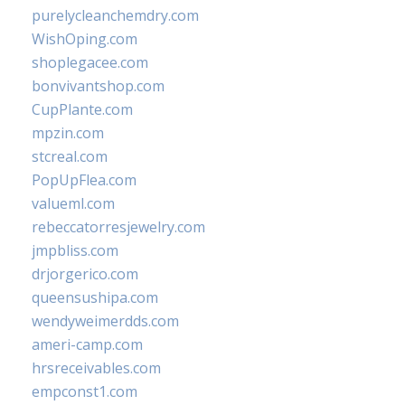
purelycleanchemdry.com
WishOping.com
shoplegacee.com
bonvivantshop.com
CupPlante.com
mpzin.com
stcreal.com
PopUpFlea.com
valueml.com
rebeccatorresjewelry.com
jmpbliss.com
drjorgerico.com
queensushipa.com
wendyweimerdds.com
ameri-camp.com
hrsreceivables.com
empconst1.com