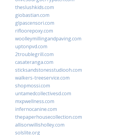
theslushkids.com
giobastian.com
glpascensori.com
rifloorepoxy.com
woolleymillingandpaving.com
uptonpvd.com
2troublegrill.com
casateranga.com
sticksandstonesstudiooh.com
walkers-treeservice.com
shopmossi.com
untamedcollectivesd.com
mxpwellness.com
infernocanine.com
thepaperhousecollection.com
allisonwillisholley.com
solslite.org