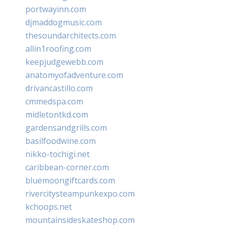
portwayinn.com
djmaddogmusic.com
thesoundarchitects.com
allin1roofing.com
keepjudgewebb.com
anatomyofadventure.com
drivancastillo.com
cmmedspa.com
midletontkd.com
gardensandgrills.com
basilfoodwine.com
nikko-tochigi.net
caribbean-corner.com
bluemoongiftcards.com
rivercitysteampunkexpo.com
kchoops.net
mountainsideskateshop.com