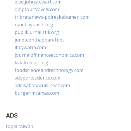
electjohnstewart.com
omptourtravels.com
tribratanews-polreskebumen.com
rsudbayuasih.org
publikjurnalistik.org
juneteenthapparel.net
italywarm.com
journaloffinanceeconomics.com
kvk-kumari.org
foodscienceandtechnology.com
scisportsscience.com
addisababacuisineaz.com
burgerimcamas.com
ADS
togel taiwan