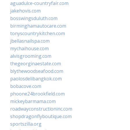
aguadulce-countryfair.com
jakehovis.com
bosswingsduluth.com
birminghamautocare.com
tonyscountrykitchen.com
jbellasnailspa.com
mychaihouse.com
alvisgrooming.com
thegeorginaestate.com
blythewoodseafood.com
paolosdelibangkok.com
bobacove.com
phoone24brookfield.com
mickeybarmama.com
roadwayconstructioninc.com
shopdragonflyboutique.com
sportszilla.org