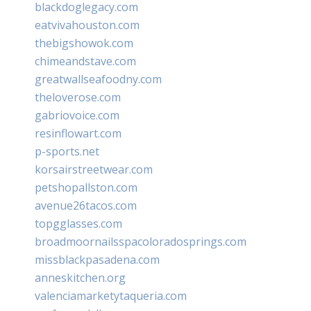
blackdoglegacy.com
eatvivahouston.com
thebigshowok.com
chimeandstave.com
greatwallseafoodny.com
theloverose.com
gabriovoice.com
resinflowart.com
p-sports.net
korsairstreetwear.com
petshopallston.com
avenue26tacos.com
topgglasses.com
broadmoornailsspacoloradosprings.com
missblackpasadena.com
anneskitchen.org
valenciamarketytaqueria.com