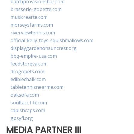
batchprovisionsbar.com
brasserie-gobette.com
musicrearte.com
morseysfarms.com
riverviewtennis.com
official-kelly-toys-squishmallows.com
displaygardenonsuncrest.org
bbq-empire-usa.com
feedstoreva.com
drogopets.com
ediblechalk.com
tabletennisnearme.com
oaksofa.com
soultacohtx.com
capishcaps.com
gpsyfl.org
MEDIA PARTNER III