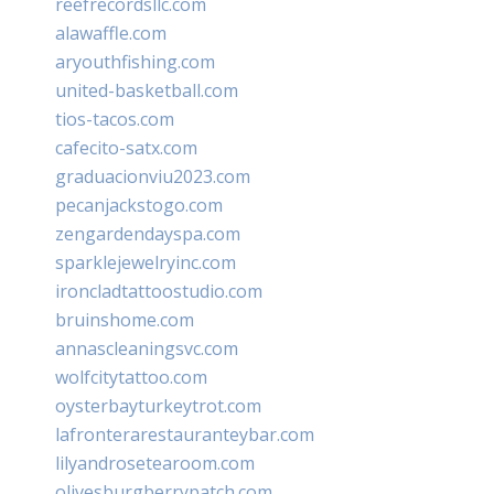
reefrecordsllc.com
alawaffle.com
aryouthfishing.com
united-basketball.com
tios-tacos.com
cafecito-satx.com
graduacionviu2023.com
pecanjackstogo.com
zengardendayspa.com
sparklejewelryinc.com
ironcladtattoostudio.com
bruinshome.com
annascleaningsvc.com
wolfcitytattoo.com
oysterbayturkeytrot.com
lafronterarestauranteybar.com
lilyandrosetearoom.com
olivesburgberrypatch.com