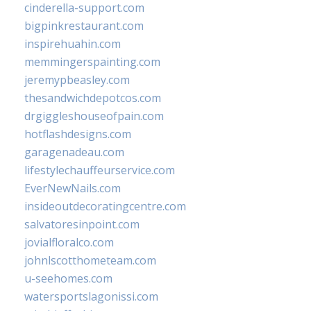
cinderella-support.com
bigpinkrestaurant.com
inspirehuahin.com
memmingerspainting.com
jeremypbeasley.com
thesandwichdepotcos.com
drgiggleshouseofpain.com
hotflashdesigns.com
garagenadeau.com
lifestylechauffeurservice.com
EverNewNails.com
insideoutdecoratingcentre.com
salvatoresinpoint.com
jovialfloralco.com
johnlscotthometeam.com
u-seehomes.com
watersportslagonissi.com