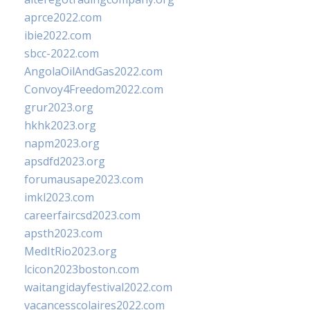
aprce2022.com
ibie2022.com
sbcc-2022.com
AngolaOilAndGas2022.com
Convoy4Freedom2022.com
grur2023.org
hkhk2023.org
napm2023.org
apsdfd2023.org
forumausape2023.com
imkl2023.com
careerfaircsd2023.com
apsth2023.com
MedItRio2023.org
lcicon2023boston.com
waitangidayfestival2022.com
vacancesscolaires2022.com