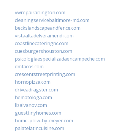
vwrepairarlington.com
cleaningservicebaltimore-md.com
beckslandscapeandfence.com
vistaaltadelveramendi.com
coastlinecateringnc.com
cuesburgershouston.com
psicologiaespecializadaencampeche.com
dmtacos.com
crescentstreetprinting.com
hornopizza.com
driveadragster.com
hematologa.com
lizaivanov.com
guesttinyhomes.com
home-plow-by-meyer.com
palatelatincuisine.com