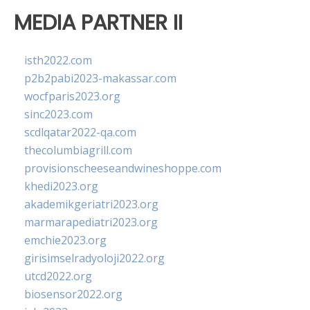
MEDIA PARTNER II
isth2022.com
p2b2pabi2023-makassar.com
wocfparis2023.org
sinc2023.com
scdlqatar2022-qa.com
thecolumbiagrill.com
provisionscheeseandwineshoppe.com
khedi2023.org
akademikgeriatri2023.org
marmarapediatri2023.org
emchie2023.org
girisimselradyoloji2022.org
utcd2022.org
biosensor2022.org