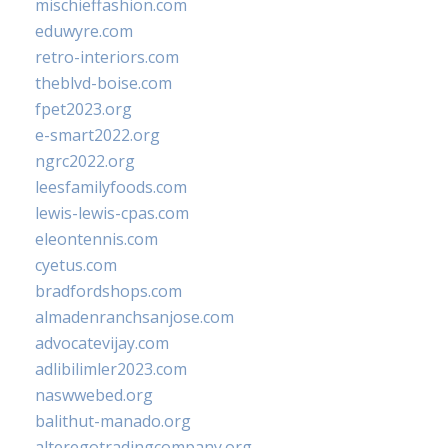
mischieffashion.com
eduwyre.com
retro-interiors.com
theblvd-boise.com
fpet2023.org
e-smart2022.org
ngrc2022.org
leesfamilyfoods.com
lewis-lewis-cpas.com
eleontennis.com
cyetus.com
bradfordshops.com
almadenranchsanjose.com
advocatevijay.com
adlibilimler2023.com
naswwebed.org
balithut-manado.org
alteregotradingcompany.org