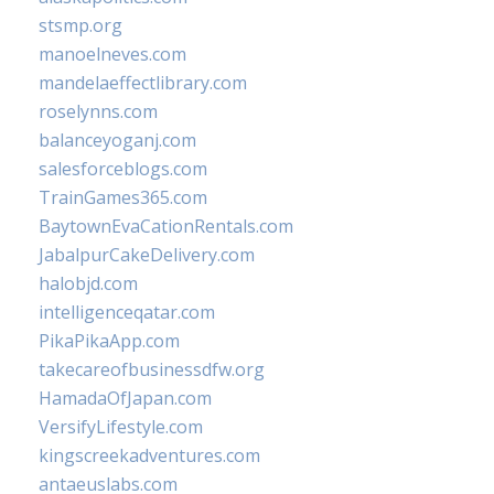
stsmp.org
manoelneves.com
mandelaeffectlibrary.com
roselynns.com
balanceyoganj.com
salesforceblogs.com
TrainGames365.com
BaytownEvaCationRentals.com
JabalpurCakeDelivery.com
halobjd.com
intelligenceqatar.com
PikaPikaApp.com
takecareofbusinessdfw.org
HamadaOfJapan.com
VersifyLifestyle.com
kingscreekadventures.com
antaeuslabs.com