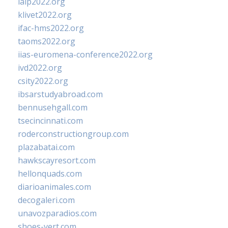
ialp2022.org
klivet2022.org
ifac-hms2022.org
taoms2022.org
iias-euromena-conference2022.org
ivd2022.org
csity2022.org
ibsarstudyabroad.com
bennusehgall.com
tsecincinnati.com
roderconstructiongroup.com
plazabatai.com
hawkscayresort.com
hellonquads.com
diarioanimales.com
decogaleri.com
unavozparadios.com
shoes-vert.com