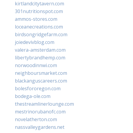
kirtlandcitytavern.com
301nutritionspot.com
ammos-stores.com
loceanecreations.com
birdsongridgefarm.com
joiedevivblog.com
valera-amsterdam.com
libertybrandhemp.com
norwoodinnwi.com
neighboursmarket.com
blackanguscareers.com
bolesfororegon.com
bodega-ole.com
thestreamlinerlounge.com
mestrinorubanofc.com
novelatherton.com
nassvalleygardens.net