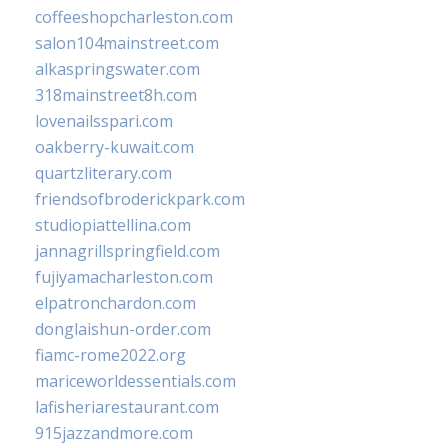
coffeeshopcharleston.com
salon104mainstreet.com
alkaspringswater.com
318mainstreet8h.com
lovenailsspari.com
oakberry-kuwait.com
quartzliterary.com
friendsofbroderickpark.com
studiopiattellina.com
jannagrillspringfield.com
fujiyamacharleston.com
elpatronchardon.com
donglaishun-order.com
fiamc-rome2022.org
mariceworldessentials.com
lafisheriarestaurant.com
915jazzandmore.com