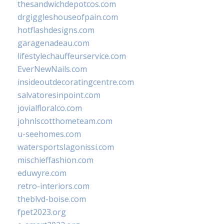
thesandwichdepotcos.com
drgiggleshouseofpain.com
hotflashdesigns.com
garagenadeau.com
lifestylechauffeurservice.com
EverNewNails.com
insideoutdecoratingcentre.com
salvatoresinpoint.com
jovialfloralco.com
johnlscotthometeam.com
u-seehomes.com
watersportslagonissi.com
mischieffashion.com
eduwyre.com
retro-interiors.com
theblvd-boise.com
fpet2023.org