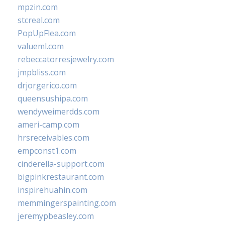
mpzin.com
stcreal.com
PopUpFlea.com
valueml.com
rebeccatorresjewelry.com
jmpbliss.com
drjorgerico.com
queensushipa.com
wendyweimerdds.com
ameri-camp.com
hrsreceivables.com
empconst1.com
cinderella-support.com
bigpinkrestaurant.com
inspirehuahin.com
memmingerspainting.com
jeremypbeasley.com