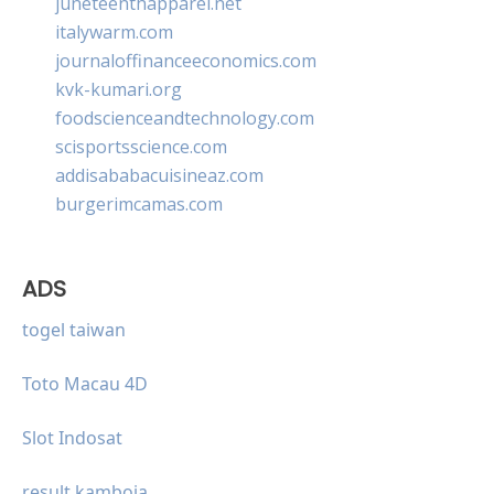
juneteenthapparel.net
italywarm.com
journaloffinanceeconomics.com
kvk-kumari.org
foodscienceandtechnology.com
scisportsscience.com
addisababacuisineaz.com
burgerimcamas.com
ADS
togel taiwan
Toto Macau 4D
Slot Indosat
result kamboja