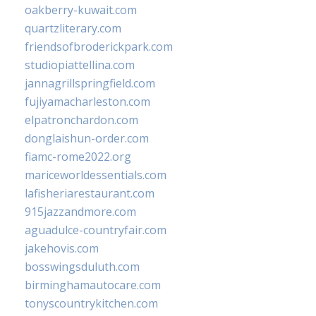
oakberry-kuwait.com
quartzliterary.com
friendsofbroderickpark.com
studiopiattellina.com
jannagrillspringfield.com
fujiyamacharleston.com
elpatronchardon.com
donglaishun-order.com
fiamc-rome2022.org
mariceworldessentials.com
lafisheriarestaurant.com
915jazzandmore.com
aguadulce-countryfair.com
jakehovis.com
bosswingsduluth.com
birminghamautocare.com
tonyscountrykitchen.com