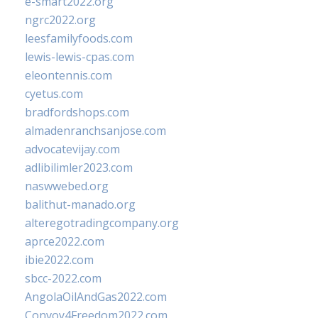
e-smart2022.org
ngrc2022.org
leesfamilyfoods.com
lewis-lewis-cpas.com
eleontennis.com
cyetus.com
bradfordshops.com
almadenranchsanjose.com
advocatevijay.com
adlibilimler2023.com
naswwebed.org
balithut-manado.org
alteregotradingcompany.org
aprce2022.com
ibie2022.com
sbcc-2022.com
AngolaOilAndGas2022.com
Convoy4Freedom2022.com