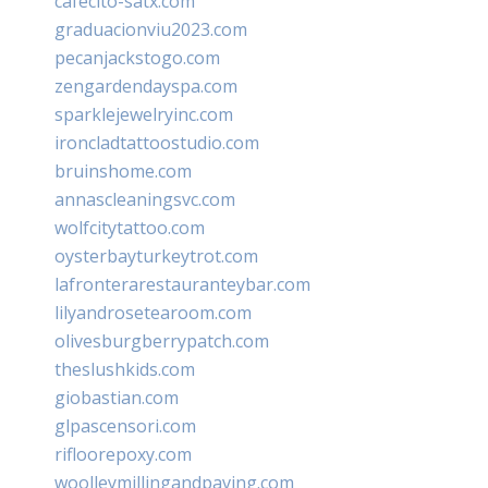
cafecito-satx.com
graduacionviu2023.com
pecanjackstogo.com
zengardendayspa.com
sparklejewelryinc.com
ironcladtattoostudio.com
bruinshome.com
annascleaningsvc.com
wolfcitytattoo.com
oysterbayturkeytrot.com
lafronterarestauranteybar.com
lilyandrosetearoom.com
olivesburgberrypatch.com
theslushkids.com
giobastian.com
glpascensori.com
rifloorepoxy.com
woolleymillingandpaving.com