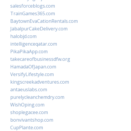
salesforceblogs.com
TrainGames365.com
BaytownEvaCationRentals.com
JabalpurCakeDelivery.com
halobjd.com
intelligenceqatar.com
PikaPikaApp.com
takecareofbusinessdfw.org
HamadaOfJapan.com
VersifyLifestyle.com
kingscreekadventures.com
antaeuslabs.com
purelycleanchemdry.com
WishOping.com
shoplegacee.com
bonvivantshop.com
CupPlante.com