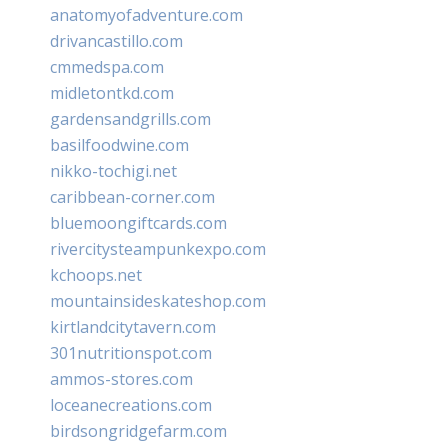
anatomyofadventure.com
drivancastillo.com
cmmedspa.com
midletontkd.com
gardensandgrills.com
basilfoodwine.com
nikko-tochigi.net
caribbean-corner.com
bluemoongiftcards.com
rivercitysteampunkexpo.com
kchoops.net
mountainsideskateshop.com
kirtlandcitytavern.com
301nutritionspot.com
ammos-stores.com
loceanecreations.com
birdsongridgefarm.com