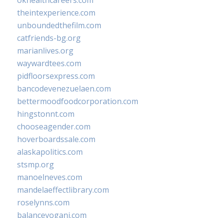
okhealthcareers.com
theintexperience.com
unboundedthefilm.com
catfriends-bg.org
marianlives.org
waywardtees.com
pidfloorsexpress.com
bancodevenezuelaen.com
bettermoodfoodcorporation.com
hingstonnt.com
chooseagender.com
hoverboardssale.com
alaskapolitics.com
stsmp.org
manoelneves.com
mandelaeffectlibrary.com
roselynns.com
balanceyoganj.com