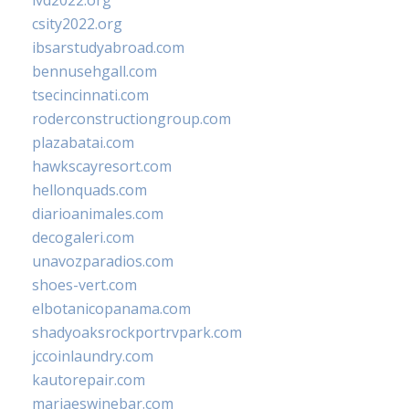
ivd2022.org
csity2022.org
ibsarstudyabroad.com
bennusehgall.com
tsecincinnati.com
roderconstructiongroup.com
plazabatai.com
hawkscayresort.com
hellonquads.com
diarioanimales.com
decogaleri.com
unavozparadios.com
shoes-vert.com
elbotanicopanama.com
shadyoaksrockportrvpark.com
jccoinlaundry.com
kautorepair.com
marjaeswinebar.com