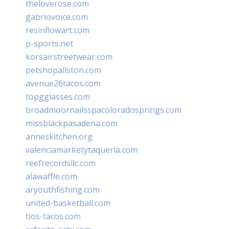
theloverose.com
gabriovoice.com
resinflowart.com
p-sports.net
korsairstreetwear.com
petshopallston.com
avenue26tacos.com
topgglasses.com
broadmoornailsspacoloradosprings.com
missblackpasadena.com
anneskitchen.org
valenciamarketytaqueria.com
reefrecordsllc.com
alawaffle.com
aryouthfishing.com
united-basketball.com
tios-tacos.com