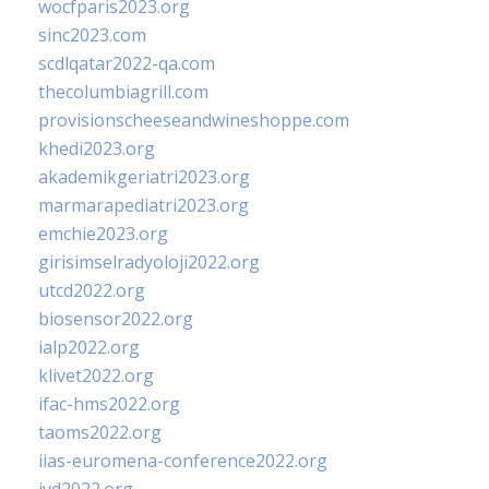
wocfparis2023.org
sinc2023.com
scdlqatar2022-qa.com
thecolumbiagrill.com
provisionscheeseandwineshoppe.com
khedi2023.org
akademikgeriatri2023.org
marmarapediatri2023.org
emchie2023.org
girisimselradyoloji2022.org
utcd2022.org
biosensor2022.org
ialp2022.org
klivet2022.org
ifac-hms2022.org
taoms2022.org
iias-euromena-conference2022.org