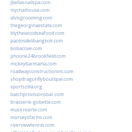
jbellasnailspa.com
mychaihouse.com
alvisgrooming.com
thegeorginaestate.com
blythewoodseafood.com
paolosdelibangkok.com
bobacove.com
phoone24brookfield.com
mickeybarmama.com
roadwayconstructioninc.com
shopdragonflyboutique.com
sportszilla.org
batchprovisionsbar.com
brasserie-gobette.com
musicrearte.com
morseysfarms.com
riverviewtennis.com