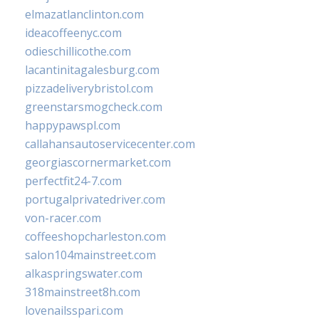
elmazatlanclinton.com
ideacoffeenyc.com
odieschillicothe.com
lacantinitagalesburg.com
pizzadeliverybristol.com
greenstarsmogcheck.com
happypawspl.com
callahansautoservicecenter.com
georgiascornermarket.com
perfectfit24-7.com
portugalprivatedriver.com
von-racer.com
coffeeshopcharleston.com
salon104mainstreet.com
alkaspringswater.com
318mainstreet8h.com
lovenailsspari.com