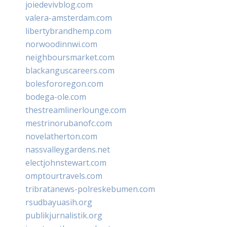
joiedevivblog.com
valera-amsterdam.com
libertybrandhemp.com
norwoodinnwi.com
neighboursmarket.com
blackanguscareers.com
bolesfororegon.com
bodega-ole.com
thestreamlinerlounge.com
mestrinorubanofc.com
novelatherton.com
nassvalleygardens.net
electjohnstewart.com
omptourtravels.com
tribratanews-polreskebumen.com
rsudbayuasih.org
publikjurnalistik.org