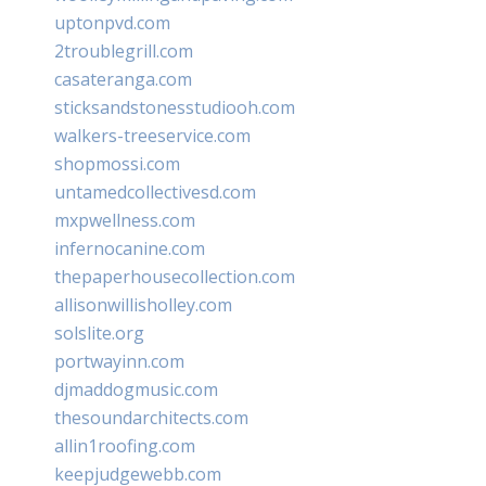
uptonpvd.com
2troublegrill.com
casateranga.com
sticksandstonesstudiooh.com
walkers-treeservice.com
shopmossi.com
untamedcollectivesd.com
mxpwellness.com
infernocanine.com
thepaperhousecollection.com
allisonwillisholley.com
solslite.org
portwayinn.com
djmaddogmusic.com
thesoundarchitects.com
allin1roofing.com
keepjudgewebb.com