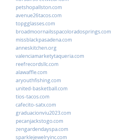
petshopallston.com
avenue26tacos.com
topgglasses.com
broadmoornailsspacoloradosprings.com
missblackpasadena.com
anneskitchen.org
valenciamarketytaqueria.com
reefrecordsllc.com
alawaffle.com
aryouthfishing.com
united-basketball.com
tios-tacos.com
cafecito-satx.com
graduacionviu2023.com
pecanjackstogo.com
zengardendayspa.com
sparklejewelryinc.com