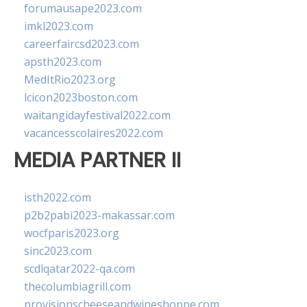
forumausape2023.com
imkl2023.com
careerfaircsd2023.com
apsth2023.com
MedItRio2023.org
lcicon2023boston.com
waitangidayfestival2022.com
vacancesscolaires2022.com
MEDIA PARTNER II
isth2022.com
p2b2pabi2023-makassar.com
wocfparis2023.org
sinc2023.com
scdlqatar2022-qa.com
thecolumbiagrill.com
provisionscheeseandwineshoppe.com