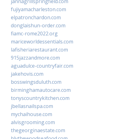
jannagrillspringfield.com
fujiyamacharleston.com
elpatronchardon.com
donglaishun-order.com
fiamc-rome2022.org
mariceworldessentials.com
lafisheriarestaurant.com
915jazzandmore.com
aguadulce-countryfair.com
jakehovis.com
bosswingsduluth.com
birminghamautocare.com
tonyscountrykitchen.com
jbellasnailspa.com
mychaihouse.com
alvisgrooming.com
thegeorginaestate.com
blythewoodseafood.com