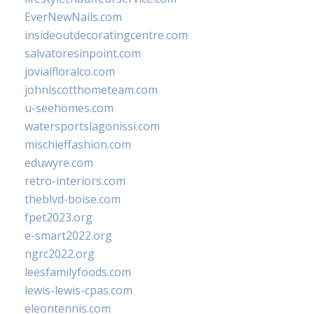
EverNewNails.com
insideoutdecoratingcentre.com
salvatoresinpoint.com
jovialfloralco.com
johnlscotthometeam.com
u-seehomes.com
watersportslagonissi.com
mischieffashion.com
eduwyre.com
retro-interiors.com
theblvd-boise.com
fpet2023.org
e-smart2022.org
ngrc2022.org
leesfamilyfoods.com
lewis-lewis-cpas.com
eleontennis.com