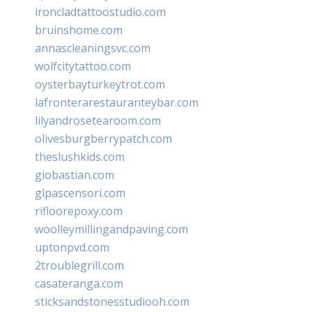
ironcladtattoostudio.com
bruinshome.com
annascleaningsvc.com
wolfcitytattoo.com
oysterbayturkeytrot.com
lafronterarestauranteybar.com
lilyandrosetearoom.com
olivesburgberrypatch.com
theslushkids.com
giobastian.com
glpascensori.com
rifloorepoxy.com
woolleymillingandpaving.com
uptonpvd.com
2troublegrill.com
casateranga.com
sticksandstonesstudiooh.com