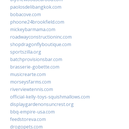
paolosdelibangkok.com
bobacove.com
phoone24brookfield.com
mickeybarmama.com
roadwayconstructioninc.com
shopdragonflyboutique.com
sportszilla.org
batchprovisionsbar.com
brasserie-gobette.com
musicrearte.com
morseysfarms.com
riverviewtennis.com
official-kelly-toys-squishmallows.com
displaygardenonsuncrest.org
bbq-empire-usa.com
feedstoreva.com
drogopets.com