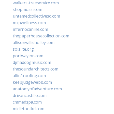
walkers-treeservice.com
shopmossi.com
untamedcollectivesd.com
mxpwellness.com
infernocanine.com
thepaperhousecollection.com
allisonwillisholley.com
solslite.org
portwayinn.com
djmaddogmusic.com
thesoundarchitects.com
allin1roofing.com
keepjudgewebb.com
anatomyofadventure.com
drivancastillo.com
cmmedspa.com
midletontkd.com