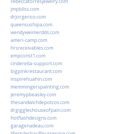
rebeccatorresjewelry.com
jmpbliss.com
drjorgerico.com
queensushipa.com
wendyweimerdds.com
ameri-camp.com
hrsreceivables.com
empconst1.com
cinderella-support.com
bigpinkrestaurant.com
inspirehuahin.com
memmingerspainting.com
jeremypbeasley.com
thesandwichdepotcos.com
drgiggleshouseofpain.com
hotflashdesigns.com
garagenadeau.com
lifestylechauffeurservice.com