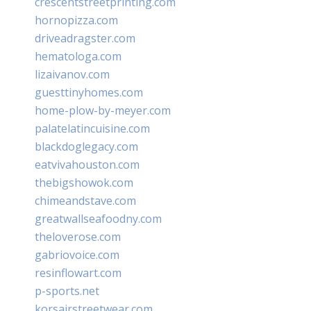
crescentstreetprinting.com
hornopizza.com
driveadragster.com
hematologa.com
lizaivanov.com
guesttinyhomes.com
home-plow-by-meyer.com
palatelatincuisine.com
blackdoglegacy.com
eatvivahouston.com
thebigshowok.com
chimeandstave.com
greatwallseafoodny.com
theloverose.com
gabriovoice.com
resinflowart.com
p-sports.net
korsairstreetwear.com