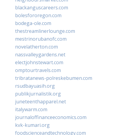
blackanguscareers.com
bolesfororegon.com
bodega-ole.com
thestreamlinerlounge.com
mestrinorubanofc.com
novelatherton.com
nassvalleygardens.net
electjohnstewart.com
omptourtravels.com
tribratanews-polreskebumen.com
rsudbayuasih.org
publikjurnalistik.org
juneteenthapparel.net
italywarm.com
journaloffinanceeconomics.com
kvk-kumari.org
foodscienceandtechnology.com