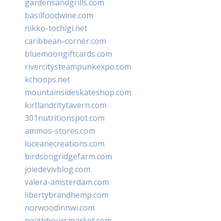
gardensandgrills.com
basilfoodwine.com
nikko-tochigi.net
caribbean-corner.com
bluemoongiftcards.com
rivercitysteampunkexpo.com
kchoops.net
mountainsideskateshop.com
kirtlandcitytavern.com
301nutritionspot.com
ammos-stores.com
loceanecreations.com
birdsongridgefarm.com
joiedevivblog.com
valera-amsterdam.com
libertybrandhemp.com
norwoodinnwi.com
neighboursmarket.com