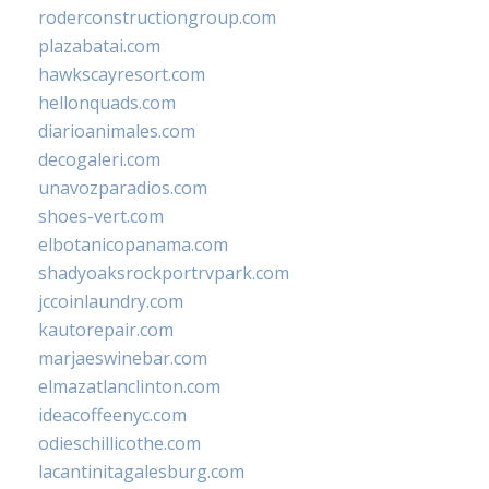
roderconstructiongroup.com
plazabatai.com
hawkscayresort.com
hellonquads.com
diarioanimales.com
decogaleri.com
unavozparadios.com
shoes-vert.com
elbotanicopanama.com
shadyoaksrockportrvpark.com
jccoinlaundry.com
kautorepair.com
marjaeswinebar.com
elmazatlanclinton.com
ideacoffeenyc.com
odieschillicothe.com
lacantinitagalesburg.com