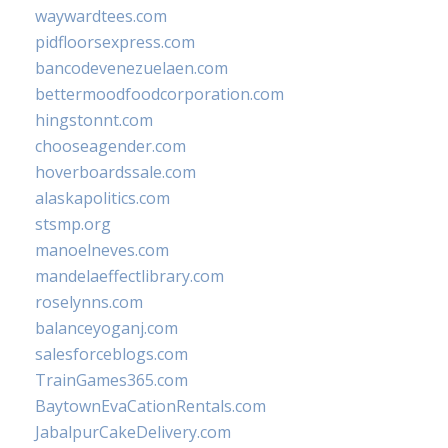
waywardtees.com
pidfloorsexpress.com
bancodevenezuelaen.com
bettermoodfoodcorporation.com
hingstonnt.com
chooseagender.com
hoverboardssale.com
alaskapolitics.com
stsmp.org
manoelneves.com
mandelaeffectlibrary.com
roselynns.com
balanceyoganj.com
salesforceblogs.com
TrainGames365.com
BaytownEvaCationRentals.com
JabalpurCakeDelivery.com