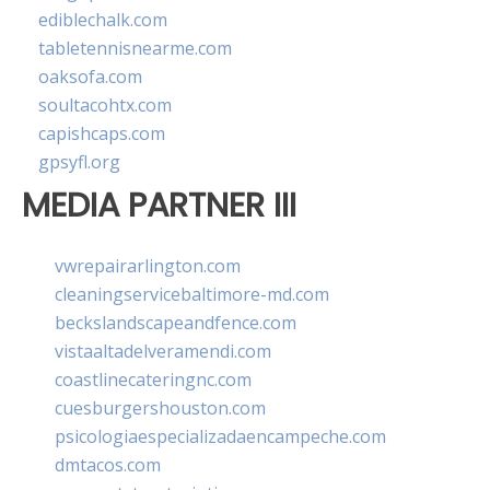
ediblechalk.com
tabletennisnearme.com
oaksofa.com
soultacohtx.com
capishcaps.com
gpsyfl.org
MEDIA PARTNER III
vwrepairarlington.com
cleaningservicebaltimore-md.com
beckslandscapeandfence.com
vistaaltadelveramendi.com
coastlinecateringnc.com
cuesburgershouston.com
psicologiaespecializadaencampeche.com
dmtacos.com