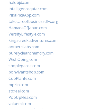
halobjd.com
intelligenceqatar.com
PikaPikaApp.com
takecareofbusinessdfw.org
HamadaOfJapan.com
VersifyLifestyle.com
kingscreekadventures.com
antaeuslabs.com
purelycleanchemdry.com
WishOping.com
shoplegacee.com
bonvivantshop.com
CupPlante.com
mpzin.com
stcreal.com
PopUpFlea.com
valueml.com