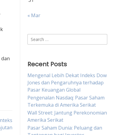
31
r
« Mar
ak
Search
for:
, dan
Recent Posts
Mengenal Lebih Dekat Indeks Dow
Jones dan Pengaruhnya terhadap
Pasar Keuangan Global
Pengenalan Nasdaq: Pasar Saham
Terkemuka di Amerika Serikat
Wall Street: Jantung Perekonomian
Amerika Serikat
onteks
jutan
Pasar Saham Dunia: Peluang dan