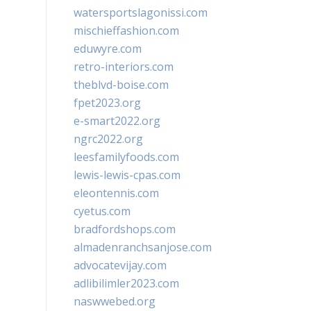
watersportslagonissi.com
mischieffashion.com
eduwyre.com
retro-interiors.com
theblvd-boise.com
fpet2023.org
e-smart2022.org
ngrc2022.org
leesfamilyfoods.com
lewis-lewis-cpas.com
eleontennis.com
cyetus.com
bradfordshops.com
almadenranchsanjose.com
advocatevijay.com
adlibilimler2023.com
naswwebed.org