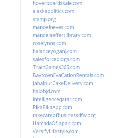
hoverboardssale.com
alaskapolitics.com
stsmp.org
manoelneves.com
mandelaeffectlibrary.com
roselynns.com
balanceyoganj.com
salesforceblogs.com
TrainGames365.com
BaytownEvaCationRentals.com
JabalpurCakeDelivery.com
halobjd.com
intelligenceqatar.com
PikaPikaApp.com
takecareofbusinessdfw.org
HamadaOfJapan.com
VersifyLifestyle.com