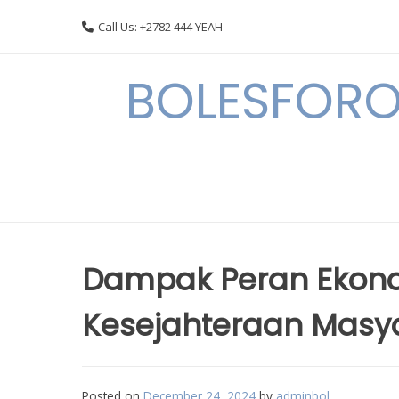
Skip
Call Us: +2782 444 YEAH
to
content
BOLESFORO
Dampak Peran Ekono
Kesejahteraan Masya
Posted on
December 24, 2024
by
adminbol