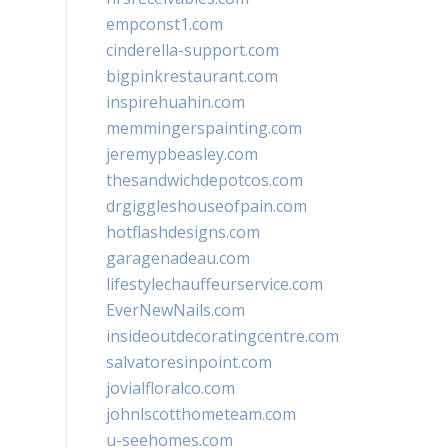
empconst1.com
cinderella-support.com
bigpinkrestaurant.com
inspirehuahin.com
memmingerspainting.com
jeremypbeasley.com
thesandwichdepotcos.com
drgiggleshouseofpain.com
hotflashdesigns.com
garagenadeau.com
lifestylechauffeurservice.com
EverNewNails.com
insideoutdecoratingcentre.com
salvatoresinpoint.com
jovialfloralco.com
johnlscotthometeam.com
u-seehomes.com