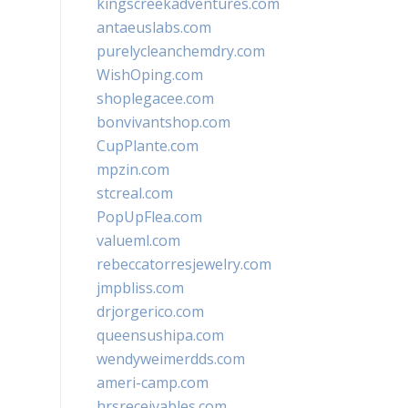
kingscreekadventures.com
antaeuslabs.com
purelycleanchemdry.com
WishOping.com
shoplegacee.com
bonvivantshop.com
CupPlante.com
mpzin.com
stcreal.com
PopUpFlea.com
valueml.com
rebeccatorresjewelry.com
jmpbliss.com
drjorgerico.com
queensushipa.com
wendyweimerdds.com
ameri-camp.com
hrsreceivables.com