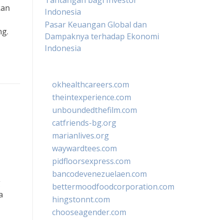
Tantangan bagi Investor
kan
Indonesia
Pasar Keuangan Global dan
ng.
Dampaknya terhadap Ekonomi
Indonesia
okhealthcareers.com
theintexperience.com
unboundedthefilm.com
catfriends-bg.org
marianlives.org
waywardtees.com
pidfloorsexpress.com
bancodevenezuelaen.com
g
bettermoodfoodcorporation.com
a
hingstonnt.com
chooseagender.com