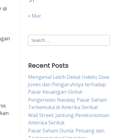
31
 di
« Mar
Search
angan
for:
Recent Posts
n
Mengenal Lebih Dekat Indeks Dow
Jones dan Pengaruhnya terhadap
Pasar Keuangan Global
Pengenalan Nasdaq: Pasar Saham
nis
Terkemuka di Amerika Serikat
akan
Wall Street: Jantung Perekonomian
Amerika Serikat
Pasar Saham Dunia: Peluang dan