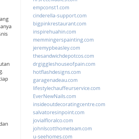
empconst1.com
cinderella-support.com
yang
bigpinkrestaurant.com
hanya
inspirehuahin.com
snis
memmingerspainting.com
jeremypbeasley.com
thesandwichdepotcos.com
utan
drgiggleshouseofpain.com
g.
hotflashdesigns.com
tiap
garagenadeau.com
lifestylechauffeurservice.com
EverNewNails.com
insideoutdecoratingcentre.com
salvatoresinpoint.com
jovialfloralco.com
 dan
johnlscotthometeam.com
u-seehomes.com