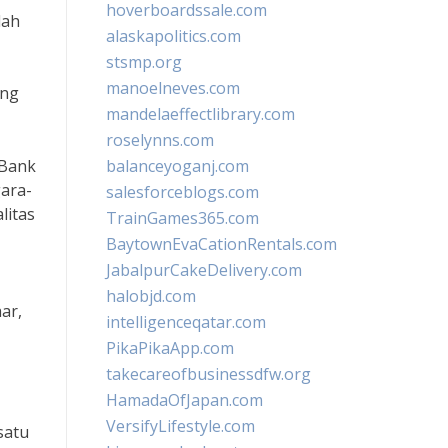
hoverboardssale.com
lah
alaskapolitics.com
stsmp.org
manoelneves.com
ung
mandelaeffectlibrary.com
roselynns.com
 Bank
balanceyoganj.com
gara-
salesforceblogs.com
litas
TrainGames365.com
BaytownEvaCationRentals.com
JabalpurCakeDelivery.com
halobjd.com
ar,
intelligenceqatar.com
PikaPikaApp.com
takecareofbusinessdfw.org
HamadaOfJapan.com
VersifyLifestyle.com
satu