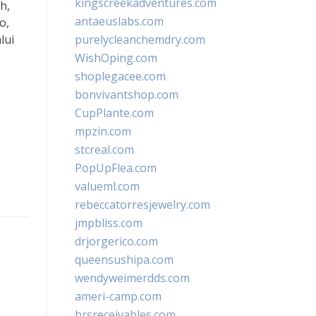
kingscreekadventures.com
h,
antaeuslabs.com
o,
lui
purelycleanchemdry.com
WishOping.com
shoplegacee.com
bonvivantshop.com
CupPlante.com
mpzin.com
stcreal.com
PopUpFlea.com
valueml.com
rebeccatorresjewelry.com
jmpbliss.com
drjorgerico.com
queensushipa.com
wendyweimerdds.com
ameri-camp.com
hrsreceivables.com