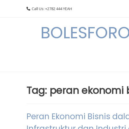
Skip
Call Us: +2782 444 YEAH
to
content
BOLESFORO
Tag:
peran ekonomi b
Peran Ekonomi Bisnis 
Infrastruktur dan Industri