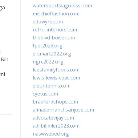
watersportslagonissi.com
aga
mischieffashion.com
eduwyre.com
retro-interiors.com
theblvd-boise.com
s
fpet2023.org
n
e-smart2022.org
Bill
ngrc2022.org
leesfamilyfoods.com
mi
lewis-lewis-cpas.com
eleontennis.com
cyetus.com
bradfordshops.com
almadenranchsanjose.com
advocatevijay.com
adlibilimler2023.com
naswwebed.org