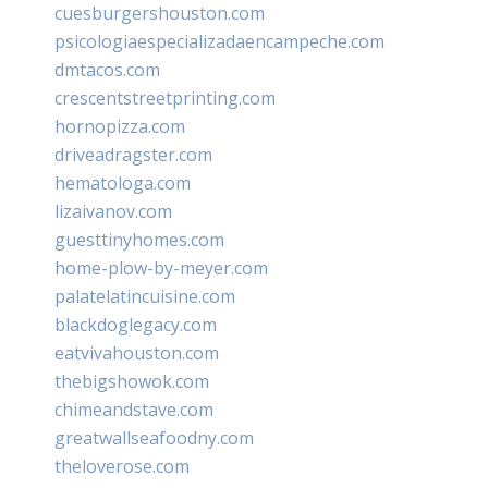
cuesburgershouston.com
psicologiaespecializadaencampeche.com
dmtacos.com
crescentstreetprinting.com
hornopizza.com
driveadragster.com
hematologa.com
lizaivanov.com
guesttinyhomes.com
home-plow-by-meyer.com
palatelatincuisine.com
blackdoglegacy.com
eatvivahouston.com
thebigshowok.com
chimeandstave.com
greatwallseafoodny.com
theloverose.com