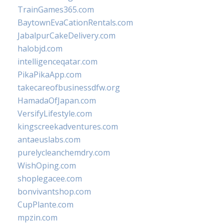
TrainGames365.com
BaytownEvaCationRentals.com
JabalpurCakeDelivery.com
halobjd.com
intelligenceqatar.com
PikaPikaApp.com
takecareofbusinessdfw.org
HamadaOfJapan.com
VersifyLifestyle.com
kingscreekadventures.com
antaeuslabs.com
purelycleanchemdry.com
WishOping.com
shoplegacee.com
bonvivantshop.com
CupPlante.com
mpzin.com