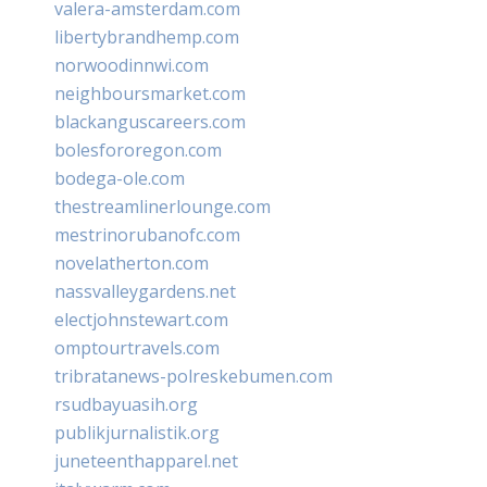
valera-amsterdam.com
libertybrandhemp.com
norwoodinnwi.com
neighboursmarket.com
blackanguscareers.com
bolesfororegon.com
bodega-ole.com
thestreamlinerlounge.com
mestrinorubanofc.com
novelatherton.com
nassvalleygardens.net
electjohnstewart.com
omptourtravels.com
tribratanews-polreskebumen.com
rsudbayuasih.org
publikjurnalistik.org
juneteenthapparel.net