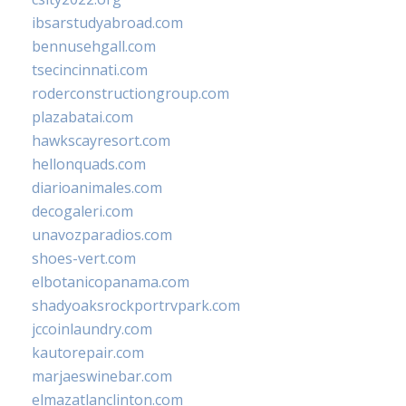
ibsarstudyabroad.com
bennusehgall.com
tsecincinnati.com
roderconstructiongroup.com
plazabatai.com
hawkscayresort.com
hellonquads.com
diarioanimales.com
decogaleri.com
unavozparadios.com
shoes-vert.com
elbotanicopanama.com
shadyoaksrockportrvpark.com
jccoinlaundry.com
kautorepair.com
marjaeswinebar.com
elmazatlanclinton.com