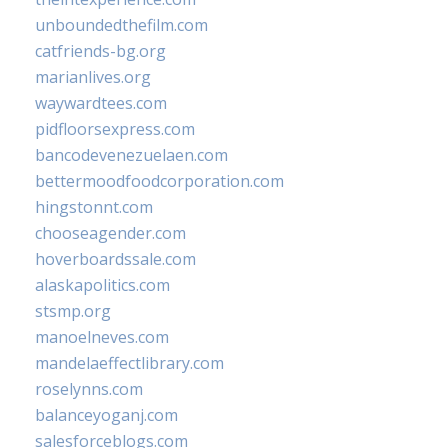
unboundedthefilm.com
catfriends-bg.org
marianlives.org
waywardtees.com
pidfloorsexpress.com
bancodevenezuelaen.com
bettermoodfoodcorporation.com
hingstonnt.com
chooseagender.com
hoverboardssale.com
alaskapolitics.com
stsmp.org
manoelneves.com
mandelaeffectlibrary.com
roselynns.com
balanceyoganj.com
salesforceblogs.com