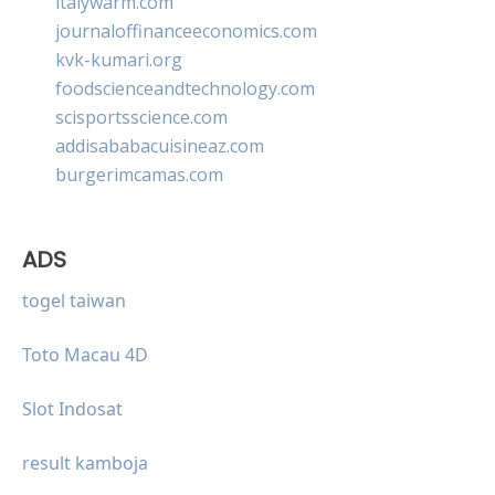
italywarm.com
journaloffinanceeconomics.com
kvk-kumari.org
foodscienceandtechnology.com
scisportsscience.com
addisababacuisineaz.com
burgerimcamas.com
ADS
togel taiwan
Toto Macau 4D
Slot Indosat
result kamboja