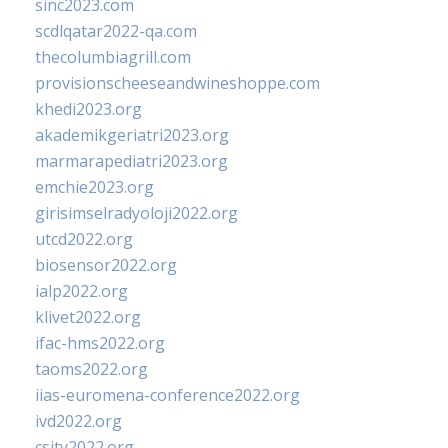
sinc2023.com
scdlqatar2022-qa.com
thecolumbiagrill.com
provisionscheeseandwineshoppe.com
khedi2023.org
akademikgeriatri2023.org
marmarapediatri2023.org
emchie2023.org
girisimselradyoloji2022.org
utcd2022.org
biosensor2022.org
ialp2022.org
klivet2022.org
ifac-hms2022.org
taoms2022.org
iias-euromena-conference2022.org
ivd2022.org
csity2022.org