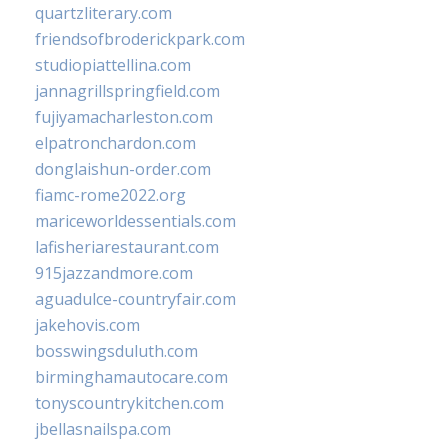
quartzliterary.com
friendsofbroderickpark.com
studiopiattellina.com
jannagrillspringfield.com
fujiyamacharleston.com
elpatronchardon.com
donglaishun-order.com
fiamc-rome2022.org
mariceworldessentials.com
lafisheriarestaurant.com
915jazzandmore.com
aguadulce-countryfair.com
jakehovis.com
bosswingsduluth.com
birminghamautocare.com
tonyscountrykitchen.com
jbellasnailspa.com