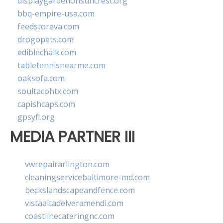
displaygardenonsuncrest.org
bbq-empire-usa.com
feedstoreva.com
drogopets.com
ediblechalk.com
tabletennisnearme.com
oaksofa.com
soultacohtx.com
capishcaps.com
gpsyfl.org
MEDIA PARTNER III
vwrepairarlington.com
cleaningservicebaltimore-md.com
beckslandscapeandfence.com
vistaaltadelveramendi.com
coastlinecateringnc.com