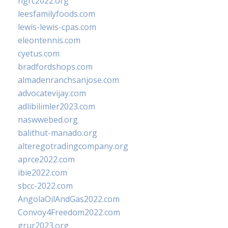
ngrc2022.org
leesfamilyfoods.com
lewis-lewis-cpas.com
eleontennis.com
cyetus.com
bradfordshops.com
almadenranchsanjose.com
advocatevijay.com
adlibilimler2023.com
naswwebed.org
balithut-manado.org
alteregotradingcompany.org
aprce2022.com
ibie2022.com
sbcc-2022.com
AngolaOilAndGas2022.com
Convoy4Freedom2022.com
grur2023.org