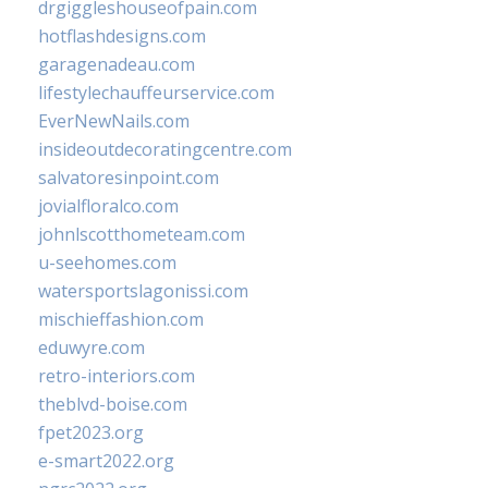
drgiggleshouseofpain.com
hotflashdesigns.com
garagenadeau.com
lifestylechauffeurservice.com
EverNewNails.com
insideoutdecoratingcentre.com
salvatoresinpoint.com
jovialfloralco.com
johnlscotthometeam.com
u-seehomes.com
watersportslagonissi.com
mischieffashion.com
eduwyre.com
retro-interiors.com
theblvd-boise.com
fpet2023.org
e-smart2022.org