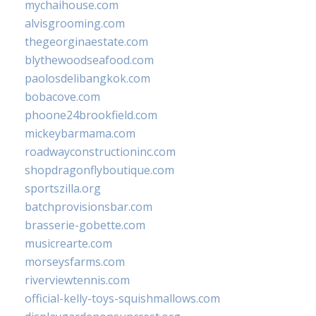
mychaihouse.com
alvisgrooming.com
thegeorginaestate.com
blythewoodseafood.com
paolosdelibangkok.com
bobacove.com
phoone24brookfield.com
mickeybarmama.com
roadwayconstructioninc.com
shopdragonflyboutique.com
sportszilla.org
batchprovisionsbar.com
brasserie-gobette.com
musicrearte.com
morseysfarms.com
riverviewtennis.com
official-kelly-toys-squishmallows.com