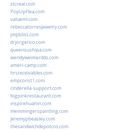
stcreal.com
PopUpFlea.com
valueml.com
rebeccatorresjewelry.com
jmpbliss.com
drjorgerico.com
queensushipa.com
wendyweimerdds.com
ameri-camp.com
hrsreceivables.com
empconst1.com
cinderella-support.com
bigpinkrestaurant.com
inspirehuahin.com
memmingerspainting.com
jeremypbeasley.com
thesandwichdepotcos.com