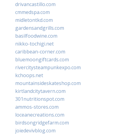
drivancastillo.com
cmmedspa.com
midletontkd.com
gardensandgrills.com
basilfoodwine.com
nikko-tochigi.net
caribbean-corner.com
bluemoongiftcards.com
rivercitysteampunkexpo.com
kchoops.net
mountainsideskateshop.com
kirtlandcitytavern.com
301nutritionspot.com
ammos-stores.com
loceanecreations.com
birdsongridgefarm.com
joiedevivblog.com