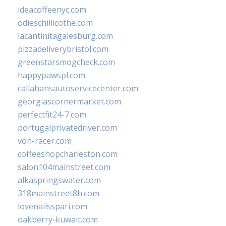
ideacoffeenyc.com
odieschillicothe.com
lacantinitagalesburg.com
pizzadeliverybristol.com
greenstarsmogcheck.com
happypawspl.com
callahansautoservicecenter.com
georgiascornermarket.com
perfectfit24-7.com
portugalprivatedriver.com
von-racer.com
coffeeshopcharleston.com
salon104mainstreet.com
alkaspringswater.com
318mainstreet8h.com
lovenailsspari.com
oakberry-kuwait.com