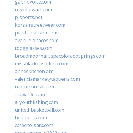
gabriovoice.com
resinflowart.com
p-sports.net
korsairstreetwear.com
petshopallston.com
avenue26tacos.com
topgglasses.com
broadmoornailsspacoloradosprings.com
missblackpasadena.com
anneskitchen.org
valenciamarketytaqueria.com
reefrecordsllc.com
alawaffle.com
aryouthfishing.com
united-basketball.com
tios-tacos.com
cafecito-satx.com
graduacionviu2023.com