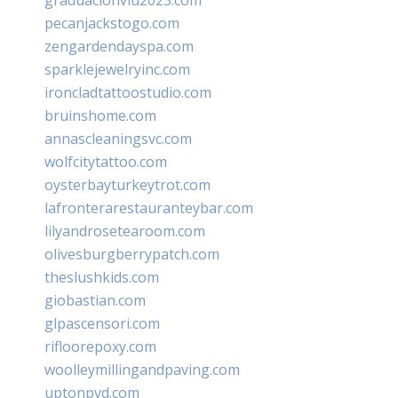
pecanjackstogo.com
zengardendayspa.com
sparklejewelryinc.com
ironcladtattoostudio.com
bruinshome.com
annascleaningsvc.com
wolfcitytattoo.com
oysterbayturkeytrot.com
lafronterarestauranteybar.com
lilyandrosetearoom.com
olivesburgberrypatch.com
theslushkids.com
giobastian.com
glpascensori.com
rifloorepoxy.com
woolleymillingandpaving.com
uptonpvd.com