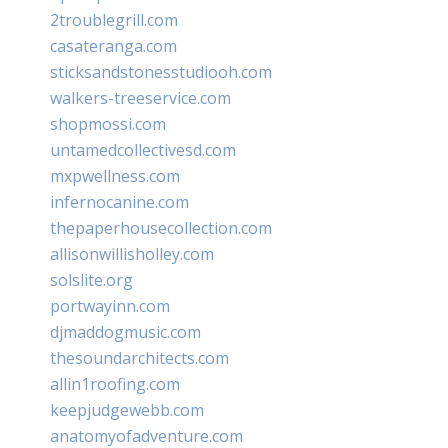
2troublegrill.com
casateranga.com
sticksandstonesstudiooh.com
walkers-treeservice.com
shopmossi.com
untamedcollectivesd.com
mxpwellness.com
infernocanine.com
thepaperhousecollection.com
allisonwillisholley.com
solslite.org
portwayinn.com
djmaddogmusic.com
thesoundarchitects.com
allin1roofing.com
keepjudgewebb.com
anatomyofadventure.com