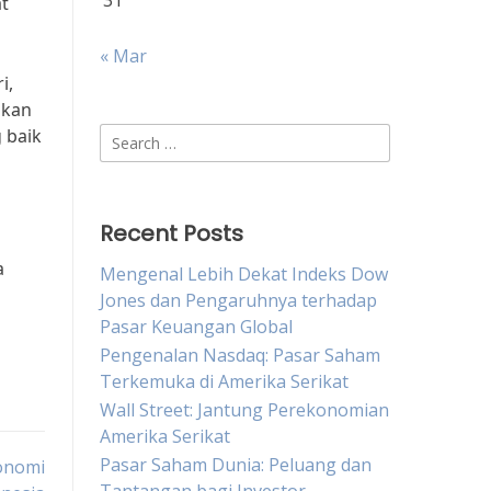
31
t
« Mar
i,
akan
 baik
Search
for:
Recent Posts
a
Mengenal Lebih Dekat Indeks Dow
Jones dan Pengaruhnya terhadap
Pasar Keuangan Global
Pengenalan Nasdaq: Pasar Saham
Terkemuka di Amerika Serikat
Wall Street: Jantung Perekonomian
Amerika Serikat
Pasar Saham Dunia: Peluang dan
onomi