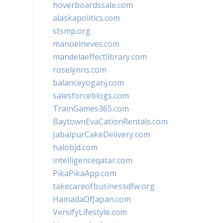
hoverboardssale.com
alaskapolitics.com
stsmp.org
manoelneves.com
mandelaeffectlibrary.com
roselynns.com
balanceyoganj.com
salesforceblogs.com
TrainGames365.com
BaytownEvaCationRentals.com
JabalpurCakeDelivery.com
halobjd.com
intelligenceqatar.com
PikaPikaApp.com
takecareofbusinessdfw.org
HamadaOfJapan.com
VersifyLifestyle.com