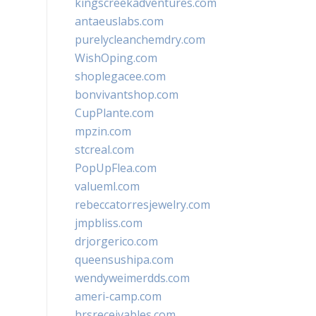
kingscreekadventures.com
antaeuslabs.com
purelycleanchemdry.com
WishOping.com
shoplegacee.com
bonvivantshop.com
CupPlante.com
mpzin.com
stcreal.com
PopUpFlea.com
valueml.com
rebeccatorresjewelry.com
jmpbliss.com
drjorgerico.com
queensushipa.com
wendyweimerdds.com
ameri-camp.com
hrsreceivables.com