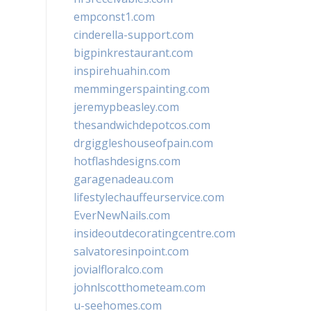
empconst1.com
cinderella-support.com
bigpinkrestaurant.com
inspirehuahin.com
memmingerspainting.com
jeremypbeasley.com
thesandwichdepotcos.com
drgiggleshouseofpain.com
hotflashdesigns.com
garagenadeau.com
lifestylechauffeurservice.com
EverNewNails.com
insideoutdecoratingcentre.com
salvatoresinpoint.com
jovialfloralco.com
johnlscotthometeam.com
u-seehomes.com