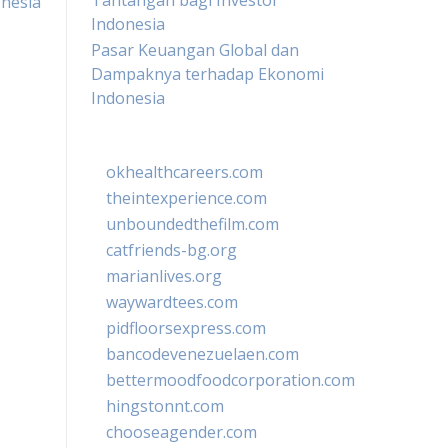
Tantangan bagi Investor
nesia
Indonesia
Pasar Keuangan Global dan
Dampaknya terhadap Ekonomi
Indonesia
okhealthcareers.com
theintexperience.com
unboundedthefilm.com
catfriends-bg.org
marianlives.org
waywardtees.com
pidfloorsexpress.com
bancodevenezuelaen.com
bettermoodfoodcorporation.com
hingstonnt.com
chooseagender.com