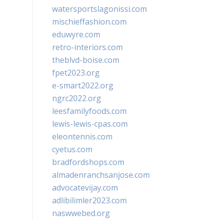
watersportslagonissi.com
mischieffashion.com
eduwyre.com
retro-interiors.com
theblvd-boise.com
fpet2023.org
e-smart2022.org
ngrc2022.org
leesfamilyfoods.com
lewis-lewis-cpas.com
eleontennis.com
cyetus.com
bradfordshops.com
almadenranchsanjose.com
advocatevijay.com
adlibilimler2023.com
naswwebed.org