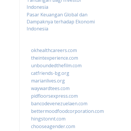
Tantangan bagi Investor
Indonesia
Pasar Keuangan Global dan
Dampaknya terhadap Ekonomi
Indonesia
okhealthcareers.com
theintexperience.com
unboundedthefilm.com
catfriends-bg.org
marianlives.org
waywardtees.com
pidfloorsexpress.com
bancodevenezuelaen.com
bettermoodfoodcorporation.com
hingstonnt.com
chooseagender.com