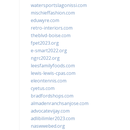
watersportslagonissi.com
mischieffashion.com
eduwyre.com
retro-interiors.com
theblvd-boise.com
fpet2023.org
e-smart2022.org
ngrc2022.org
leesfamilyfoods.com
lewis-lewis-cpas.com
eleontennis.com
cyetus.com
bradfordshops.com
almadenranchsanjose.com
advocatevijay.com
adlibilimler2023.com
naswwebed.org