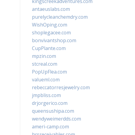
kingscreekadventures.com
antaeuslabs.com
purelycleanchemdry.com
WishOping.com
shoplegacee.com
bonvivantshop.com
CupPlante.com
mpzin.com
stcreal.com
PopUpFlea.com
valueml.com
rebeccatorresjewelry.com
jmpbliss.com
drjorgerico.com
queensushipa.com
wendyweimerdds.com
ameri-camp.com
hrsreceivables.com