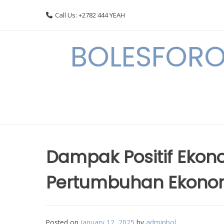
Skip
Call Us: +2782 444 YEAH
to
content
BOLESFORO
Dampak Positif Ekon
Pertumbuhan Ekonom
Posted on
January 12, 2025
by
adminbol