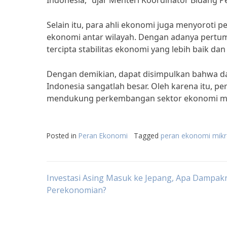
Indonesia,” ujar Menteri Koordinator Bidang 
Selain itu, para ahli ekonomi juga menyorot
ekonomi antar wilayah. Dengan adanya pertu
tercipta stabilitas ekonomi yang lebih baik d
Dengan demikian, dapat disimpulkan bahwa 
Indonesia sangatlah besar. Oleh karena itu, 
mendukung perkembangan sektor ekonomi mi
Posted in
Peran Ekonomi
Tagged
peran ekonomi mik
Post
Investasi Asing Masuk ke Jepang, Apa Dampak
Perekonomian?
navigation