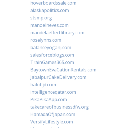
hoverboardssale.com
alaskapolitics.com
stsmp.org
manoelneves.com
mandelaeffectlibrary.com
roselynns.com
balanceyoganj.com
salesforceblogs.com
TrainGames365.com
BaytownEvaCationRentals.com
JabalpurCakeDelivery.com
halobjd.com
intelligenceqatar.com
PikaPikaApp.com
takecareofbusinessdfw.org
HamadaOfJapan.com
VersifyLifestyle.com