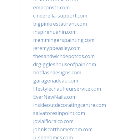
empconst1.com
cinderella-support.com
bigpinkrestaurant.com
inspirehuahin.com
memmingerspainting.com
jeremypbeasley.com
thesandwichdepotcos.com
drgiggleshouseofpain.com
hotflashdesigns.com
garagenadeau.com
lifestylechauffeurservice.com
EverNewNails.com
insideoutdecoratingcentre.com
salvatoresinpoint.com
jovialfloralco.com
johnlscotthometeam.com
u-seehomes.com