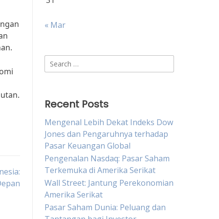
31
angan
« Mar
an
han.
Search
nomi
for:
utan.
Recent Posts
Mengenal Lebih Dekat Indeks Dow
Jones dan Pengaruhnya terhadap
Pasar Keuangan Global
Pengenalan Nasdaq: Pasar Saham
Terkemuka di Amerika Serikat
nesia:
Wall Street: Jantung Perekonomian
Depan
Amerika Serikat
Pasar Saham Dunia: Peluang dan