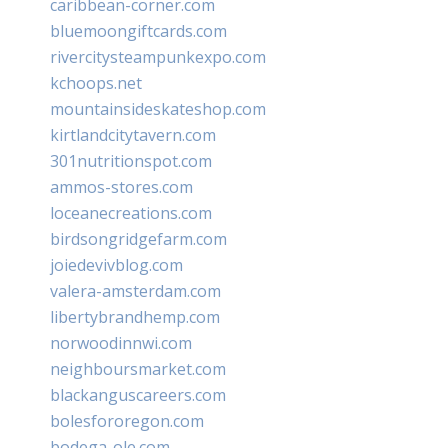
caribbean-corner.com
bluemoongiftcards.com
rivercitysteampunkexpo.com
kchoops.net
mountainsideskateshop.com
kirtlandcitytavern.com
301nutritionspot.com
ammos-stores.com
loceanecreations.com
birdsongridgefarm.com
joiedevivblog.com
valera-amsterdam.com
libertybrandhemp.com
norwoodinnwi.com
neighboursmarket.com
blackanguscareers.com
bolesfororegon.com
bodega-ole.com