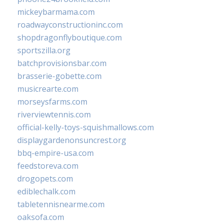
mickeybarmama.com
roadwayconstructioninc.com
shopdragonflyboutique.com
sportszilla.org
batchprovisionsbar.com
brasserie-gobette.com
musicrearte.com
morseysfarms.com
riverviewtennis.com
official-kelly-toys-squishmallows.com
displaygardenonsuncrest.org
bbq-empire-usa.com
feedstoreva.com
drogopets.com
ediblechalk.com
tabletennisnearme.com
oaksofa.com