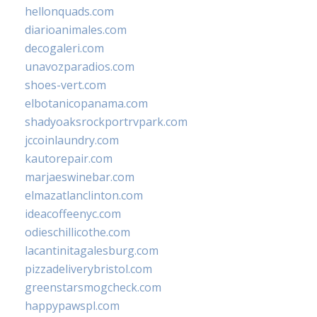
hellonquads.com
diarioanimales.com
decogaleri.com
unavozparadios.com
shoes-vert.com
elbotanicopanama.com
shadyoaksrockportrvpark.com
jccoinlaundry.com
kautorepair.com
marjaeswinebar.com
elmazatlanclinton.com
ideacoffeenyc.com
odieschillicothe.com
lacantinitagalesburg.com
pizzadeliverybristol.com
greenstarsmogcheck.com
happypawspl.com