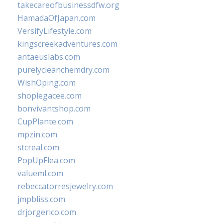
takecareofbusinessdfw.org
HamadaOfJapan.com
VersifyLifestyle.com
kingscreekadventures.com
antaeuslabs.com
purelycleanchemdry.com
WishOping.com
shoplegacee.com
bonvivantshop.com
CupPlante.com
mpzin.com
stcreal.com
PopUpFlea.com
valueml.com
rebeccatorresjewelry.com
jmpbliss.com
drjorgerico.com