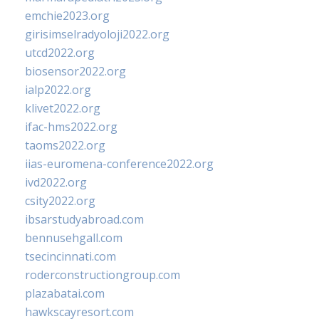
emchie2023.org
girisimselradyoloji2022.org
utcd2022.org
biosensor2022.org
ialp2022.org
klivet2022.org
ifac-hms2022.org
taoms2022.org
iias-euromena-conference2022.org
ivd2022.org
csity2022.org
ibsarstudyabroad.com
bennusehgall.com
tsecincinnati.com
roderconstructiongroup.com
plazabatai.com
hawkscayresort.com