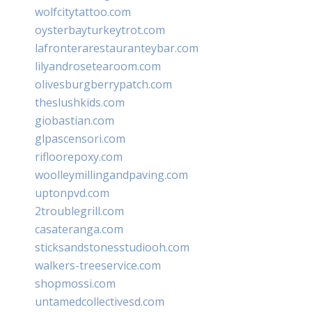
wolfcitytattoo.com
oysterbayturkeytrot.com
lafronterarestauranteybar.com
lilyandrosetearoom.com
olivesburgberrypatch.com
theslushkids.com
giobastian.com
glpascensori.com
rifloorepoxy.com
woolleymillingandpaving.com
uptonpvd.com
2troublegrill.com
casateranga.com
sticksandstonesstudiooh.com
walkers-treeservice.com
shopmossi.com
untamedcollectivesd.com