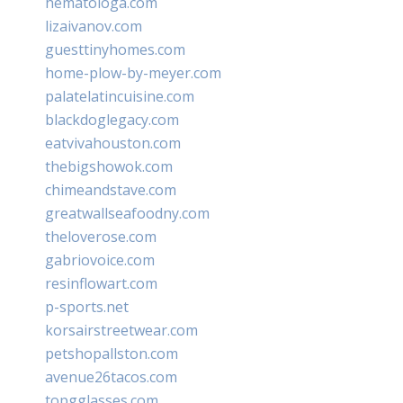
hematologa.com
lizaivanov.com
guesttinyhomes.com
home-plow-by-meyer.com
palatelatincuisine.com
blackdoglegacy.com
eatvivahouston.com
thebigshowok.com
chimeandstave.com
greatwallseafoodny.com
theloverose.com
gabriovoice.com
resinflowart.com
p-sports.net
korsairstreetwear.com
petshopallston.com
avenue26tacos.com
topgglasses.com