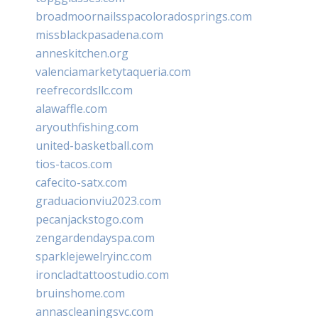
broadmoornailsspacoloradosprings.com
missblackpasadena.com
anneskitchen.org
valenciamarketytaqueria.com
reefrecordsllc.com
alawaffle.com
aryouthfishing.com
united-basketball.com
tios-tacos.com
cafecito-satx.com
graduacionviu2023.com
pecanjackstogo.com
zengardendayspa.com
sparklejewelryinc.com
ironcladtattoostudio.com
bruinshome.com
annascleaningsvc.com