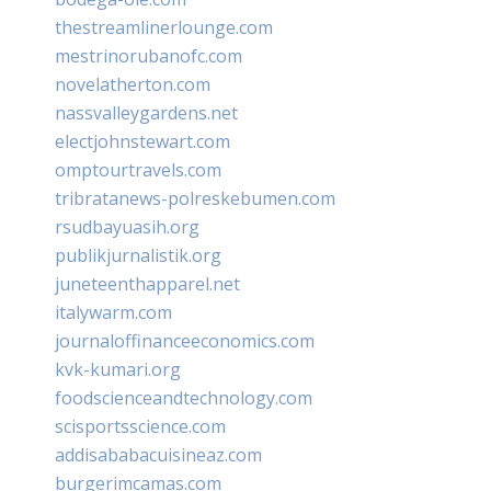
thestreamlinerlounge.com
mestrinorubanofc.com
novelatherton.com
nassvalleygardens.net
electjohnstewart.com
omptourtravels.com
tribratanews-polreskebumen.com
rsudbayuasih.org
publikjurnalistik.org
juneteenthapparel.net
italywarm.com
journaloffinanceeconomics.com
kvk-kumari.org
foodscienceandtechnology.com
scisportsscience.com
addisababacuisineaz.com
burgerimcamas.com