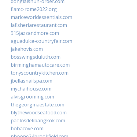
donglaishun-order.com
fiamc-rome2022.org
mariceworldessentials.com
lafisheriarestaurant.com
915jazzandmore.com
aguadulce-countryfair.com
jakehovis.com
bosswingsduluth.com
birminghamautocare.com
tonyscountrykitchen.com
jbellasnailspa.com
mychaihouse.com
alvisgrooming.com
thegeorginaestate.com
blythewoodseafood.com
paolosdelibangkok.com
bobacove.com
phoone24brookfield.com