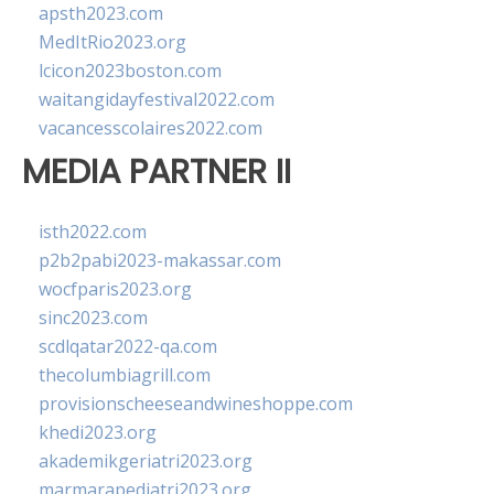
apsth2023.com
MedItRio2023.org
lcicon2023boston.com
waitangidayfestival2022.com
vacancesscolaires2022.com
MEDIA PARTNER II
isth2022.com
p2b2pabi2023-makassar.com
wocfparis2023.org
sinc2023.com
scdlqatar2022-qa.com
thecolumbiagrill.com
provisionscheeseandwineshoppe.com
khedi2023.org
akademikgeriatri2023.org
marmarapediatri2023.org