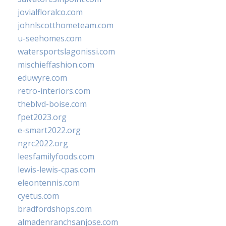
jovialfloralco.com
johnlscotthometeam.com
u-seehomes.com
watersportslagonissi.com
mischieffashion.com
eduwyre.com
retro-interiors.com
theblvd-boise.com
fpet2023.org
e-smart2022.org
ngrc2022.org
leesfamilyfoods.com
lewis-lewis-cpas.com
eleontennis.com
cyetus.com
bradfordshops.com
almadenranchsanjose.com