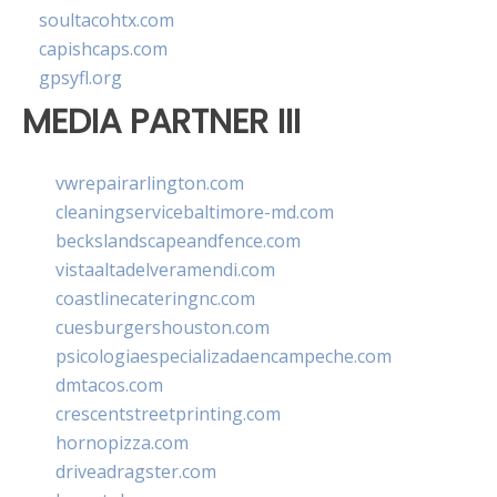
soultacohtx.com
capishcaps.com
gpsyfl.org
MEDIA PARTNER III
vwrepairarlington.com
cleaningservicebaltimore-md.com
beckslandscapeandfence.com
vistaaltadelveramendi.com
coastlinecateringnc.com
cuesburgershouston.com
psicologiaespecializadaencampeche.com
dmtacos.com
crescentstreetprinting.com
hornopizza.com
driveadragster.com