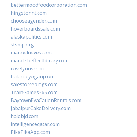
bettermoodfoodcorporation.com
hingstonnt.com
chooseagender.com
hoverboardssale.com
alaskapolitics.com
stsmp.org
manoelneves.com
mandelaeffectlibrary.com
roselynns.com
balanceyoganj.com
salesforceblogs.com
TrainGames365.com
BaytownEvaCationRentals.com
JabalpurCakeDelivery.com
halobjd.com
intelligenceqatar.com
PikaPikaApp.com