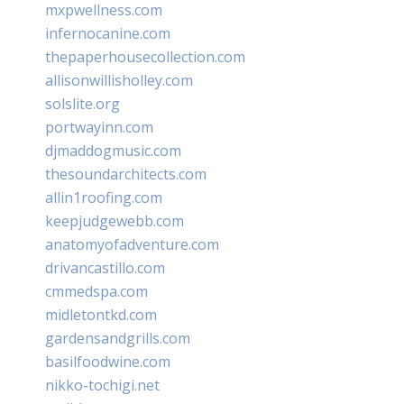
mxpwellness.com
infernocanine.com
thepaperhousecollection.com
allisonwillisholley.com
solslite.org
portwayinn.com
djmaddogmusic.com
thesoundarchitects.com
allin1roofing.com
keepjudgewebb.com
anatomyofadventure.com
drivancastillo.com
cmmedspa.com
midletontkd.com
gardensandgrills.com
basilfoodwine.com
nikko-tochigi.net