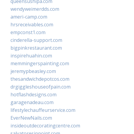
queensushipa.com
wendyweimerdds.com
ameri-camp.com
hrsreceivables.com
empconst1.com
cinderella-support.com
bigpinkrestaurant.com
inspirehuahin.com
memmingerspainting.com
jeremypbeasley.com
thesandwichdepotcos.com
drgiggleshouseofpain.com
hotflashdesigns.com
garagenadeau.com
lifestylechauffeurservice.com
EverNewNails.com
insideoutdecoratingcentre.com
salvatoresinpoint.com