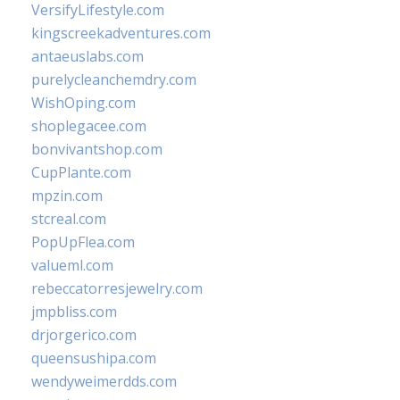
VersifyLifestyle.com
kingscreekadventures.com
antaeuslabs.com
purelycleanchemdry.com
WishOping.com
shoplegacee.com
bonvivantshop.com
CupPlante.com
mpzin.com
stcreal.com
PopUpFlea.com
valueml.com
rebeccatorresjewelry.com
jmpbliss.com
drjorgerico.com
queensushipa.com
wendyweimerdds.com