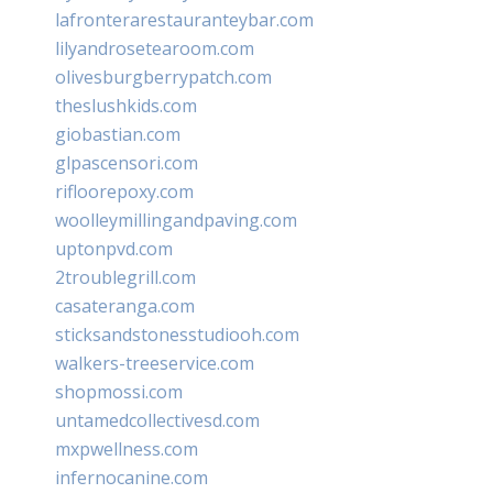
lafronterarestauranteybar.com
lilyandrosetearoom.com
olivesburgberrypatch.com
theslushkids.com
giobastian.com
glpascensori.com
rifloorepoxy.com
woolleymillingandpaving.com
uptonpvd.com
2troublegrill.com
casateranga.com
sticksandstonesstudiooh.com
walkers-treeservice.com
shopmossi.com
untamedcollectivesd.com
mxpwellness.com
infernocanine.com