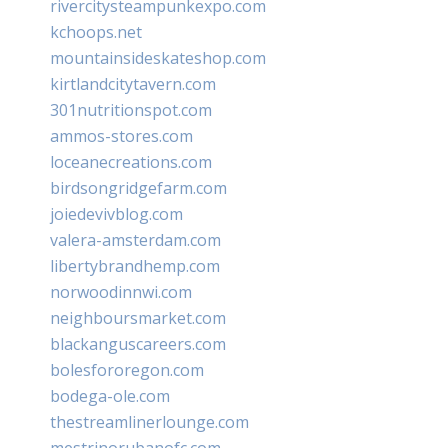
rivercitysteampunkexpo.com
kchoops.net
mountainsideskateshop.com
kirtlandcitytavern.com
301nutritionspot.com
ammos-stores.com
loceanecreations.com
birdsongridgefarm.com
joiedevivblog.com
valera-amsterdam.com
libertybrandhemp.com
norwoodinnwi.com
neighboursmarket.com
blackanguscareers.com
bolesfororegon.com
bodega-ole.com
thestreamlinerlounge.com
mestrinorubanofc.com