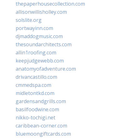
thepaperhousecollection.com
allisonwillisholley.com
solslite.org
portwayinn.com
djmaddogmusic.com
thesoundarchitects.com
allin1roofing.com
keepjudgewebb.com
anatomyofadventure.com
drivancastillo.com
cmmedspa.com
midletontkd.com
gardensandgrills.com
basilfoodwine.com
nikko-tochigi.net
caribbean-corner.com
bluemoongiftcards.com