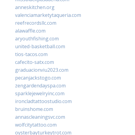
anneskitchen.org
valenciamarketytaqueria.com
reefrecordsllc.com
alawaffle.com
aryouthfishing.com
united-basketball.com
tios-tacos.com
cafecito-satx.com
graduacionviu2023.com
pecanjackstogo.com
zengardendayspa.com
sparklejewelryinc.com
ironcladtattoostudio.com
bruinshome.com
annascleaningsvc.com
wolfcitytattoo.com
oysterbayturkeytrot.com