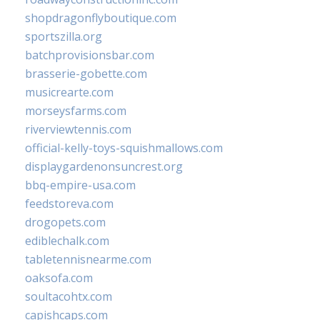
shopdragonflyboutique.com
sportszilla.org
batchprovisionsbar.com
brasserie-gobette.com
musicrearte.com
morseysfarms.com
riverviewtennis.com
official-kelly-toys-squishmallows.com
displaygardenonsuncrest.org
bbq-empire-usa.com
feedstoreva.com
drogopets.com
ediblechalk.com
tabletennisnearme.com
oaksofa.com
soultacohtx.com
capishcaps.com