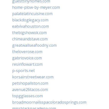
guesttinyhomes.com
home-plow-by-meyer.com
palatelatincuisine.com
blackdoglegacy.com
eatvivahouston.com
thebigshowok.com
chimeandstave.com
greatwallseafoodny.com
theloverose.com
gabriovoice.com
resinflowart.com
p-sports.net
korsairstreetwear.com
petshopallston.com
avenue26tacos.com
topgglasses.com
broadmoornailsspacoloradosprings.com
missblackpasadena.com