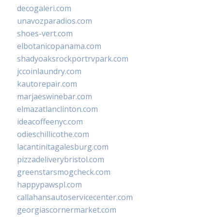
decogaleri.com
unavozparadios.com
shoes-vert.com
elbotanicopanama.com
shadyoaksrockportrvpark.com
jccoinlaundry.com
kautorepair.com
marjaeswinebar.com
elmazatlanclinton.com
ideacoffeenyc.com
odieschillicothe.com
lacantinitagalesburg.com
pizzadeliverybristol.com
greenstarsmogcheck.com
happypawspl.com
callahansautoservicecenter.com
georgiascornermarket.com