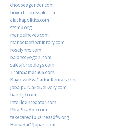
chooseagender.com
hoverboardssale.com
alaskapolitics.com
stsmp.org
manoelneves.com
mandelaeffectlibrary.com
roselynns.com
balanceyoganj.com
salesforceblogs.com
TrainGames365.com
BaytownEvaCationRentals.com
JabalpurCakeDelivery.com
halobjd.com
intelligenceqatar.com
PikaPikaApp.com
takecareofbusinessdfw.org
HamadaOfJapan.com