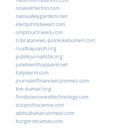
novelatherton.com
nassvalleygardens.net
electjohnstewart.com
omptourtravels.com
tribratanews-polreskebumen.com
rsudbayuasih.org
publikjurnalistik.org
juneteenthapparel.net
italywarm.com
journaloffinanceeconomics.com
kvk-kumari.org
foodscienceandtechnology.com
scisportsscience.com
addisababacuisineaz.com
burgerimcamas.com