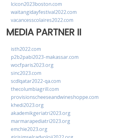
lcicon2023boston.com
waitangidayfestival2022.com
vacancesscolaires2022.com
MEDIA PARTNER II
isth2022.com
p2b2pabi2023-makassar.com
wocfparis2023.org
sinc2023.com
scdlqatar2022-qa.com
thecolumbiagrill.com
provisionscheeseandwineshoppe.com
khedi2023.org
akademikgeriatri2023.org
marmarapediatri2023.org
emchie2023.org
girisimselradyoloji2022.org