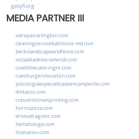
gpsyfl.org
MEDIA PARTNER III
vwrepairarlington.com
cleaningservicebaltimore-md.com
beckslandscapeandfence.com
vistaaltadelveramendi.com
coastlinecateringnc.com
cuesburgershouston.com
psicologiaespecializadaencampeche.com
dmtacos.com
crescentstreetprinting.com
hornopizza.com
driveadragster.com
hematologa.com
lizaivanov.com