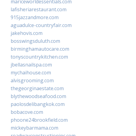
mariceworldessentials.com
lafisheriarestaurant.com
915jazzandmore.com
aguadulce-countryfair.com
jakehovis.com
bosswingsduluth.com
birminghamautocare.com
tonyscountrykitchen.com
jbellasnailspa.com
mychaihouse.com
alvisgrooming.com
thegeorginaestate.com
blythewoodseafood.com
paolosdelibangkok.com
bobacove.com
phoone24brookfield.com
mickeybarmama.com
roadwayconstructioninc.com