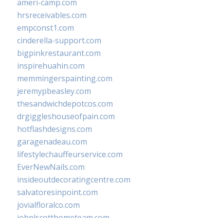
ameri-camp.com
hrsreceivables.com
empconst1.com
cinderella-support.com
bigpinkrestaurant.com
inspirehuahin.com
memmingerspainting.com
jeremypbeasley.com
thesandwichdepotcos.com
drgiggleshouseofpain.com
hotflashdesigns.com
garagenadeau.com
lifestylechauffeurservice.com
EverNewNails.com
insideoutdecoratingcentre.com
salvatoresinpoint.com
jovialfloralco.com
johnlscotthometeam.com