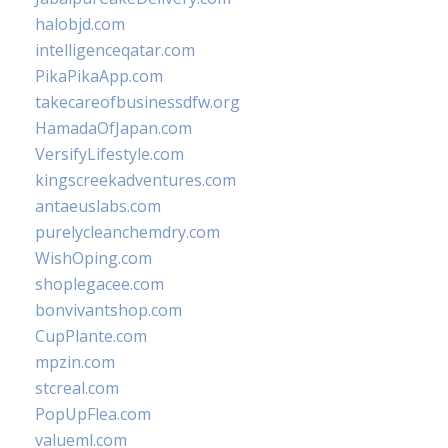
halobjd.com
intelligenceqatar.com
PikaPikaApp.com
takecareofbusinessdfw.org
HamadaOfJapan.com
VersifyLifestyle.com
kingscreekadventures.com
antaeuslabs.com
purelycleanchemdry.com
WishOping.com
shoplegacee.com
bonvivantshop.com
CupPlante.com
mpzin.com
stcreal.com
PopUpFlea.com
valueml.com