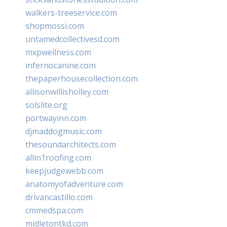
walkers-treeservice.com
shopmossi.com
untamedcollectivesd.com
mxpwellness.com
infernocanine.com
thepaperhousecollection.com
allisonwillisholley.com
solslite.org
portwayinn.com
djmaddogmusic.com
thesoundarchitects.com
allin1roofing.com
keepjudgewebb.com
anatomyofadventure.com
drivancastillo.com
cmmedspa.com
midletontkd.com