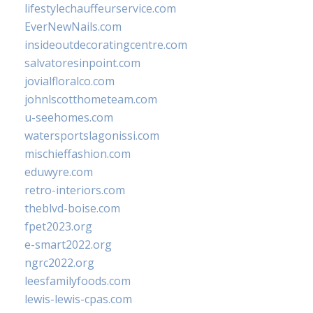
lifestylechauffeurservice.com
EverNewNails.com
insideoutdecoratingcentre.com
salvatoresinpoint.com
jovialfloralco.com
johnlscotthometeam.com
u-seehomes.com
watersportslagonissi.com
mischieffashion.com
eduwyre.com
retro-interiors.com
theblvd-boise.com
fpet2023.org
e-smart2022.org
ngrc2022.org
leesfamilyfoods.com
lewis-lewis-cpas.com