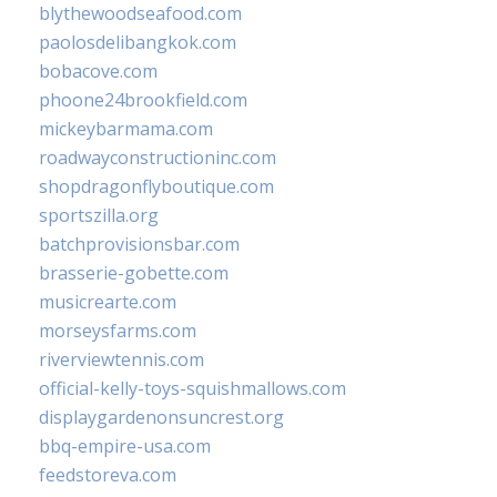
blythewoodseafood.com
paolosdelibangkok.com
bobacove.com
phoone24brookfield.com
mickeybarmama.com
roadwayconstructioninc.com
shopdragonflyboutique.com
sportszilla.org
batchprovisionsbar.com
brasserie-gobette.com
musicrearte.com
morseysfarms.com
riverviewtennis.com
official-kelly-toys-squishmallows.com
displaygardenonsuncrest.org
bbq-empire-usa.com
feedstoreva.com