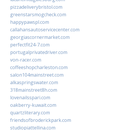
pizzadeliverybristol.com
greenstarsmogcheck.com
happypawspl.com
callahansautoservicecenter.com
georgiascornermarket.com
perfectfit24-7.com
portugalprivatedriver.com
von-racer.com
coffeeshopcharleston.com
salon104mainstreet.com
alkaspringswater.com
318mainstreet8h.com
lovenailsspari.com
oakberry-kuwait.com
quartzliterary.com
friendsofbroderickpark.com
studiopiattellina.com