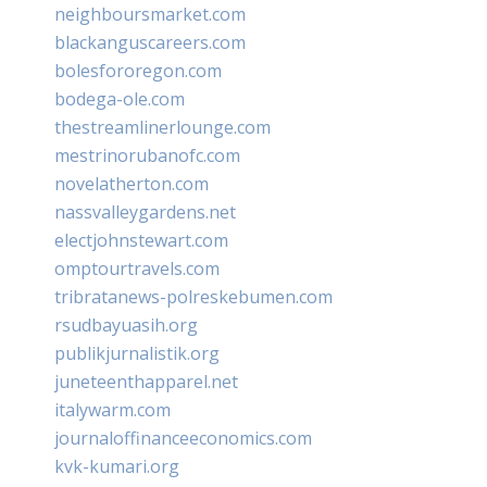
neighboursmarket.com
blackanguscareers.com
bolesfororegon.com
bodega-ole.com
thestreamlinerlounge.com
mestrinorubanofc.com
novelatherton.com
nassvalleygardens.net
electjohnstewart.com
omptourtravels.com
tribratanews-polreskebumen.com
rsudbayuasih.org
publikjurnalistik.org
juneteenthapparel.net
italywarm.com
journaloffinanceeconomics.com
kvk-kumari.org