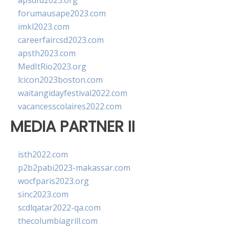
apsdfd2023.org
forumausape2023.com
imkl2023.com
careerfaircsd2023.com
apsth2023.com
MedItRio2023.org
lcicon2023boston.com
waitangidayfestival2022.com
vacancesscolaires2022.com
MEDIA PARTNER II
isth2022.com
p2b2pabi2023-makassar.com
wocfparis2023.org
sinc2023.com
scdlqatar2022-qa.com
thecolumbiagrill.com