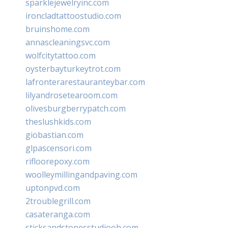
sparklejewelryinc.com
ironcladtattoostudio.com
bruinshome.com
annascleaningsvc.com
wolfcitytattoo.com
oysterbayturkeytrot.com
lafronterarestauranteybar.com
lilyandrosetearoom.com
olivesburgberrypatch.com
theslushkids.com
giobastian.com
glpascensori.com
rifloorepoxy.com
woolleymillingandpaving.com
uptonpvd.com
2troublegrill.com
casateranga.com
sticksandstonesstudiooh.com