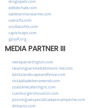
drogopets.com
ediblechalk.com
tabletennisnearme.com
oaksofa.com
soultacohtx.com
capishcaps.com
gpsyfl.org
MEDIA PARTNER III
vwrepairarlington.com
cleaningservicebaltimore-md.com
beckslandscapeandfence.com
vistaaltadelveramendi.com
coastlinecateringnc.com
cuesburgershouston.com
psicologiaespecializadaencampeche.com
dmtacos.com