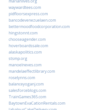
marianlives.org
waywardtees.com
pidfloorsexpress.com
bancodevenezuelaen.com
bettermoodfoodcorporation.com
hingstonnt.com
chooseagender.com
hoverboardssale.com
alaskapolitics.com
stsmp.org
manoelneves.com
mandelaeffectlibrary.com
roselynns.com
balanceyoganj.com
salesforceblogs.com
TrainGames365.com
BaytownEvaCationRentals.com
JabalpurCakeDelivery.com