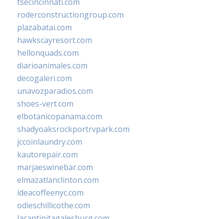
tsecincinnati.com
roderconstructiongroup.com
plazabatai.com
hawkscayresort.com
hellonquads.com
diarioanimales.com
decogaleri.com
unavozparadios.com
shoes-vert.com
elbotanicopanama.com
shadyoaksrockportrvpark.com
jccoinlaundry.com
kautorepair.com
marjaeswinebar.com
elmazatlanclinton.com
ideacoffeenyc.com
odieschillicothe.com
lacantinitagalesburg.com