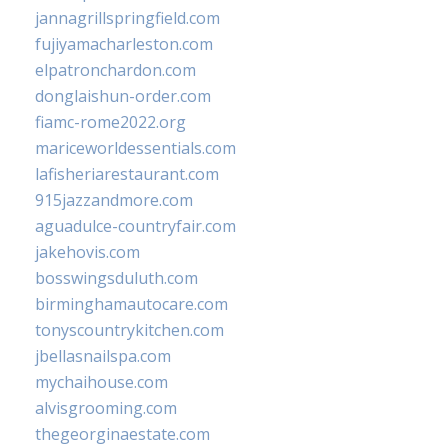
jannagrillspringfield.com
fujiyamacharleston.com
elpatronchardon.com
donglaishun-order.com
fiamc-rome2022.org
mariceworldessentials.com
lafisheriarestaurant.com
915jazzandmore.com
aguadulce-countryfair.com
jakehovis.com
bosswingsduluth.com
birminghamautocare.com
tonyscountrykitchen.com
jbellasnailspa.com
mychaihouse.com
alvisgrooming.com
thegeorginaestate.com