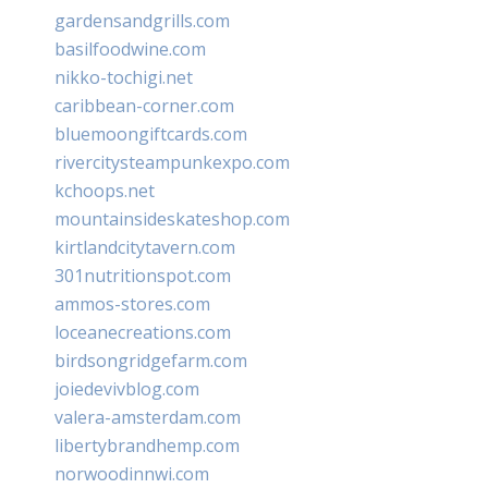
gardensandgrills.com
basilfoodwine.com
nikko-tochigi.net
caribbean-corner.com
bluemoongiftcards.com
rivercitysteampunkexpo.com
kchoops.net
mountainsideskateshop.com
kirtlandcitytavern.com
301nutritionspot.com
ammos-stores.com
loceanecreations.com
birdsongridgefarm.com
joiedevivblog.com
valera-amsterdam.com
libertybrandhemp.com
norwoodinnwi.com