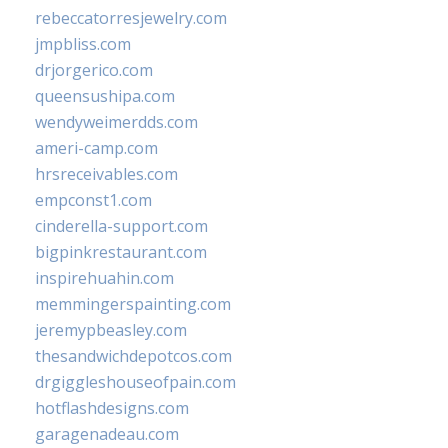
rebeccatorresjewelry.com
jmpbliss.com
drjorgerico.com
queensushipa.com
wendyweimerdds.com
ameri-camp.com
hrsreceivables.com
empconst1.com
cinderella-support.com
bigpinkrestaurant.com
inspirehuahin.com
memmingerspainting.com
jeremypbeasley.com
thesandwichdepotcos.com
drgiggleshouseofpain.com
hotflashdesigns.com
garagenadeau.com