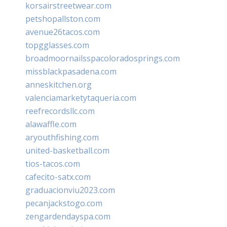
korsairstreetwear.com
petshopallston.com
avenue26tacos.com
topgglasses.com
broadmoornailsspacoloradosprings.com
missblackpasadena.com
anneskitchen.org
valenciamarketytaqueria.com
reefrecordsllc.com
alawaffle.com
aryouthfishing.com
united-basketball.com
tios-tacos.com
cafecito-satx.com
graduacionviu2023.com
pecanjackstogo.com
zengardendayspa.com