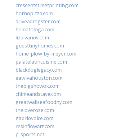
crescentstreetprinting.com
hornopizza.com
driveadragster.com
hematologa.com
lizaivanov.com
guesttinyhomes.com
home-plow-by-meyer.com
palatelatincuisine.com
blackdoglegacy.com
eatvivahouston.com
thebigshowok.com
chimeandstave.com
greatwallseafoodny.com
theloverose.com
gabriovoice.com
resinflowart.com
p-sports.net