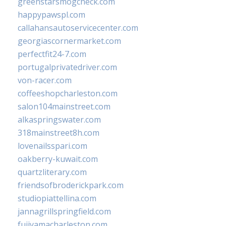
greenstarsmogcheck.com
happypawspl.com
callahansautoservicecenter.com
georgiascornermarket.com
perfectfit24-7.com
portugalprivatedriver.com
von-racer.com
coffeeshopcharleston.com
salon104mainstreet.com
alkaspringswater.com
318mainstreet8h.com
lovenailsspari.com
oakberry-kuwait.com
quartzliterary.com
friendsofbroderickpark.com
studiopiattellina.com
jannagrillspringfield.com
fujiyamacharleston.com