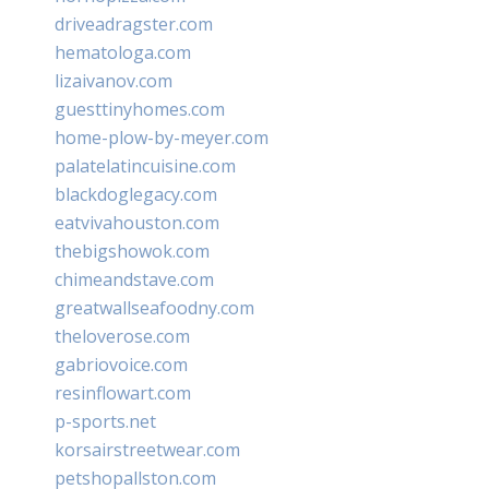
driveadragster.com
hematologa.com
lizaivanov.com
guesttinyhomes.com
home-plow-by-meyer.com
palatelatincuisine.com
blackdoglegacy.com
eatvivahouston.com
thebigshowok.com
chimeandstave.com
greatwallseafoodny.com
theloverose.com
gabriovoice.com
resinflowart.com
p-sports.net
korsairstreetwear.com
petshopallston.com