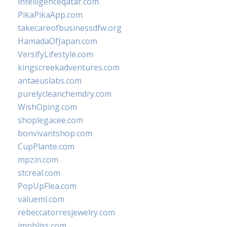
intelligenceqatar.com
PikaPikaApp.com
takecareofbusinessdfw.org
HamadaOfJapan.com
VersifyLifestyle.com
kingscreekadventures.com
antaeuslabs.com
purelycleanchemdry.com
WishOping.com
shoplegacee.com
bonvivantshop.com
CupPlante.com
mpzin.com
stcreal.com
PopUpFlea.com
valueml.com
rebeccatorresjewelry.com
jmpbliss.com