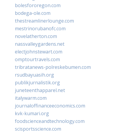
bolesfororegon.com
bodega-ole.com
thestreamlinerlounge.com
mestrinorubanofc.com
novelatherton.com
nassvalleygardens.net
electjohnstewart.com
omptourtravels.com
tribratanews-polreskebumen.com
rsudbayuasih.org
publikjurnalistik.org
juneteenthapparel.net
italywarm.com
journaloffinanceeconomics.com
kvk-kumari.org
foodscienceandtechnology.com
scisportsscience.com