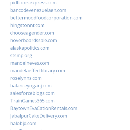
pidfloorsexpress.com
bancodevenezuelaen.com
bettermoodfoodcorporation.com
hingstonnt.com
chooseagender.com
hoverboardssale.com
alaskapolitics.com
stsmp.org
manoelneves.com
mandelaeffectlibrary.com
roselynns.com
balanceyoganj.com
salesforceblogs.com
TrainGames365.com
BaytownEvaCationRentals.com
JabalpurCakeDelivery.com
halobjd.com