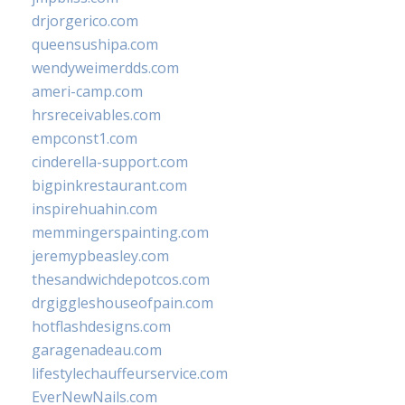
drjorgerico.com
queensushipa.com
wendyweimerdds.com
ameri-camp.com
hrsreceivables.com
empconst1.com
cinderella-support.com
bigpinkrestaurant.com
inspirehuahin.com
memmingerspainting.com
jeremypbeasley.com
thesandwichdepotcos.com
drgiggleshouseofpain.com
hotflashdesigns.com
garagenadeau.com
lifestylechauffeurservice.com
EverNewNails.com