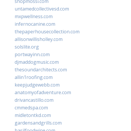
shopmossi.com
untamedcollectivesd.com
mxpwellness.com
infernocanine.com
thepaperhousecollection.com
allisonwillisholley.com
solslite.org
portwayinn.com
djmaddogmusic.com
thesoundarchitects.com
allin1roofing.com
keepjudgewebb.com
anatomyofadventure.com
drivancastillo.com
cmmedspa.com
midletontkd.com
gardensandgrills.com
basilfoodwine.com