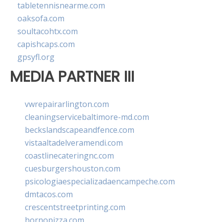
tabletennisnearme.com
oaksofa.com
soultacohtx.com
capishcaps.com
gpsyfl.org
MEDIA PARTNER III
vwrepairarlington.com
cleaningservicebaltimore-md.com
beckslandscapeandfence.com
vistaaltadelveramendi.com
coastlinecateringnc.com
cuesburgershouston.com
psicologiaespecializadaencampeche.com
dmtacos.com
crescentstreetprinting.com
hornopizza.com