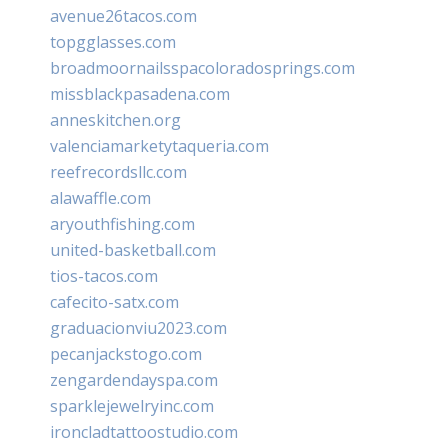
avenue26tacos.com
topgglasses.com
broadmoornailsspacoloradosprings.com
missblackpasadena.com
anneskitchen.org
valenciamarketytaqueria.com
reefrecordsllc.com
alawaffle.com
aryouthfishing.com
united-basketball.com
tios-tacos.com
cafecito-satx.com
graduacionviu2023.com
pecanjackstogo.com
zengardendayspa.com
sparklejewelryinc.com
ironcladtattoostudio.com