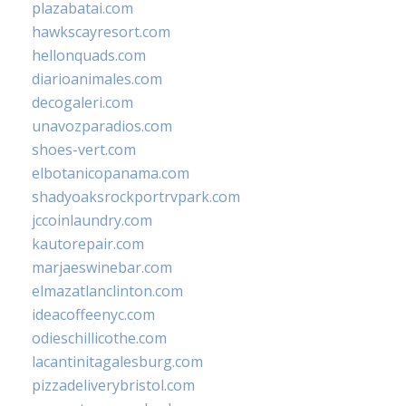
plazabatai.com
hawkscayresort.com
hellonquads.com
diarioanimales.com
decogaleri.com
unavozparadios.com
shoes-vert.com
elbotanicopanama.com
shadyoaksrockportrvpark.com
jccoinlaundry.com
kautorepair.com
marjaeswinebar.com
elmazatlanclinton.com
ideacoffeenyc.com
odieschillicothe.com
lacantinitagalesburg.com
pizzadeliverybristol.com