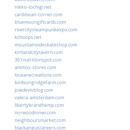
nikko-tochigi.net
caribbean-corner.com
bluemoongiftcards.com
rivercitysteampunkexpo.com
kchoops.net
mountainsideskateshop.com
kirtlandcitytavern.com
301nutritionspot.com
ammos-stores.com
loceanecreations.com
birdsongridgefarm.com
joiedevivblog.com
valera-amsterdam.com
libertybrandhemp.com
norwoodinnwi.com
neighboursmarket.com
blackanguscareers.com