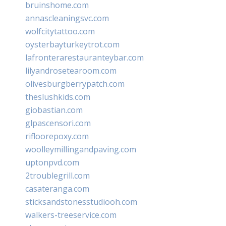
bruinshome.com
annascleaningsvc.com
wolfcitytattoo.com
oysterbayturkeytrot.com
lafronterarestauranteybar.com
lilyandrosetearoom.com
olivesburgberrypatch.com
theslushkids.com
giobastian.com
glpascensori.com
rifloorepoxy.com
woolleymillingandpaving.com
uptonpvd.com
2troublegrill.com
casateranga.com
sticksandstonesstudiooh.com
walkers-treeservice.com