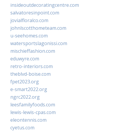
insideoutdecoratingcentre.com
salvatoresinpoint.com
jovialfloralco.com
johnlscotthometeam.com
u-seehomes.com
watersportslagonissi.com
mischieffashion.com
eduwyre.com
retro-interiors.com
theblvd-boise.com
fpet2023.org
e-smart2022.org
ngrc2022.org
leesfamilyfoods.com
lewis-lewis-cpas.com
eleontennis.com
cyetus.com