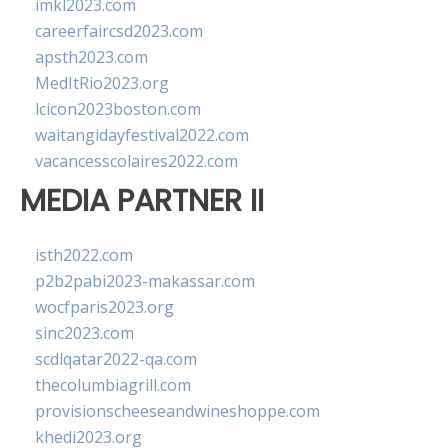
imkl2023.com
careerfaircsd2023.com
apsth2023.com
MedItRio2023.org
lcicon2023boston.com
waitangidayfestival2022.com
vacancesscolaires2022.com
MEDIA PARTNER II
isth2022.com
p2b2pabi2023-makassar.com
wocfparis2023.org
sinc2023.com
scdlqatar2022-qa.com
thecolumbiagrill.com
provisionscheeseandwineshoppe.com
khedi2023.org