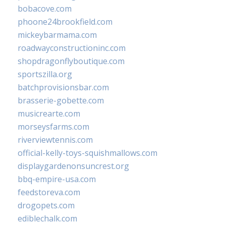
bobacove.com
phoone24brookfield.com
mickeybarmama.com
roadwayconstructioninc.com
shopdragonflyboutique.com
sportszilla.org
batchprovisionsbar.com
brasserie-gobette.com
musicrearte.com
morseysfarms.com
riverviewtennis.com
official-kelly-toys-squishmallows.com
displaygardenonsuncrest.org
bbq-empire-usa.com
feedstoreva.com
drogopets.com
ediblechalk.com