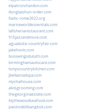
elpatronchardon.com
donglaishun-order.com
fiamc-rome2022.org
mariceworldessentials.com
lafisheriarestaurant.com
915jazzandmore.com
aguadulce-countryfair.com
jakehovis.com
bosswingsduluth.com
birminghamautocare.com
tonyscountrykitchen.com
jbellasnailspa.com
mychaihouse.com
alvisgrooming.com
thegeorginaestate.com
blythewoodseafood.com
paolosdelibangkok.com