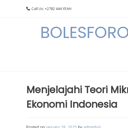
Skip
Call Us: +2782 444 YEAH
to
content
BOLESFORO
Menjelajahi Teori Mi
Ekonomi Indonesia
Posted on
January 18, 2025
by
adminbol