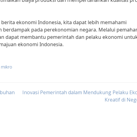
imalkan biaya produksi dan mempertahankan kualitas pr
 berita ekonomi Indonesia, kita dapat lebih memahami
an berdampak pada perekonomian negara. Melalui pemah
kan dapat membantu pemerintah dan pelaku ekonomi untu
emajuan ekonomi Indonesia.
i mikro
mbuhan
Inovasi Pemerintah dalam Mendukung Pelaku Ek
Kreatif di Nege