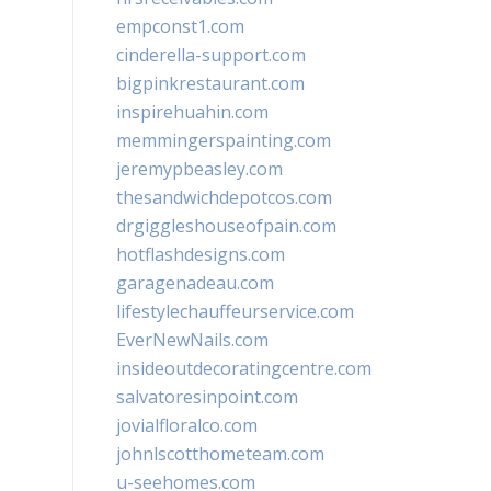
empconst1.com
cinderella-support.com
bigpinkrestaurant.com
inspirehuahin.com
memmingerspainting.com
jeremypbeasley.com
thesandwichdepotcos.com
drgiggleshouseofpain.com
hotflashdesigns.com
garagenadeau.com
lifestylechauffeurservice.com
EverNewNails.com
insideoutdecoratingcentre.com
salvatoresinpoint.com
jovialfloralco.com
johnlscotthometeam.com
u-seehomes.com