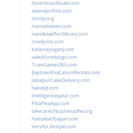
hoverboardssale.com
alaskapolitics.com
stsmp.org
manoelneves.com
mandelaeffectlibrary.com
roselynns.com
balanceyoganj.com
salesforceblogs.com
TrainGames365.com
BaytownEvaCationRentals.com
JabalpurCakeDelivery.com
halobjd.com
intelligenceqatar.com
PikaPikaApp.com
takecareofbusinessdfw.org
HamadaOfJapan.com
VersifyLifestyle.com