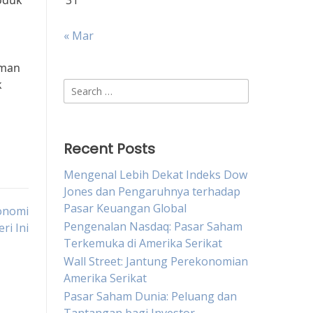
oduk
31
« Mar
aman
k
Search
for:
Recent Posts
Mengenal Lebih Dekat Indeks Dow
Jones dan Pengaruhnya terhadap
Pasar Keuangan Global
onomi
Pengenalan Nasdaq: Pasar Saham
ri Ini
Terkemuka di Amerika Serikat
Wall Street: Jantung Perekonomian
Amerika Serikat
Pasar Saham Dunia: Peluang dan