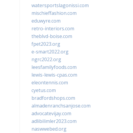
watersportslagonissi.com
mischieffashion.com
eduwyre.com
retro-interiors.com
theblvd-boise.com
fpet2023.org
e-smart2022.org
ngrc2022.org
leesfamilyfoods.com
lewis-lewis-cpas.com
eleontennis.com
cyetus.com
bradfordshops.com
almadenranchsanjose.com
advocatevijay.com
adlibilimler2023.com
naswwebed.org