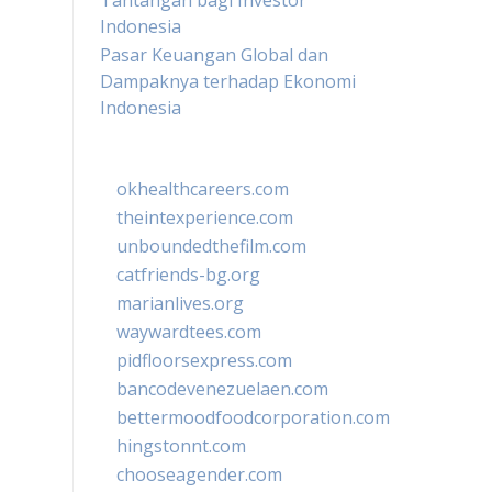
Tantangan bagi Investor
Indonesia
Pasar Keuangan Global dan
Dampaknya terhadap Ekonomi
Indonesia
okhealthcareers.com
theintexperience.com
unboundedthefilm.com
catfriends-bg.org
marianlives.org
waywardtees.com
pidfloorsexpress.com
bancodevenezuelaen.com
bettermoodfoodcorporation.com
hingstonnt.com
chooseagender.com