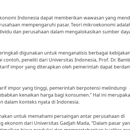
ta ekonomi Indonesia dapat memberikan wawasan yang men
erusahaan mempengaruhi pasar. Teori mikroekonomi adala
ndividu dan perusahaan dalam mengalokasikan sumber day
eringkali digunakan untuk menganalisis berbagai kebijaka
ontoh, peneliti dari Universitas Indonesia, Prof. Dr. Bam
arif impor yang diterapkan oleh pemerintah dapat berda
if impor yang tinggi, pemerintah berpotensi melindungi
ebabkan kenaikan harga bagi konsumen.” Hal ini merupak
n dalam konteks nyata di Indonesia.
igunakan untuk memahami persaingan antar perusahaan di
ang ekonom dari Universitas Gadjah Mada, “Dalam pasar ya