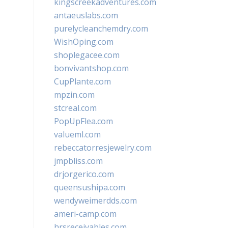
kingscreekadventures.com
antaeuslabs.com
purelycleanchemdry.com
WishOping.com
shoplegacee.com
bonvivantshop.com
CupPlante.com
mpzin.com
stcreal.com
PopUpFlea.com
valueml.com
rebeccatorresjewelry.com
jmpbliss.com
drjorgerico.com
queensushipa.com
wendyweimerdds.com
ameri-camp.com
hrsreceivables.com