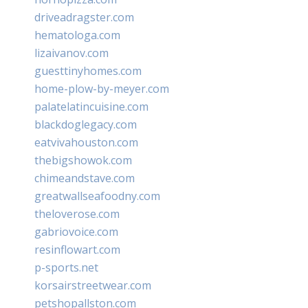
driveadragster.com
hematologa.com
lizaivanov.com
guesttinyhomes.com
home-plow-by-meyer.com
palatelatincuisine.com
blackdoglegacy.com
eatvivahouston.com
thebigshowok.com
chimeandstave.com
greatwallseafoodny.com
theloverose.com
gabriovoice.com
resinflowart.com
p-sports.net
korsairstreetwear.com
petshopallston.com