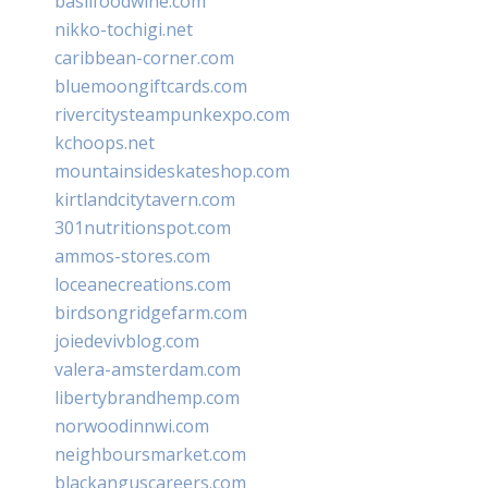
basilfoodwine.com
nikko-tochigi.net
caribbean-corner.com
bluemoongiftcards.com
rivercitysteampunkexpo.com
kchoops.net
mountainsideskateshop.com
kirtlandcitytavern.com
301nutritionspot.com
ammos-stores.com
loceanecreations.com
birdsongridgefarm.com
joiedevivblog.com
valera-amsterdam.com
libertybrandhemp.com
norwoodinnwi.com
neighboursmarket.com
blackanguscareers.com