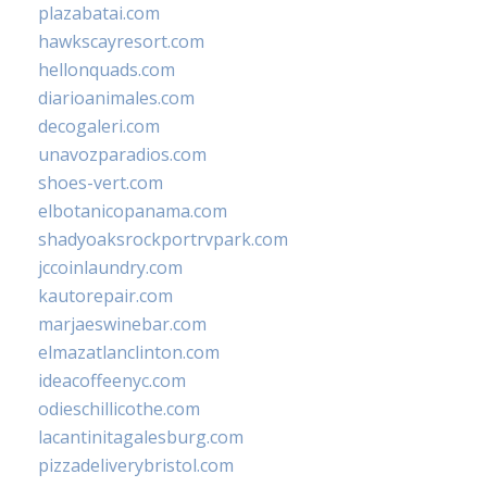
plazabatai.com
hawkscayresort.com
hellonquads.com
diarioanimales.com
decogaleri.com
unavozparadios.com
shoes-vert.com
elbotanicopanama.com
shadyoaksrockportrvpark.com
jccoinlaundry.com
kautorepair.com
marjaeswinebar.com
elmazatlanclinton.com
ideacoffeenyc.com
odieschillicothe.com
lacantinitagalesburg.com
pizzadeliverybristol.com