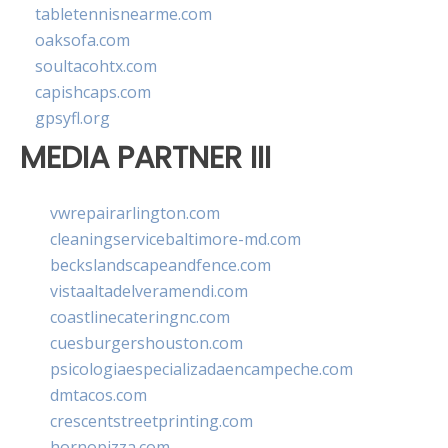
tabletennisnearme.com
oaksofa.com
soultacohtx.com
capishcaps.com
gpsyfl.org
MEDIA PARTNER III
vwrepairarlington.com
cleaningservicebaltimore-md.com
beckslandscapeandfence.com
vistaaltadelveramendi.com
coastlinecateringnc.com
cuesburgershouston.com
psicologiaespecializadaencampeche.com
dmtacos.com
crescentstreetprinting.com
hornopizza.com