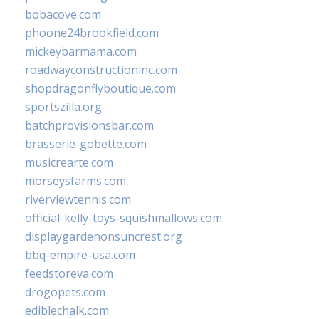
bobacove.com
phoone24brookfield.com
mickeybarmama.com
roadwayconstructioninc.com
shopdragonflyboutique.com
sportszilla.org
batchprovisionsbar.com
brasserie-gobette.com
musicrearte.com
morseysfarms.com
riverviewtennis.com
official-kelly-toys-squishmallows.com
displaygardenonsuncrest.org
bbq-empire-usa.com
feedstoreva.com
drogopets.com
ediblechalk.com