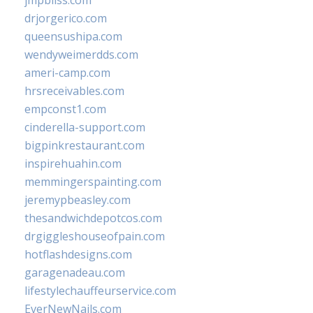
jmpbliss.com
drjorgerico.com
queensushipa.com
wendyweimerdds.com
ameri-camp.com
hrsreceivables.com
empconst1.com
cinderella-support.com
bigpinkrestaurant.com
inspirehuahin.com
memmingerspainting.com
jeremypbeasley.com
thesandwichdepotcos.com
drgiggleshouseofpain.com
hotflashdesigns.com
garagenadeau.com
lifestylechauffeurservice.com
EverNewNails.com