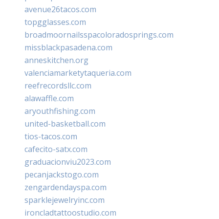
avenue26tacos.com
topgglasses.com
broadmoornailsspacoloradosprings.com
missblackpasadena.com
anneskitchen.org
valenciamarketytaqueria.com
reefrecordsllc.com
alawaffle.com
aryouthfishing.com
united-basketball.com
tios-tacos.com
cafecito-satx.com
graduacionviu2023.com
pecanjackstogo.com
zengardendayspa.com
sparklejewelryinc.com
ironcladtattoostudio.com