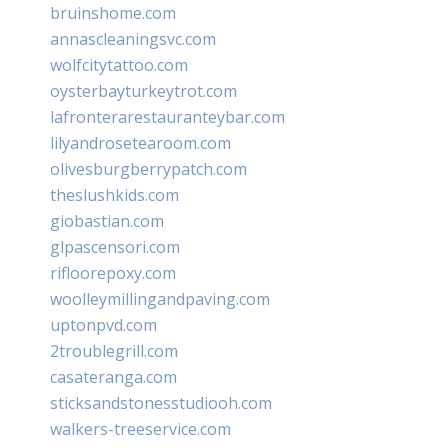
bruinshome.com
annascleaningsvc.com
wolfcitytattoo.com
oysterbayturkeytrot.com
lafronterarestauranteybar.com
lilyandrosetearoom.com
olivesburgberrypatch.com
theslushkids.com
giobastian.com
glpascensori.com
rifloorepoxy.com
woolleymillingandpaving.com
uptonpvd.com
2troublegrill.com
casateranga.com
sticksandstonesstudiooh.com
walkers-treeservice.com