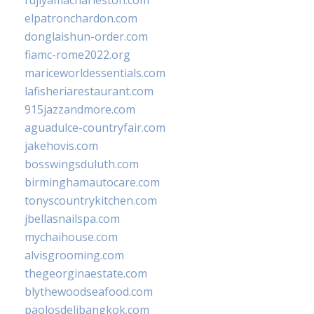
fujiyamacharleston.com
elpatronchardon.com
donglaishun-order.com
fiamc-rome2022.org
mariceworldessentials.com
lafisheriarestaurant.com
915jazzandmore.com
aguadulce-countryfair.com
jakehovis.com
bosswingsduluth.com
birminghamautocare.com
tonyscountrykitchen.com
jbellasnailspa.com
mychaihouse.com
alvisgrooming.com
thegeorginaestate.com
blythewoodseafood.com
paolosdelibangkok.com