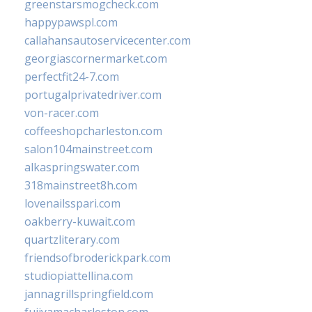
greenstarsmogcheck.com
happypawspl.com
callahansautoservicecenter.com
georgiascornermarket.com
perfectfit24-7.com
portugalprivatedriver.com
von-racer.com
coffeeshopcharleston.com
salon104mainstreet.com
alkaspringswater.com
318mainstreet8h.com
lovenailsspari.com
oakberry-kuwait.com
quartzliterary.com
friendsofbroderickpark.com
studiopiattellina.com
jannagrillspringfield.com