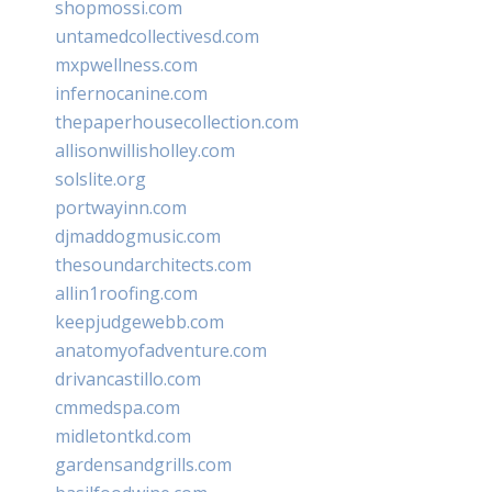
shopmossi.com
untamedcollectivesd.com
mxpwellness.com
infernocanine.com
thepaperhousecollection.com
allisonwillisholley.com
solslite.org
portwayinn.com
djmaddogmusic.com
thesoundarchitects.com
allin1roofing.com
keepjudgewebb.com
anatomyofadventure.com
drivancastillo.com
cmmedspa.com
midletontkd.com
gardensandgrills.com