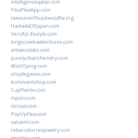
intelligenceqatar.com
PikaPikaApp.com
takecareofbusinessdfw.org
HamadaOfJapan.com
VersifyLifestyle.com
kingscreekadventures.com
antaeuslabs.com
purelycleanchemdry.com
WishOping.com
shoplegacee.com
bonvivantshop.com
CupPlante.com
mpzin.com
stcreal.com
PopUpFlea.com
valueml.com
rebeccatorresjewelry.com