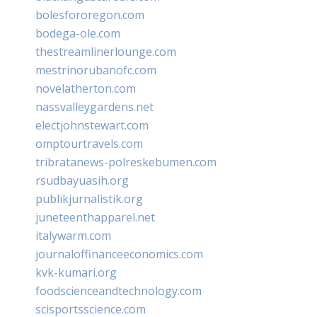
bolesfororegon.com
bodega-ole.com
thestreamlinerlounge.com
mestrinorubanofc.com
novelatherton.com
nassvalleygardens.net
electjohnstewart.com
omptourtravels.com
tribratanews-polreskebumen.com
rsudbayuasih.org
publikjurnalistik.org
juneteenthapparel.net
italywarm.com
journaloffinanceeconomics.com
kvk-kumari.org
foodscienceandtechnology.com
scisportsscience.com