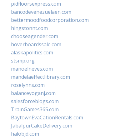
pidfloorsexpress.com
bancodevenezuelaen.com
bettermoodfoodcorporation.com
hingstonnt.com
chooseagender.com
hoverboardssale.com
alaskapolitics.com
stsmp.org
manoelneves.com
mandelaeffectlibrary.com
roselynns.com
balanceyoganj.com
salesforceblogs.com
TrainGames365.com
BaytownEvaCationRentals.com
JabalpurCakeDelivery.com
halobjd.com