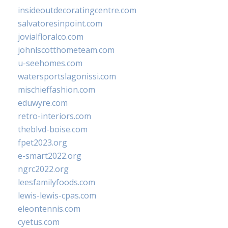
insideoutdecoratingcentre.com
salvatoresinpoint.com
jovialfloralco.com
johnlscotthometeam.com
u-seehomes.com
watersportslagonissi.com
mischieffashion.com
eduwyre.com
retro-interiors.com
theblvd-boise.com
fpet2023.org
e-smart2022.org
ngrc2022.org
leesfamilyfoods.com
lewis-lewis-cpas.com
eleontennis.com
cyetus.com