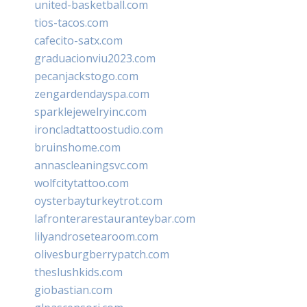
united-basketball.com
tios-tacos.com
cafecito-satx.com
graduacionviu2023.com
pecanjackstogo.com
zengardendayspa.com
sparklejewelryinc.com
ironcladtattoostudio.com
bruinshome.com
annascleaningsvc.com
wolfcitytattoo.com
oysterbayturkeytrot.com
lafronterarestauranteybar.com
lilyandrosetearoom.com
olivesburgberrypatch.com
theslushkids.com
giobastian.com