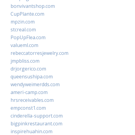
bonvivantshop.com
CupPlante.com
mpzin.com
stcreal.com
PopUpFlea.com
valueml.com
rebeccatorresjewelry.com
jmpbliss.com
drjorgerico.com
queensushipa.com
wendyweimerdds.com
ameri-camp.com
hrsreceivables.com
empconst1.com
cinderella-support.com
bigpinkrestaurant.com
inspirehuahin.com