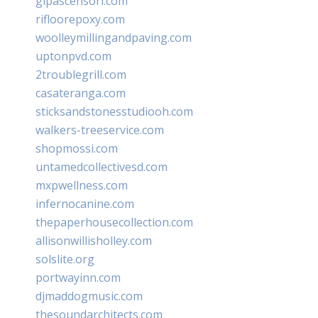
glpascensori.com
rifloorepoxy.com
woolleymillingandpaving.com
uptonpvd.com
2troublegrill.com
casateranga.com
sticksandstonesstudiooh.com
walkers-treeservice.com
shopmossi.com
untamedcollectivesd.com
mxpwellness.com
infernocanine.com
thepaperhousecollection.com
allisonwillisholley.com
solslite.org
portwayinn.com
djmaddogmusic.com
thesoundarchitects.com