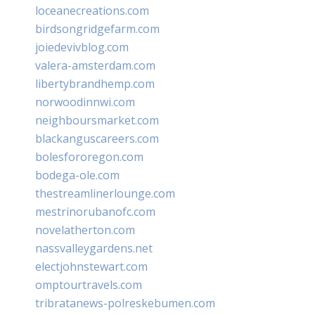
loceanecreations.com
birdsongridgefarm.com
joiedevivblog.com
valera-amsterdam.com
libertybrandhemp.com
norwoodinnwi.com
neighboursmarket.com
blackanguscareers.com
bolesfororegon.com
bodega-ole.com
thestreamlinerlounge.com
mestrinorubanofc.com
novelatherton.com
nassvalleygardens.net
electjohnstewart.com
omptourtravels.com
tribratanews-polreskebumen.com