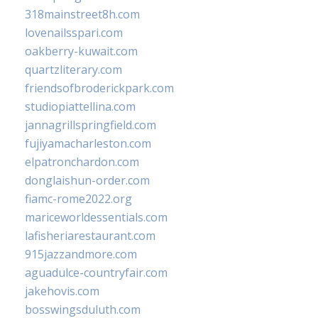
318mainstreet8h.com
lovenailsspari.com
oakberry-kuwait.com
quartzliterary.com
friendsofbroderickpark.com
studiopiattellina.com
jannagrillspringfield.com
fujiyamacharleston.com
elpatronchardon.com
donglaishun-order.com
fiamc-rome2022.org
mariceworldessentials.com
lafisheriarestaurant.com
915jazzandmore.com
aguadulce-countryfair.com
jakehovis.com
bosswingsduluth.com