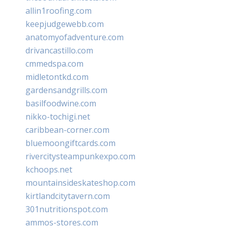
allin1roofing.com
keepjudgewebb.com
anatomyofadventure.com
drivancastillo.com
cmmedspa.com
midletontkd.com
gardensandgrills.com
basilfoodwine.com
nikko-tochigi.net
caribbean-corner.com
bluemoongiftcards.com
rivercitysteampunkexpo.com
kchoops.net
mountainsideskateshop.com
kirtlandcitytavern.com
301nutritionspot.com
ammos-stores.com