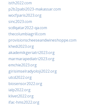
isth2022.com
p2b2pabi2023-makassar.com
wocfparis2023.org
sinc2023.com
scdlqatar2022-qa.com
thecolumbiagrill.com
provisionscheeseandwineshoppe.com
khedi2023.org
akademikgeriatri2023.org
marmarapediatri2023.org
emchie2023.org
girisimselradyoloji2022.org
utcd2022.org
biosensor2022.org
ialp2022.org
klivet2022.org
ifac-hms2022.org