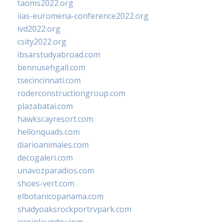
taoms2022.org
iias-euromena-conference2022.org
ivd2022.org
csity2022.org
ibsarstudyabroad.com
bennusehgall.com
tsecincinnati.com
roderconstructiongroup.com
plazabatai.com
hawkscayresort.com
hellonquads.com
diarioanimales.com
decogaleri.com
unavozparadios.com
shoes-vert.com
elbotanicopanama.com
shadyoaksrockportrvpark.com