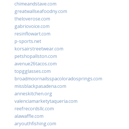
chimeandstave.com
greatwallseafoodny.com
theloverose.com
gabriovoice.com
resinflowart.com
p-sports.net
korsairstreetwear.com
petshopallston.com
avenue26tacos.com
topgglasses.com
broadmoornailsspacoloradosprings.com
missblackpasadena.com
anneskitchen.org
valenciamarketytaqueria.com
reefrecordsllc.com
alawaffle.com
aryouthfishing.com