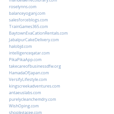
mandelaeffectlibrary.com
roselynns.com
balanceyoganj.com
salesforceblogs.com
TrainGames365.com
BaytownEvaCationRentals.com
JabalpurCakeDelivery.com
halobjd.com
intelligenceqatar.com
PikaPikaApp.com
takecareofbusinessdfw.org
HamadaOfJapan.com
VersifyLifestyle.com
kingscreekadventures.com
antaeuslabs.com
purelycleanchemdry.com
WishOping.com
shoplegacee.com