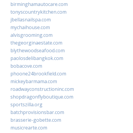
birminghamautocare.com
tonyscountrykitchen.com
jbellasnailspa.com
mychaihouse.com
alvisgrooming.com
thegeorginaestate.com
blythewoodseafood.com
paolosdelibangkok.com
bobacove.com
phoone24brookfield.com
mickeybarmama.com
roadwayconstructioninc.com
shopdragonflyboutique.com
sportszilla.org
batchprovisionsbar.com
brasserie-gobette.com
musicrearte.com