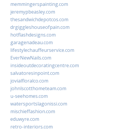
memmingerspainting.com
jeremypbeasley.com
thesandwichdepotcos.com
drgiggleshouseofpain.com
hotflashdesigns.com
garagenadeau.com
lifestylechauffeurservice.com
EverNewNails.com
insideoutdecoratingcentre.com
salvatoresinpoint.com
jovialfloralco.com
johnlscotthometeam.com
u-seehomes.com
watersportslagonissi.com
mischieffashion.com
eduwyre.com
retro-interiors.com