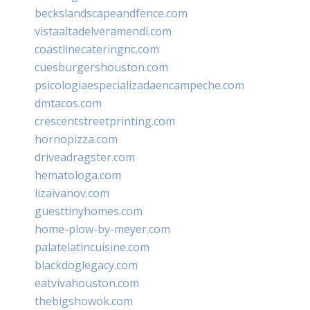
beckslandscapeandfence.com
vistaaltadelveramendi.com
coastlinecateringnc.com
cuesburgershouston.com
psicologiaespecializadaencampeche.com
dmtacos.com
crescentstreetprinting.com
hornopizza.com
driveadragster.com
hematologa.com
lizaivanov.com
guesttinyhomes.com
home-plow-by-meyer.com
palatelatincuisine.com
blackdoglegacy.com
eatvivahouston.com
thebigshowok.com