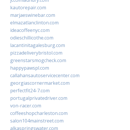
jccoinlaundry.com
kautorepair.com
marjaeswinebar.com
elmazatlanclinton.com
ideacoffeenyc.com
odieschillicothe.com
lacantinitagalesburg.com
pizzadeliverybristol.com
greenstarsmogcheck.com
happypawspl.com
callahansautoservicecenter.com
georgiascornermarket.com
perfectfit24-7.com
portugalprivatedriver.com
von-racer.com
coffeeshopcharleston.com
salon104mainstreet.com
alkaspringswater.com