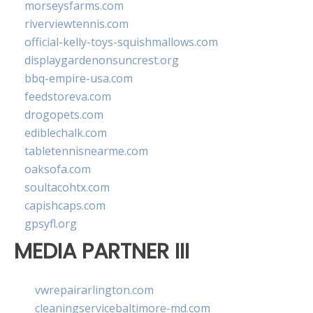
morseysfarms.com
riverviewtennis.com
official-kelly-toys-squishmallows.com
displaygardenonsuncrest.org
bbq-empire-usa.com
feedstoreva.com
drogopets.com
ediblechalk.com
tabletennisnearme.com
oaksofa.com
soultacohtx.com
capishcaps.com
gpsyfl.org
MEDIA PARTNER III
vwrepairarlington.com
cleaningservicebaltimore-md.com