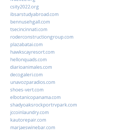
csity2022.org
ibsarstudyabroad.com
bennusehgall.com
tsecincinnati.com
roderconstructiongroup.com
plazabatai.com
hawkscayresort.com
hellonquads.com
diarioanimales.com
decogaleri.com
unavozparadios.com
shoes-vert.com
elbotanicopanama.com
shadyoaksrockportrvpark.com
jccoinlaundry.com
kautorepair.com
marjaeswinebar.com