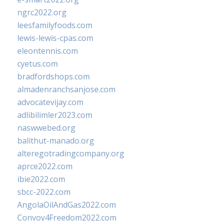
ngrc2022.org
leesfamilyfoods.com
lewis-lewis-cpas.com
eleontennis.com
cyetus.com
bradfordshops.com
almadenranchsanjose.com
advocatevijay.com
adlibilimler2023.com
naswwebed.org
balithut-manado.org
alteregotradingcompany.org
aprce2022.com
ibie2022.com
sbcc-2022.com
AngolaOilAndGas2022.com
Convoy4Freedom2022.com