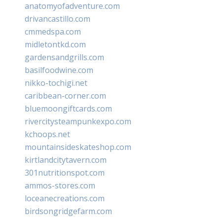
anatomyofadventure.com
drivancastillo.com
cmmedspa.com
midletontkd.com
gardensandgrills.com
basilfoodwine.com
nikko-tochigi.net
caribbean-corner.com
bluemoongiftcards.com
rivercitysteampunkexpo.com
kchoops.net
mountainsideskateshop.com
kirtlandcitytavern.com
301nutritionspot.com
ammos-stores.com
loceanecreations.com
birdsongridgefarm.com