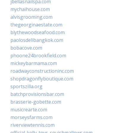
jbellasnailspa.com
mychaihouse.com
alvisgrooming.com
thegeorginaestate.com
blythewoodseafood.com
paolosdelibangkok.com
bobacove.com
phoone24brookfield.com
mickeybarmama.com
roadwayconstructioninc.com
shopdragonflyboutique.com
sportszilla.org
batchprovisionsbar.com
brasserie-gobette.com
musicrearte.com
morseysfarms.com
riverviewtennis.com
official-kelly-toys-squishmallows.com