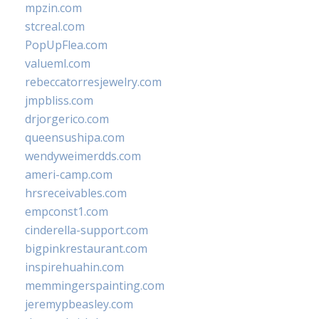
mpzin.com
stcreal.com
PopUpFlea.com
valueml.com
rebeccatorresjewelry.com
jmpbliss.com
drjorgerico.com
queensushipa.com
wendyweimerdds.com
ameri-camp.com
hrsreceivables.com
empconst1.com
cinderella-support.com
bigpinkrestaurant.com
inspirehuahin.com
memmingerspainting.com
jeremypbeasley.com