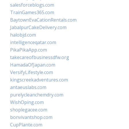
salesforceblogs.com
TrainGames365.com
BaytownEvaCationRentals.com
JabalpurCakeDelivery.com
halobjd.com
intelligenceqatar.com
PikaPikaApp.com
takecareofbusinessdfw.org
HamadaOfJapan.com
VersifyLifestyle.com
kingscreekadventures.com
antaeuslabs.com
purelycleanchemdry.com
WishOping.com
shoplegacee.com
bonvivantshop.com
CupPlante.com