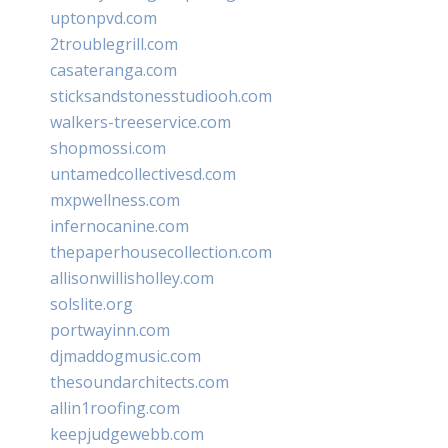
uptonpvd.com
2troublegrill.com
casateranga.com
sticksandstonesstudiooh.com
walkers-treeservice.com
shopmossi.com
untamedcollectivesd.com
mxpwellness.com
infernocanine.com
thepaperhousecollection.com
allisonwillisholley.com
solslite.org
portwayinn.com
djmaddogmusic.com
thesoundarchitects.com
allin1roofing.com
keepjudgewebb.com