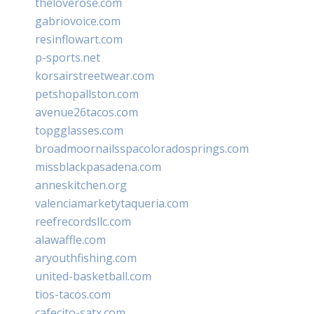
theloverose.com
gabriovoice.com
resinflowart.com
p-sports.net
korsairstreetwear.com
petshopallston.com
avenue26tacos.com
topgglasses.com
broadmoornailsspacoloradosprings.com
missblackpasadena.com
anneskitchen.org
valenciamarketytaqueria.com
reefrecordsllc.com
alawaffle.com
aryouthfishing.com
united-basketball.com
tios-tacos.com
cafecito-satx.com