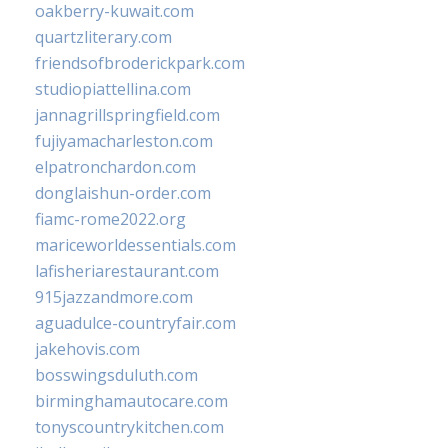
oakberry-kuwait.com
quartzliterary.com
friendsofbroderickpark.com
studiopiattellina.com
jannagrillspringfield.com
fujiyamacharleston.com
elpatronchardon.com
donglaishun-order.com
fiamc-rome2022.org
mariceworldessentials.com
lafisheriarestaurant.com
915jazzandmore.com
aguadulce-countryfair.com
jakehovis.com
bosswingsduluth.com
birminghamautocare.com
tonyscountrykitchen.com