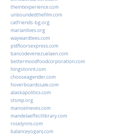
theintexperience.com
unboundedthefilm.com
catfriends-bg.org
marianlives.org
waywardtees.com
pidfloorsexpress.com
bancodevenezuelaen.com
bettermoodfoodcorporation.com
hingstonnt.com
chooseagender.com
hoverboardssale.com
alaskapolitics.com
stsmp.org
manoelneves.com
mandelaeffectlibrary.com
roselynns.com
balanceyoganj.com