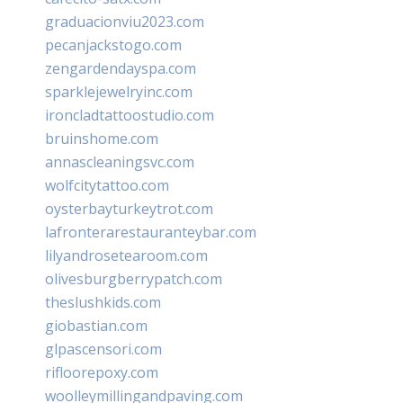
graduacionviu2023.com
pecanjackstogo.com
zengardendayspa.com
sparklejewelryinc.com
ironcladtattoostudio.com
bruinshome.com
annascleaningsvc.com
wolfcitytattoo.com
oysterbayturkeytrot.com
lafronterarestauranteybar.com
lilyandrosetearoom.com
olivesburgberrypatch.com
theslushkids.com
giobastian.com
glpascensori.com
rifloorepoxy.com
woolleymillingandpaving.com