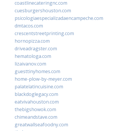
coastlinecateringnc.com
cuesburgershouston.com
psicologiaespecializadaencampeche.com
dmtacos.com
crescentstreetprinting.com
hornopizza.com
driveadragster.com
hematologa.com
lizaivanov.com
guesttinyhomes.com
home-plow-by-meyer.com
palatelatincuisine.com
blackdoglegacy.com
eatvivahouston.com
thebigshowok.com
chimeandstave.com
greatwallseafoodny.com