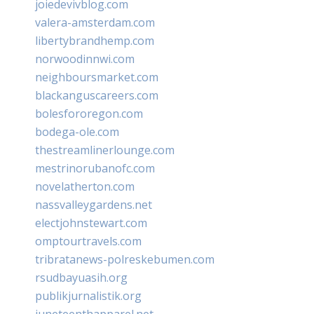
joiedevivblog.com
valera-amsterdam.com
libertybrandhemp.com
norwoodinnwi.com
neighboursmarket.com
blackanguscareers.com
bolesfororegon.com
bodega-ole.com
thestreamlinerlounge.com
mestrinorubanofc.com
novelatherton.com
nassvalleygardens.net
electjohnstewart.com
omptourtravels.com
tribratanews-polreskebumen.com
rsudbayuasih.org
publikjurnalistik.org
juneteenthapparel.net