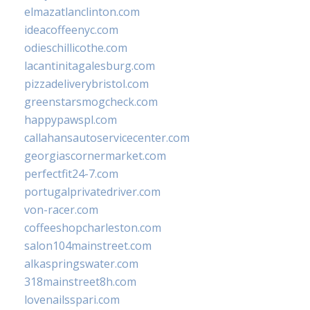
elmazatlanclinton.com
ideacoffeenyc.com
odieschillicothe.com
lacantinitagalesburg.com
pizzadeliverybristol.com
greenstarsmogcheck.com
happypawspl.com
callahansautoservicecenter.com
georgiascornermarket.com
perfectfit24-7.com
portugalprivatedriver.com
von-racer.com
coffeeshopcharleston.com
salon104mainstreet.com
alkaspringswater.com
318mainstreet8h.com
lovenailsspari.com