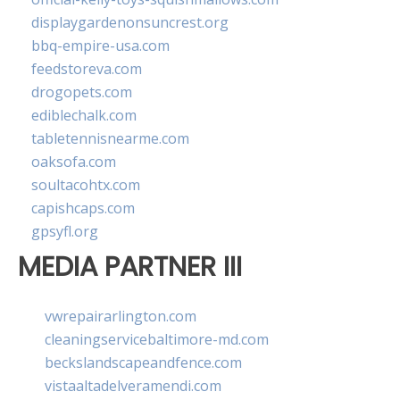
displaygardenonsuncrest.org
bbq-empire-usa.com
feedstoreva.com
drogopets.com
ediblechalk.com
tabletennisnearme.com
oaksofa.com
soultacohtx.com
capishcaps.com
gpsyfl.org
MEDIA PARTNER III
vwrepairarlington.com
cleaningservicebaltimore-md.com
beckslandscapeandfence.com
vistaaltadelveramendi.com