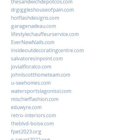
thesandwichdepotcos.com
drgiggleshouseofpain.com
hotflashdesigns.com
garagenadeau.com
lifestylechauffeurservice.com
EverNewNails.com
insideoutdecoratingcentre.com
salvatoresinpoint.com
jovialfloralco.com
johnlscotthometeam.com
u-seehomes.com
watersportslagonissi.com
mischieffashion.com
eduwyre.com
retro-interiors.com
theblvd-boise.com
fpet2023.org
e-smart2022.org