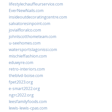
lifestylechauffeurservice.com
EverNewNails.com
insideoutdecoratingcentre.com
salvatoresinpoint.com
jovialfloralco.com
johnlscotthometeam.com
u-seehomes.com
watersportslagonissi.com
mischieffashion.com
eduwyre.com
retro-interiors.com
theblvd-boise.com
fpet2023.org
e-smart2022.org
ngrc2022.org
leesfamilyfoods.com
lewis-lewis-cpas.com