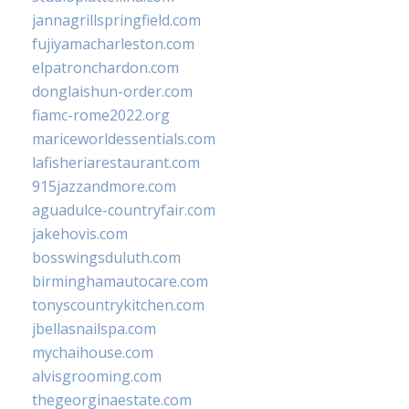
jannagrillspringfield.com
fujiyamacharleston.com
elpatronchardon.com
donglaishun-order.com
fiamc-rome2022.org
mariceworldessentials.com
lafisheriarestaurant.com
915jazzandmore.com
aguadulce-countryfair.com
jakehovis.com
bosswingsduluth.com
birminghamautocare.com
tonyscountrykitchen.com
jbellasnailspa.com
mychaihouse.com
alvisgrooming.com
thegeorginaestate.com