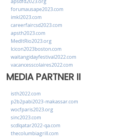
apsdfd2023.org
forumausape2023.com
imkl2023.com
careerfaircsd2023.com
apsth2023.com
MedItRio2023.org
lcicon2023boston.com
waitangidayfestival2022.com
vacancesscolaires2022.com
MEDIA PARTNER II
isth2022.com
p2b2pabi2023-makassar.com
wocfparis2023.org
sinc2023.com
scdlqatar2022-qa.com
thecolumbiagrill.com