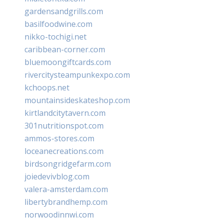
gardensandgrills.com
basilfoodwine.com
nikko-tochigi.net
caribbean-corner.com
bluemoongiftcards.com
rivercitysteampunkexpo.com
kchoops.net
mountainsideskateshop.com
kirtlandcitytavern.com
301nutritionspot.com
ammos-stores.com
loceanecreations.com
birdsongridgefarm.com
joiedevivblog.com
valera-amsterdam.com
libertybrandhemp.com
norwoodinnwi.com