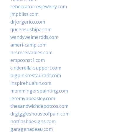
rebeccatorresjewelry.com
jmpbliss.com
drjorgerico.com
queensushipa.com
wendyweimerdds.com
ameri-camp.com
hrsreceivables.com
empconst1.com
cinderella-support.com
bigpinkrestaurant.com
inspirehuahin.com
memmingerspainting.com
jeremypbeasley.com
thesandwichdepotcos.com
drgiggleshouseofpain.com
hotflashdesigns.com
garagenadeau.com