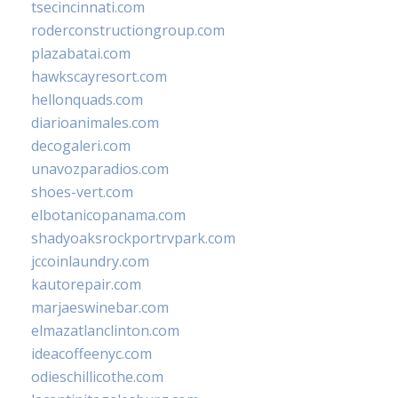
tsecincinnati.com
roderconstructiongroup.com
plazabatai.com
hawkscayresort.com
hellonquads.com
diarioanimales.com
decogaleri.com
unavozparadios.com
shoes-vert.com
elbotanicopanama.com
shadyoaksrockportrvpark.com
jccoinlaundry.com
kautorepair.com
marjaeswinebar.com
elmazatlanclinton.com
ideacoffeenyc.com
odieschillicothe.com