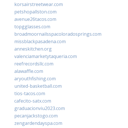
korsairstreetwear.com
petshopallston.com
avenue26tacos.com
topgglasses.com
broadmoornailsspacoloradosprings.com
missblackpasadena.com
anneskitchen.org
valenciamarketytaqueria.com
reefrecordsllc.com
alawaffle.com
aryouthfishing.com
united-basketball.com
tios-tacos.com
cafecito-satx.com
graduacionviu2023.com
pecanjackstogo.com
zengardendayspa.com