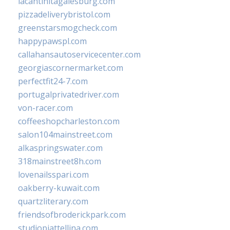
lacantinitagalesburg.com
pizzadeliverybristol.com
greenstarsmogcheck.com
happypawspl.com
callahansautoservicecenter.com
georgiascornermarket.com
perfectfit24-7.com
portugalprivatedriver.com
von-racer.com
coffeeshopcharleston.com
salon104mainstreet.com
alkaspringswater.com
318mainstreet8h.com
lovenailsspari.com
oakberry-kuwait.com
quartzliterary.com
friendsofbroderickpark.com
studiopiattellina.com