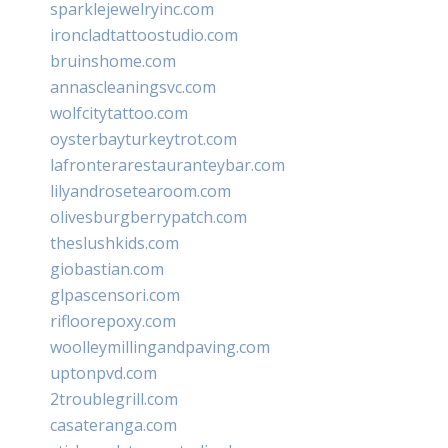
sparklejewelryinc.com
ironcladtattoostudio.com
bruinshome.com
annascleaningsvc.com
wolfcitytattoo.com
oysterbayturkeytrot.com
lafronterarestauranteybar.com
lilyandrosetearoom.com
olivesburgberrypatch.com
theslushkids.com
giobastian.com
glpascensori.com
rifloorepoxy.com
woolleymillingandpaving.com
uptonpvd.com
2troublegrill.com
casateranga.com