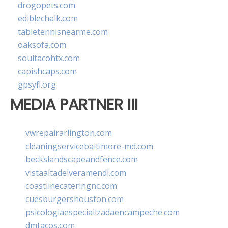
drogopets.com
ediblechalk.com
tabletennisnearme.com
oaksofa.com
soultacohtx.com
capishcaps.com
gpsyfl.org
MEDIA PARTNER III
vwrepairarlington.com
cleaningservicebaltimore-md.com
beckslandscapeandfence.com
vistaaltadelveramendi.com
coastlinecateringnc.com
cuesburgershouston.com
psicologiaespecializadaencampeche.com
dmtacos.com