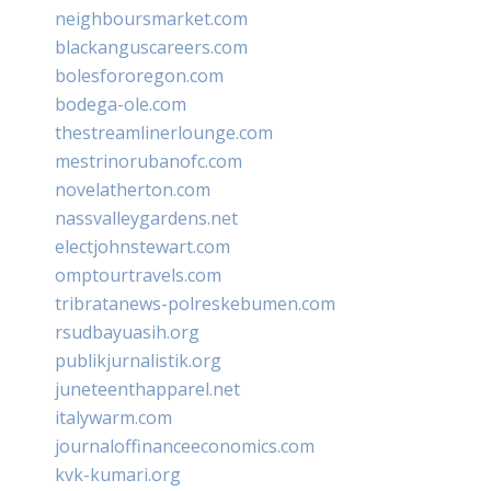
neighboursmarket.com
blackanguscareers.com
bolesfororegon.com
bodega-ole.com
thestreamlinerlounge.com
mestrinorubanofc.com
novelatherton.com
nassvalleygardens.net
electjohnstewart.com
omptourtravels.com
tribratanews-polreskebumen.com
rsudbayuasih.org
publikjurnalistik.org
juneteenthapparel.net
italywarm.com
journaloffinanceeconomics.com
kvk-kumari.org