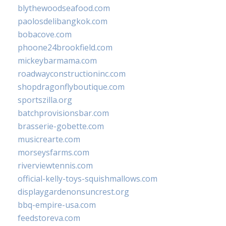
blythewoodseafood.com
paolosdelibangkok.com
bobacove.com
phoone24brookfield.com
mickeybarmama.com
roadwayconstructioninc.com
shopdragonflyboutique.com
sportszilla.org
batchprovisionsbar.com
brasserie-gobette.com
musicrearte.com
morseysfarms.com
riverviewtennis.com
official-kelly-toys-squishmallows.com
displaygardenonsuncrest.org
bbq-empire-usa.com
feedstoreva.com