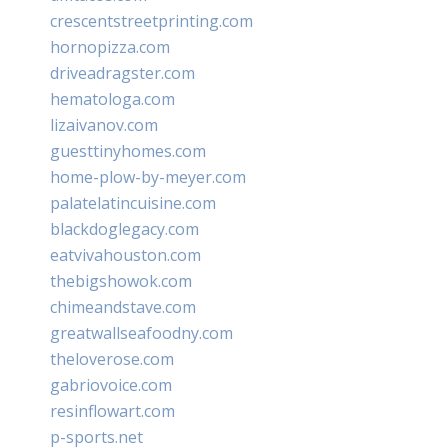
crescentstreetprinting.com
hornopizza.com
driveadragster.com
hematologa.com
lizaivanov.com
guesttinyhomes.com
home-plow-by-meyer.com
palatelatincuisine.com
blackdoglegacy.com
eatvivahouston.com
thebigshowok.com
chimeandstave.com
greatwallseafoodny.com
theloverose.com
gabriovoice.com
resinflowart.com
p-sports.net