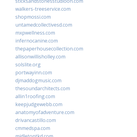
sticksandstonesstudiooh.com
walkers-treeservice.com
shopmossi.com
untamedcollectivesd.com
mxpwellness.com
infernocanine.com
thepaperhousecollection.com
allisonwillisholley.com
solslite.org
portwayinn.com
djmaddogmusic.com
thesoundarchitects.com
allin1roofing.com
keepjudgewebb.com
anatomyofadventure.com
drivancastillo.com
cmmedspa.com
midletontkd.com