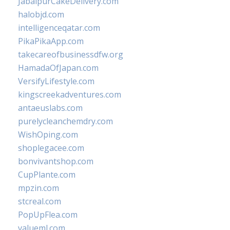
JabalpurCakeDelivery.com
halobjd.com
intelligenceqatar.com
PikaPikaApp.com
takecareofbusinessdfw.org
HamadaOfJapan.com
VersifyLifestyle.com
kingscreekadventures.com
antaeuslabs.com
purelycleanchemdry.com
WishOping.com
shoplegacee.com
bonvivantshop.com
CupPlante.com
mpzin.com
stcreal.com
PopUpFlea.com
valueml.com