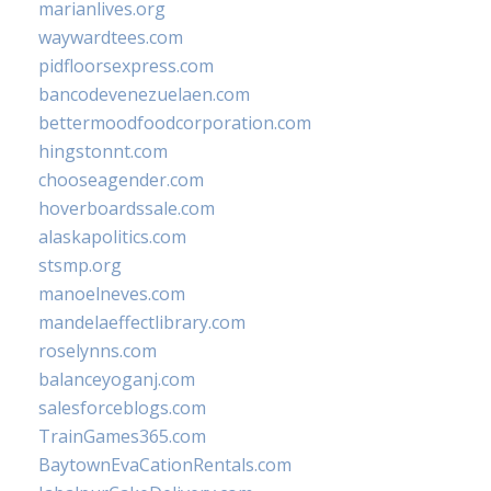
marianlives.org
waywardtees.com
pidfloorsexpress.com
bancodevenezuelaen.com
bettermoodfoodcorporation.com
hingstonnt.com
chooseagender.com
hoverboardssale.com
alaskapolitics.com
stsmp.org
manoelneves.com
mandelaeffectlibrary.com
roselynns.com
balanceyoganj.com
salesforceblogs.com
TrainGames365.com
BaytownEvaCationRentals.com