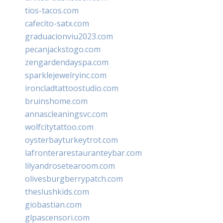
tios-tacos.com
cafecito-satx.com
graduacionviu2023.com
pecanjackstogo.com
zengardendayspa.com
sparklejewelryinc.com
ironcladtattoostudio.com
bruinshome.com
annascleaningsvc.com
wolfcitytattoo.com
oysterbayturkeytrot.com
lafronterarestauranteybar.com
lilyandrosetearoom.com
olivesburgberrypatch.com
theslushkids.com
giobastian.com
glpascensori.com