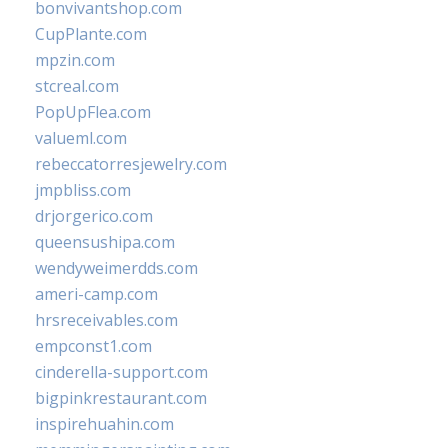
bonvivantshop.com
CupPlante.com
mpzin.com
stcreal.com
PopUpFlea.com
valueml.com
rebeccatorresjewelry.com
jmpbliss.com
drjorgerico.com
queensushipa.com
wendyweimerdds.com
ameri-camp.com
hrsreceivables.com
empconst1.com
cinderella-support.com
bigpinkrestaurant.com
inspirehuahin.com