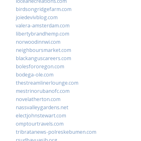
loceanecreations.com
birdsongridgefarm.com
joiedevivblog.com
valera-amsterdam.com
libertybrandhemp.com
norwoodinnwi.com
neighboursmarket.com
blackanguscareers.com
bolesfororegon.com
bodega-ole.com
thestreamlinerlounge.com
mestrinorubanofc.com
novelatherton.com
nassvalleygardens.net
electjohnstewart.com
omptourtravels.com
tribratanews-polreskebumen.com
rsudbayuasih.org