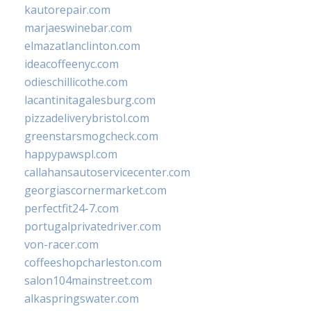
kautorepair.com
marjaeswinebar.com
elmazatlanclinton.com
ideacoffeenyc.com
odieschillicothe.com
lacantinitagalesburg.com
pizzadeliverybristol.com
greenstarsmogcheck.com
happypawspl.com
callahansautoservicecenter.com
georgiascornermarket.com
perfectfit24-7.com
portugalprivatedriver.com
von-racer.com
coffeeshopcharleston.com
salon104mainstreet.com
alkaspringswater.com