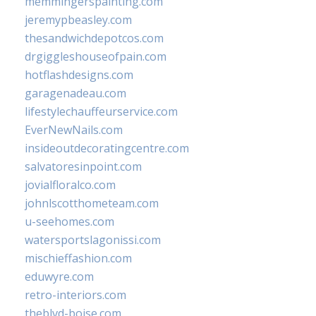
memmingerspainting.com
jeremypbeasley.com
thesandwichdepotcos.com
drgiggleshouseofpain.com
hotflashdesigns.com
garagenadeau.com
lifestylechauffeurservice.com
EverNewNails.com
insideoutdecoratingcentre.com
salvatoresinpoint.com
jovialfloralco.com
johnlscotthometeam.com
u-seehomes.com
watersportslagonissi.com
mischieffashion.com
eduwyre.com
retro-interiors.com
theblvd-boise.com