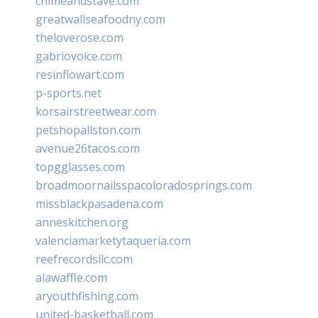
chimeandstave.com
greatwallseafoodny.com
theloverose.com
gabriovoice.com
resinflowart.com
p-sports.net
korsairstreetwear.com
petshopallston.com
avenue26tacos.com
topgglasses.com
broadmoornailsspacoloradosprings.com
missblackpasadena.com
anneskitchen.org
valenciamarketytaqueria.com
reefrecordsllc.com
alawaffle.com
aryouthfishing.com
united-basketball.com