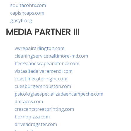
soultacohtx.com
capishcaps.com
gpsyfl.org
MEDIA PARTNER III
vwrepairarlington.com
cleaningservicebaltimore-md.com
beckslandscapeandfence.com
vistaaltadelveramendi.com
coastlinecateringnc.com
cuesburgershouston.com
psicologiaespecializadaencampeche.com
dmtacos.com
crescentstreetprinting.com
hornopizza.com
driveadragster.com