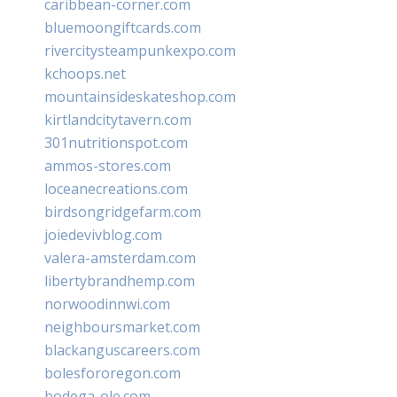
caribbean-corner.com
bluemoongiftcards.com
rivercitysteampunkexpo.com
kchoops.net
mountainsideskateshop.com
kirtlandcitytavern.com
301nutritionspot.com
ammos-stores.com
loceanecreations.com
birdsongridgefarm.com
joiedevivblog.com
valera-amsterdam.com
libertybrandhemp.com
norwoodinnwi.com
neighboursmarket.com
blackanguscareers.com
bolesfororegon.com
bodega-ole.com