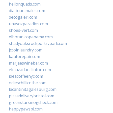
hellonquads.com
diarioanimales.com
decogaleri.com
unavozparadios.com
shoes-vert.com
elbotanicopanama.com
shadyoaksrockportrvpark.com
jccoinlaundry.com
kautorepair.com
marjaeswinebar.com
elmazatlanclinton.com
ideacoffeenyc.com
odieschillicothe.com
lacantinitagalesburg.com
pizzadeliverybristol.com
greenstarsmogcheck.com
happypawspl.com