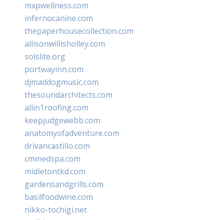
mxpwellness.com
infernocanine.com
thepaperhousecollection.com
allisonwillisholley.com
solslite.org
portwayinn.com
djmaddogmusic.com
thesoundarchitects.com
allin1roofing.com
keepjudgewebb.com
anatomyofadventure.com
drivancastillo.com
cmmedspa.com
midletontkd.com
gardensandgrills.com
basilfoodwine.com
nikko-tochigi.net