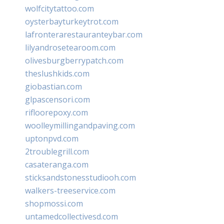
wolfcitytattoo.com
oysterbayturkeytrot.com
lafronterarestauranteybar.com
lilyandrosetearoom.com
olivesburgberrypatch.com
theslushkids.com
giobastian.com
glpascensori.com
rifloorepoxy.com
woolleymillingandpaving.com
uptonpvd.com
2troublegrill.com
casateranga.com
sticksandstonesstudiooh.com
walkers-treeservice.com
shopmossi.com
untamedcollectivesd.com