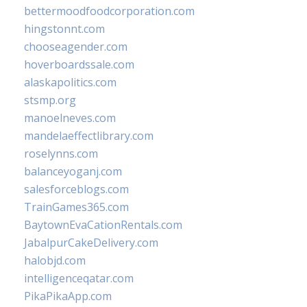
bettermoodfoodcorporation.com
hingstonnt.com
chooseagender.com
hoverboardssale.com
alaskapolitics.com
stsmp.org
manoelneves.com
mandelaeffectlibrary.com
roselynns.com
balanceyoganj.com
salesforceblogs.com
TrainGames365.com
BaytownEvaCationRentals.com
JabalpurCakeDelivery.com
halobjd.com
intelligenceqatar.com
PikaPikaApp.com