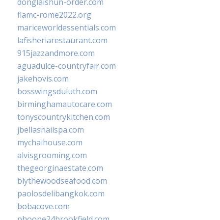
donglaishun-order.com
fiamc-rome2022.org
mariceworldessentials.com
lafisheriarestaurant.com
915jazzandmore.com
aguadulce-countryfair.com
jakehovis.com
bosswingsduluth.com
birminghamautocare.com
tonyscountrykitchen.com
jbellasnailspa.com
mychaihouse.com
alvisgrooming.com
thegeorginaestate.com
blythewoodseafood.com
paolosdelibangkok.com
bobacove.com
phoone24brookfield.com