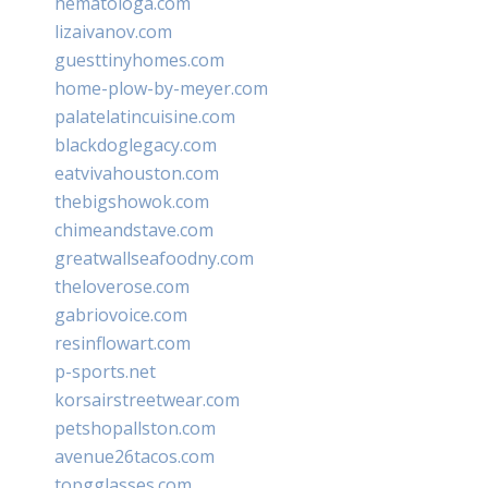
hematologa.com
lizaivanov.com
guesttinyhomes.com
home-plow-by-meyer.com
palatelatincuisine.com
blackdoglegacy.com
eatvivahouston.com
thebigshowok.com
chimeandstave.com
greatwallseafoodny.com
theloverose.com
gabriovoice.com
resinflowart.com
p-sports.net
korsairstreetwear.com
petshopallston.com
avenue26tacos.com
topgglasses.com