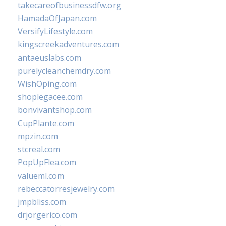
takecareofbusinessdfw.org
HamadaOfJapan.com
VersifyLifestyle.com
kingscreekadventures.com
antaeuslabs.com
purelycleanchemdry.com
WishOping.com
shoplegacee.com
bonvivantshop.com
CupPlante.com
mpzin.com
stcreal.com
PopUpFlea.com
valueml.com
rebeccatorresjewelry.com
jmpbliss.com
drjorgerico.com