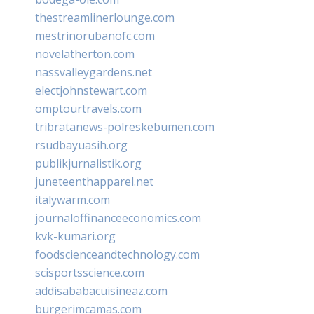
thestreamlinerlounge.com
mestrinorubanofc.com
novelatherton.com
nassvalleygardens.net
electjohnstewart.com
omptourtravels.com
tribratanews-polreskebumen.com
rsudbayuasih.org
publikjurnalistik.org
juneteenthapparel.net
italywarm.com
journaloffinanceeconomics.com
kvk-kumari.org
foodscienceandtechnology.com
scisportsscience.com
addisababacuisineaz.com
burgerimcamas.com