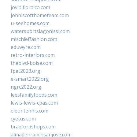
jovialfloralco.com
johnlscotthometeam.com
u-seehomes.com
watersportslagonissi.com
mischieffashion.com
eduwyre.com
retro-interiors.com
theblvd-boise.com
fpet2023.org
e-smart2022.org
ngrc2022.org
leesfamilyfoods.com
lewis-lewis-cpas.com
eleontennis.com
cyetus.com
bradfordshops.com
almadenranchsanjose.com