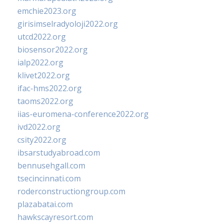
emchie2023.org
girisimselradyoloji2022.org
utcd2022.org
biosensor2022.org
ialp2022.org
klivet2022.org
ifac-hms2022.org
taoms2022.org
iias-euromena-conference2022.org
ivd2022.org
csity2022.org
ibsarstudyabroad.com
bennusehgall.com
tsecincinnati.com
roderconstructiongroup.com
plazabatai.com
hawkscayresort.com