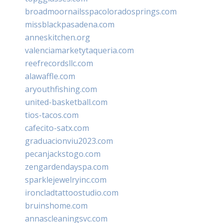
broadmoornailsspacoloradosprings.com
missblackpasadena.com
anneskitchen.org
valenciamarketytaqueria.com
reefrecordsllc.com
alawaffle.com
aryouthfishing.com
united-basketball.com
tios-tacos.com
cafecito-satx.com
graduacionviu2023.com
pecanjackstogo.com
zengardendayspa.com
sparklejewelryinc.com
ironcladtattoostudio.com
bruinshome.com
annascleaningsvc.com