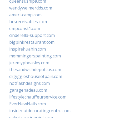
queensushipa.com
wendyweimerdds.com
ameri-camp.com
hrsreceivables.com
empconst1.com
cinderella-support.com
bigpinkrestaurant.com
inspirehuahin.com
memmingerspainting.com
jeremypbeasley.com
thesandwichdepotcos.com
drgiggleshouseofpain.com
hotflashdesigns.com
garagenadeau.com
lifestylechauffeurservice.com
EverNewNails.com
insideoutdecoratingcentre.com
salvatoresinpoint.com