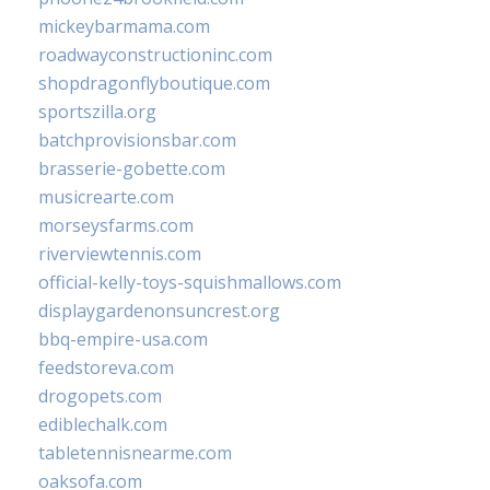
mickeybarmama.com
roadwayconstructioninc.com
shopdragonflyboutique.com
sportszilla.org
batchprovisionsbar.com
brasserie-gobette.com
musicrearte.com
morseysfarms.com
riverviewtennis.com
official-kelly-toys-squishmallows.com
displaygardenonsuncrest.org
bbq-empire-usa.com
feedstoreva.com
drogopets.com
ediblechalk.com
tabletennisnearme.com
oaksofa.com