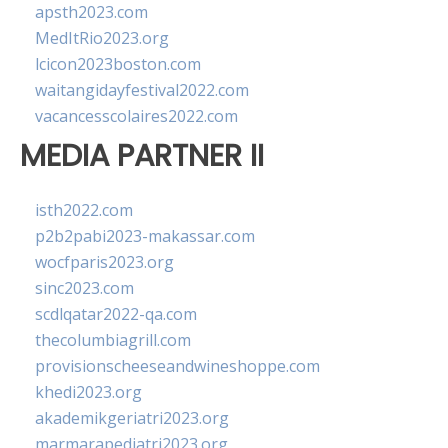
apsth2023.com
MedItRio2023.org
lcicon2023boston.com
waitangidayfestival2022.com
vacancesscolaires2022.com
MEDIA PARTNER II
isth2022.com
p2b2pabi2023-makassar.com
wocfparis2023.org
sinc2023.com
scdlqatar2022-qa.com
thecolumbiagrill.com
provisionscheeseandwineshoppe.com
khedi2023.org
akademikgeriatri2023.org
marmarapediatri2023.org