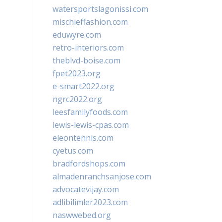
watersportslagonissi.com
mischieffashion.com
eduwyre.com
retro-interiors.com
theblvd-boise.com
fpet2023.org
e-smart2022.org
ngrc2022.org
leesfamilyfoods.com
lewis-lewis-cpas.com
eleontennis.com
cyetus.com
bradfordshops.com
almadenranchsanjose.com
advocatevijay.com
adlibilimler2023.com
naswwebed.org