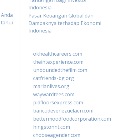
Tantangan bagi Investor
Indonesia
u Anda
Pasar Keuangan Global dan
tahui
Dampaknya terhadap Ekonomi
Indonesia
okhealthcareers.com
theintexperience.com
unboundedthefilm.com
catfriends-bg.org
marianlives.org
waywardtees.com
pidfloorsexpress.com
bancodevenezuelaen.com
bettermoodfoodcorporation.com
hingstonnt.com
chooseagender.com