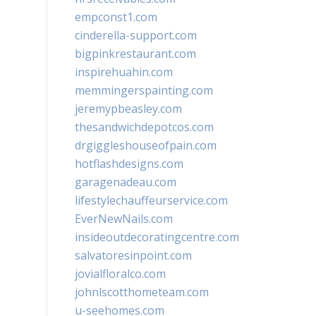
empconst1.com
cinderella-support.com
bigpinkrestaurant.com
inspirehuahin.com
memmingerspainting.com
jeremypbeasley.com
thesandwichdepotcos.com
drgiggleshouseofpain.com
hotflashdesigns.com
garagenadeau.com
lifestylechauffeurservice.com
EverNewNails.com
insideoutdecoratingcentre.com
salvatoresinpoint.com
jovialfloralco.com
johnlscotthometeam.com
u-seehomes.com