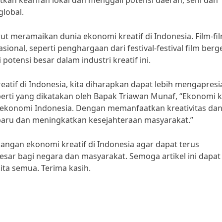
an kearifan lokal dan menggali potensi daerah, seni dan
global.
rut meramaikan dunia ekonomi kreatif di Indonesia. Film-fi
ional, seperti penghargaan dari festival-festival film berg
otensi besar dalam industri kreatif ini.
atif di Indonesia, kita diharapkan dapat lebih mengapresi
rti yang dikatakan oleh Bapak Triawan Munaf, “Ekonomi k
 ekonomi Indonesia. Dengan memanfaatkan kreativitas da
a baru dan meningkatkan kesejahteraan masyarakat.”
gan ekonomi kreatif di Indonesia agar dapat terus
r bagi negara dan masyarakat. Semoga artikel ini dapat
ta semua. Terima kasih.