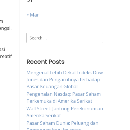
31
« Mar
lm
engsi.
Search
for:
asi
reatif
Recent Posts
n
Mengenal Lebih Dekat Indeks Dow
Jones dan Pengaruhnya terhadap
Pasar Keuangan Global
Pengenalan Nasdaq: Pasar Saham
Terkemuka di Amerika Serikat
Wall Street: Jantung Perekonomian
Amerika Serikat
Pasar Saham Dunia: Peluang dan