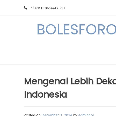
Skip
Call Us: +2782 444 YEAH
to
content
BOLESFORO
Mengenal Lebih Dekat
Indonesia
Posted on
December 3, 2024
by
adminbol