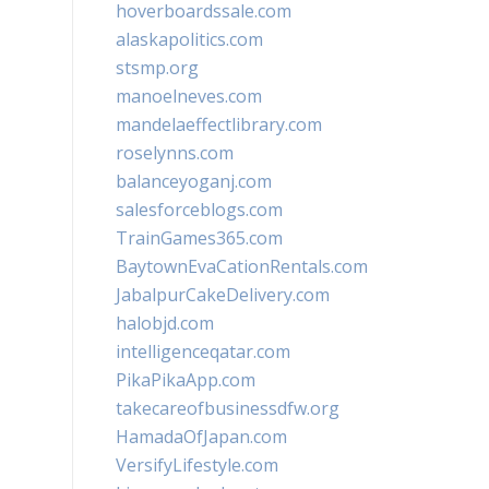
hoverboardssale.com
alaskapolitics.com
stsmp.org
manoelneves.com
mandelaeffectlibrary.com
roselynns.com
balanceyoganj.com
salesforceblogs.com
TrainGames365.com
BaytownEvaCationRentals.com
JabalpurCakeDelivery.com
halobjd.com
intelligenceqatar.com
PikaPikaApp.com
takecareofbusinessdfw.org
HamadaOfJapan.com
VersifyLifestyle.com