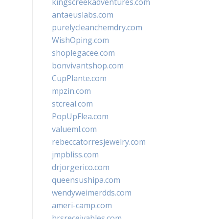
kingscreekadventures.com
antaeuslabs.com
purelycleanchemdry.com
WishOping.com
shoplegacee.com
bonvivantshop.com
CupPlante.com
mpzin.com
stcreal.com
PopUpFlea.com
valueml.com
rebeccatorresjewelry.com
jmpbliss.com
drjorgerico.com
queensushipa.com
wendyweimerdds.com
ameri-camp.com
hrsreceivables.com