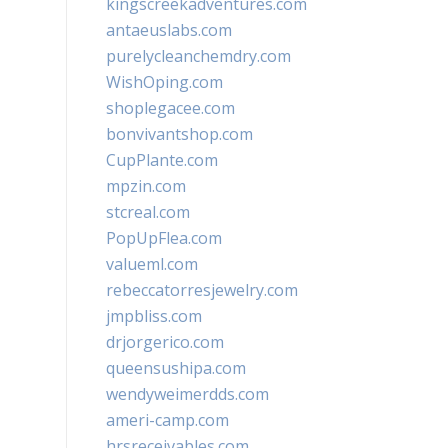
kingscreekadventures.com
antaeuslabs.com
purelycleanchemdry.com
WishOping.com
shoplegacee.com
bonvivantshop.com
CupPlante.com
mpzin.com
stcreal.com
PopUpFlea.com
valueml.com
rebeccatorresjewelry.com
jmpbliss.com
drjorgerico.com
queensushipa.com
wendyweimerdds.com
ameri-camp.com
hrsreceivables.com