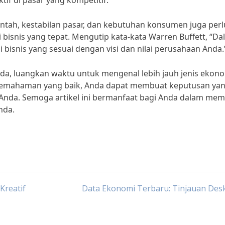
if di pasar yang kompetitif.
erintah, kestabilan pasar, dan kebutuhan konsumen juga perl
bisnis yang tepat. Mengutip kata-kata Warren Buffett, “D
 bisnis yang sesuai dengan visi dan nilai perusahaan Anda.
a, luangkan waktu untuk mengenal lebih jauh jenis ekon
 pemahaman yang baik, Anda dapat membuat keputusan ya
 Anda. Semoga artikel ini bermanfaat bagi Anda dalam memi
nda.
Kreatif
Data Ekonomi Terbaru: Tinjauan Desk