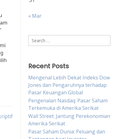
31
u
« Mar
alam
”
Search
omi
for:
ng
lih
Recent Posts
Mengenal Lebih Dekat Indeks Dow
Jones dan Pengaruhnya terhadap
Pasar Keuangan Global
Pengenalan Nasdaq: Pasar Saham
Terkemuka di Amerika Serikat
Wall Street: Jantung Perekonomian
riptif
Amerika Serikat
Pasar Saham Dunia: Peluang dan