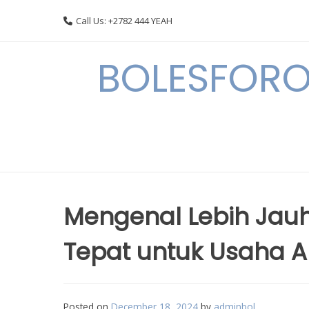
Skip
Call Us: +2782 444 YEAH
to
content
BOLESFORO
Mengenal Lebih Jauh
Tepat untuk Usaha 
Posted on
December 18, 2024
by
adminbol