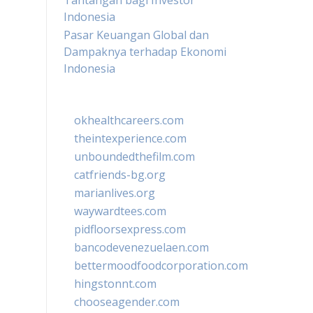
Tantangan bagi Investor
Indonesia
Pasar Keuangan Global dan
Dampaknya terhadap Ekonomi
Indonesia
okhealthcareers.com
theintexperience.com
unboundedthefilm.com
catfriends-bg.org
marianlives.org
waywardtees.com
pidfloorsexpress.com
bancodevenezuelaen.com
bettermoodfoodcorporation.com
hingstonnt.com
chooseagender.com