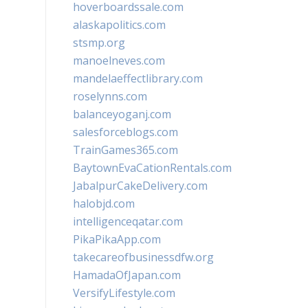
hoverboardssale.com
alaskapolitics.com
stsmp.org
manoelneves.com
mandelaeffectlibrary.com
roselynns.com
balanceyoganj.com
salesforceblogs.com
TrainGames365.com
BaytownEvaCationRentals.com
JabalpurCakeDelivery.com
halobjd.com
intelligenceqatar.com
PikaPikaApp.com
takecareofbusinessdfw.org
HamadaOfJapan.com
VersifyLifestyle.com