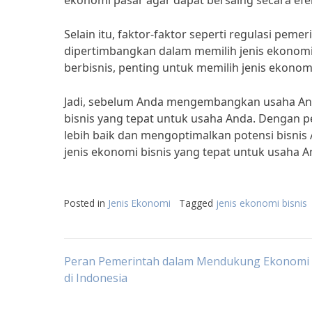
ekonomi pasar agar dapat bersaing secara efekt
Selain itu, faktor-faktor seperti regulasi pem
dipertimbangkan dalam memilih jenis ekonomi 
berbisnis, penting untuk memilih jenis ekonomi
Jadi, sebelum Anda mengembangkan usaha And
bisnis yang tepat untuk usaha Anda. Dengan
lebih baik dan mengoptimalkan potensi bisnis
jenis ekonomi bisnis yang tepat untuk usaha A
Posted in
Jenis Ekonomi
Tagged
jenis ekonomi bisnis
Post
Peran Pemerintah dalam Mendukung Ekonomi 
di Indonesia
navigation