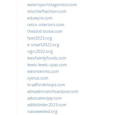
watersportslagonissi.com
mischieffashion.com
eduwyre.com
retro-interiors.com
theblvd-boise.com
fpet2023.org
e-smart2022.org
ngrc2022.org
leesfamilyfoods.com
lewis-lewis-cpas.com
eleontennis.com
cyetus.com
bradfordshops.com
almadenranchsanjose.com
advocatevijay.com
adlibilimler2023.com
naswwebed.org