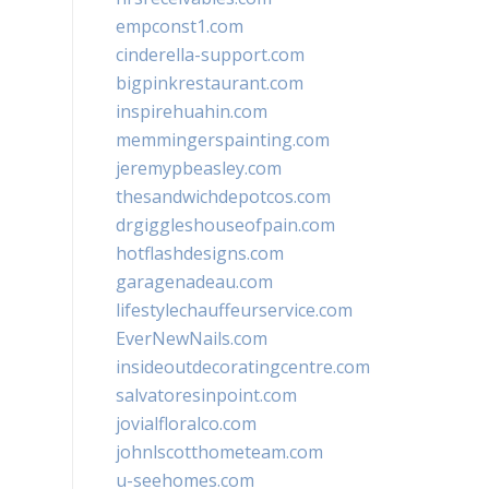
empconst1.com
cinderella-support.com
bigpinkrestaurant.com
inspirehuahin.com
memmingerspainting.com
jeremypbeasley.com
thesandwichdepotcos.com
drgiggleshouseofpain.com
hotflashdesigns.com
garagenadeau.com
lifestylechauffeurservice.com
EverNewNails.com
insideoutdecoratingcentre.com
salvatoresinpoint.com
jovialfloralco.com
johnlscotthometeam.com
u-seehomes.com