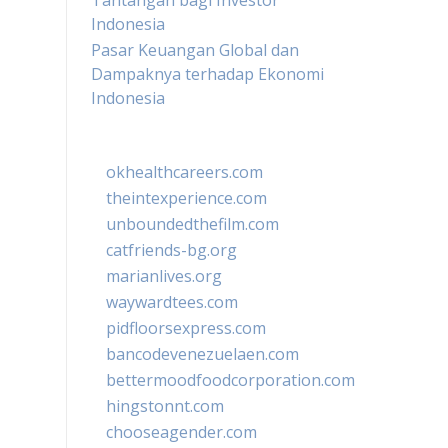
Tantangan bagi Investor
Indonesia
Pasar Keuangan Global dan
Dampaknya terhadap Ekonomi
Indonesia
okhealthcareers.com
theintexperience.com
unboundedthefilm.com
catfriends-bg.org
marianlives.org
waywardtees.com
pidfloorsexpress.com
bancodevenezuelaen.com
bettermoodfoodcorporation.com
hingstonnt.com
chooseagender.com