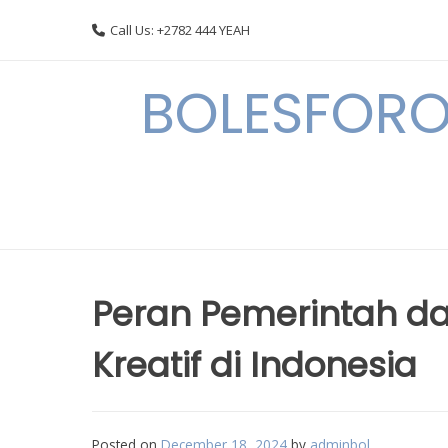
Skip
Call Us: +2782 444 YEAH
to
content
BOLESFORO
Peran Pemerintah d
Kreatif di Indonesia
Posted on
December 18, 2024
by
adminbol