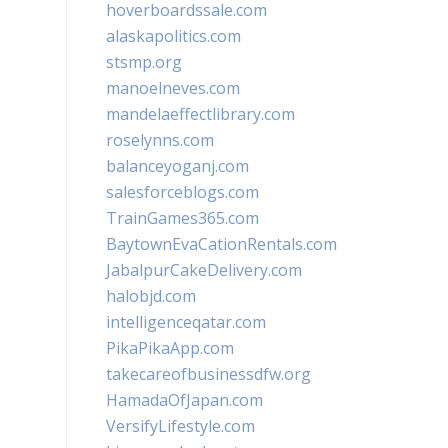
hoverboardssale.com
alaskapolitics.com
stsmp.org
manoelneves.com
mandelaeffectlibrary.com
roselynns.com
balanceyoganj.com
salesforceblogs.com
TrainGames365.com
BaytownEvaCationRentals.com
JabalpurCakeDelivery.com
halobjd.com
intelligenceqatar.com
PikaPikaApp.com
takecareofbusinessdfw.org
HamadaOfJapan.com
VersifyLifestyle.com