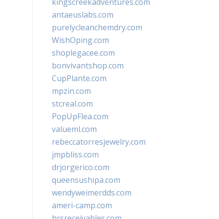
kingscreekadventures.com
antaeuslabs.com
purelycleanchemdry.com
WishOping.com
shoplegacee.com
bonvivantshop.com
CupPlante.com
mpzin.com
stcreal.com
PopUpFlea.com
valueml.com
rebeccatorresjewelry.com
jmpbliss.com
drjorgerico.com
queensushipa.com
wendyweimerdds.com
ameri-camp.com
hrsreceivables.com