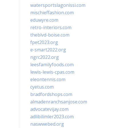
watersportslagonissi.com
mischieffashion.com
eduwyre.com
retro-interiors.com
theblvd-boise.com
fpet2023.org
e-smart2022.org
ngrc2022.org
leesfamilyfoods.com
lewis-lewis-cpas.com
eleontennis.com
cyetus.com
bradfordshops.com
almadenranchsanjose.com
advocatevijay.com
adlibilimler2023.com
naswwebed.org