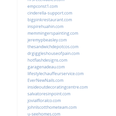
empconst1.com
cinderella-support.com
bigpinkrestaurant.com
inspirehuahin.com
memmingerspainting.com
jeremypbeasley.com
thesandwichdepotcos.com
drgiggleshouseofpain.com
hotflashdesigns.com
garagenadeau.com
lifestylechauffeurservice.com
EverNewNails.com
insideoutdecoratingcentre.com
salvatoresinpoint.com
jovialfloralco.com
johnlscotthometeam.com
u-seehomes.com