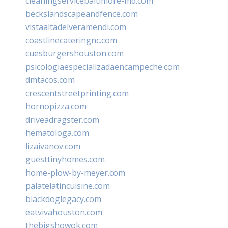
cleaningservicebaltimore-md.com
beckslandscapeandfence.com
vistaaltadelveramendi.com
coastlinecateringnc.com
cuesburgershouston.com
psicologiaespecializadaencampeche.com
dmtacos.com
crescentstreetprinting.com
hornopizza.com
driveadragster.com
hematologa.com
lizaivanov.com
guesttinyhomes.com
home-plow-by-meyer.com
palatelatincuisine.com
blackdoglegacy.com
eatvivahouston.com
thebigshowok.com