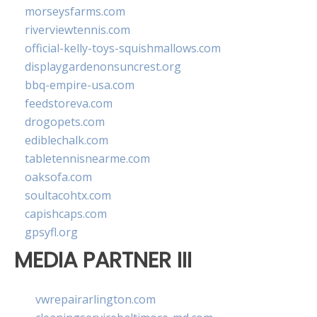
morseysfarms.com
riverviewtennis.com
official-kelly-toys-squishmallows.com
displaygardenonsuncrest.org
bbq-empire-usa.com
feedstoreva.com
drogopets.com
ediblechalk.com
tabletennisnearme.com
oaksofa.com
soultacohtx.com
capishcaps.com
gpsyfl.org
MEDIA PARTNER III
vwrepairarlington.com