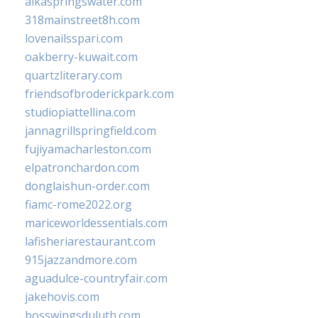
alkaspringswater.com
318mainstreet8h.com
lovenailsspari.com
oakberry-kuwait.com
quartzliterary.com
friendsofbroderickpark.com
studiopiattellina.com
jannagrillspringfield.com
fujiyamacharleston.com
elpatronchardon.com
donglaishun-order.com
fiamc-rome2022.org
mariceworldessentials.com
lafisheriarestaurant.com
915jazzandmore.com
aguadulce-countryfair.com
jakehovis.com
bosswingsduluth.com