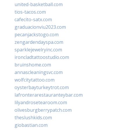
united-basketball.com
tios-tacos.com
cafecito-satx.com
graduacionviu2023.com
pecanjackstogo.com
zengardendayspa.com
sparklejewelryinc.com
ironcladtattoostudio.com
bruinshome.com
annascleaningsvc.com
wolfcitytattoo.com
oysterbayturkeytrot.com
lafronterarestauranteybar.com
lilyandrosetearoom.com
olivesburgberrypatch.com
theslushkids.com
giobastian.com