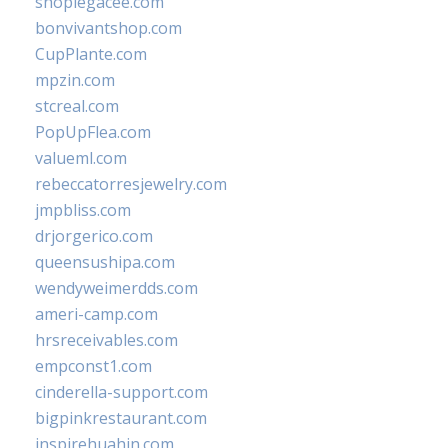
shoplegacee.com
bonvivantshop.com
CupPlante.com
mpzin.com
stcreal.com
PopUpFlea.com
valueml.com
rebeccatorresjewelry.com
jmpbliss.com
drjorgerico.com
queensushipa.com
wendyweimerdds.com
ameri-camp.com
hrsreceivables.com
empconst1.com
cinderella-support.com
bigpinkrestaurant.com
inspirehuahin.com