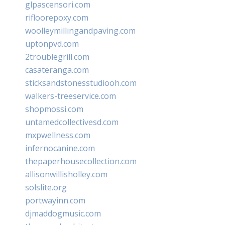
glpascensori.com
rifloorepoxy.com
woolleymillingandpaving.com
uptonpvd.com
2troublegrill.com
casateranga.com
sticksandstonesstudiooh.com
walkers-treeservice.com
shopmossi.com
untamedcollectivesd.com
mxpwellness.com
infernocanine.com
thepaperhousecollection.com
allisonwillisholley.com
solslite.org
portwayinn.com
djmaddogmusic.com