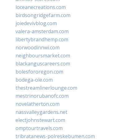
loceanecreations.com
birdsongridgefarm.com
joiedevivblog.com
valera-amsterdam.com
libertybrandhemp.com
norwoodinnwi.com
neighboursmarket.com
blackanguscareers.com
bolesfororegon.com
bodega-ole.com
thestreamlinerlounge.com
mestrinorubanofc.com
novelatherton.com
nassvalleygardens.net
electjohnstewart.com
omptourtravels.com
tribratanews-polreskebumen.com