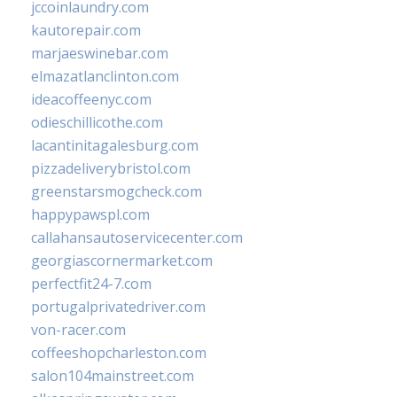
jccoinlaundry.com
kautorepair.com
marjaeswinebar.com
elmazatlanclinton.com
ideacoffeenyc.com
odieschillicothe.com
lacantinitagalesburg.com
pizzadeliverybristol.com
greenstarsmogcheck.com
happypawspl.com
callahansautoservicecenter.com
georgiascornermarket.com
perfectfit24-7.com
portugalprivatedriver.com
von-racer.com
coffeeshopcharleston.com
salon104mainstreet.com