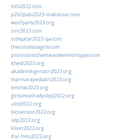
isth2022.com
p2b2pabi2023-makassar.com
wocfparis2023.org
sinc2023.com
scdlqatar2022-qa.com
thecolumbiagrill.com
provisionscheeseandwineshoppe.com
khedi2023.org
akademikgeriatri2023.org
marmarapediatri2023.org
emchie2023.org
girisimselradyoloji2022.org
utcd2022.org
biosensor2022.org
ialp2022.org
klivet2022.org
ifac-hms2022.org