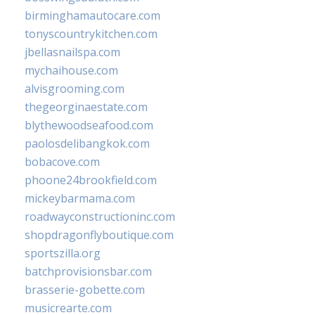
birminghamautocare.com
tonyscountrykitchen.com
jbellasnailspa.com
mychaihouse.com
alvisgrooming.com
thegeorginaestate.com
blythewoodseafood.com
paolosdelibangkok.com
bobacove.com
phoone24brookfield.com
mickeybarmama.com
roadwayconstructioninc.com
shopdragonflyboutique.com
sportszilla.org
batchprovisionsbar.com
brasserie-gobette.com
musicrearte.com