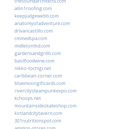
thesoundarchitects.com
allin1roofing.com
keepjudgewebb.com
anatomyofadventure.com
drivancastillo.com
cmmedspa.com
midletontkd.com
gardensandgrills.com
basilfoodwine.com
nikko-tochigi.net
caribbean-corner.com
bluemoongiftcards.com
rivercitysteampunkexpo.com
kchoops.net
mountainsideskateshop.com
kirtlandcitytavern.com
301nutritionspot.com
ammos-stores.com