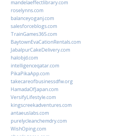
mandelaeffectlibrary.com
roselynns.com
balanceyoganj.com
salesforceblogs.com
TrainGames365.com
BaytownEvaCationRentals.com
JabalpurCakeDelivery.com
halobjd.com
intelligenceqatar.com
PikaPikaApp.com
takecareofbusinessdfw.org
HamadaOfJapan.com
VersifyLifestyle.com
kingscreekadventures.com
antaeuslabs.com
purelycleanchemdry.com
WishOping.com