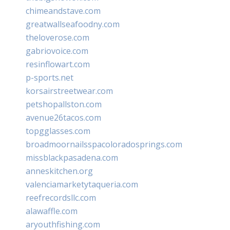
chimeandstave.com
greatwallseafoodny.com
theloverose.com
gabriovoice.com
resinflowart.com
p-sports.net
korsairstreetwear.com
petshopallston.com
avenue26tacos.com
topgglasses.com
broadmoornailsspacoloradosprings.com
missblackpasadena.com
anneskitchen.org
valenciamarketytaqueria.com
reefrecordsllc.com
alawaffle.com
aryouthfishing.com