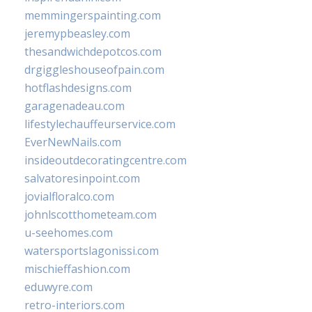
memmingerspainting.com
jeremypbeasley.com
thesandwichdepotcos.com
drgiggleshouseofpain.com
hotflashdesigns.com
garagenadeau.com
lifestylechauffeurservice.com
EverNewNails.com
insideoutdecoratingcentre.com
salvatoresinpoint.com
jovialfloralco.com
johnlscotthometeam.com
u-seehomes.com
watersportslagonissi.com
mischieffashion.com
eduwyre.com
retro-interiors.com