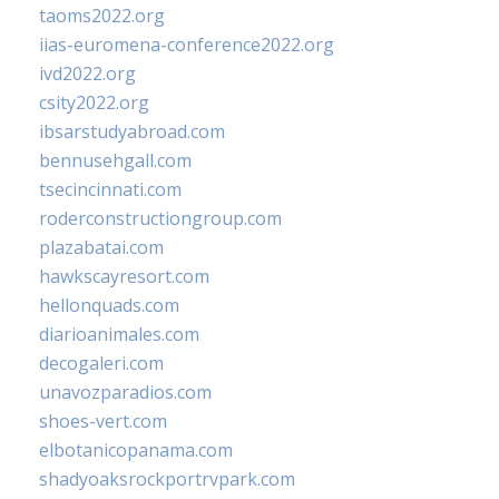
taoms2022.org
iias-euromena-conference2022.org
ivd2022.org
csity2022.org
ibsarstudyabroad.com
bennusehgall.com
tsecincinnati.com
roderconstructiongroup.com
plazabatai.com
hawkscayresort.com
hellonquads.com
diarioanimales.com
decogaleri.com
unavozparadios.com
shoes-vert.com
elbotanicopanama.com
shadyoaksrockportrvpark.com