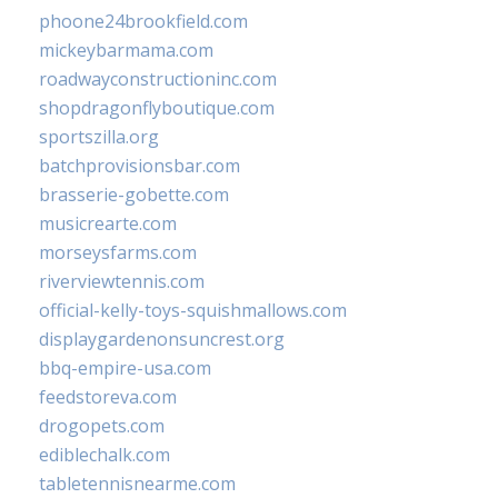
phoone24brookfield.com
mickeybarmama.com
roadwayconstructioninc.com
shopdragonflyboutique.com
sportszilla.org
batchprovisionsbar.com
brasserie-gobette.com
musicrearte.com
morseysfarms.com
riverviewtennis.com
official-kelly-toys-squishmallows.com
displaygardenonsuncrest.org
bbq-empire-usa.com
feedstoreva.com
drogopets.com
ediblechalk.com
tabletennisnearme.com