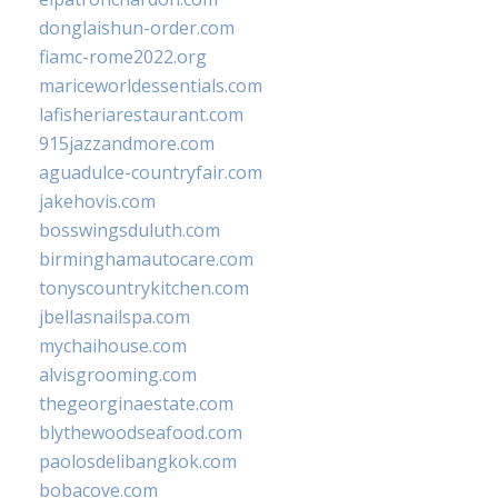
donglaishun-order.com
fiamc-rome2022.org
mariceworldessentials.com
lafisheriarestaurant.com
915jazzandmore.com
aguadulce-countryfair.com
jakehovis.com
bosswingsduluth.com
birminghamautocare.com
tonyscountrykitchen.com
jbellasnailspa.com
mychaihouse.com
alvisgrooming.com
thegeorginaestate.com
blythewoodseafood.com
paolosdelibangkok.com
bobacove.com