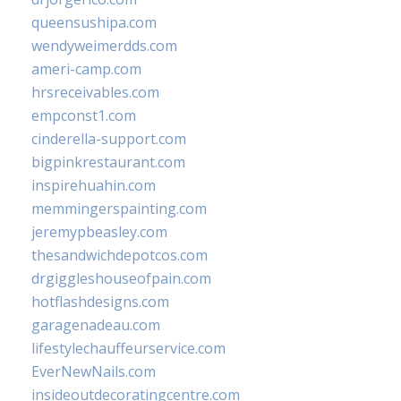
queensushipa.com
wendyweimerdds.com
ameri-camp.com
hrsreceivables.com
empconst1.com
cinderella-support.com
bigpinkrestaurant.com
inspirehuahin.com
memmingerspainting.com
jeremypbeasley.com
thesandwichdepotcos.com
drgiggleshouseofpain.com
hotflashdesigns.com
garagenadeau.com
lifestylechauffeurservice.com
EverNewNails.com
insideoutdecoratingcentre.com