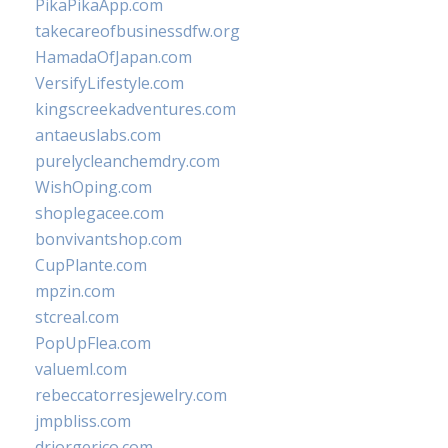
PikaPikaApp.com
takecareofbusinessdfw.org
HamadaOfJapan.com
VersifyLifestyle.com
kingscreekadventures.com
antaeuslabs.com
purelycleanchemdry.com
WishOping.com
shoplegacee.com
bonvivantshop.com
CupPlante.com
mpzin.com
stcreal.com
PopUpFlea.com
valueml.com
rebeccatorresjewelry.com
jmpbliss.com
drjorgerico.com