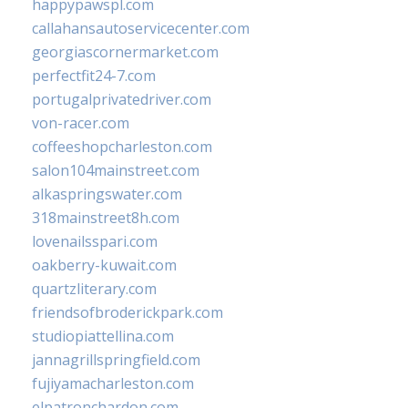
happypawspl.com
callahansautoservicecenter.com
georgiascornermarket.com
perfectfit24-7.com
portugalprivatedriver.com
von-racer.com
coffeeshopcharleston.com
salon104mainstreet.com
alkaspringswater.com
318mainstreet8h.com
lovenailsspari.com
oakberry-kuwait.com
quartzliterary.com
friendsofbroderickpark.com
studiopiattellina.com
jannagrillspringfield.com
fujiyamacharleston.com
elpatronchardon.com