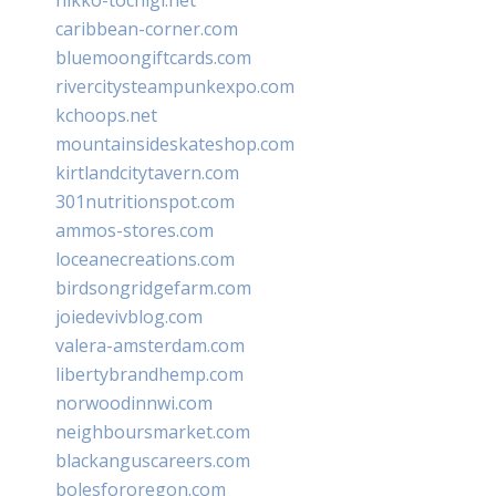
caribbean-corner.com
bluemoongiftcards.com
rivercitysteampunkexpo.com
kchoops.net
mountainsideskateshop.com
kirtlandcitytavern.com
301nutritionspot.com
ammos-stores.com
loceanecreations.com
birdsongridgefarm.com
joiedevivblog.com
valera-amsterdam.com
libertybrandhemp.com
norwoodinnwi.com
neighboursmarket.com
blackanguscareers.com
bolesfororegon.com