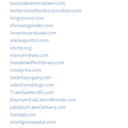
bancodevenezuelaen.com
bettermoodfoodcorporation.com
hingstonnt.com
chooseagender.com
hoverboardssale.com
alaskapolitics.com
stsmp.org
manoelneves.com
mandelaeffectlibrary.com
roselynns.com
balanceyoganj.com
salesforceblogs.com
TrainGames365.com
BaytownEvaCationRentals.com
JabalpurCakeDelivery.com
halobjd.com
intelligenceqatar.com