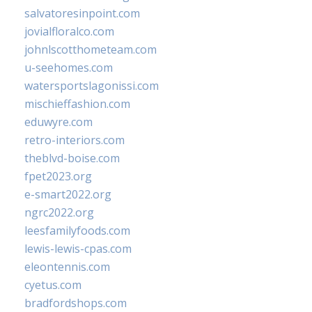
salvatoresinpoint.com
jovialfloralco.com
johnlscotthometeam.com
u-seehomes.com
watersportslagonissi.com
mischieffashion.com
eduwyre.com
retro-interiors.com
theblvd-boise.com
fpet2023.org
e-smart2022.org
ngrc2022.org
leesfamilyfoods.com
lewis-lewis-cpas.com
eleontennis.com
cyetus.com
bradfordshops.com