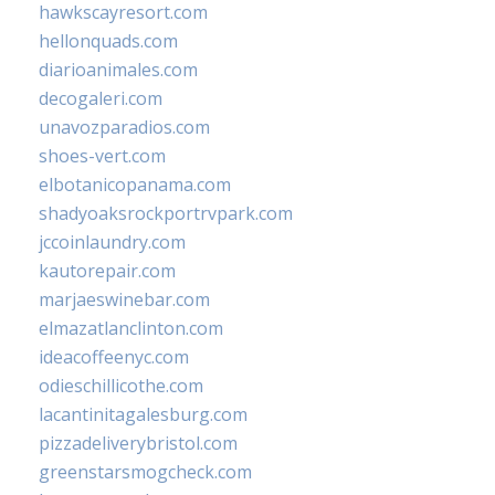
hawkscayresort.com
hellonquads.com
diarioanimales.com
decogaleri.com
unavozparadios.com
shoes-vert.com
elbotanicopanama.com
shadyoaksrockportrvpark.com
jccoinlaundry.com
kautorepair.com
marjaeswinebar.com
elmazatlanclinton.com
ideacoffeenyc.com
odieschillicothe.com
lacantinitagalesburg.com
pizzadeliverybristol.com
greenstarsmogcheck.com