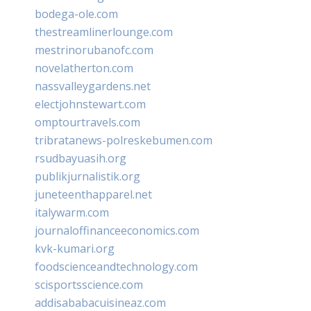
bodega-ole.com
thestreamlinerlounge.com
mestrinorubanofc.com
novelatherton.com
nassvalleygardens.net
electjohnstewart.com
omptourtravels.com
tribratanews-polreskebumen.com
rsudbayuasih.org
publikjurnalistik.org
juneteenthapparel.net
italywarm.com
journaloffinanceeconomics.com
kvk-kumari.org
foodscienceandtechnology.com
scisportsscience.com
addisababacuisineaz.com