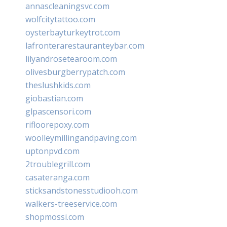
annascleaningsvc.com
wolfcitytattoo.com
oysterbayturkeytrot.com
lafronterarestauranteybar.com
lilyandrosetearoom.com
olivesburgberrypatch.com
theslushkids.com
giobastian.com
glpascensori.com
rifloorepoxy.com
woolleymillingandpaving.com
uptonpvd.com
2troublegrill.com
casateranga.com
sticksandstonesstudiooh.com
walkers-treeservice.com
shopmossi.com