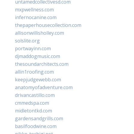
untamedcollectivesd.com
mxpwellness.com
infernocanine.com
thepaperhousecollection.com
allisonwillisholley.com
solslite.org
portwayinn.com
djmaddogmusic.com
thesoundarchitects.com
allin1roofing.com
keepjudgewebb.com
anatomyofadventure.com
drivancastillo.com
cmmedspa.com
midletontkd.com
gardensandgrills.com
basilfoodwine.com
nikko-tochigi.net