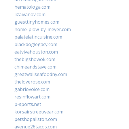
hematologa.com
lizaivanov.com
guesttinyhomes.com
home-plow-by-meyer.com
palatelatincuisine.com
blackdoglegacy.com
eatvivahouston.com
thebigshowok.com
chimeandstave.com
greatwallseafoodny.com
theloverose.com
gabriovoice.com
resinflowart.com
p-sports.net
korsairstreetwear.com
petshopallston.com
avenue26tacos.com