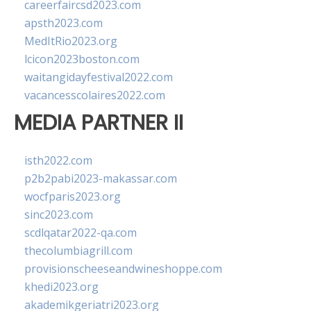
careerfaircsd2023.com
apsth2023.com
MedItRio2023.org
lcicon2023boston.com
waitangidayfestival2022.com
vacancesscolaires2022.com
MEDIA PARTNER II
isth2022.com
p2b2pabi2023-makassar.com
wocfparis2023.org
sinc2023.com
scdlqatar2022-qa.com
thecolumbiagrill.com
provisionscheeseandwineshoppe.com
khedi2023.org
akademikgeriatri2023.org