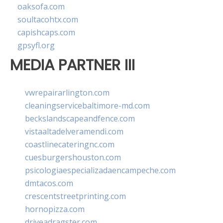
oaksofa.com
soultacohtx.com
capishcaps.com
gpsyfl.org
MEDIA PARTNER III
vwrepairarlington.com
cleaningservicebaltimore-md.com
beckslandscapeandfence.com
vistaaltadelveramendi.com
coastlinecateringnc.com
cuesburgershouston.com
psicologiaespecializadaencampeche.com
dmtacos.com
crescentstreetprinting.com
hornopizza.com
driveadragster.com