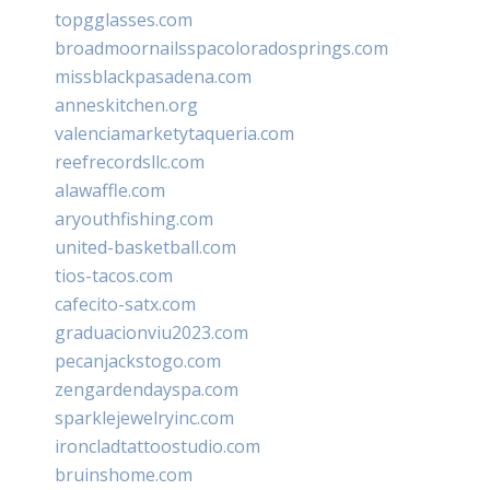
topgglasses.com
broadmoornailsspacoloradosprings.com
missblackpasadena.com
anneskitchen.org
valenciamarketytaqueria.com
reefrecordsllc.com
alawaffle.com
aryouthfishing.com
united-basketball.com
tios-tacos.com
cafecito-satx.com
graduacionviu2023.com
pecanjackstogo.com
zengardendayspa.com
sparklejewelryinc.com
ironcladtattoostudio.com
bruinshome.com