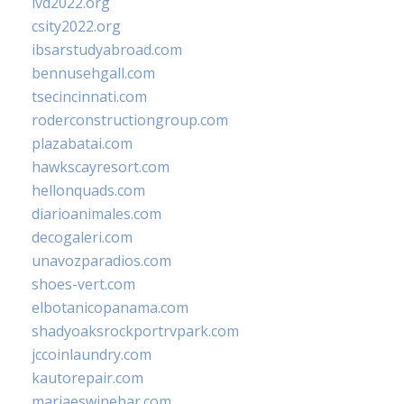
ivd2022.org
csity2022.org
ibsarstudyabroad.com
bennusehgall.com
tsecincinnati.com
roderconstructiongroup.com
plazabatai.com
hawkscayresort.com
hellonquads.com
diarioanimales.com
decogaleri.com
unavozparadios.com
shoes-vert.com
elbotanicopanama.com
shadyoaksrockportrvpark.com
jccoinlaundry.com
kautorepair.com
marjaeswinebar.com