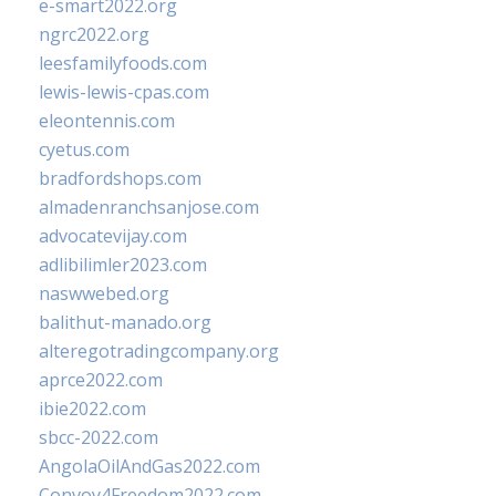
e-smart2022.org
ngrc2022.org
leesfamilyfoods.com
lewis-lewis-cpas.com
eleontennis.com
cyetus.com
bradfordshops.com
almadenranchsanjose.com
advocatevijay.com
adlibilimler2023.com
naswwebed.org
balithut-manado.org
alteregotradingcompany.org
aprce2022.com
ibie2022.com
sbcc-2022.com
AngolaOilAndGas2022.com
Convoy4Freedom2022.com