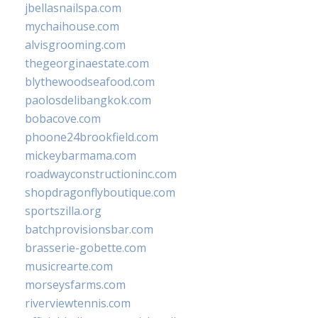
jbellasnailspa.com
mychaihouse.com
alvisgrooming.com
thegeorginaestate.com
blythewoodseafood.com
paolosdelibangkok.com
bobacove.com
phoone24brookfield.com
mickeybarmama.com
roadwayconstructioninc.com
shopdragonflyboutique.com
sportszilla.org
batchprovisionsbar.com
brasserie-gobette.com
musicrearte.com
morseysfarms.com
riverviewtennis.com