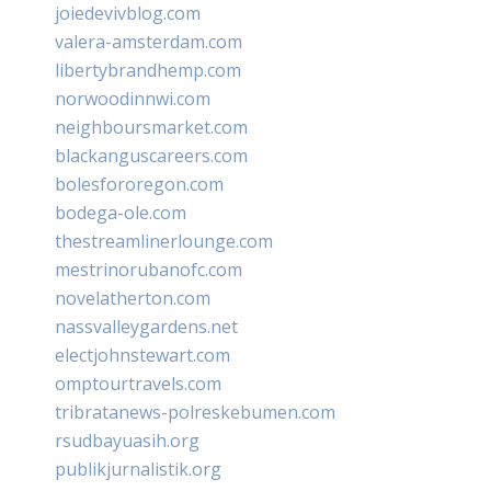
joiedevivblog.com
valera-amsterdam.com
libertybrandhemp.com
norwoodinnwi.com
neighboursmarket.com
blackanguscareers.com
bolesfororegon.com
bodega-ole.com
thestreamlinerlounge.com
mestrinorubanofc.com
novelatherton.com
nassvalleygardens.net
electjohnstewart.com
omptourtravels.com
tribratanews-polreskebumen.com
rsudbayuasih.org
publikjurnalistik.org