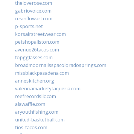
theloverose.com
gabriovoice.com
resinflowart.com
p-sports.net
korsairstreetwear.com
petshopallston.com
avenue26tacos.com
topgglasses.com
broadmoornailsspacoloradosprings.com
missblackpasadena.com
anneskitchen.org
valenciamarketytaqueria.com
reefrecordsllc.com
alawaffle.com
aryouthfishing.com
united-basketball.com
tios-tacos.com