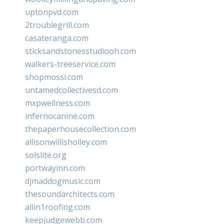
uptonpvd.com
2troublegrill.com
casateranga.com
sticksandstonesstudiooh.com
walkers-treeservice.com
shopmossi.com
untamedcollectivesd.com
mxpwellness.com
infernocanine.com
thepaperhousecollection.com
allisonwillisholley.com
solslite.org
portwayinn.com
djmaddogmusic.com
thesoundarchitects.com
allin1roofing.com
keepjudgewebb.com