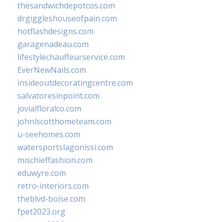
thesandwichdepotcos.com
drgiggleshouseofpain.com
hotflashdesigns.com
garagenadeau.com
lifestylechauffeurservice.com
EverNewNails.com
insideoutdecoratingcentre.com
salvatoresinpoint.com
jovialfloralco.com
johnlscotthometeam.com
u-seehomes.com
watersportslagonissi.com
mischieffashion.com
eduwyre.com
retro-interiors.com
theblvd-boise.com
fpet2023.org