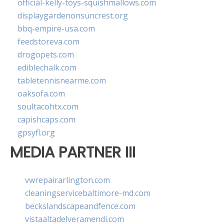
official-kelly-toys-squishmallows.com
displaygardenonsuncrest.org
bbq-empire-usa.com
feedstoreva.com
drogopets.com
ediblechalk.com
tabletennisnearme.com
oaksofa.com
soultacohtx.com
capishcaps.com
gpsyfl.org
MEDIA PARTNER III
vwrepairarlington.com
cleaningservicebaltimore-md.com
beckslandscapeandfence.com
vistaaltadelveramendi.com