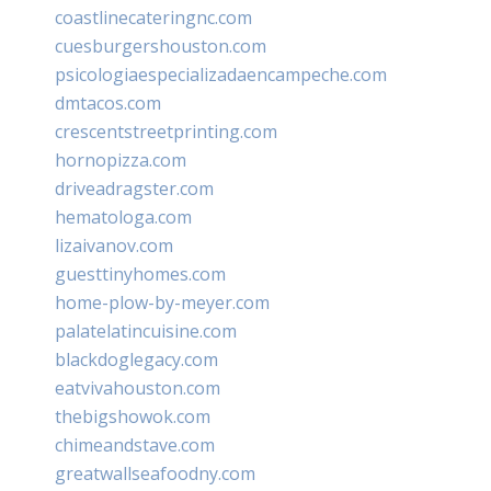
coastlinecateringnc.com
cuesburgershouston.com
psicologiaespecializadaencampeche.com
dmtacos.com
crescentstreetprinting.com
hornopizza.com
driveadragster.com
hematologa.com
lizaivanov.com
guesttinyhomes.com
home-plow-by-meyer.com
palatelatincuisine.com
blackdoglegacy.com
eatvivahouston.com
thebigshowok.com
chimeandstave.com
greatwallseafoodny.com