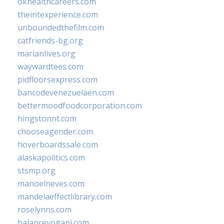
okhealthcareers.com
theintexperience.com
unboundedthefilm.com
catfriends-bg.org
marianlives.org
waywardtees.com
pidfloorsexpress.com
bancodevenezuelaen.com
bettermoodfoodcorporation.com
hingstonnt.com
chooseagender.com
hoverboardssale.com
alaskapolitics.com
stsmp.org
manoelneves.com
mandelaeffectlibrary.com
roselynns.com
balanceyoganj.com