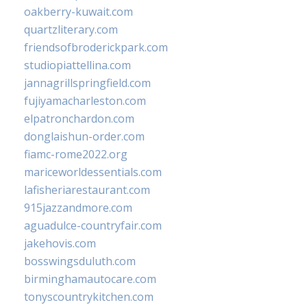
oakberry-kuwait.com
quartzliterary.com
friendsofbroderickpark.com
studiopiattellina.com
jannagrillspringfield.com
fujiyamacharleston.com
elpatronchardon.com
donglaishun-order.com
fiamc-rome2022.org
mariceworldessentials.com
lafisheriarestaurant.com
915jazzandmore.com
aguadulce-countryfair.com
jakehovis.com
bosswingsduluth.com
birminghamautocare.com
tonyscountrykitchen.com