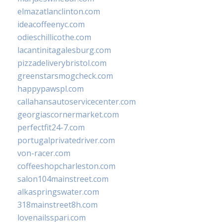
elmazatlanclinton.com
ideacoffeenyc.com
odieschillicothe.com
lacantinitagalesburg.com
pizzadeliverybristol.com
greenstarsmogcheck.com
happypawspl.com
callahansautoservicecenter.com
georgiascornermarket.com
perfectfit24-7.com
portugalprivatedriver.com
von-racer.com
coffeeshopcharleston.com
salon104mainstreet.com
alkaspringswater.com
318mainstreet8h.com
lovenailsspari.com