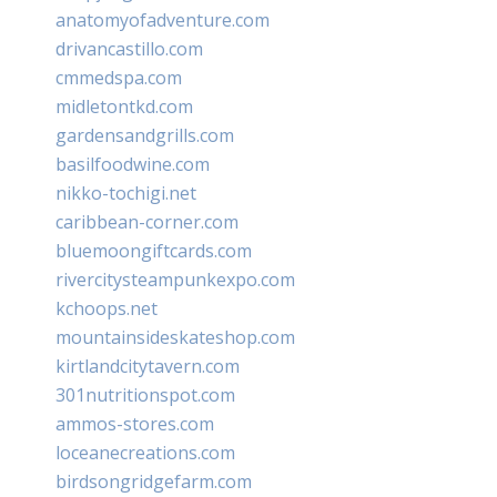
anatomyofadventure.com
drivancastillo.com
cmmedspa.com
midletontkd.com
gardensandgrills.com
basilfoodwine.com
nikko-tochigi.net
caribbean-corner.com
bluemoongiftcards.com
rivercitysteampunkexpo.com
kchoops.net
mountainsideskateshop.com
kirtlandcitytavern.com
301nutritionspot.com
ammos-stores.com
loceanecreations.com
birdsongridgefarm.com