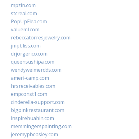
mpzin.com
stcreal.com
PopUpFlea.com
valueml.com
rebeccatorresjewelry.com
jmpbliss.com
drjorgerico.com
queensushipa.com
wendyweimerdds.com
ameri-camp.com
hrsreceivables.com
empconst1.com
cinderella-support.com
bigpinkrestaurant.com
inspirehuahin.com
memmingerspainting.com
jeremypbeasley.com