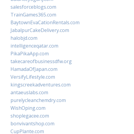
salesforceblogs.com
TrainGames365.com
BaytownEvaCationRentals.com
JabalpurCakeDelivery.com
halobjd.com
intelligenceqatar.com
PikaPikaApp.com
takecareofbusinessdfw.org
HamadaOfJapan.com
VersifyLifestyle.com
kingscreekadventures.com
antaeuslabs.com
purelycleanchemdry.com
WishOping.com
shoplegacee.com
bonvivantshop.com
CupPlante.com