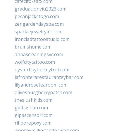
cafecito-satx.com
graduacionviu2023.com
pecanjackstogo.com
zengardendayspa.com
sparklejewelryinc.com
ironcladtattoostudio.com
bruinshome.com
annascleaningsvc.com
wolfcitytattoo.com
oysterbayturkeytrot.com
lafronterarestauranteybar.com
lilyandrosetearoom.com
olivesburgberrypatch.com
theslushkids.com
giobastian.com
glpascensori.com
rifloorepoxy.com
woolleymillingandpaving.com