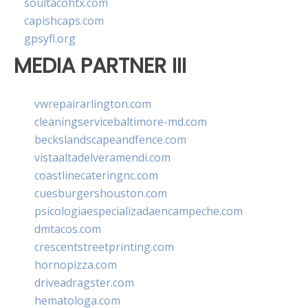
soultacohtx.com
capishcaps.com
gpsyfl.org
MEDIA PARTNER III
vwrepairarlington.com
cleaningservicebaltimore-md.com
beckslandscapeandfence.com
vistaaltadelveramendi.com
coastlinecateringnc.com
cuesburgershouston.com
psicologiaespecializadaencampeche.com
dmtacos.com
crescentstreetprinting.com
hornopizza.com
driveadragster.com
hematologa.com