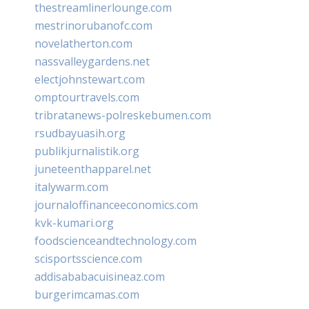
thestreamlinerlounge.com
mestrinorubanofc.com
novelatherton.com
nassvalleygardens.net
electjohnstewart.com
omptourtravels.com
tribratanews-polreskebumen.com
rsudbayuasih.org
publikjurnalistik.org
juneteenthapparel.net
italywarm.com
journaloffinanceeconomics.com
kvk-kumari.org
foodscienceandtechnology.com
scisportsscience.com
addisababacuisineaz.com
burgerimcamas.com