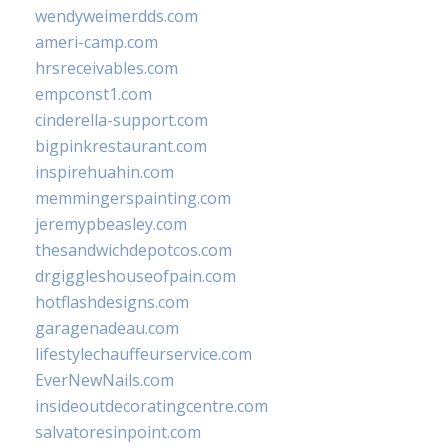
wendyweimerdds.com
ameri-camp.com
hrsreceivables.com
empconst1.com
cinderella-support.com
bigpinkrestaurant.com
inspirehuahin.com
memmingerspainting.com
jeremypbeasley.com
thesandwichdepotcos.com
drgiggleshouseofpain.com
hotflashdesigns.com
garagenadeau.com
lifestylechauffeurservice.com
EverNewNails.com
insideoutdecoratingcentre.com
salvatoresinpoint.com