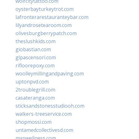
wolfcitytattoo.com
oysterbayturkeytrot.com
lafronterarestauranteybar.com
lilyandrosetearoom.com
olivesburgberrypatch.com
theslushkids.com
giobastian.com
glpascensori.com
rifloorepoxy.com
woolleymillingandpaving.com
uptonpvd.com
2troublegrill.com
casateranga.com
sticksandstonesstudiooh.com
walkers-treeservice.com
shopmossi.com
untamedcollectivesd.com
mxpwellness.com