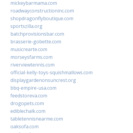
mickeybarmama.com
roadwayconstructioninc.com
shopdragonflyboutique.com
sportszilla.org
batchprovisionsbar.com
brasserie-gobette.com
musicrearte.com
morseysfarms.com
riverviewtennis.com
official-kelly-toys-squishmallows.com
displaygardenonsuncrest.org
bbq-empire-usa.com
feedstoreva.com
drogopets.com
ediblechalk.com
tabletennisnearme.com
oaksofa.com