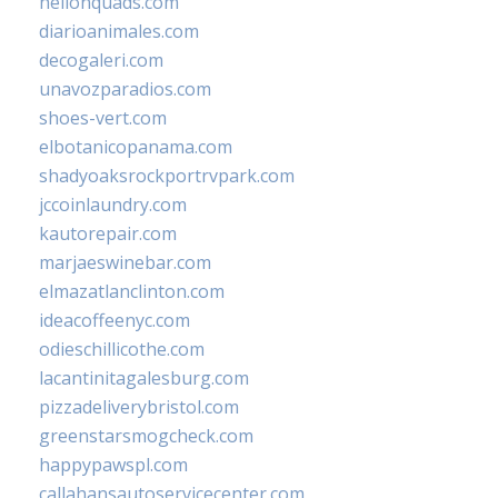
hellonquads.com
diarioanimales.com
decogaleri.com
unavozparadios.com
shoes-vert.com
elbotanicopanama.com
shadyoaksrockportrvpark.com
jccoinlaundry.com
kautorepair.com
marjaeswinebar.com
elmazatlanclinton.com
ideacoffeenyc.com
odieschillicothe.com
lacantinitagalesburg.com
pizzadeliverybristol.com
greenstarsmogcheck.com
happypawspl.com
callahansautoservicecenter.com