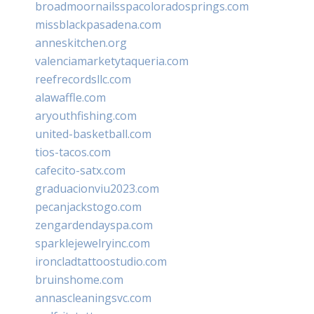
broadmoornailsspacoloradosprings.com
missblackpasadena.com
anneskitchen.org
valenciamarketytaqueria.com
reefrecordsllc.com
alawaffle.com
aryouthfishing.com
united-basketball.com
tios-tacos.com
cafecito-satx.com
graduacionviu2023.com
pecanjackstogo.com
zengardendayspa.com
sparklejewelryinc.com
ironcladtattoostudio.com
bruinshome.com
annascleaningsvc.com