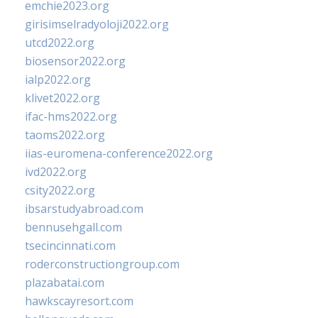
emchie2023.org
girisimselradyoloji2022.org
utcd2022.org
biosensor2022.org
ialp2022.org
klivet2022.org
ifac-hms2022.org
taoms2022.org
iias-euromena-conference2022.org
ivd2022.org
csity2022.org
ibsarstudyabroad.com
bennusehgall.com
tsecincinnati.com
roderconstructiongroup.com
plazabatai.com
hawkscayresort.com