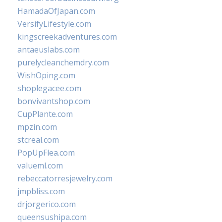
HamadaOfJapan.com
VersifyLifestyle.com
kingscreekadventures.com
antaeuslabs.com
purelycleanchemdry.com
WishOping.com
shoplegacee.com
bonvivantshop.com
CupPlante.com
mpzin.com
stcreal.com
PopUpFlea.com
valueml.com
rebeccatorresjewelry.com
jmpbliss.com
drjorgerico.com
queensushipa.com