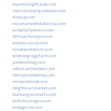
bluemoongiftcards.com
rivercitysteampunkexpo.com
kchoops.net
mountainsideskateshop.com
kirtlandcitytavern.com
301nutritionspot.com
ammos-stores.com
loceanecreations.com
birdsongridgefarm.com
joiedevivblog.com
valera-amsterdam.com
libertybrandhemp.com
norwoodinnwi.com
neighboursmarket.com
blackanguscareers.com
bolesfororegon.com
bodega-ole.com