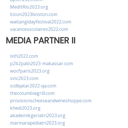
MedItRio2023.org
lcicon2023boston.com
waitangidayfestival2022.com
vacancesscolaires2022.com
MEDIA PARTNER II
isth2022.com
p2b2pabi2023-makassar.com
wocfparis2023.org
sinc2023.com
scdlqatar2022-qa.com
thecolumbiagrill.com
provisionscheeseandwineshoppe.com
khedi2023.org
akademikgeriatri2023.org
marmarapediatri2023.org