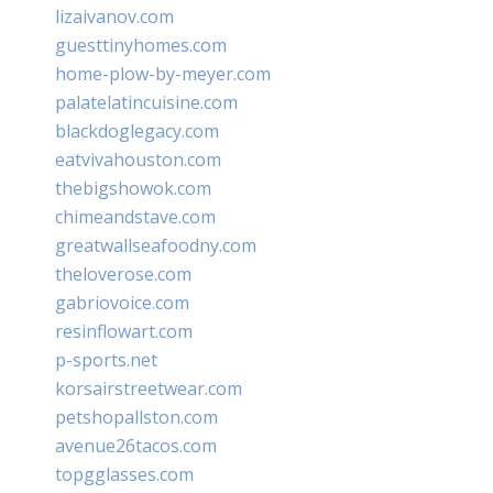
lizaivanov.com
guesttinyhomes.com
home-plow-by-meyer.com
palatelatincuisine.com
blackdoglegacy.com
eatvivahouston.com
thebigshowok.com
chimeandstave.com
greatwallseafoodny.com
theloverose.com
gabriovoice.com
resinflowart.com
p-sports.net
korsairstreetwear.com
petshopallston.com
avenue26tacos.com
topgglasses.com