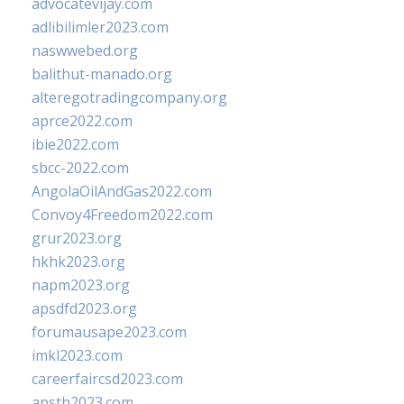
advocatevijay.com
adlibilimler2023.com
naswwebed.org
balithut-manado.org
alteregotradingcompany.org
aprce2022.com
ibie2022.com
sbcc-2022.com
AngolaOilAndGas2022.com
Convoy4Freedom2022.com
grur2023.org
hkhk2023.org
napm2023.org
apsdfd2023.org
forumausape2023.com
imkl2023.com
careerfaircsd2023.com
apsth2023.com