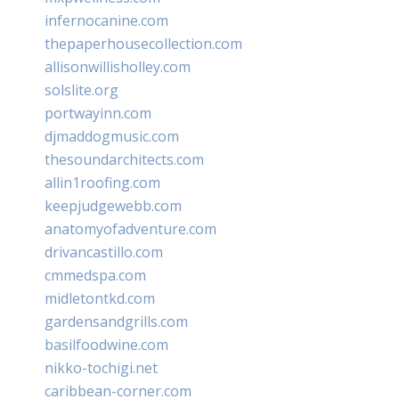
infernocanine.com
thepaperhousecollection.com
allisonwillisholley.com
solslite.org
portwayinn.com
djmaddogmusic.com
thesoundarchitects.com
allin1roofing.com
keepjudgewebb.com
anatomyofadventure.com
drivancastillo.com
cmmedspa.com
midletontkd.com
gardensandgrills.com
basilfoodwine.com
nikko-tochigi.net
caribbean-corner.com