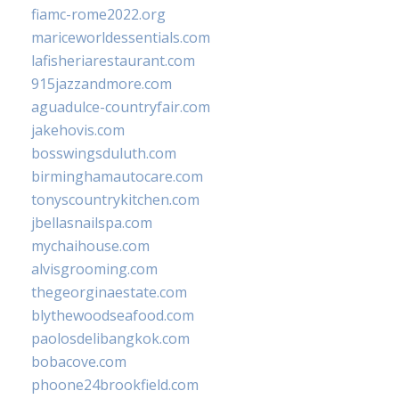
fiamc-rome2022.org
mariceworldessentials.com
lafisheriarestaurant.com
915jazzandmore.com
aguadulce-countryfair.com
jakehovis.com
bosswingsduluth.com
birminghamautocare.com
tonyscountrykitchen.com
jbellasnailspa.com
mychaihouse.com
alvisgrooming.com
thegeorginaestate.com
blythewoodseafood.com
paolosdelibangkok.com
bobacove.com
phoone24brookfield.com