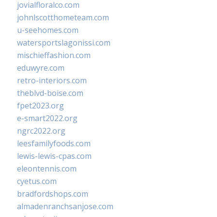
jovialfloralco.com
johnlscotthometeam.com
u-seehomes.com
watersportslagonissi.com
mischieffashion.com
eduwyre.com
retro-interiors.com
theblvd-boise.com
fpet2023.org
e-smart2022.org
ngrc2022.org
leesfamilyfoods.com
lewis-lewis-cpas.com
eleontennis.com
cyetus.com
bradfordshops.com
almadenranchsanjose.com