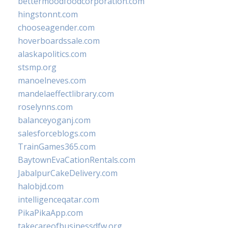
bettermoodfoodcorporation.com
hingstonnt.com
chooseagender.com
hoverboardssale.com
alaskapolitics.com
stsmp.org
manoelneves.com
mandelaeffectlibrary.com
roselynns.com
balanceyoganj.com
salesforceblogs.com
TrainGames365.com
BaytownEvaCationRentals.com
JabalpurCakeDelivery.com
halobjd.com
intelligenceqatar.com
PikaPikaApp.com
takecareofbusinessdfw.org