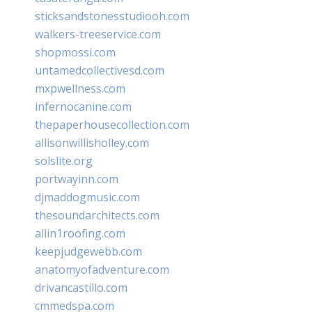
sticksandstonesstudiooh.com
walkers-treeservice.com
shopmossi.com
untamedcollectivesd.com
mxpwellness.com
infernocanine.com
thepaperhousecollection.com
allisonwillisholley.com
solslite.org
portwayinn.com
djmaddogmusic.com
thesoundarchitects.com
allin1roofing.com
keepjudgewebb.com
anatomyofadventure.com
drivancastillo.com
cmmedspa.com