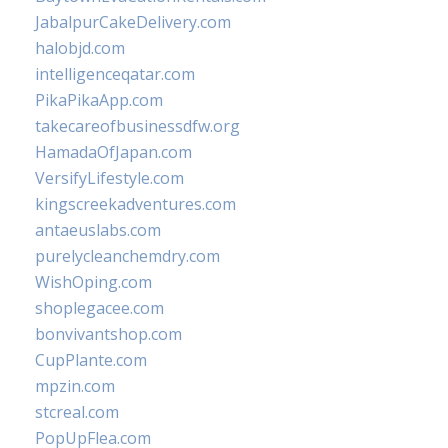
JabalpurCakeDelivery.com
halobjd.com
intelligenceqatar.com
PikaPikaApp.com
takecareofbusinessdfw.org
HamadaOfJapan.com
VersifyLifestyle.com
kingscreekadventures.com
antaeuslabs.com
purelycleanchemdry.com
WishOping.com
shoplegacee.com
bonvivantshop.com
CupPlante.com
mpzin.com
stcreal.com
PopUpFlea.com