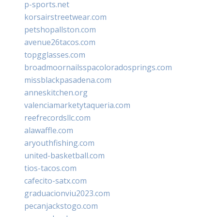
p-sports.net
korsairstreetwear.com
petshopallston.com
avenue26tacos.com
topgglasses.com
broadmoornailsspacoloradosprings.com
missblackpasadena.com
anneskitchen.org
valenciamarketytaqueria.com
reefrecordsllc.com
alawaffle.com
aryouthfishing.com
united-basketball.com
tios-tacos.com
cafecito-satx.com
graduacionviu2023.com
pecanjackstogo.com