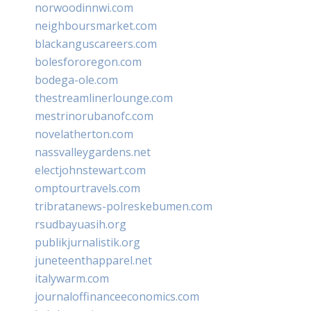
norwoodinnwi.com
neighboursmarket.com
blackanguscareers.com
bolesfororegon.com
bodega-ole.com
thestreamlinerlounge.com
mestrinorubanofc.com
novelatherton.com
nassvalleygardens.net
electjohnstewart.com
omptourtravels.com
tribratanews-polreskebumen.com
rsudbayuasih.org
publikjurnalistik.org
juneteenthapparel.net
italywarm.com
journaloffinanceeconomics.com