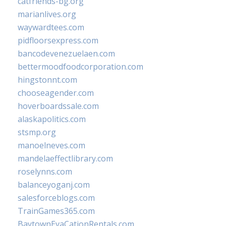
catfriends-bg.org
marianlives.org
waywardtees.com
pidfloorsexpress.com
bancodevenezuelaen.com
bettermoodfoodcorporation.com
hingstonnt.com
chooseagender.com
hoverboardssale.com
alaskapolitics.com
stsmp.org
manoelneves.com
mandelaeffectlibrary.com
roselynns.com
balanceyoganj.com
salesforceblogs.com
TrainGames365.com
BaytownEvaCationRentals.com