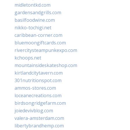
midletontkd.com
gardensandgrills.com
basilfoodwine.com
nikko-tochigi.net
caribbean-corner.com
bluemoongiftcards.com
rivercitysteampunkexpo.com
kchoops.net
mountainsideskateshop.com
kirtlandcitytavern.com
301nutritionspot.com
ammos-stores.com
loceanecreations.com
birdsongridgefarm.com
joiedevivblog.com
valera-amsterdam.com
libertybrandhemp.com