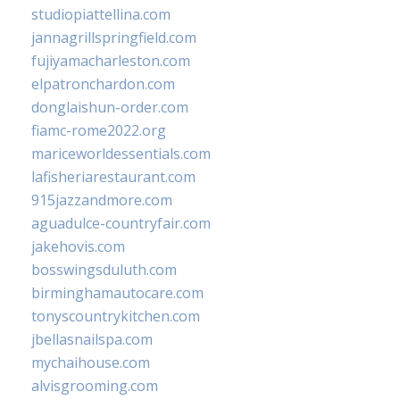
studiopiattellina.com
jannagrillspringfield.com
fujiyamacharleston.com
elpatronchardon.com
donglaishun-order.com
fiamc-rome2022.org
mariceworldessentials.com
lafisheriarestaurant.com
915jazzandmore.com
aguadulce-countryfair.com
jakehovis.com
bosswingsduluth.com
birminghamautocare.com
tonyscountrykitchen.com
jbellasnailspa.com
mychaihouse.com
alvisgrooming.com