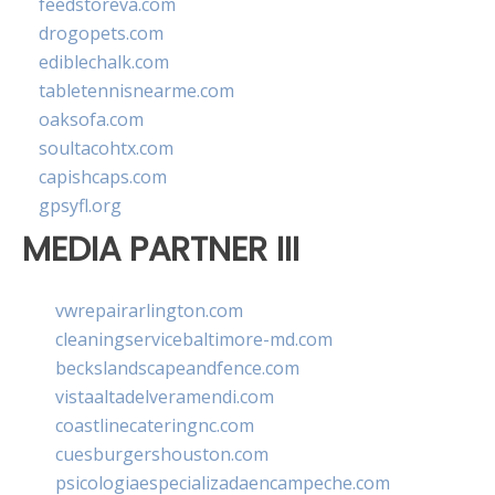
feedstoreva.com
drogopets.com
ediblechalk.com
tabletennisnearme.com
oaksofa.com
soultacohtx.com
capishcaps.com
gpsyfl.org
MEDIA PARTNER III
vwrepairarlington.com
cleaningservicebaltimore-md.com
beckslandscapeandfence.com
vistaaltadelveramendi.com
coastlinecateringnc.com
cuesburgershouston.com
psicologiaespecializadaencampeche.com