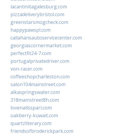
lacantinitagalesburg.com
pizzadeliverybristol.com
greenstarsmogcheck.com
happypawspl.com
callahansautoservicecenter.com
georgiascornermarket.com
perfectfit24-7.com
portugalprivatedriver.com
von-racer.com
coffeeshopcharleston.com
salon104mainstreet.com
alkaspringswater.com
318mainstreet8h.com
lovenailsspari.com
oakberry-kuwait.com
quartzliterary.com
friendsofbroderickpark.com