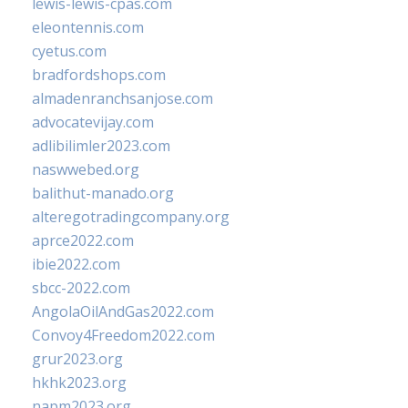
lewis-lewis-cpas.com
eleontennis.com
cyetus.com
bradfordshops.com
almadenranchsanjose.com
advocatevijay.com
adlibilimler2023.com
naswwebed.org
balithut-manado.org
alteregotradingcompany.org
aprce2022.com
ibie2022.com
sbcc-2022.com
AngolaOilAndGas2022.com
Convoy4Freedom2022.com
grur2023.org
hkhk2023.org
napm2023.org