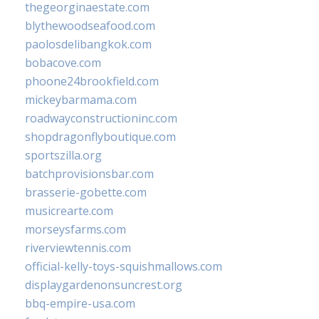
thegeorginaestate.com
blythewoodseafood.com
paolosdelibangkok.com
bobacove.com
phoone24brookfield.com
mickeybarmama.com
roadwayconstructioninc.com
shopdragonflyboutique.com
sportszilla.org
batchprovisionsbar.com
brasserie-gobette.com
musicrearte.com
morseysfarms.com
riverviewtennis.com
official-kelly-toys-squishmallows.com
displaygardenonsuncrest.org
bbq-empire-usa.com