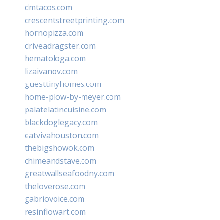
dmtacos.com
crescentstreetprinting.com
hornopizza.com
driveadragster.com
hematologa.com
lizaivanov.com
guesttinyhomes.com
home-plow-by-meyer.com
palatelatincuisine.com
blackdoglegacy.com
eatvivahouston.com
thebigshowok.com
chimeandstave.com
greatwallseafoodny.com
theloverose.com
gabriovoice.com
resinflowart.com