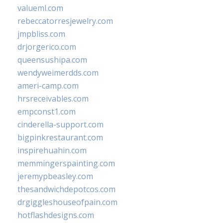
valueml.com
rebeccatorresjewelry.com
jmpbliss.com
drjorgerico.com
queensushipa.com
wendyweimerdds.com
ameri-camp.com
hrsreceivables.com
empconst1.com
cinderella-support.com
bigpinkrestaurant.com
inspirehuahin.com
memmingerspainting.com
jeremypbeasley.com
thesandwichdepotcos.com
drgiggleshouseofpain.com
hotflashdesigns.com