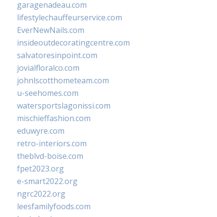
garagenadeau.com
lifestylechauffeurservice.com
EverNewNails.com
insideoutdecoratingcentre.com
salvatoresinpoint.com
jovialfloralco.com
johnlscotthometeam.com
u-seehomes.com
watersportslagonissi.com
mischieffashion.com
eduwyre.com
retro-interiors.com
theblvd-boise.com
fpet2023.org
e-smart2022.org
ngrc2022.org
leesfamilyfoods.com