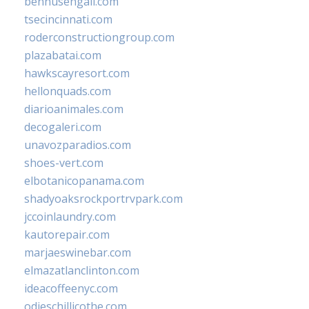
bennusehgall.com
tsecincinnati.com
roderconstructiongroup.com
plazabatai.com
hawkscayresort.com
hellonquads.com
diarioanimales.com
decogaleri.com
unavozparadios.com
shoes-vert.com
elbotanicopanama.com
shadyoaksrockportrvpark.com
jccoinlaundry.com
kautorepair.com
marjaeswinebar.com
elmazatlanclinton.com
ideacoffeenyc.com
odieschillicothe.com