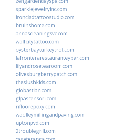
zengardendayspa.com
sparklejewelryinc.com
ironcladtattoostudio.com
bruinshome.com
annascleaningsvc.com
wolfcitytattoo.com
oysterbayturkeytrot.com
lafronterarestauranteybar.com
lilyandrosetearoom.com
olivesburgberrypatch.com
theslushkids.com
giobastian.com
glpascensori.com
rifloorepoxy.com
woolleymillingandpaving.com
uptonpvd.com
2troublegrill.com
casateranga.com