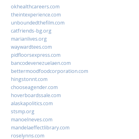
okhealthcareers.com
theintexperience.com
unboundedthefilm.com
catfriends-bg.org
marianlives.org
waywardtees.com
pidfloorsexpress.com
bancodevenezuelaen.com
bettermoodfoodcorporation.com
hingstonnt.com
chooseagender.com
hoverboardssale.com
alaskapolitics.com
stsmp.org
manoelneves.com
mandelaeffectlibrary.com
roselynns.com