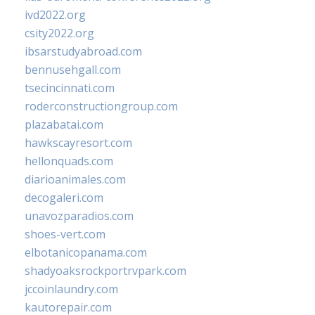
ivd2022.org
csity2022.org
ibsarstudyabroad.com
bennusehgall.com
tsecincinnati.com
roderconstructiongroup.com
plazabatai.com
hawkscayresort.com
hellonquads.com
diarioanimales.com
decogaleri.com
unavozparadios.com
shoes-vert.com
elbotanicopanama.com
shadyoaksrockportrvpark.com
jccoinlaundry.com
kautorepair.com