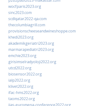
p2b2pabi2023-makassar.com
wocfparis2023.org
sinc2023.com
scdlqatar2022-qa.com
thecolumbiagrill.com
provisionscheeseandwineshoppe.com
khedi2023.org
akademikgeriatri2023.org
marmarapediatri2023.org
emchie2023.org
girisimselradyoloji2022.org
utcd2022.org
biosensor2022.org
ialp2022.org
klivet2022.org
ifac-hms2022.org
taoms2022.org
iias-euromena-conference2022.org