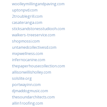
woolleymillingandpaving.com
uptonpvd.com
2troublegrill.com
casateranga.com
sticksandstonesstudiooh.com
walkers-treeservice.com
shopmossi.com
untamedcollectivesd.com
mxpwellness.com
infernocanine.com
thepaperhousecollection.com
allisonwillisholley.com
solslite.org
portwayinn.com
djmaddogmusic.com
thesoundarchitects.com
allin1roofing.com