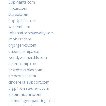
CupPlante.com
mpzin.com
stcreal.com
PopUpFlea.com
valueml.com
rebeccatorresjewelry.com
jmpbliss.com
drjorgerico.com
queensushipa.com
wendyweimerdds.com
ameri-camp.com
hrsreceivables.com
empconst1.com
cinderella-support.com
bigpinkrestaurant.com
inspirehuahin.com
memmingerspainting.com