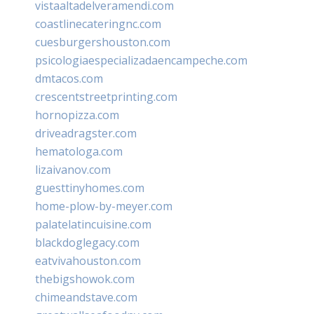
vistaaltadelveramendi.com
coastlinecateringnc.com
cuesburgershouston.com
psicologiaespecializadaencampeche.com
dmtacos.com
crescentstreetprinting.com
hornopizza.com
driveadragster.com
hematologa.com
lizaivanov.com
guesttinyhomes.com
home-plow-by-meyer.com
palatelatincuisine.com
blackdoglegacy.com
eatvivahouston.com
thebigshowok.com
chimeandstave.com