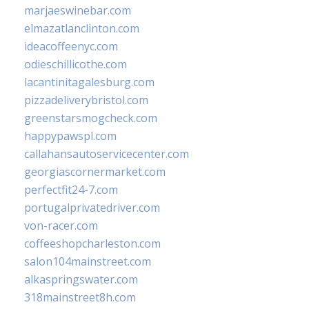
marjaeswinebar.com
elmazatlanclinton.com
ideacoffeenyc.com
odieschillicothe.com
lacantinitagalesburg.com
pizzadeliverybristol.com
greenstarsmogcheck.com
happypawspl.com
callahansautoservicecenter.com
georgiascornermarket.com
perfectfit24-7.com
portugalprivatedriver.com
von-racer.com
coffeeshopcharleston.com
salon104mainstreet.com
alkaspringswater.com
318mainstreet8h.com