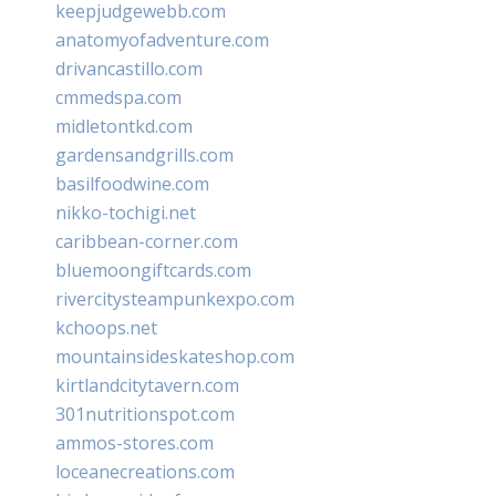
keepjudgewebb.com
anatomyofadventure.com
drivancastillo.com
cmmedspa.com
midletontkd.com
gardensandgrills.com
basilfoodwine.com
nikko-tochigi.net
caribbean-corner.com
bluemoongiftcards.com
rivercitysteampunkexpo.com
kchoops.net
mountainsideskateshop.com
kirtlandcitytavern.com
301nutritionspot.com
ammos-stores.com
loceanecreations.com