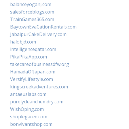
balanceyoganj.com
salesforceblogs.com
TrainGames365.com
BaytownEvaCationRentals.com
JabalpurCakeDelivery.com
halobjd.com
intelligenceqatar.com
PikaPikaApp.com
takecareofbusinessdfw.org
HamadaOfJapan.com
VersifyLifestyle.com
kingscreekadventures.com
antaeuslabs.com
purelycleanchemdry.com
WishOping.com
shoplegacee.com
bonvivantshop.com