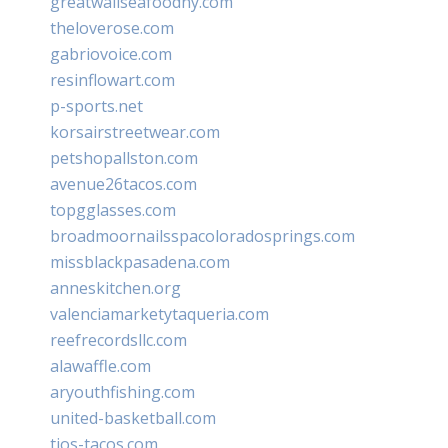
greatwallseafoodny.com
theloverose.com
gabriovoice.com
resinflowart.com
p-sports.net
korsairstreetwear.com
petshopallston.com
avenue26tacos.com
topgglasses.com
broadmoornailsspacoloradosprings.com
missblackpasadena.com
anneskitchen.org
valenciamarketytaqueria.com
reefrecordsllc.com
alawaffle.com
aryouthfishing.com
united-basketball.com
tios-tacos.com