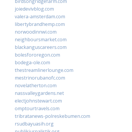
birdsongridgefarm.com
joiedevivblog.com
valera-amsterdam.com
libertybrandhemp.com
norwoodinnwi.com
neighboursmarket.com
blackanguscareers.com
bolesfororegon.com
bodega-ole.com
thestreamlinerlounge.com
mestrinorubanofc.com
novelatherton.com
nassvalleygardens.net
electjohnstewart.com
omptourtravels.com
tribratanews-polreskebumen.com
rsudbayuasih.org
publikjurnalistik.org