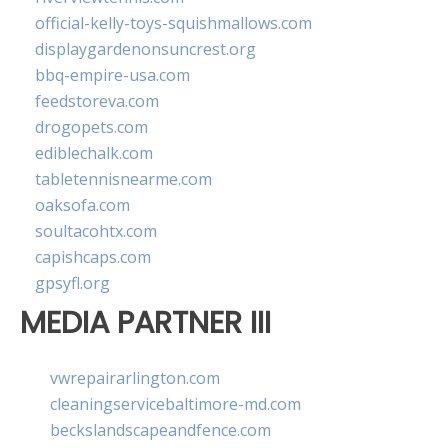
official-kelly-toys-squishmallows.com
displaygardenonsuncrest.org
bbq-empire-usa.com
feedstoreva.com
drogopets.com
ediblechalk.com
tabletennisnearme.com
oaksofa.com
soultacohtx.com
capishcaps.com
gpsyfl.org
MEDIA PARTNER III
vwrepairarlington.com
cleaningservicebaltimore-md.com
beckslandscapeandfence.com