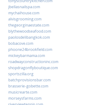
tonyscountrykitchen.com
jbellasnailspa.com
mychaihouse.com
alvisgrooming.com
thegeorginaestate.com
blythewoodseafood.com
paolosdelibangkok.com
bobacove.com
phoone24brookfield.com
mickeybarmama.com
roadwayconstructioninc.com
shopdragonflyboutique.com
sportszilla.org
batchprovisionsbar.com
brasserie-gobette.com
musicrearte.com
morseysfarms.com
riverviewtennis.com