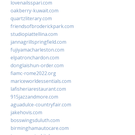
lovenailsspari.com
oakberry-kuwait.com
quartzliterary.com
friendsofbroderickpark.com
studiopiattellina.com
jannagrillspringfield.com
fujiyamacharleston.com
elpatronchardon.com
donglaishun-order.com
fiamc-rome2022.org
mariceworldessentials.com
lafisheriarestaurant.com
915jazzandmore.com
aguadulce-countryfair.com
jakehovis.com
bosswingsduluth.com
birminghamautocare.com