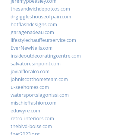
jeremypbeasley.com
thesandwichdepotcos.com
drgiggleshouseofpain.com
hotflashdesigns.com
garagenadeau.com
lifestylechauffeurservice.com
EverNewNails.com
insideoutdecoratingcentre.com
salvatoresinpoint.com
jovialfloralco.com
johnlscotthometeam.com
u-seehomes.com
watersportslagonissi.com
mischieffashion.com
eduwyre.com
retro-interiors.com
theblvd-boise.com
fpet2023.org