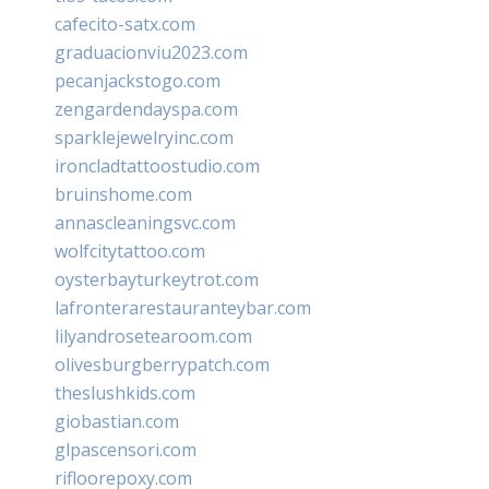
cafecito-satx.com
graduacionviu2023.com
pecanjackstogo.com
zengardendayspa.com
sparklejewelryinc.com
ironcladtattoostudio.com
bruinshome.com
annascleaningsvc.com
wolfcitytattoo.com
oysterbayturkeytrot.com
lafronterarestauranteybar.com
lilyandrosetearoom.com
olivesburgberrypatch.com
theslushkids.com
giobastian.com
glpascensori.com
rifloorepoxy.com