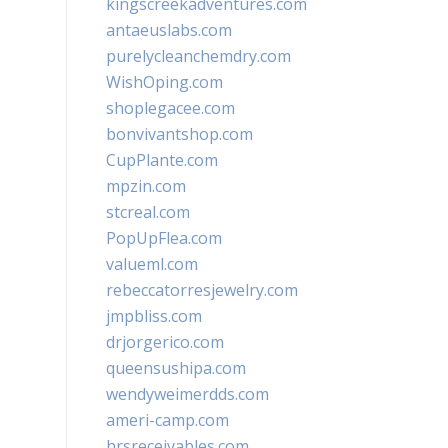
kingscreekadventures.com
antaeuslabs.com
purelycleanchemdry.com
WishOping.com
shoplegacee.com
bonvivantshop.com
CupPlante.com
mpzin.com
stcreal.com
PopUpFlea.com
valueml.com
rebeccatorresjewelry.com
jmpbliss.com
drjorgerico.com
queensushipa.com
wendyweimerdds.com
ameri-camp.com
hrsreceivables.com