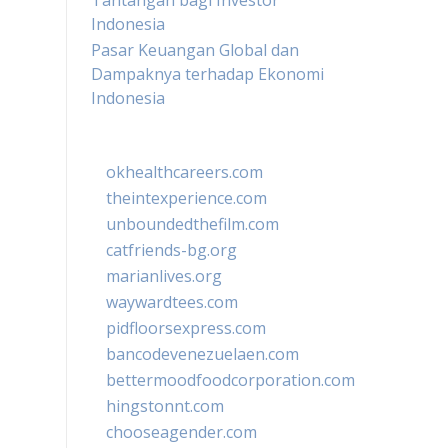
Tantangan bagi Investor
Indonesia
Pasar Keuangan Global dan
Dampaknya terhadap Ekonomi
Indonesia
okhealthcareers.com
theintexperience.com
unboundedthefilm.com
catfriends-bg.org
marianlives.org
waywardtees.com
pidfloorsexpress.com
bancodevenezuelaen.com
bettermoodfoodcorporation.com
hingstonnt.com
chooseagender.com