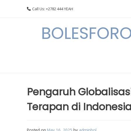
Skip
Call Us: +2782 444 YEAH
to
content
BOLESFORO
Pengaruh Globalisas
Terapan di Indonesi
Posted on
May 16, 2025
by
adminbol