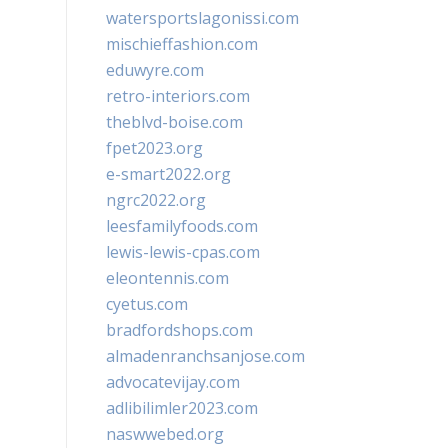
watersportslagonissi.com
mischieffashion.com
eduwyre.com
retro-interiors.com
theblvd-boise.com
fpet2023.org
e-smart2022.org
ngrc2022.org
leesfamilyfoods.com
lewis-lewis-cpas.com
eleontennis.com
cyetus.com
bradfordshops.com
almadenranchsanjose.com
advocatevijay.com
adlibilimler2023.com
naswwebed.org