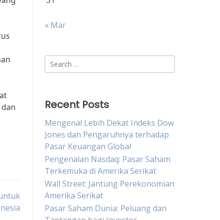
yang
31
« Mar
rus
nan
Search
for:
at
Recent Posts
 dan
Mengenal Lebih Dekat Indeks Dow
Jones dan Pengaruhnya terhadap
Pasar Keuangan Global
Pengenalan Nasdaq: Pasar Saham
Terkemuka di Amerika Serikat
Wall Street: Jantung Perekonomian
Amerika Serikat
untuk
nesia
Pasar Saham Dunia: Peluang dan