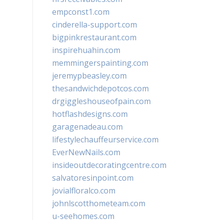
empconst1.com
cinderella-support.com
bigpinkrestaurant.com
inspirehuahin.com
memmingerspainting.com
jeremypbeasley.com
thesandwichdepotcos.com
drgiggleshouseofpain.com
hotflashdesigns.com
garagenadeau.com
lifestylechauffeurservice.com
EverNewNails.com
insideoutdecoratingcentre.com
salvatoresinpoint.com
jovialfloralco.com
johnlscotthometeam.com
u-seehomes.com