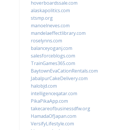
hoverboardssale.com
alaskapolitics.com
stsmp.org
manoelneves.com
mandelaeffectlibrary.com
roselynns.com
balanceyoganj.com
salesforceblogs.com
TrainGames365.com
BaytownEvaCationRentals.com
JabalpurCakeDelivery.com
halobjd.com
intelligenceqatar.com
PikaPikaApp.com
takecareofbusinessdfw.org
HamadaOfJapan.com
VersifyLifestyle.com