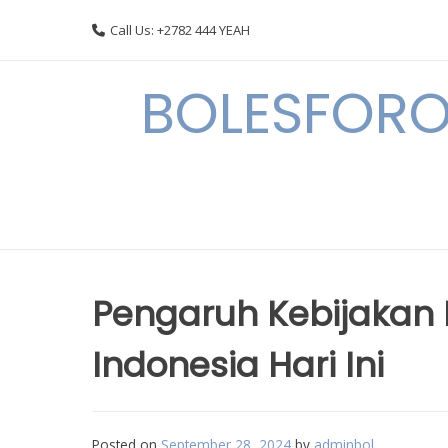
Skip
Call Us: +2782 444 YEAH
to
content
BOLESFORO
Pengaruh Kebijakan
Indonesia Hari Ini
Posted on
September 28, 2024
by
adminbol