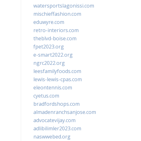
watersportslagonissi.com
mischieffashion.com
eduwyre.com
retro-interiors.com
theblvd-boise.com
fpet2023.org
e-smart2022.org
ngrc2022.org
leesfamilyfoods.com
lewis-lewis-cpas.com
eleontennis.com
cyetus.com
bradfordshops.com
almadenranchsanjose.com
advocatevijay.com
adlibilimler2023.com
naswwebed.org