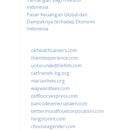
Tantangan bagi Investor
Indonesia
Pasar Keuangan Global dan
Dampaknya terhadap Ekonomi
Indonesia
okhealthcareers.com
theintexperience.com
unboundedthefilm.com
catfriends-bg.org
marianlives.org
waywardtees.com
pidfloorsexpress.com
bancodevenezuelaen.com
bettermoodfoodcorporation.com
hingstonnt.com
chooseagender.com