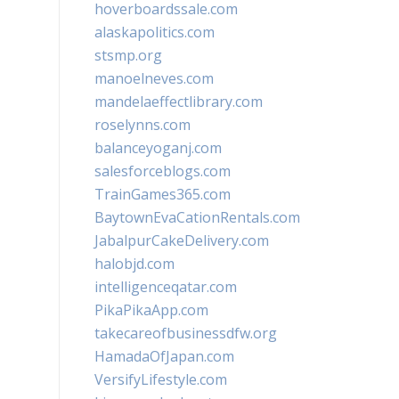
hoverboardssale.com
alaskapolitics.com
stsmp.org
manoelneves.com
mandelaeffectlibrary.com
roselynns.com
balanceyoganj.com
salesforceblogs.com
TrainGames365.com
BaytownEvaCationRentals.com
JabalpurCakeDelivery.com
halobjd.com
intelligenceqatar.com
PikaPikaApp.com
takecareofbusinessdfw.org
HamadaOfJapan.com
VersifyLifestyle.com