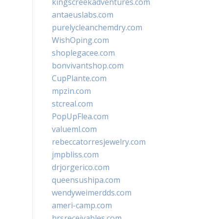
kingscreekadventures.com
antaeuslabs.com
purelycleanchemdry.com
WishOping.com
shoplegacee.com
bonvivantshop.com
CupPlante.com
mpzin.com
stcreal.com
PopUpFlea.com
valueml.com
rebeccatorresjewelry.com
jmpbliss.com
drjorgerico.com
queensushipa.com
wendyweimerdds.com
ameri-camp.com
hrsreceivables.com