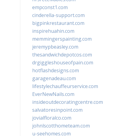
empconst1.com
cinderella-support.com
bigpinkrestaurant.com
inspirehuahin.com
memmingerspainting.com
jeremypbeasley.com
thesandwichdepotcos.com
drgiggleshouseofpain.com
hotflashdesigns.com
garagenadeau.com
lifestylechauffeurservice.com
EverNewNails.com
insideoutdecoratingcentre.com
salvatoresinpoint.com
jovialfloralco.com
johnlscotthometeam.com
u-seehomes.com