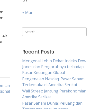
31
omi
« Mar
omi
Search
ntuk
for:
ar
Recent Posts
Mengenal Lebih Dekat Indeks Dow
Jones dan Pengaruhnya terhadap
Pasar Keuangan Global
Pengenalan Nasdaq: Pasar Saham
Terkemuka di Amerika Serikat
omian
Wall Street: Jantung Perekonomian
ional
Amerika Serikat
Pasar Saham Dunia: Peluang dan