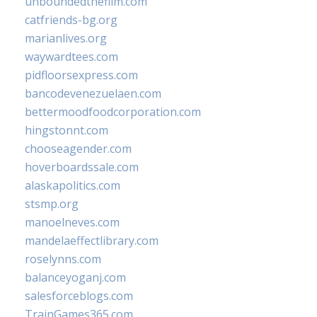
unboundedthefilm.com
catfriends-bg.org
marianlives.org
waywardtees.com
pidfloorsexpress.com
bancodevenezuelaen.com
bettermoodfoodcorporation.com
hingstonnt.com
chooseagender.com
hoverboardssale.com
alaskapolitics.com
stsmp.org
manoelneves.com
mandelaeffectlibrary.com
roselynns.com
balanceyoganj.com
salesforceblogs.com
TrainGames365.com