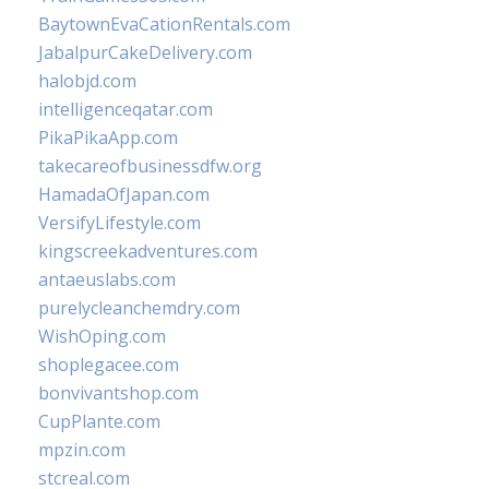
BaytownEvaCationRentals.com
JabalpurCakeDelivery.com
halobjd.com
intelligenceqatar.com
PikaPikaApp.com
takecareofbusinessdfw.org
HamadaOfJapan.com
VersifyLifestyle.com
kingscreekadventures.com
antaeuslabs.com
purelycleanchemdry.com
WishOping.com
shoplegacee.com
bonvivantshop.com
CupPlante.com
mpzin.com
stcreal.com