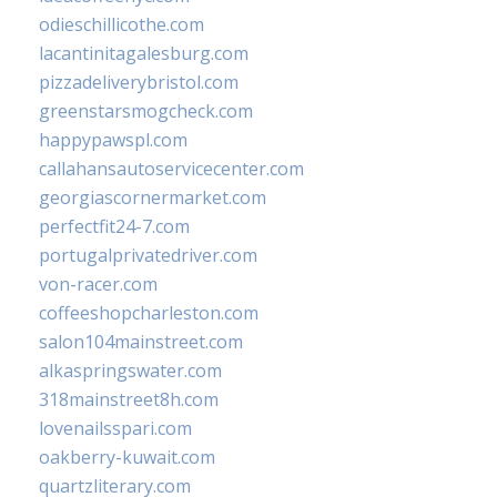
odieschillicothe.com
lacantinitagalesburg.com
pizzadeliverybristol.com
greenstarsmogcheck.com
happypawspl.com
callahansautoservicecenter.com
georgiascornermarket.com
perfectfit24-7.com
portugalprivatedriver.com
von-racer.com
coffeeshopcharleston.com
salon104mainstreet.com
alkaspringswater.com
318mainstreet8h.com
lovenailsspari.com
oakberry-kuwait.com
quartzliterary.com