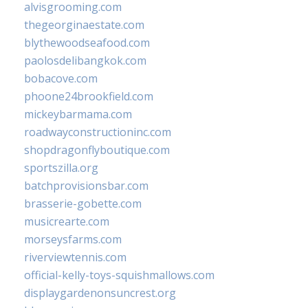
alvisgrooming.com
thegeorginaestate.com
blythewoodseafood.com
paolosdelibangkok.com
bobacove.com
phoone24brookfield.com
mickeybarmama.com
roadwayconstructioninc.com
shopdragonflyboutique.com
sportszilla.org
batchprovisionsbar.com
brasserie-gobette.com
musicrearte.com
morseysfarms.com
riverviewtennis.com
official-kelly-toys-squishmallows.com
displaygardenonsuncrest.org