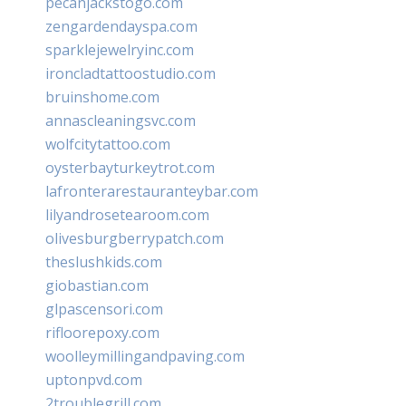
pecanjackstogo.com
zengardendayspa.com
sparklejewelryinc.com
ironcladtattoostudio.com
bruinshome.com
annascleaningsvc.com
wolfcitytattoo.com
oysterbayturkeytrot.com
lafronterarestauranteybar.com
lilyandrosetearoom.com
olivesburgberrypatch.com
theslushkids.com
giobastian.com
glpascensori.com
rifloorepoxy.com
woolleymillingandpaving.com
uptonpvd.com
2troublegrill.com