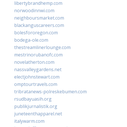
libertybrandhemp.com
norwoodinnwi.com
neighboursmarket.com
blackanguscareers.com
bolesfororegon.com
bodega-ole.com
thestreamlinerlounge.com
mestrinorubanofc.com
novelatherton.com
nassvalleygardens.net
electjohnstewart.com
omptourtravels.com
tribratanews-polreskebumen.com
rsudbayuasih.org
publikjurnalistik.org
juneteenthapparel.net
italywarm.com