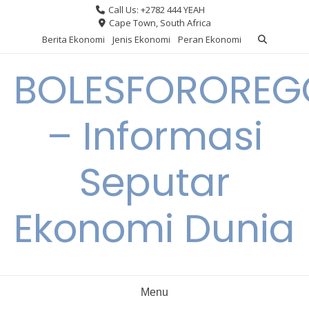
Skip
Call Us: +2782 444 YEAH
to
Cape Town, South Africa
content
Berita Ekonomi
Jenis Ekonomi
Peran Ekonomi
BOLESFORORE
– Informasi
Seputar
Ekonomi Dunia
Menu