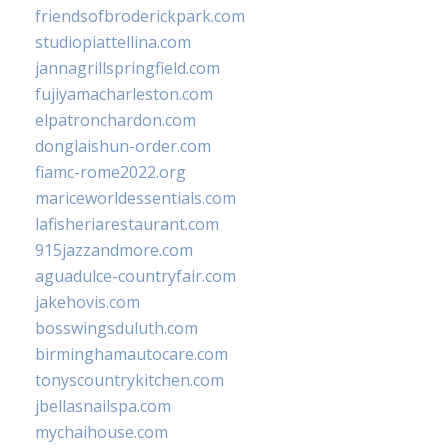
friendsofbroderickpark.com
studiopiattellina.com
jannagrillspringfield.com
fujiyamacharleston.com
elpatronchardon.com
donglaishun-order.com
fiamc-rome2022.org
mariceworldessentials.com
lafisheriarestaurant.com
915jazzandmore.com
aguadulce-countryfair.com
jakehovis.com
bosswingsduluth.com
birminghamautocare.com
tonyscountrykitchen.com
jbellasnailspa.com
mychaihouse.com