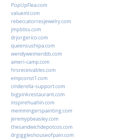
PopUpFlea.com
valueml.com
rebeccatorresjewelry.com
jmpbliss.com
drjorgerico.com
queensushipa.com
wendyweimerdds.com
ameri-camp.com
hrsreceivables.com
empconst1.com
cinderella-support.com
bigpinkrestaurant.com
inspirehuahin.com
memmingerspainting.com
jeremypbeasley.com
thesandwichdepotcos.com
drgiggleshouseofpain.com