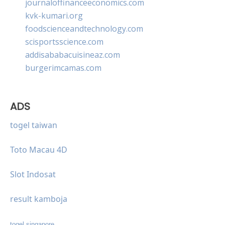
journaloffinanceeconomics.com
kvk-kumari.org
foodscienceandtechnology.com
scisportsscience.com
addisababacuisineaz.com
burgerimcamas.com
ADS
togel taiwan
Toto Macau 4D
Slot Indosat
result kamboja
togel singapore