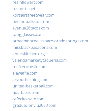
resinflowart.com
p-sports.net
korsairstreetwear.com
petshopallston.com
avenue26tacos.com
topgglasses.com
broadmoornailsspacoloradosprings.com
missblackpasadena.com
anneskitchen.org
valenciamarketytaqueria.com
reefrecordsllc.com
alawaffle.com
aryouthfishing.com
united-basketball.com
tios-tacos.com
cafecito-satx.com
graduacionviu2023.com