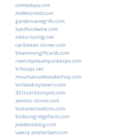
cmmedspa.com
midletontkd.com
gardensandgrills.com
basilfoodwine.com
nikko-tochigi.net
caribbean-corner.com
bluemoongiftcards.com
rivercitysteampunkexpo.com
kchoops.net
mountainsideskateshop.com
kirtlandcitytavern.com
301nutritionspot.com
ammos-stores.com
loceanecreations.com
birdsongridgefarm.com
joiedevivblog.com
valera-amsterdam.com