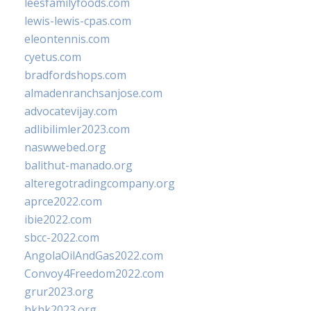
leesfamilyfoods.com
lewis-lewis-cpas.com
eleontennis.com
cyetus.com
bradfordshops.com
almadenranchsanjose.com
advocatevijay.com
adlibilimler2023.com
naswwebed.org
balithut-manado.org
alteregotradingcompany.org
aprce2022.com
ibie2022.com
sbcc-2022.com
AngolaOilAndGas2022.com
Convoy4Freedom2022.com
grur2023.org
hkhk2023.org