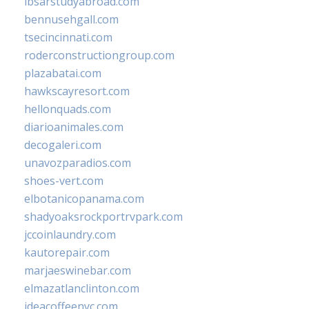
ibsarstudyabroad.com
bennusehgall.com
tsecincinnati.com
roderconstructiongroup.com
plazabatai.com
hawkscayresort.com
hellonquads.com
diarioanimales.com
decogaleri.com
unavozparadios.com
shoes-vert.com
elbotanicopanama.com
shadyoaksrockportrvpark.com
jccoinlaundry.com
kautorepair.com
marjaeswinebar.com
elmazatlanclinton.com
ideacoffeenyc.com