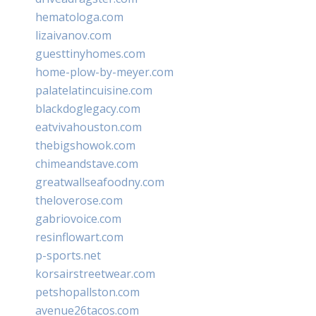
hematologa.com
lizaivanov.com
guesttinyhomes.com
home-plow-by-meyer.com
palatelatincuisine.com
blackdoglegacy.com
eatvivahouston.com
thebigshowok.com
chimeandstave.com
greatwallseafoodny.com
theloverose.com
gabriovoice.com
resinflowart.com
p-sports.net
korsairstreetwear.com
petshopallston.com
avenue26tacos.com