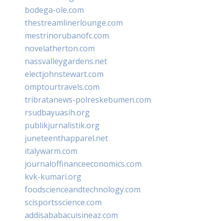
bodega-ole.com
thestreamlinerlounge.com
mestrinorubanofc.com
novelatherton.com
nassvalleygardens.net
electjohnstewart.com
omptourtravels.com
tribratanews-polreskebumen.com
rsudbayuasih.org
publikjurnalistik.org
juneteenthapparel.net
italywarm.com
journaloffinanceeconomics.com
kvk-kumari.org
foodscienceandtechnology.com
scisportsscience.com
addisababacuisineaz.com