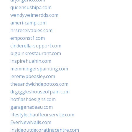
queensushipa.com
wendyweimerdds.com
ameri-camp.com
hrsreceivables.com
empconst1.com
cinderella-support.com
bigpinkrestaurant.com
inspirehuahin.com
memmingerspainting.com
jeremypbeasley.com
thesandwichdepotcos.com
drgiggleshouseofpain.com
hotflashdesigns.com
garagenadeau.com
lifestylechauffeurservice.com
EverNewNails.com
insideoutdecoratingcentre.com