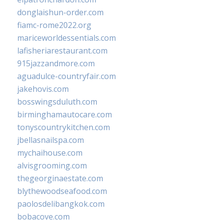
donglaishun-order.com
fiamc-rome2022.org
mariceworldessentials.com
lafisheriarestaurant.com
915jazzandmore.com
aguadulce-countryfair.com
jakehovis.com
bosswingsduluth.com
birminghamautocare.com
tonyscountrykitchen.com
jbellasnailspa.com
mychaihouse.com
alvisgrooming.com
thegeorginaestate.com
blythewoodseafood.com
paolosdelibangkok.com
bobacove.com