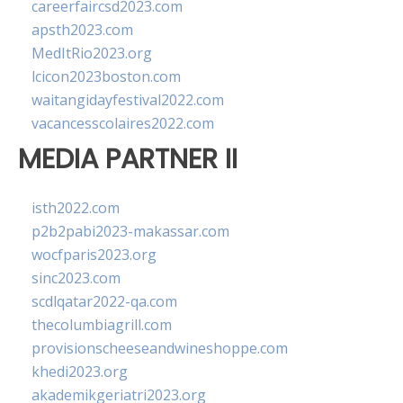
careerfaircsd2023.com
apsth2023.com
MedItRio2023.org
lcicon2023boston.com
waitangidayfestival2022.com
vacancesscolaires2022.com
MEDIA PARTNER II
isth2022.com
p2b2pabi2023-makassar.com
wocfparis2023.org
sinc2023.com
scdlqatar2022-qa.com
thecolumbiagrill.com
provisionscheeseandwineshoppe.com
khedi2023.org
akademikgeriatri2023.org