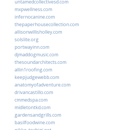
untamedcollectivesd.com
mxpwellness.com
infernocanine.com
thepaperhousecollection.com
allisonwillisholley.com
solslite.org
portwayinn.com
djmaddogmusic.com
thesoundarchitects.com
allin1roofing.com
keepjudgewebb.com
anatomyofadventure.com
drivancastillo.com
cmmedspa.com
midletontkd.com
gardensandgrills.com
basilfoodwine.com
nikko-tochigi.net