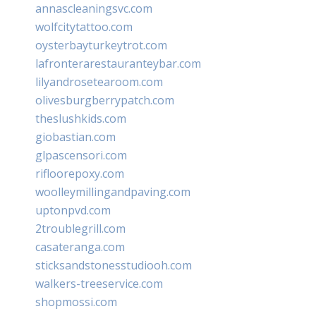
annascleaningsvc.com
wolfcitytattoo.com
oysterbayturkeytrot.com
lafronterarestauranteybar.com
lilyandrosetearoom.com
olivesburgberrypatch.com
theslushkids.com
giobastian.com
glpascensori.com
rifloorepoxy.com
woolleymillingandpaving.com
uptonpvd.com
2troublegrill.com
casateranga.com
sticksandstonesstudiooh.com
walkers-treeservice.com
shopmossi.com