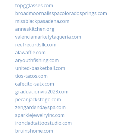
topgglasses.com
broadmoornailsspacoloradosprings.com
missblackpasadena.com
anneskitchen.org
valenciamarketytaqueria.com
reefrecordsllc.com
alawaffle.com
aryouthfishing.com
united-basketball.com
tios-tacos.com
cafecito-satx.com
graduacionviu2023.com
pecanjackstogo.com
zengardendayspa.com
sparklejewelryinc.com
ironcladtattoostudio.com
bruinshome.com