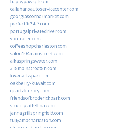
happypawspl.com
callahansautoservicecenter.com
georgiascornermarket.com
perfectfit24-7.com
portugalprivatedriver.com
von-racer.com
coffeeshopcharleston.com
salon104mainstreet.com
alkaspringswater.com
318mainstreet8h.com
lovenailsspari.com
oakberry-kuwait.com
quartzliterary.com
friendsofbroderickpark.com
studiopiattellina.com
jannagrillspringfield.com
fujiyamacharleston.com
elpatronchardon.com