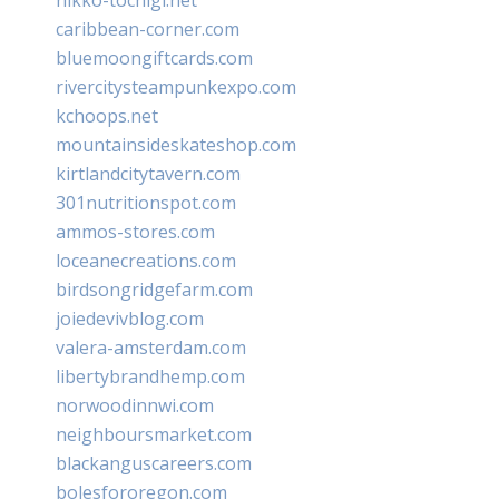
caribbean-corner.com
bluemoongiftcards.com
rivercitysteampunkexpo.com
kchoops.net
mountainsideskateshop.com
kirtlandcitytavern.com
301nutritionspot.com
ammos-stores.com
loceanecreations.com
birdsongridgefarm.com
joiedevivblog.com
valera-amsterdam.com
libertybrandhemp.com
norwoodinnwi.com
neighboursmarket.com
blackanguscareers.com
bolesfororegon.com