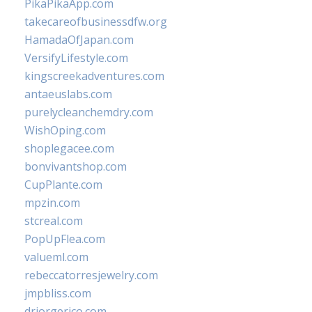
PikaPikaApp.com
takecareofbusinessdfw.org
HamadaOfJapan.com
VersifyLifestyle.com
kingscreekadventures.com
antaeuslabs.com
purelycleanchemdry.com
WishOping.com
shoplegacee.com
bonvivantshop.com
CupPlante.com
mpzin.com
stcreal.com
PopUpFlea.com
valueml.com
rebeccatorresjewelry.com
jmpbliss.com
drjorgerico.com