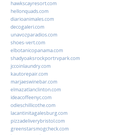
hawkscayresort.com
hellonquads.com
diarioanimales.com
decogaleri.com
unavozparadios.com
shoes-vert.com
elbotanicopanama.com
shadyoaksrockportrvpark.com
jccoinlaundry.com
kautorepair.com
marjaeswinebar.com
elmazatlanclinton.com
ideacoffeenyc.com
odieschillicothe.com
lacantinitagalesburg.com
pizzadeliverybristol.com
greenstarsmogcheck.com