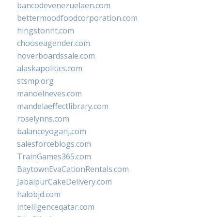
bancodevenezuelaen.com
bettermoodfoodcorporation.com
hingstonnt.com
chooseagender.com
hoverboardssale.com
alaskapolitics.com
stsmp.org
manoelneves.com
mandelaeffectlibrary.com
roselynns.com
balanceyoganj.com
salesforceblogs.com
TrainGames365.com
BaytownEvaCationRentals.com
JabalpurCakeDelivery.com
halobjd.com
intelligenceqatar.com