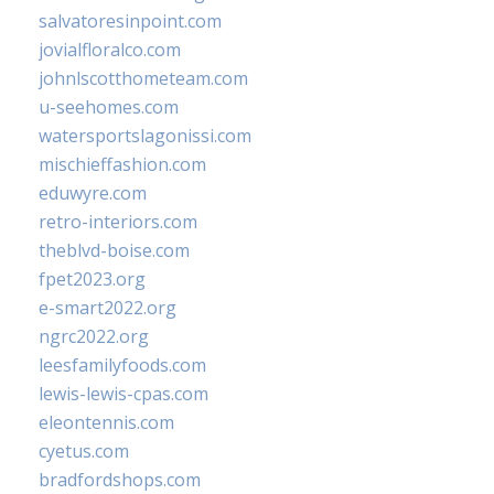
salvatoresinpoint.com
jovialfloralco.com
johnlscotthometeam.com
u-seehomes.com
watersportslagonissi.com
mischieffashion.com
eduwyre.com
retro-interiors.com
theblvd-boise.com
fpet2023.org
e-smart2022.org
ngrc2022.org
leesfamilyfoods.com
lewis-lewis-cpas.com
eleontennis.com
cyetus.com
bradfordshops.com