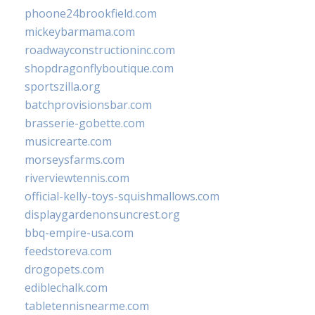
phoone24brookfield.com
mickeybarmama.com
roadwayconstructioninc.com
shopdragonflyboutique.com
sportszilla.org
batchprovisionsbar.com
brasserie-gobette.com
musicrearte.com
morseysfarms.com
riverviewtennis.com
official-kelly-toys-squishmallows.com
displaygardenonsuncrest.org
bbq-empire-usa.com
feedstoreva.com
drogopets.com
ediblechalk.com
tabletennisnearme.com