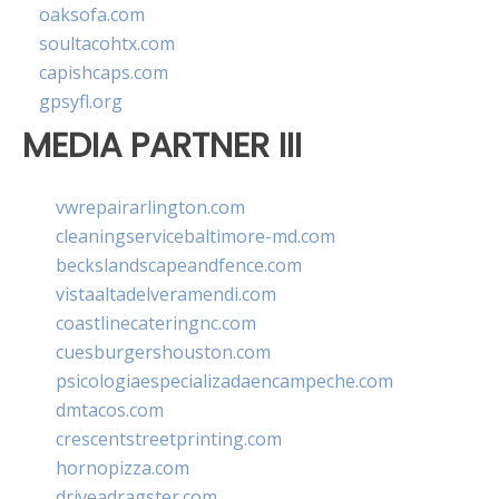
oaksofa.com
soultacohtx.com
capishcaps.com
gpsyfl.org
MEDIA PARTNER III
vwrepairarlington.com
cleaningservicebaltimore-md.com
beckslandscapeandfence.com
vistaaltadelveramendi.com
coastlinecateringnc.com
cuesburgershouston.com
psicologiaespecializadaencampeche.com
dmtacos.com
crescentstreetprinting.com
hornopizza.com
driveadragster.com