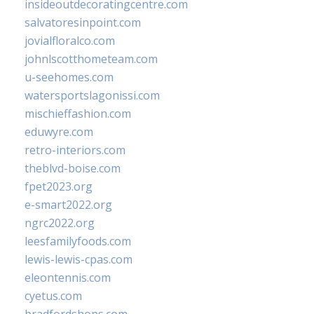
insideoutdecoratingcentre.com
salvatoresinpoint.com
jovialfloralco.com
johnlscotthometeam.com
u-seehomes.com
watersportslagonissi.com
mischieffashion.com
eduwyre.com
retro-interiors.com
theblvd-boise.com
fpet2023.org
e-smart2022.org
ngrc2022.org
leesfamilyfoods.com
lewis-lewis-cpas.com
eleontennis.com
cyetus.com