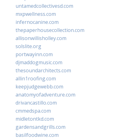
untamedcollectivesd.com
mxpwellness.com
infernocanine.com
thepaperhousecollection.com
allisonwillisholley.com
solslite.org
portwayinn.com
djmaddogmusic.com
thesoundarchitects.com
allin1roofing.com
keepjudgewebb.com
anatomyofadventure.com
drivancastillo.com
cmmedspa.com
midletontkd.com
gardensandgrills.com
basilfoodwine.com