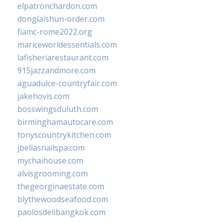
elpatronchardon.com
donglaishun-order.com
fiamc-rome2022.org
mariceworldessentials.com
lafisheriarestaurant.com
915jazzandmore.com
aguadulce-countryfair.com
jakehovis.com
bosswingsduluth.com
birminghamautocare.com
tonyscountrykitchen.com
jbellasnailspa.com
mychaihouse.com
alvisgrooming.com
thegeorginaestate.com
blythewoodseafood.com
paolosdelibangkok.com