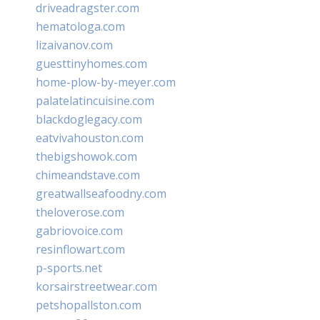
driveadragster.com
hematologa.com
lizaivanov.com
guesttinyhomes.com
home-plow-by-meyer.com
palatelatincuisine.com
blackdoglegacy.com
eatvivahouston.com
thebigshowok.com
chimeandstave.com
greatwallseafoodny.com
theloverose.com
gabriovoice.com
resinflowart.com
p-sports.net
korsairstreetwear.com
petshopallston.com