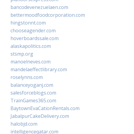
bancodevenezuelaen.com
bettermoodfoodcorporation.com
hingstonnt.com
chooseagender.com
hoverboardssale.com
alaskapolitics.com
stsmp.org
manoelneves.com
mandelaeffectlibrary.com
roselynns.com
balanceyoganj.com
salesforceblogs.com
TrainGames365.com
BaytownEvaCationRentals.com
JabalpurCakeDelivery.com
halobjd.com
intelligenceqatar.com