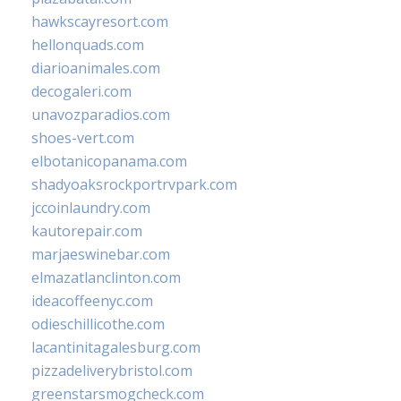
hawkscayresort.com
hellonquads.com
diarioanimales.com
decogaleri.com
unavozparadios.com
shoes-vert.com
elbotanicopanama.com
shadyoaksrockportrvpark.com
jccoinlaundry.com
kautorepair.com
marjaeswinebar.com
elmazatlanclinton.com
ideacoffeenyc.com
odieschillicothe.com
lacantinitagalesburg.com
pizzadeliverybristol.com
greenstarsmogcheck.com