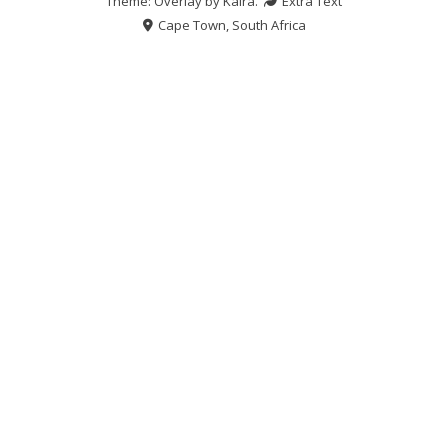
Theme: Overlay by
Kaira
.
Extra Text
Cape Town, South Africa