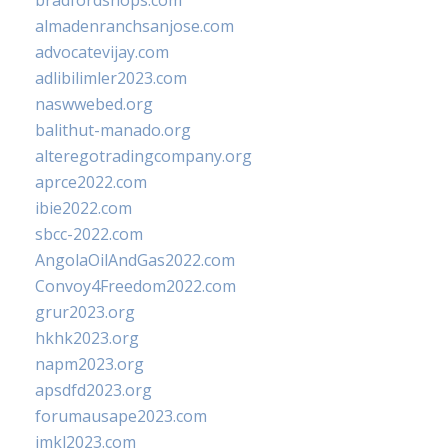
bradfordshops.com
almadenranchsanjose.com
advocatevijay.com
adlibilimler2023.com
naswwebed.org
balithut-manado.org
alteregotradingcompany.org
aprce2022.com
ibie2022.com
sbcc-2022.com
AngolaOilAndGas2022.com
Convoy4Freedom2022.com
grur2023.org
hkhk2023.org
napm2023.org
apsdfd2023.org
forumausape2023.com
imkl2023.com