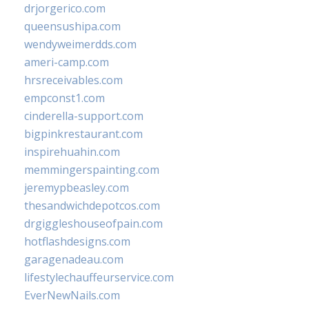
drjorgerico.com
queensushipa.com
wendyweimerdds.com
ameri-camp.com
hrsreceivables.com
empconst1.com
cinderella-support.com
bigpinkrestaurant.com
inspirehuahin.com
memmingerspainting.com
jeremypbeasley.com
thesandwichdepotcos.com
drgiggleshouseofpain.com
hotflashdesigns.com
garagenadeau.com
lifestylechauffeurservice.com
EverNewNails.com