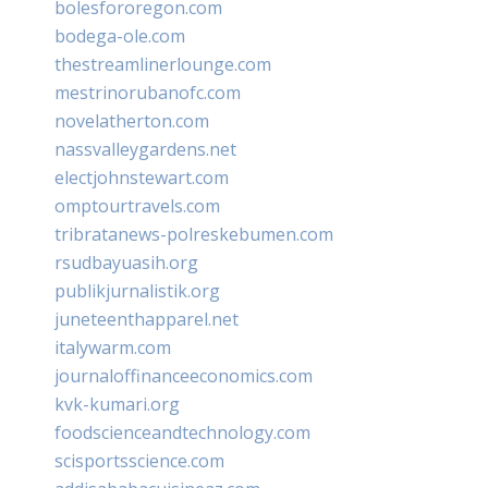
bolesfororegon.com
bodega-ole.com
thestreamlinerlounge.com
mestrinorubanofc.com
novelatherton.com
nassvalleygardens.net
electjohnstewart.com
omptourtravels.com
tribratanews-polreskebumen.com
rsudbayuasih.org
publikjurnalistik.org
juneteenthapparel.net
italywarm.com
journaloffinanceeconomics.com
kvk-kumari.org
foodscienceandtechnology.com
scisportsscience.com