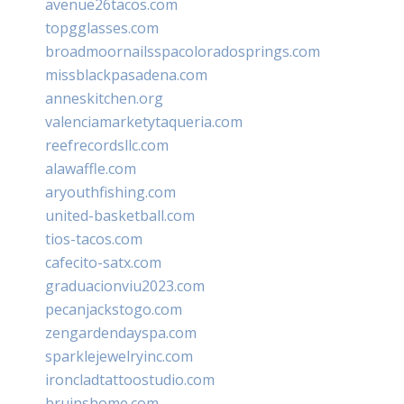
avenue26tacos.com
topgglasses.com
broadmoornailsspacoloradosprings.com
missblackpasadena.com
anneskitchen.org
valenciamarketytaqueria.com
reefrecordsllc.com
alawaffle.com
aryouthfishing.com
united-basketball.com
tios-tacos.com
cafecito-satx.com
graduacionviu2023.com
pecanjackstogo.com
zengardendayspa.com
sparklejewelryinc.com
ironcladtattoostudio.com
bruinshome.com