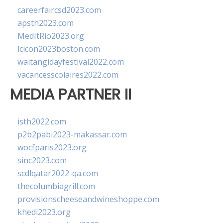
careerfaircsd2023.com
apsth2023.com
MedItRio2023.org
lcicon2023boston.com
waitangidayfestival2022.com
vacancesscolaires2022.com
MEDIA PARTNER II
isth2022.com
p2b2pabi2023-makassar.com
wocfparis2023.org
sinc2023.com
scdlqatar2022-qa.com
thecolumbiagrill.com
provisionscheeseandwineshoppe.com
khedi2023.org