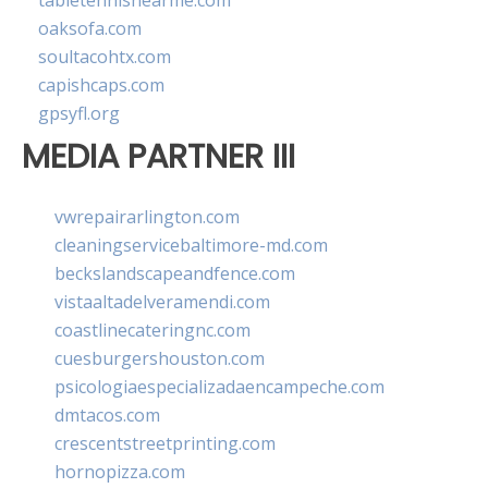
tabletennisnearme.com
oaksofa.com
soultacohtx.com
capishcaps.com
gpsyfl.org
MEDIA PARTNER III
vwrepairarlington.com
cleaningservicebaltimore-md.com
beckslandscapeandfence.com
vistaaltadelveramendi.com
coastlinecateringnc.com
cuesburgershouston.com
psicologiaespecializadaencampeche.com
dmtacos.com
crescentstreetprinting.com
hornopizza.com