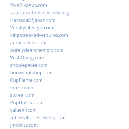
PikaPikaApp.com
takecareofbusinessdfw.org
HamadaOfJapan.com
VersifyLifestyle.com
kingscreekadventures.com
antaeuslabs.com
purelycleanchemdry.com
WishOping.com
shoplegacee.com
bonvivantshop.com
CupPlante.com
mpzin.com
stcreal.com
PopUpFlea.com
valueml.com
rebeccatorresjewelry.com
jmpbliss.com