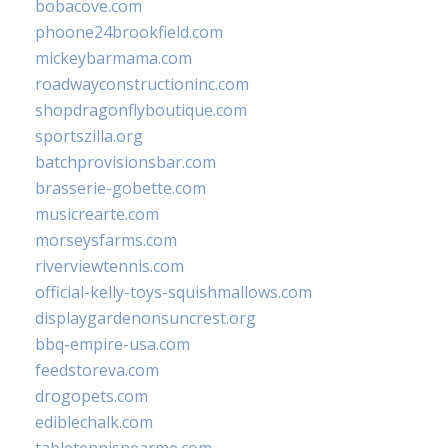
bobacove.com
phoone24brookfield.com
mickeybarmama.com
roadwayconstructioninc.com
shopdragonflyboutique.com
sportszilla.org
batchprovisionsbar.com
brasserie-gobette.com
musicrearte.com
morseysfarms.com
riverviewtennis.com
official-kelly-toys-squishmallows.com
displaygardenonsuncrest.org
bbq-empire-usa.com
feedstoreva.com
drogopets.com
ediblechalk.com