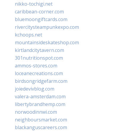
nikko-tochigi.net
caribbean-corner.com
bluemoongiftcards.com
rivercitysteampunkexpo.com
kchoops.net
mountainsideskateshop.com
kirtlandcitytavern.com
301nutritionspot.com
ammos-stores.com
loceanecreations.com
birdsongridgefarm.com
joiedevivblog.com
valera-amsterdam.com
libertybrandhemp.com
norwoodinnwi.com
neighboursmarket.com
blackanguscareers.com