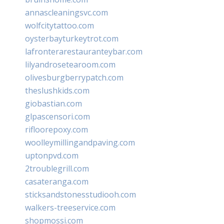
annascleaningsvc.com
wolfcitytattoo.com
oysterbayturkeytrot.com
lafronterarestauranteybar.com
lilyandrosetearoom.com
olivesburgberrypatch.com
theslushkids.com
giobastian.com
glpascensori.com
rifloorepoxy.com
woolleymillingandpaving.com
uptonpvd.com
2troublegrill.com
casateranga.com
sticksandstonesstudiooh.com
walkers-treeservice.com
shopmossi.com