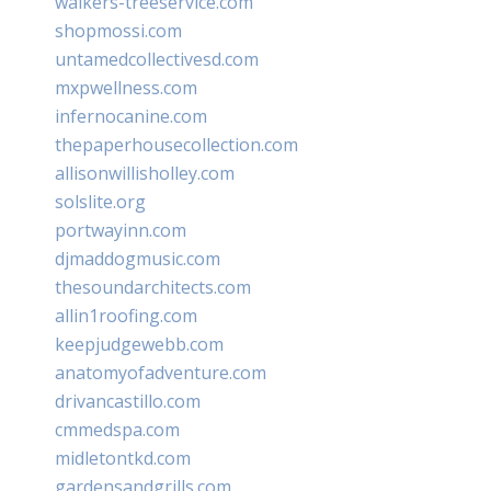
walkers-treeservice.com
shopmossi.com
untamedcollectivesd.com
mxpwellness.com
infernocanine.com
thepaperhousecollection.com
allisonwillisholley.com
solslite.org
portwayinn.com
djmaddogmusic.com
thesoundarchitects.com
allin1roofing.com
keepjudgewebb.com
anatomyofadventure.com
drivancastillo.com
cmmedspa.com
midletontkd.com
gardensandgrills.com