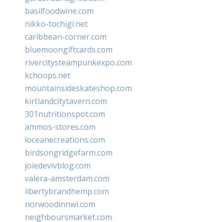
basilfoodwine.com
nikko-tochigi.net
caribbean-corner.com
bluemoongiftcards.com
rivercitysteampunkexpo.com
kchoops.net
mountainsideskateshop.com
kirtlandcitytavern.com
301nutritionspot.com
ammos-stores.com
loceanecreations.com
birdsongridgefarm.com
joiedevivblog.com
valera-amsterdam.com
libertybrandhemp.com
norwoodinnwi.com
neighboursmarket.com