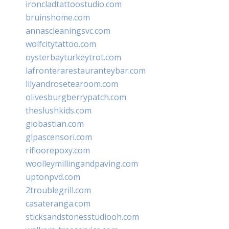
ironcladtattoostudio.com
bruinshome.com
annascleaningsvc.com
wolfcitytattoo.com
oysterbayturkeytrot.com
lafronterarestauranteybar.com
lilyandrosetearoom.com
olivesburgberrypatch.com
theslushkids.com
giobastian.com
glpascensori.com
rifloorepoxy.com
woolleymillingandpaving.com
uptonpvd.com
2troublegrill.com
casateranga.com
sticksandstonesstudiooh.com