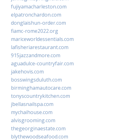
fujiyamacharleston.com
elpatronchardon.com
donglaishun-order.com
fiamc-rome2022.org
mariceworldessentials.com
lafisheriarestaurant.com
915jazzandmore.com
aguadulce-countryfair.com
jakehovis.com
bosswingsduluth.com
birminghamautocare.com
tonyscountrykitchen.com
jbellasnailspa.com
mychaihouse.com
alvisgrooming.com
thegeorginaestate.com
blythewoodseafood.com