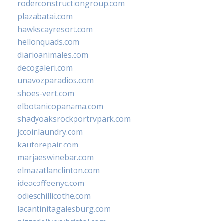
roderconstructiongroup.com
plazabatai.com
hawkscayresort.com
hellonquads.com
diarioanimales.com
decogaleri.com
unavozparadios.com
shoes-vert.com
elbotanicopanama.com
shadyoaksrockportrvpark.com
jccoinlaundry.com
kautorepair.com
marjaeswinebar.com
elmazatlanclinton.com
ideacoffeenyc.com
odieschillicothe.com
lacantinitagalesburg.com