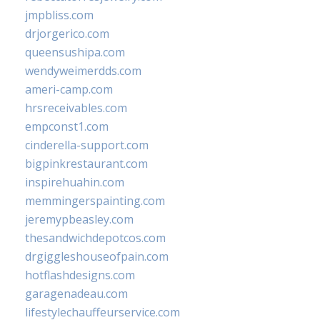
jmpbliss.com
drjorgerico.com
queensushipa.com
wendyweimerdds.com
ameri-camp.com
hrsreceivables.com
empconst1.com
cinderella-support.com
bigpinkrestaurant.com
inspirehuahin.com
memmingerspainting.com
jeremypbeasley.com
thesandwichdepotcos.com
drgiggleshouseofpain.com
hotflashdesigns.com
garagenadeau.com
lifestylechauffeurservice.com