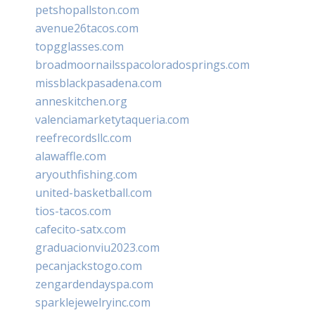
petshopallston.com
avenue26tacos.com
topgglasses.com
broadmoornailsspacoloradosprings.com
missblackpasadena.com
anneskitchen.org
valenciamarketytaqueria.com
reefrecordsllc.com
alawaffle.com
aryouthfishing.com
united-basketball.com
tios-tacos.com
cafecito-satx.com
graduacionviu2023.com
pecanjackstogo.com
zengardendayspa.com
sparklejewelryinc.com