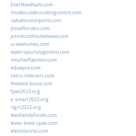
EverNewNails.com
insideoutdecoratingcentre.com
salvatoresinpoint.com
jovialfloralco.com
johnlscotthometeam.com
u-seehomes.com
watersportslagonissi.com
mischieffashion.com
eduwyre.com
retro-interiors.com
theblvd-boise.com
fpet2023.org
e-smart2022.org
ngrc2022.org
leesfamilyfoods.com
lewis-lewis-cpas.com
eleontennis.com