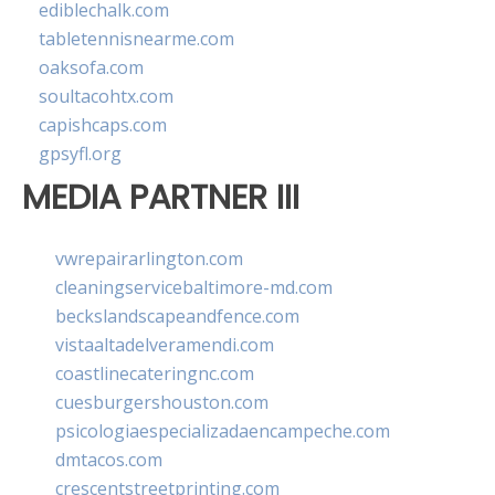
ediblechalk.com
tabletennisnearme.com
oaksofa.com
soultacohtx.com
capishcaps.com
gpsyfl.org
MEDIA PARTNER III
vwrepairarlington.com
cleaningservicebaltimore-md.com
beckslandscapeandfence.com
vistaaltadelveramendi.com
coastlinecateringnc.com
cuesburgershouston.com
psicologiaespecializadaencampeche.com
dmtacos.com
crescentstreetprinting.com