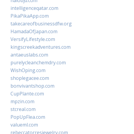
halobjd.com
intelligenceqatar.com
PikaPikaApp.com
takecareofbusinessdfw.org
HamadaOfJapan.com
VersifyLifestyle.com
kingscreekadventures.com
antaeuslabs.com
purelycleanchemdry.com
WishOping.com
shoplegacee.com
bonvivantshop.com
CupPlante.com
mpzin.com
stcreal.com
PopUpFlea.com
valueml.com
rebeccatorresjewelry.com