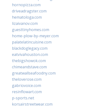
hornopizza.com
driveadragster.com
hematologa.com
lizaivanov.com
guesttinyhomes.com
home-plow-by-meyer.com
palatelatincuisine.com
blackdoglegacy.com
eatvivahouston.com
thebigshowok.com
chimeandstave.com
greatwallseafoodny.com
theloverose.com
gabriovoice.com
resinflowart.com
p-sports.net
korsairstreetwear.com