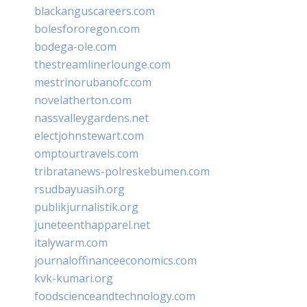
blackanguscareers.com
bolesfororegon.com
bodega-ole.com
thestreamlinerlounge.com
mestrinorubanofc.com
novelatherton.com
nassvalleygardens.net
electjohnstewart.com
omptourtravels.com
tribratanews-polreskebumen.com
rsudbayuasih.org
publikjurnalistik.org
juneteenthapparel.net
italywarm.com
journaloffinanceeconomics.com
kvk-kumari.org
foodscienceandtechnology.com