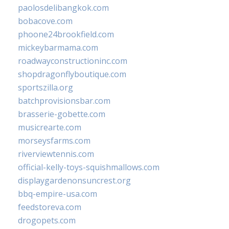
paolosdelibangkok.com
bobacove.com
phoone24brookfield.com
mickeybarmama.com
roadwayconstructioninc.com
shopdragonflyboutique.com
sportszilla.org
batchprovisionsbar.com
brasserie-gobette.com
musicrearte.com
morseysfarms.com
riverviewtennis.com
official-kelly-toys-squishmallows.com
displaygardenonsuncrest.org
bbq-empire-usa.com
feedstoreva.com
drogopets.com