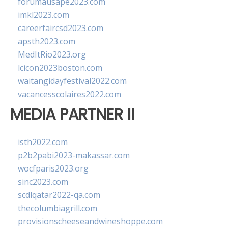
forumausape2023.com
imkl2023.com
careerfaircsd2023.com
apsth2023.com
MedItRio2023.org
lcicon2023boston.com
waitangidayfestival2022.com
vacancesscolaires2022.com
MEDIA PARTNER II
isth2022.com
p2b2pabi2023-makassar.com
wocfparis2023.org
sinc2023.com
scdlqatar2022-qa.com
thecolumbiagrill.com
provisionscheeseandwineshoppe.com