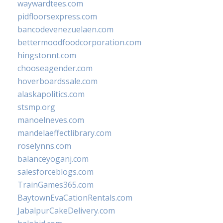
waywardtees.com
pidfloorsexpress.com
bancodevenezuelaen.com
bettermoodfoodcorporation.com
hingstonnt.com
chooseagender.com
hoverboardssale.com
alaskapolitics.com
stsmp.org
manoelneves.com
mandelaeffectlibrary.com
roselynns.com
balanceyoganj.com
salesforceblogs.com
TrainGames365.com
BaytownEvaCationRentals.com
JabalpurCakeDelivery.com