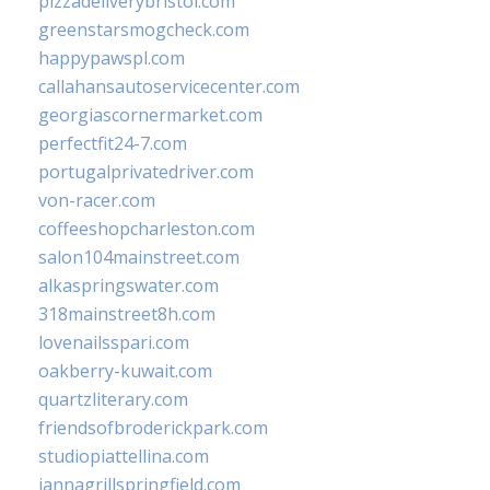
pizzadeliverybristol.com
greenstarsmogcheck.com
happypawspl.com
callahansautoservicecenter.com
georgiascornermarket.com
perfectfit24-7.com
portugalprivatedriver.com
von-racer.com
coffeeshopcharleston.com
salon104mainstreet.com
alkaspringswater.com
318mainstreet8h.com
lovenailsspari.com
oakberry-kuwait.com
quartzliterary.com
friendsofbroderickpark.com
studiopiattellina.com
jannagrillspringfield.com