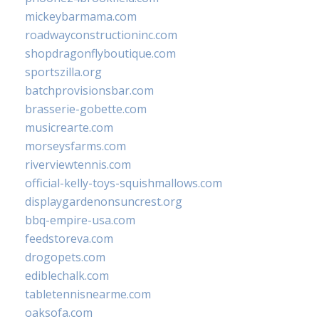
mickeybarmama.com
roadwayconstructioninc.com
shopdragonflyboutique.com
sportszilla.org
batchprovisionsbar.com
brasserie-gobette.com
musicrearte.com
morseysfarms.com
riverviewtennis.com
official-kelly-toys-squishmallows.com
displaygardenonsuncrest.org
bbq-empire-usa.com
feedstoreva.com
drogopets.com
ediblechalk.com
tabletennisnearme.com
oaksofa.com