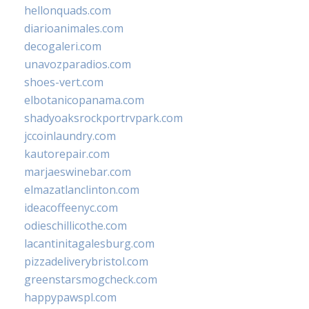
hellonquads.com
diarioanimales.com
decogaleri.com
unavozparadios.com
shoes-vert.com
elbotanicopanama.com
shadyoaksrockportrvpark.com
jccoinlaundry.com
kautorepair.com
marjaeswinebar.com
elmazatlanclinton.com
ideacoffeenyc.com
odieschillicothe.com
lacantinitagalesburg.com
pizzadeliverybristol.com
greenstarsmogcheck.com
happypawspl.com