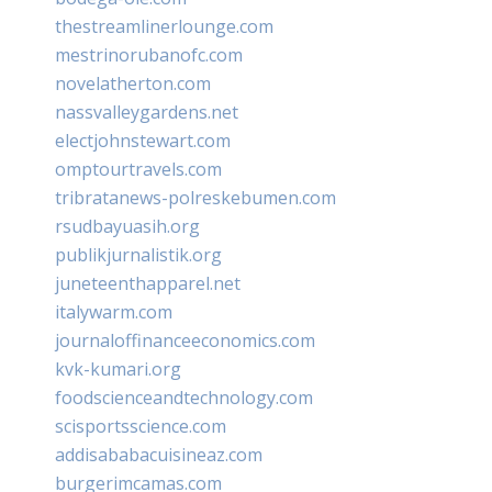
thestreamlinerlounge.com
mestrinorubanofc.com
novelatherton.com
nassvalleygardens.net
electjohnstewart.com
omptourtravels.com
tribratanews-polreskebumen.com
rsudbayuasih.org
publikjurnalistik.org
juneteenthapparel.net
italywarm.com
journaloffinanceeconomics.com
kvk-kumari.org
foodscienceandtechnology.com
scisportsscience.com
addisababacuisineaz.com
burgerimcamas.com