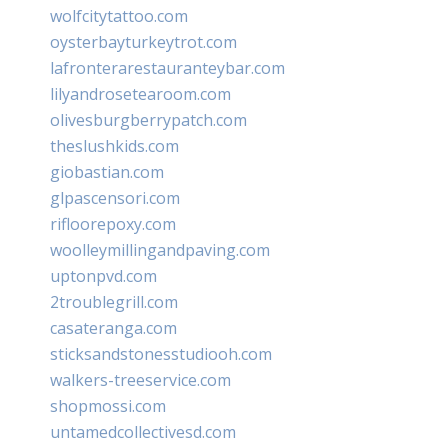
wolfcitytattoo.com
oysterbayturkeytrot.com
lafronterarestauranteybar.com
lilyandrosetearoom.com
olivesburgberrypatch.com
theslushkids.com
giobastian.com
glpascensori.com
rifloorepoxy.com
woolleymillingandpaving.com
uptonpvd.com
2troublegrill.com
casateranga.com
sticksandstonesstudiooh.com
walkers-treeservice.com
shopmossi.com
untamedcollectivesd.com