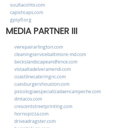
soultacohtx.com
capishcaps.com
gpsyfl.org
MEDIA PARTNER III
vwrepairarlington.com
cleaningservicebaltimore-md.com
beckslandscapeandfence.com
vistaaltadelveramendi.com
coastlinecateringnc.com
cuesburgershouston.com
psicologiaespecializadaencampeche.com
dmtacos.com
crescentstreetprinting.com
hornopizza.com
driveadragster.com