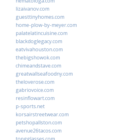
hematologa.com
lizaivanov.com
guesttinyhomes.com
home-plow-by-meyer.com
palatelatincuisine.com
blackdoglegacy.com
eatvivahouston.com
thebigshowok.com
chimeandstave.com
greatwallseafoodny.com
theloverose.com
gabriovoice.com
resinflowart.com
p-sports.net
korsairstreetwear.com
petshopallston.com
avenue26tacos.com
topgglasses.com