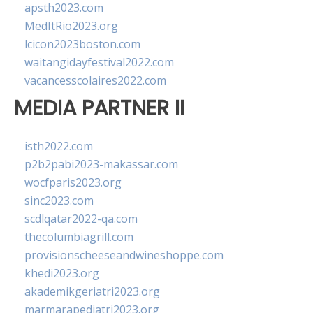
apsth2023.com
MedItRio2023.org
lcicon2023boston.com
waitangidayfestival2022.com
vacancesscolaires2022.com
MEDIA PARTNER II
isth2022.com
p2b2pabi2023-makassar.com
wocfparis2023.org
sinc2023.com
scdlqatar2022-qa.com
thecolumbiagrill.com
provisionscheeseandwineshoppe.com
khedi2023.org
akademikgeriatri2023.org
marmarapediatri2023.org