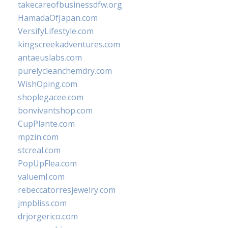
takecareofbusinessdfw.org
HamadaOfJapan.com
VersifyLifestyle.com
kingscreekadventures.com
antaeuslabs.com
purelycleanchemdry.com
WishOping.com
shoplegacee.com
bonvivantshop.com
CupPlante.com
mpzin.com
stcreal.com
PopUpFlea.com
valueml.com
rebeccatorresjewelry.com
jmpbliss.com
drjorgerico.com