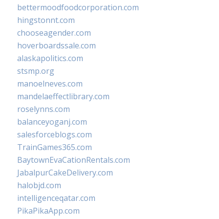
bettermoodfoodcorporation.com
hingstonnt.com
chooseagender.com
hoverboardssale.com
alaskapolitics.com
stsmp.org
manoelneves.com
mandelaeffectlibrary.com
roselynns.com
balanceyoganj.com
salesforceblogs.com
TrainGames365.com
BaytownEvaCationRentals.com
JabalpurCakeDelivery.com
halobjd.com
intelligenceqatar.com
PikaPikaApp.com