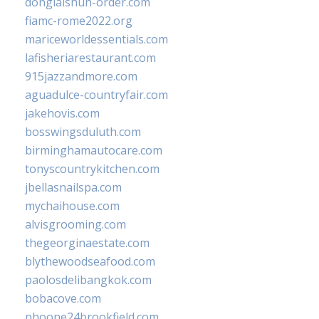
donglaishun-order.com
fiamc-rome2022.org
mariceworldessentials.com
lafisheriarestaurant.com
915jazzandmore.com
aguadulce-countryfair.com
jakehovis.com
bosswingsduluth.com
birminghamautocare.com
tonyscountrykitchen.com
jbellasnailspa.com
mychaihouse.com
alvisgrooming.com
thegeorginaestate.com
blythewoodseafood.com
paolosdelibangkok.com
bobacove.com
phoone24brookfield.com