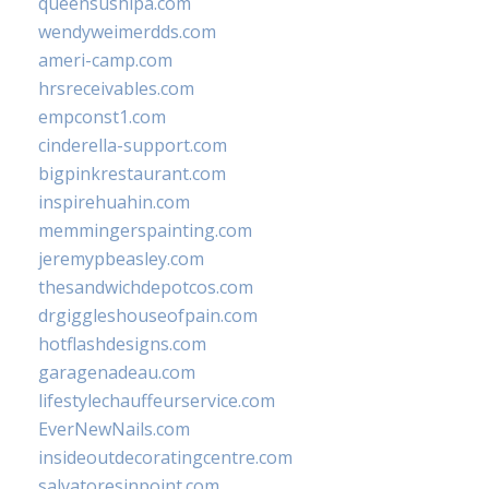
queensushipa.com
wendyweimerdds.com
ameri-camp.com
hrsreceivables.com
empconst1.com
cinderella-support.com
bigpinkrestaurant.com
inspirehuahin.com
memmingerspainting.com
jeremypbeasley.com
thesandwichdepotcos.com
drgiggleshouseofpain.com
hotflashdesigns.com
garagenadeau.com
lifestylechauffeurservice.com
EverNewNails.com
insideoutdecoratingcentre.com
salvatoresinpoint.com