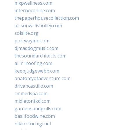
mxpwellness.com
infernocanine.com
thepaperhousecollection.com
allisonwillisholley.com
solslite.org
portwayinn.com
djmaddogmusic.com
thesoundarchitects.com
allin1roofing.com
keepjudgewebb.com
anatomyofadventure.com
drivancastillo.com
cmmedspa.com
midletontkd.com
gardensandgrills.com
basilfoodwine.com
nikko-tochigi.net