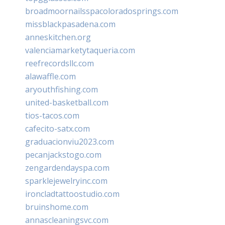
broadmoornailsspacoloradosprings.com
missblackpasadena.com
anneskitchen.org
valenciamarketytaqueria.com
reefrecordsllc.com
alawaffle.com
aryouthfishing.com
united-basketball.com
tios-tacos.com
cafecito-satx.com
graduacionviu2023.com
pecanjackstogo.com
zengardendayspa.com
sparklejewelryinc.com
ironcladtattoostudio.com
bruinshome.com
annascleaningsvc.com