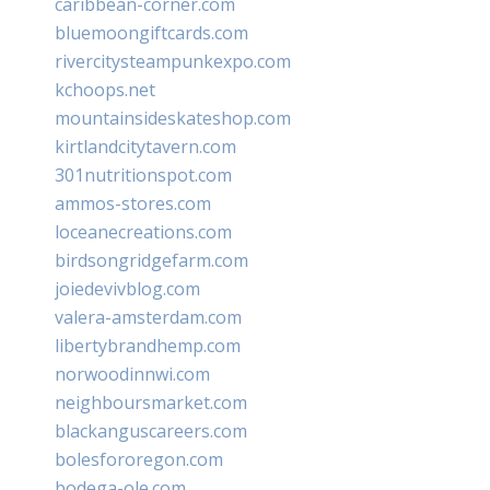
caribbean-corner.com
bluemoongiftcards.com
rivercitysteampunkexpo.com
kchoops.net
mountainsideskateshop.com
kirtlandcitytavern.com
301nutritionspot.com
ammos-stores.com
loceanecreations.com
birdsongridgefarm.com
joiedevivblog.com
valera-amsterdam.com
libertybrandhemp.com
norwoodinnwi.com
neighboursmarket.com
blackanguscareers.com
bolesfororegon.com
bodega-ole.com