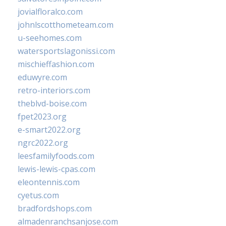
jovialfloralco.com
johnlscotthometeam.com
u-seehomes.com
watersportslagonissi.com
mischieffashion.com
eduwyre.com
retro-interiors.com
theblvd-boise.com
fpet2023.org
e-smart2022.org
ngrc2022.org
leesfamilyfoods.com
lewis-lewis-cpas.com
eleontennis.com
cyetus.com
bradfordshops.com
almadenranchsanjose.com