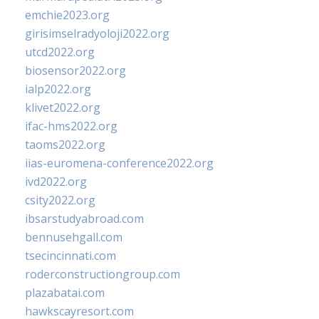
emchie2023.org
girisimselradyoloji2022.org
utcd2022.org
biosensor2022.org
ialp2022.org
klivet2022.org
ifac-hms2022.org
taoms2022.org
iias-euromena-conference2022.org
ivd2022.org
csity2022.org
ibsarstudyabroad.com
bennusehgall.com
tsecincinnati.com
roderconstructiongroup.com
plazabatai.com
hawkscayresort.com