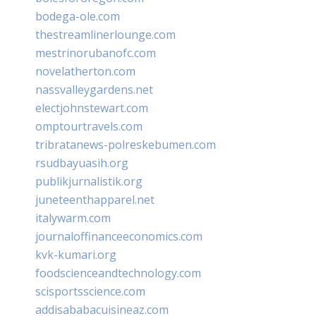
bodega-ole.com
thestreamlinerlounge.com
mestrinorubanofc.com
novelatherton.com
nassvalleygardens.net
electjohnstewart.com
omptourtravels.com
tribratanews-polreskebumen.com
rsudbayuasih.org
publikjurnalistik.org
juneteenthapparel.net
italywarm.com
journaloffinanceeconomics.com
kvk-kumari.org
foodscienceandtechnology.com
scisportsscience.com
addisababacuisineaz.com