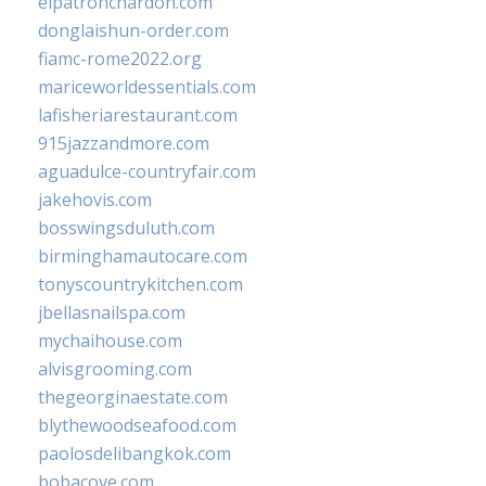
elpatronchardon.com
donglaishun-order.com
fiamc-rome2022.org
mariceworldessentials.com
lafisheriarestaurant.com
915jazzandmore.com
aguadulce-countryfair.com
jakehovis.com
bosswingsduluth.com
birminghamautocare.com
tonyscountrykitchen.com
jbellasnailspa.com
mychaihouse.com
alvisgrooming.com
thegeorginaestate.com
blythewoodseafood.com
paolosdelibangkok.com
bobacove.com