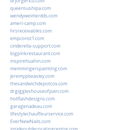
drjorgerico.com
queensushipa.com
wendyweimerdds.com
ameri-camp.com
hrsreceivables.com
empconst1.com
cinderella-support.com
bigpinkrestaurant.com
inspirehuahin.com
memmingerspainting.com
jeremypbeasley.com
thesandwichdepotcos.com
drgiggleshouseofpain.com
hotflashdesigns.com
garagenadeau.com
lifestylechauffeurservice.com
EverNewNails.com
insideoutdecoratingcentre.com