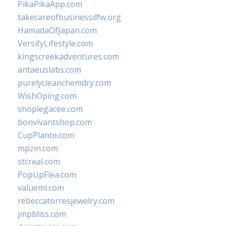
PikaPikaApp.com
takecareofbusinessdfw.org
HamadaOfJapan.com
VersifyLifestyle.com
kingscreekadventures.com
antaeuslabs.com
purelycleanchemdry.com
WishOping.com
shoplegacee.com
bonvivantshop.com
CupPlante.com
mpzin.com
stcreal.com
PopUpFlea.com
valueml.com
rebeccatorresjewelry.com
jmpbliss.com