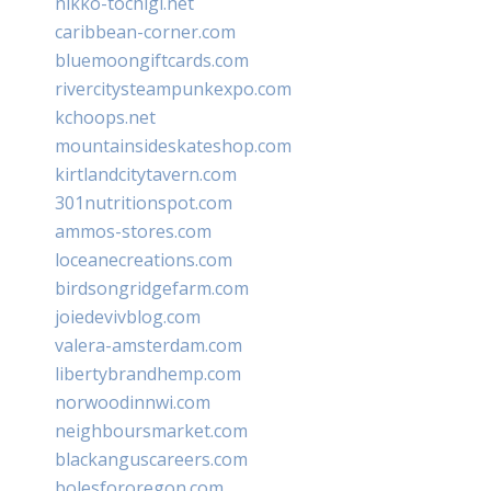
nikko-tochigi.net
caribbean-corner.com
bluemoongiftcards.com
rivercitysteampunkexpo.com
kchoops.net
mountainsideskateshop.com
kirtlandcitytavern.com
301nutritionspot.com
ammos-stores.com
loceanecreations.com
birdsongridgefarm.com
joiedevivblog.com
valera-amsterdam.com
libertybrandhemp.com
norwoodinnwi.com
neighboursmarket.com
blackanguscareers.com
bolesfororegon.com