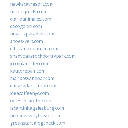
hawkscayresort.com
hellonquads.com
diarioanimales.com
decogaleri.com
unavozparadios.com
shoes-vert.com
elbotanicopanama.com
shadyoaksrockportrvpark.com
jccoinlaundry.com
kautorepair.com
marjaeswinebar.com
elmazatlanclinton.com
ideacoffeenyc.com
odieschillicothe.com
lacantinitagalesburg.com
pizzadeliverybristol.com
greenstarsmogcheck.com