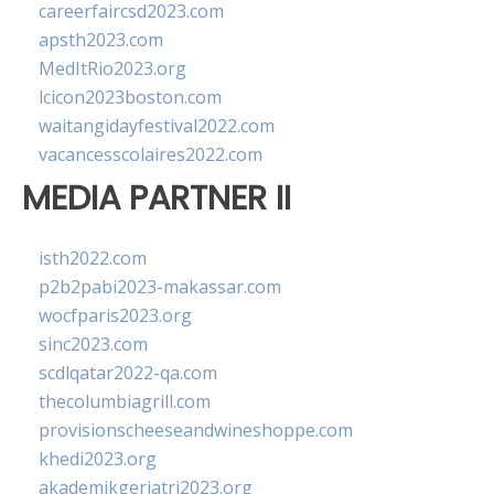
careerfaircsd2023.com
apsth2023.com
MedItRio2023.org
lcicon2023boston.com
waitangidayfestival2022.com
vacancesscolaires2022.com
MEDIA PARTNER II
isth2022.com
p2b2pabi2023-makassar.com
wocfparis2023.org
sinc2023.com
scdlqatar2022-qa.com
thecolumbiagrill.com
provisionscheeseandwineshoppe.com
khedi2023.org
akademikgeriatri2023.org