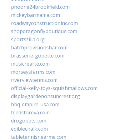
phoone24brookfield.com
mickeybarmama.com
roadwayconstructioninc.com
shopdragonflyboutique.com
sportszilla.org
batchprovisionsbar.com
brasserie-gobette.com
musicrearte.com
morseysfarms.com
riverviewtennis.com
official-kelly-toys-squishmallows.com
displaygardenonsuncrest.org
bbq-empire-usa.com
feedstoreva.com
drogopets.com
ediblechalk.com
tabletennisnearme.com