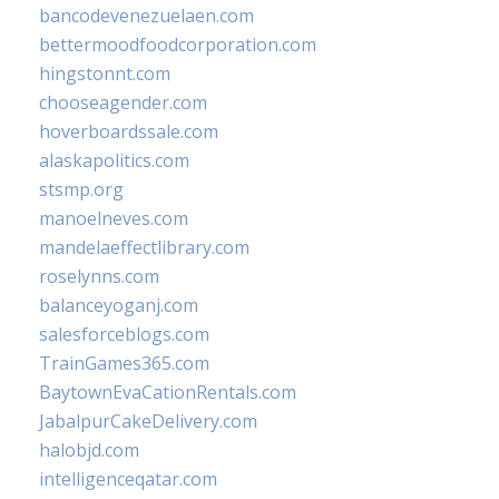
bancodevenezuelaen.com
bettermoodfoodcorporation.com
hingstonnt.com
chooseagender.com
hoverboardssale.com
alaskapolitics.com
stsmp.org
manoelneves.com
mandelaeffectlibrary.com
roselynns.com
balanceyoganj.com
salesforceblogs.com
TrainGames365.com
BaytownEvaCationRentals.com
JabalpurCakeDelivery.com
halobjd.com
intelligenceqatar.com