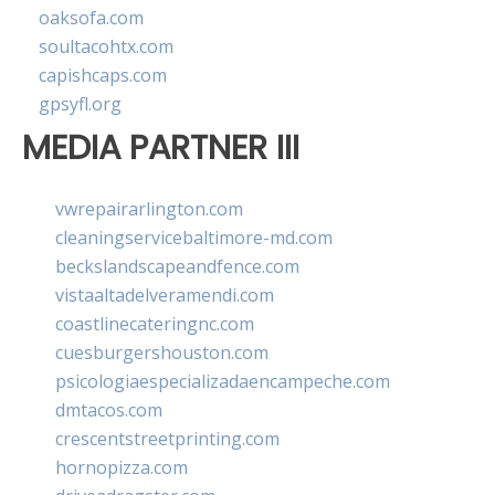
oaksofa.com
soultacohtx.com
capishcaps.com
gpsyfl.org
MEDIA PARTNER III
vwrepairarlington.com
cleaningservicebaltimore-md.com
beckslandscapeandfence.com
vistaaltadelveramendi.com
coastlinecateringnc.com
cuesburgershouston.com
psicologiaespecializadaencampeche.com
dmtacos.com
crescentstreetprinting.com
hornopizza.com