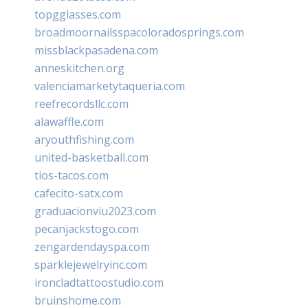
topgglasses.com
broadmoornailsspacoloradosprings.com
missblackpasadena.com
anneskitchen.org
valenciamarketytaqueria.com
reefrecordsllc.com
alawaffle.com
aryouthfishing.com
united-basketball.com
tios-tacos.com
cafecito-satx.com
graduacionviu2023.com
pecanjackstogo.com
zengardendayspa.com
sparklejewelryinc.com
ironcladtattoostudio.com
bruinshome.com