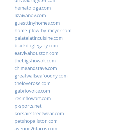
driveadragster.com
hematologa.com
lizaivanov.com
guesttinyhomes.com
home-plow-by-meyer.com
palatelatincuisine.com
blackdoglegacy.com
eatvivahouston.com
thebigshowok.com
chimeandstave.com
greatwallseafoodny.com
theloverose.com
gabriovoice.com
resinflowart.com
p-sports.net
korsairstreetwear.com
petshopallston.com
avenue26tacos.com