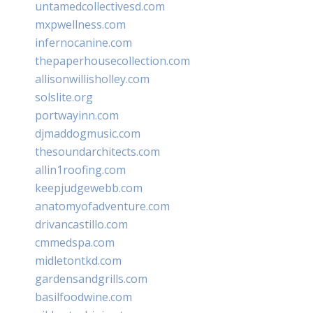
untamedcollectivesd.com
mxpwellness.com
infernocanine.com
thepaperhousecollection.com
allisonwillisholley.com
solslite.org
portwayinn.com
djmaddogmusic.com
thesoundarchitects.com
allin1roofing.com
keepjudgewebb.com
anatomyofadventure.com
drivancastillo.com
cmmedspa.com
midletontkd.com
gardensandgrills.com
basilfoodwine.com