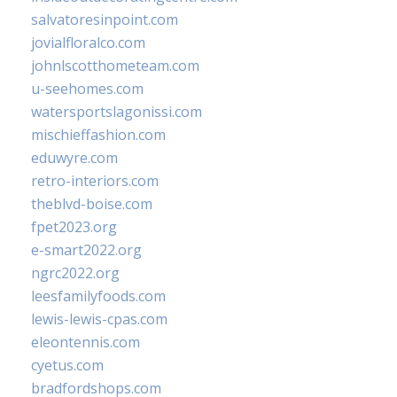
salvatoresinpoint.com
jovialfloralco.com
johnlscotthometeam.com
u-seehomes.com
watersportslagonissi.com
mischieffashion.com
eduwyre.com
retro-interiors.com
theblvd-boise.com
fpet2023.org
e-smart2022.org
ngrc2022.org
leesfamilyfoods.com
lewis-lewis-cpas.com
eleontennis.com
cyetus.com
bradfordshops.com