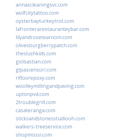
annascleaningsvc.com
wolfcitytattoo.com
oysterbayturkeytrot.com
lafronterarestauranteybar.com
lilyandrosetearoom.com
olivesburgberrypatch.com
theslushkids.com
giobastian.com
glpascensori.com
rifloorepoxy.com
woolleymillingandpaving.com
uptonpvd.com
2troublegrill.com
casateranga.com
sticksandstonesstudiooh.com
walkers-treeservice.com
shopmossi.com