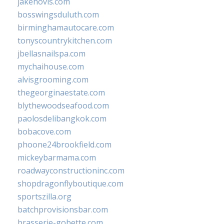
jakehovis.com
bosswingsduluth.com
birminghamautocare.com
tonyscountrykitchen.com
jbellasnailspa.com
mychaihouse.com
alvisgrooming.com
thegeorginaestate.com
blythewoodseafood.com
paolosdelibangkok.com
bobacove.com
phoone24brookfield.com
mickeybarmama.com
roadwayconstructioninc.com
shopdragonflyboutique.com
sportszilla.org
batchprovisionsbar.com
brasserie-gobette.com