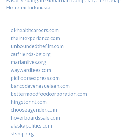
Pasar Keuangan Global dan Dampaknya terhadap
Ekonomi Indonesia
okhealthcareers.com
theintexperience.com
unboundedthefilm.com
catfriends-bg.org
marianlives.org
waywardtees.com
pidfloorsexpress.com
bancodevenezuelaen.com
bettermoodfoodcorporation.com
hingstonnt.com
chooseagender.com
hoverboardssale.com
alaskapolitics.com
stsmp.org