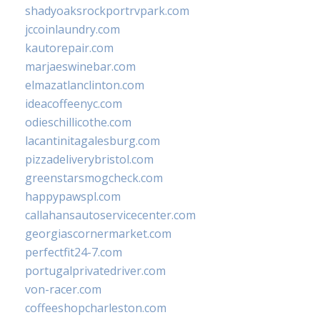
shadyoaksrockportrvpark.com
jccoinlaundry.com
kautorepair.com
marjaeswinebar.com
elmazatlanclinton.com
ideacoffeenyc.com
odieschillicothe.com
lacantinitagalesburg.com
pizzadeliverybristol.com
greenstarsmogcheck.com
happypawspl.com
callahansautoservicecenter.com
georgiascornermarket.com
perfectfit24-7.com
portugalprivatedriver.com
von-racer.com
coffeeshopcharleston.com