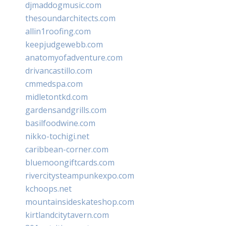
djmaddogmusic.com
thesoundarchitects.com
allin1roofing.com
keepjudgewebb.com
anatomyofadventure.com
drivancastillo.com
cmmedspa.com
midletontkd.com
gardensandgrills.com
basilfoodwine.com
nikko-tochigi.net
caribbean-corner.com
bluemoongiftcards.com
rivercitysteampunkexpo.com
kchoops.net
mountainsideskateshop.com
kirtlandcitytavern.com