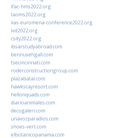
ifac-hms2022.org
taoms2022.org
iias-euromena-conference2022.org
ivd2022.org
csity2022.org
ibsarstudyabroad.com
bennusehgall.com
tsecincinnati.com
roderconstructiongroup.com
plazabatai.com
hawkscayresort.com
hellonquads.com
diarioanimales.com
decogaleri.com
unavozparadios.com
shoes-vert.com
elbotanicopanama.com