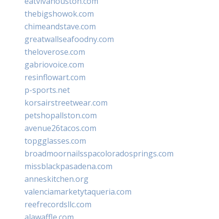
eatvivahouston.com
thebigshowok.com
chimeandstave.com
greatwallseafoodny.com
theloverose.com
gabriovoice.com
resinflowart.com
p-sports.net
korsairstreetwear.com
petshopallston.com
avenue26tacos.com
topgglasses.com
broadmoornailsspacoloradosprings.com
missblackpasadena.com
anneskitchen.org
valenciamarketytaqueria.com
reefrecordsllc.com
alawaffle.com