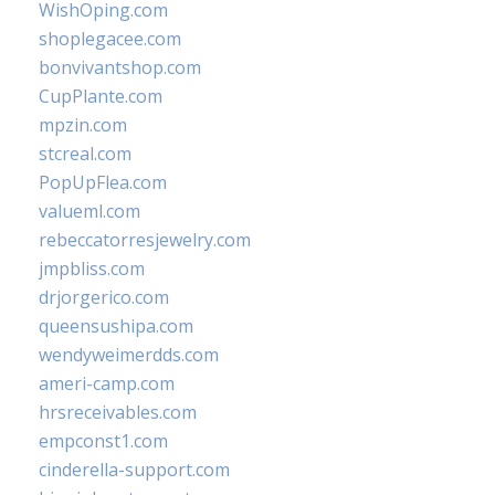
WishOping.com
shoplegacee.com
bonvivantshop.com
CupPlante.com
mpzin.com
stcreal.com
PopUpFlea.com
valueml.com
rebeccatorresjewelry.com
jmpbliss.com
drjorgerico.com
queensushipa.com
wendyweimerdds.com
ameri-camp.com
hrsreceivables.com
empconst1.com
cinderella-support.com