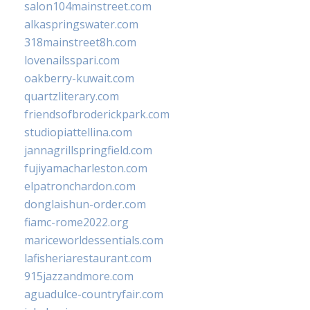
salon104mainstreet.com
alkaspringswater.com
318mainstreet8h.com
lovenailsspari.com
oakberry-kuwait.com
quartzliterary.com
friendsofbroderickpark.com
studiopiattellina.com
jannagrillspringfield.com
fujiyamacharleston.com
elpatronchardon.com
donglaishun-order.com
fiamc-rome2022.org
mariceworldessentials.com
lafisheriarestaurant.com
915jazzandmore.com
aguadulce-countryfair.com