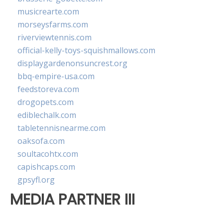
musicrearte.com
morseysfarms.com
riverviewtennis.com
official-kelly-toys-squishmallows.com
displaygardenonsuncrest.org
bbq-empire-usa.com
feedstoreva.com
drogopets.com
ediblechalk.com
tabletennisnearme.com
oaksofa.com
soultacohtx.com
capishcaps.com
gpsyfl.org
MEDIA PARTNER III