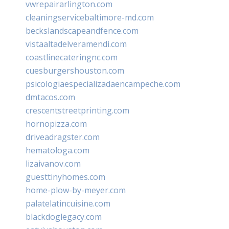
vwrepairarlington.com
cleaningservicebaltimore-md.com
beckslandscapeandfence.com
vistaaltadelveramendi.com
coastlinecateringnc.com
cuesburgershouston.com
psicologiaespecializadaencampeche.com
dmtacos.com
crescentstreetprinting.com
hornopizza.com
driveadragster.com
hematologa.com
lizaivanov.com
guesttinyhomes.com
home-plow-by-meyer.com
palatelatincuisine.com
blackdoglegacy.com