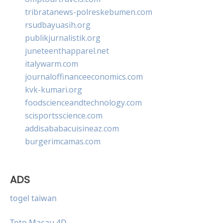
tribratanews-polreskebumen.com
rsudbayuasih.org
publikjurnalistik.org
juneteenthapparel.net
italywarm.com
journaloffinanceeconomics.com
kvk-kumari.org
foodscienceandtechnology.com
scisportsscience.com
addisababacuisineaz.com
burgerimcamas.com
ADS
togel taiwan
Toto Macau 4D