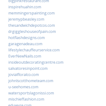
bigpinkrestaurant.com
inspirehuahin.com
memmingerspainting.com
jeremypbeasley.com
thesandwichdepotcos.com
drgiggleshouseofpain.com
hotflashdesigns.com
garagenadeau.com
lifestylechauffeurservice.com
EverNewNails.com
insideoutdecoratingcentre.com
salvatoresinpoint.com
jovialfloralco.com
johnlscotthometeam.com
u-seehomes.com
watersportslagonissi.com
mischieffashion.com
eduwyre.com