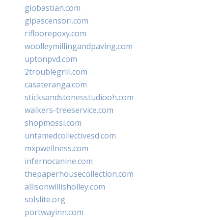
giobastian.com
glpascensori.com
rifloorepoxy.com
woolleymillingandpaving.com
uptonpvd.com
2troublegrill.com
casateranga.com
sticksandstonesstudiooh.com
walkers-treeservice.com
shopmossi.com
untamedcollectivesd.com
mxpwellness.com
infernocanine.com
thepaperhousecollection.com
allisonwillisholley.com
solslite.org
portwayinn.com