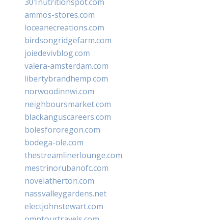
301nutritionspot.com
ammos-stores.com
loceanecreations.com
birdsongridgefarm.com
joiedevivblog.com
valera-amsterdam.com
libertybrandhemp.com
norwoodinnwi.com
neighboursmarket.com
blackanguscareers.com
bolesfororegon.com
bodega-ole.com
thestreamlinerlounge.com
mestrinorubanofc.com
novelatherton.com
nassvalleygardens.net
electjohnstewart.com
omptourtravels.com