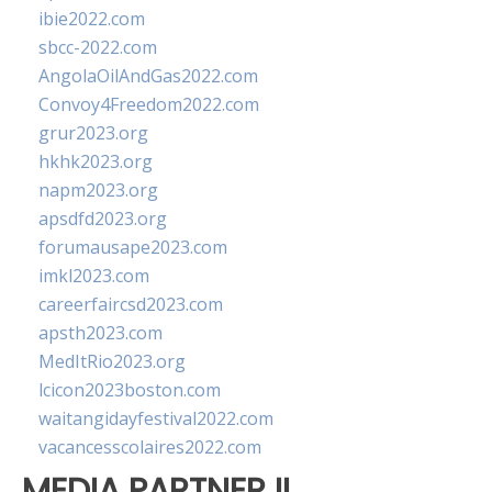
ibie2022.com
sbcc-2022.com
AngolaOilAndGas2022.com
Convoy4Freedom2022.com
grur2023.org
hkhk2023.org
napm2023.org
apsdfd2023.org
forumausape2023.com
imkl2023.com
careerfaircsd2023.com
apsth2023.com
MedItRio2023.org
lcicon2023boston.com
waitangidayfestival2022.com
vacancesscolaires2022.com
MEDIA PARTNER II