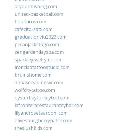
aryouthfishing.com
united-basketball.com
tios-tacos.com
cafecito-satx.com
graduacionviu2023.com
pecanjackstogo.com
zengardendayspa.com
sparklejewelryinc.com
ironcladtattoostudio.com
bruinshome.com
annascleaningsvc.com
wolfcitytattoo.com
oysterbayturkeytrot.com
lafronterarestauranteybar.com
lilyandrosetearoom.com
olivesburgberrypatch.com
theslushkids.com