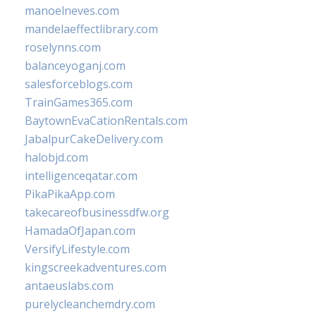
manoelneves.com
mandelaeffectlibrary.com
roselynns.com
balanceyoganj.com
salesforceblogs.com
TrainGames365.com
BaytownEvaCationRentals.com
JabalpurCakeDelivery.com
halobjd.com
intelligenceqatar.com
PikaPikaApp.com
takecareofbusinessdfw.org
HamadaOfJapan.com
VersifyLifestyle.com
kingscreekadventures.com
antaeuslabs.com
purelycleanchemdry.com