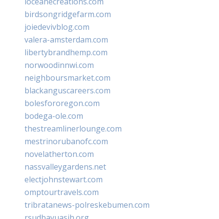
loceanecreations.com
birdsongridgefarm.com
joiedevivblog.com
valera-amsterdam.com
libertybrandhemp.com
norwoodinnwi.com
neighboursmarket.com
blackanguscareers.com
bolesfororegon.com
bodega-ole.com
thestreamlinerlounge.com
mestrinorubanofc.com
novelatherton.com
nassvalleygardens.net
electjohnstewart.com
omptourtravels.com
tribratanews-polreskebumen.com
rsudbayuasih.org