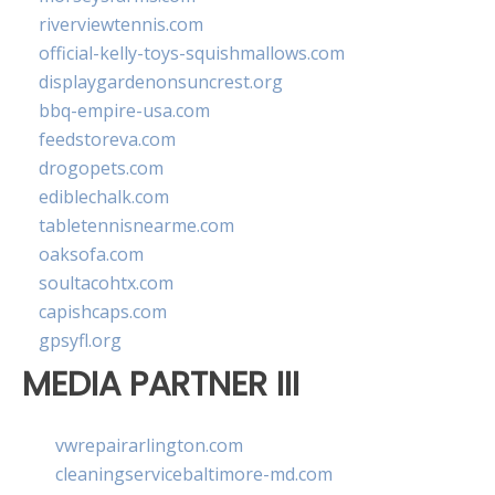
riverviewtennis.com
official-kelly-toys-squishmallows.com
displaygardenonsuncrest.org
bbq-empire-usa.com
feedstoreva.com
drogopets.com
ediblechalk.com
tabletennisnearme.com
oaksofa.com
soultacohtx.com
capishcaps.com
gpsyfl.org
MEDIA PARTNER III
vwrepairarlington.com
cleaningservicebaltimore-md.com