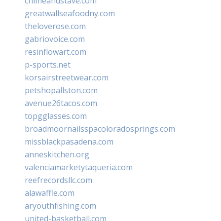
chimeandstave.com
greatwallseafoodny.com
theloverose.com
gabriovoice.com
resinflowart.com
p-sports.net
korsairstreetwear.com
petshopallston.com
avenue26tacos.com
topgglasses.com
broadmoornailsspacoloradosprings.com
missblackpasadena.com
anneskitchen.org
valenciamarketytaqueria.com
reefrecordsllc.com
alawaffle.com
aryouthfishing.com
united-basketball.com