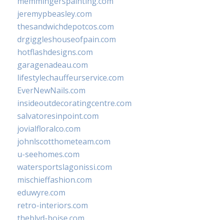
memmingerspainting.com
jeremypbeasley.com
thesandwichdepotcos.com
drgiggleshouseofpain.com
hotflashdesigns.com
garagenadeau.com
lifestylechauffeurservice.com
EverNewNails.com
insideoutdecoratingcentre.com
salvatoresinpoint.com
jovialfloralco.com
johnlscotthometeam.com
u-seehomes.com
watersportslagonissi.com
mischieffashion.com
eduwyre.com
retro-interiors.com
theblvd-boise.com