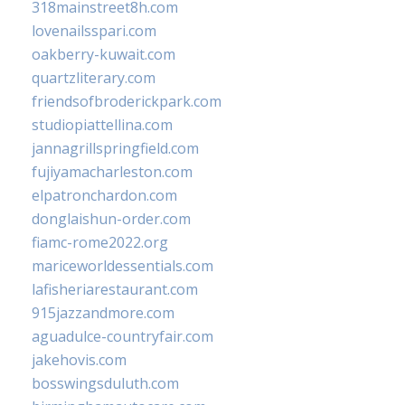
318mainstreet8h.com
lovenailsspari.com
oakberry-kuwait.com
quartzliterary.com
friendsofbroderickpark.com
studiopiattellina.com
jannagrillspringfield.com
fujiyamacharleston.com
elpatronchardon.com
donglaishun-order.com
fiamc-rome2022.org
mariceworldessentials.com
lafisheriarestaurant.com
915jazzandmore.com
aguadulce-countryfair.com
jakehovis.com
bosswingsduluth.com