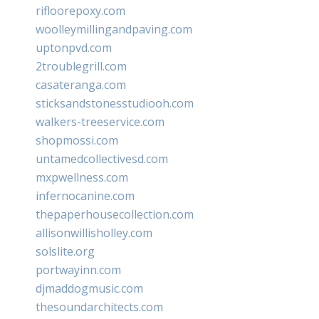
rifloorepoxy.com
woolleymillingandpaving.com
uptonpvd.com
2troublegrill.com
casateranga.com
sticksandstonesstudiooh.com
walkers-treeservice.com
shopmossi.com
untamedcollectivesd.com
mxpwellness.com
infernocanine.com
thepaperhousecollection.com
allisonwillisholley.com
solslite.org
portwayinn.com
djmaddogmusic.com
thesoundarchitects.com