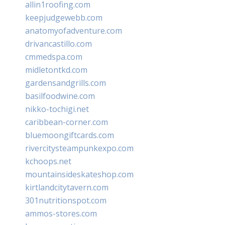
allin1roofing.com
keepjudgewebb.com
anatomyofadventure.com
drivancastillo.com
cmmedspa.com
midletontkd.com
gardensandgrills.com
basilfoodwine.com
nikko-tochigi.net
caribbean-corner.com
bluemoongiftcards.com
rivercitysteampunkexpo.com
kchoops.net
mountainsideskateshop.com
kirtlandcitytavern.com
301nutritionspot.com
ammos-stores.com