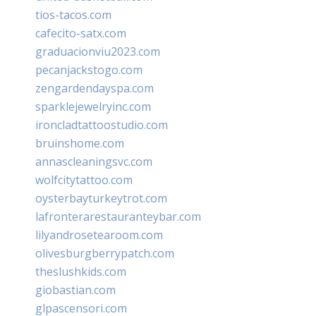
tios-tacos.com
cafecito-satx.com
graduacionviu2023.com
pecanjackstogo.com
zengardendayspa.com
sparklejewelryinc.com
ironcladtattoostudio.com
bruinshome.com
annascleaningsvc.com
wolfcitytattoo.com
oysterbayturkeytrot.com
lafronterarestauranteybar.com
lilyandrosetearoom.com
olivesburgberrypatch.com
theslushkids.com
giobastian.com
glpascensori.com