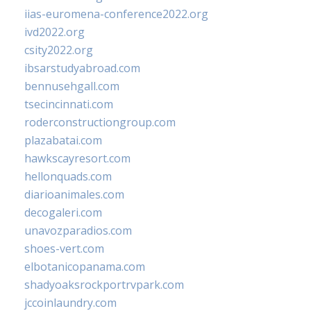
iias-euromena-conference2022.org
ivd2022.org
csity2022.org
ibsarstudyabroad.com
bennusehgall.com
tsecincinnati.com
roderconstructiongroup.com
plazabatai.com
hawkscayresort.com
hellonquads.com
diarioanimales.com
decogaleri.com
unavozparadios.com
shoes-vert.com
elbotanicopanama.com
shadyoaksrockportrvpark.com
jccoinlaundry.com