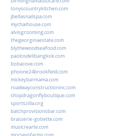
birminghamautocare.com
tonyscountrykitchen.com
jbellasnailspa.com
mychaihouse.com
alvisgrooming.com
thegeorginaestate.com
blythewoodseafood.com
paolosdelibangkok.com
bobacove.com
phoone24brookfield.com
mickeybarmama.com
roadwayconstructioninc.com
shopdragonflyboutique.com
sportszilla.org
batchprovisionsbar.com
brasserie-gobette.com
musicrearte.com
morseysfarms.com