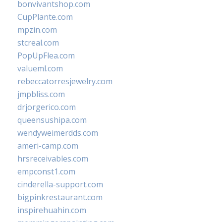
bonvivantshop.com
CupPlante.com
mpzin.com
stcreal.com
PopUpFlea.com
valueml.com
rebeccatorresjewelry.com
jmpbliss.com
drjorgerico.com
queensushipa.com
wendyweimerdds.com
ameri-camp.com
hrsreceivables.com
empconst1.com
cinderella-support.com
bigpinkrestaurant.com
inspirehuahin.com