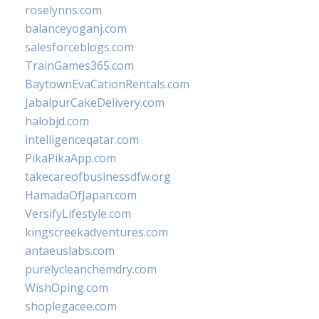
roselynns.com
balanceyoganj.com
salesforceblogs.com
TrainGames365.com
BaytownEvaCationRentals.com
JabalpurCakeDelivery.com
halobjd.com
intelligenceqatar.com
PikaPikaApp.com
takecareofbusinessdfw.org
HamadaOfJapan.com
VersifyLifestyle.com
kingscreekadventures.com
antaeuslabs.com
purelycleanchemdry.com
WishOping.com
shoplegacee.com