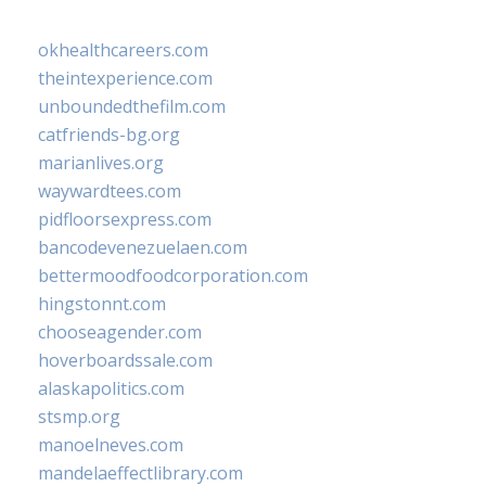
okhealthcareers.com
theintexperience.com
unboundedthefilm.com
catfriends-bg.org
marianlives.org
waywardtees.com
pidfloorsexpress.com
bancodevenezuelaen.com
bettermoodfoodcorporation.com
hingstonnt.com
chooseagender.com
hoverboardssale.com
alaskapolitics.com
stsmp.org
manoelneves.com
mandelaeffectlibrary.com