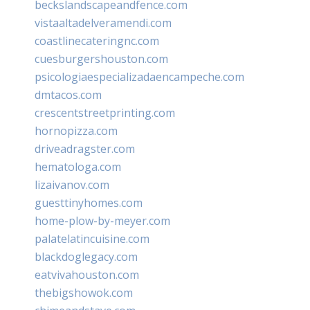
beckslandscapeandfence.com
vistaaltadelveramendi.com
coastlinecateringnc.com
cuesburgershouston.com
psicologiaespecializadaencampeche.com
dmtacos.com
crescentstreetprinting.com
hornopizza.com
driveadragster.com
hematologa.com
lizaivanov.com
guesttinyhomes.com
home-plow-by-meyer.com
palatelatincuisine.com
blackdoglegacy.com
eatvivahouston.com
thebigshowok.com