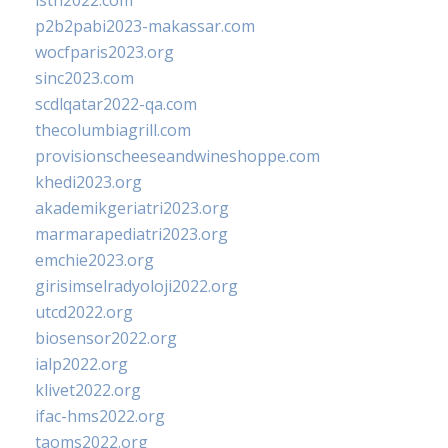
isth2022.com
p2b2pabi2023-makassar.com
wocfparis2023.org
sinc2023.com
scdlqatar2022-qa.com
thecolumbiagrill.com
provisionscheeseandwineshoppe.com
khedi2023.org
akademikgeriatri2023.org
marmarapediatri2023.org
emchie2023.org
girisimselradyoloji2022.org
utcd2022.org
biosensor2022.org
ialp2022.org
klivet2022.org
ifac-hms2022.org
taoms2022.org