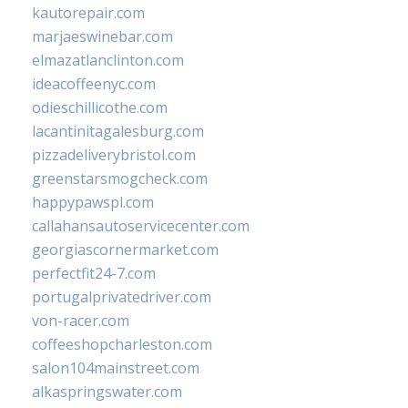
kautorepair.com
marjaeswinebar.com
elmazatlanclinton.com
ideacoffeenyc.com
odieschillicothe.com
lacantinitagalesburg.com
pizzadeliverybristol.com
greenstarsmogcheck.com
happypawspl.com
callahansautoservicecenter.com
georgiascornermarket.com
perfectfit24-7.com
portugalprivatedriver.com
von-racer.com
coffeeshopcharleston.com
salon104mainstreet.com
alkaspringswater.com