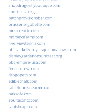
shopdragonflyboutique.com
sportszilla.org
batchprovisionsbar.com
brasserie-gobette.com
musicrearte.com
morseysfarms.com
riverviewtennis.com
official-kelly-toys-squishmallows.com
displaygardenonsuncrest.org
bbq-empire-usa.com
feedstoreva.com
drogopets.com
ediblechalk.com
tabletennisnearme.com
oaksofa.com
soultacohtx.com
capishcaps.com