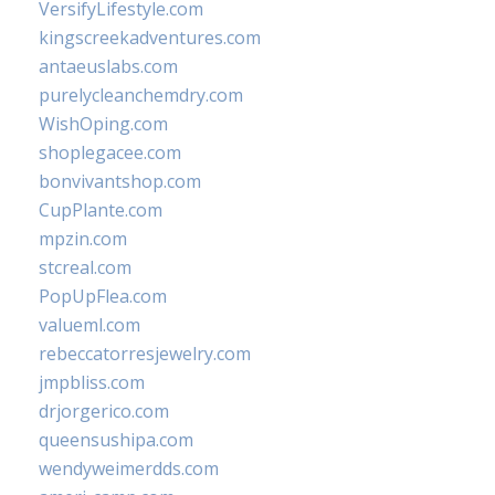
VersifyLifestyle.com
kingscreekadventures.com
antaeuslabs.com
purelycleanchemdry.com
WishOping.com
shoplegacee.com
bonvivantshop.com
CupPlante.com
mpzin.com
stcreal.com
PopUpFlea.com
valueml.com
rebeccatorresjewelry.com
jmpbliss.com
drjorgerico.com
queensushipa.com
wendyweimerdds.com