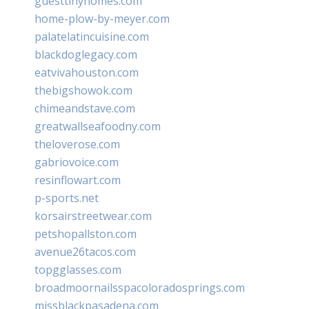
guesttinyhomes.com
home-plow-by-meyer.com
palatelatincuisine.com
blackdoglegacy.com
eatvivahouston.com
thebigshowok.com
chimeandstave.com
greatwallseafoodny.com
theloverose.com
gabriovoice.com
resinflowart.com
p-sports.net
korsairstreetwear.com
petshopallston.com
avenue26tacos.com
topgglasses.com
broadmoornailsspacoloradosprings.com
missblackpasadena.com