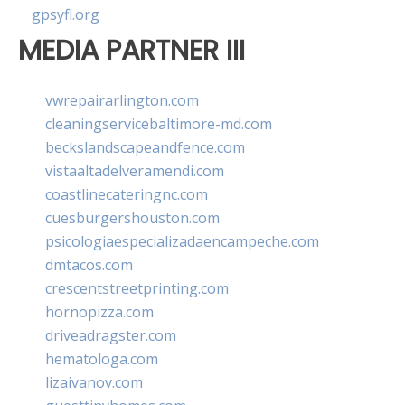
gpsyfl.org
MEDIA PARTNER III
vwrepairarlington.com
cleaningservicebaltimore-md.com
beckslandscapeandfence.com
vistaaltadelveramendi.com
coastlinecateringnc.com
cuesburgershouston.com
psicologiaespecializadaencampeche.com
dmtacos.com
crescentstreetprinting.com
hornopizza.com
driveadragster.com
hematologa.com
lizaivanov.com