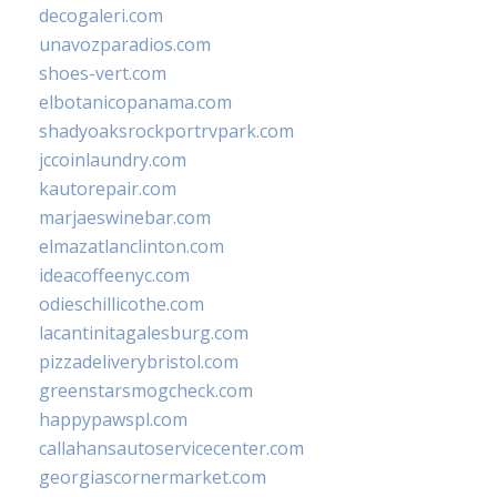
decogaleri.com
unavozparadios.com
shoes-vert.com
elbotanicopanama.com
shadyoaksrockportrvpark.com
jccoinlaundry.com
kautorepair.com
marjaeswinebar.com
elmazatlanclinton.com
ideacoffeenyc.com
odieschillicothe.com
lacantinitagalesburg.com
pizzadeliverybristol.com
greenstarsmogcheck.com
happypawspl.com
callahansautoservicecenter.com
georgiascornermarket.com