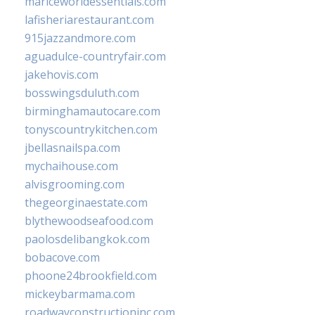
mariceworldessentials.com
lafisheriarestaurant.com
915jazzandmore.com
aguadulce-countryfair.com
jakehovis.com
bosswingsduluth.com
birminghamautocare.com
tonyscountrykitchen.com
jbellasnailspa.com
mychaihouse.com
alvisgrooming.com
thegeorginaestate.com
blythewoodseafood.com
paolosdelibangkok.com
bobacove.com
phoone24brookfield.com
mickeybarmama.com
roadwayconstructioninc.com