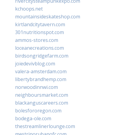
rivercitysteampunkexpo.com
kchoops.net
mountainsideskateshop.com
kirtlandcitytavern.com
301nutritionspot.com
ammos-stores.com
loceanecreations.com
birdsongridgefarm.com
joiedevivblog.com
valera-amsterdam.com
libertybrandhemp.com
norwoodinnwi.com
neighboursmarket.com
blackanguscareers.com
bolesfororegon.com
bodega-ole.com
thestreamlinerlounge.com
mestrinorubanofc.com