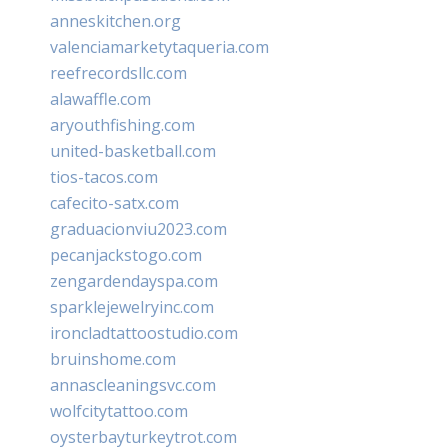
anneskitchen.org
valenciamarketytaqueria.com
reefrecordsllc.com
alawaffle.com
aryouthfishing.com
united-basketball.com
tios-tacos.com
cafecito-satx.com
graduacionviu2023.com
pecanjackstogo.com
zengardendayspa.com
sparklejewelryinc.com
ironcladtattoostudio.com
bruinshome.com
annascleaningsvc.com
wolfcitytattoo.com
oysterbayturkeytrot.com