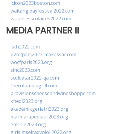
lcicon2023boston.com
waitangidayfestival2022.com
vacancesscolaires2022.com
MEDIA PARTNER II
isth2022.com
p2b2pabi2023-makassar.com
wocfparis2023.org
sinc2023.com
scdlqatar2022-qa.com
thecolumbiagrill.com
provisionscheeseandwineshoppe.com
khedi2023.org
akademikgeriatri2023.org
marmarapediatri2023.org
emchie2023.org
girisimselradyoloji2022.org