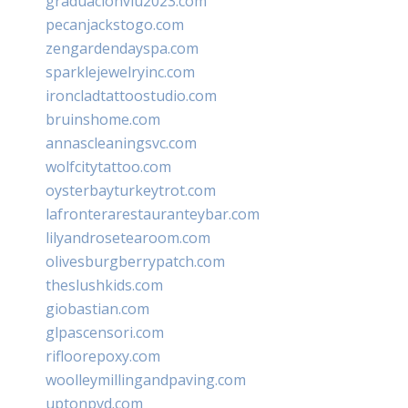
graduacionviu2023.com
pecanjackstogo.com
zengardendayspa.com
sparklejewelryinc.com
ironcladtattoostudio.com
bruinshome.com
annascleaningsvc.com
wolfcitytattoo.com
oysterbayturkeytrot.com
lafronterarestauranteybar.com
lilyandrosetearoom.com
olivesburgberrypatch.com
theslushkids.com
giobastian.com
glpascensori.com
rifloorepoxy.com
woolleymillingandpaving.com
uptonpvd.com