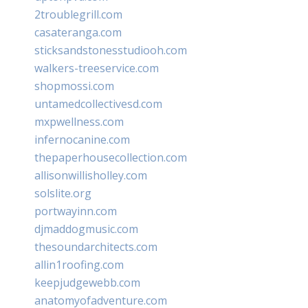
2troublegrill.com
casateranga.com
sticksandstonesstudiooh.com
walkers-treeservice.com
shopmossi.com
untamedcollectivesd.com
mxpwellness.com
infernocanine.com
thepaperhousecollection.com
allisonwillisholley.com
solslite.org
portwayinn.com
djmaddogmusic.com
thesoundarchitects.com
allin1roofing.com
keepjudgewebb.com
anatomyofadventure.com