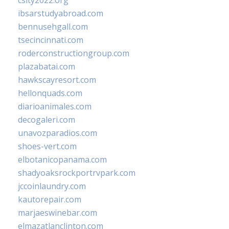
csity2022.org
ibsarstudyabroad.com
bennusehgall.com
tsecincinnati.com
roderconstructiongroup.com
plazabatai.com
hawkscayresort.com
hellonquads.com
diarioanimales.com
decogaleri.com
unavozparadios.com
shoes-vert.com
elbotanicopanama.com
shadyoaksrockportrvpark.com
jccoinlaundry.com
kautorepair.com
marjaeswinebar.com
elmazatlanclinton.com