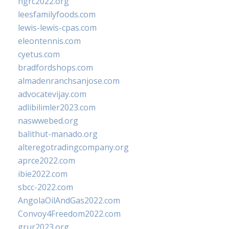
ngrc2022.org
leesfamilyfoods.com
lewis-lewis-cpas.com
eleontennis.com
cyetus.com
bradfordshops.com
almadenranchsanjose.com
advocatevijay.com
adlibilimler2023.com
naswwebed.org
balithut-manado.org
alteregotradingcompany.org
aprce2022.com
ibie2022.com
sbcc-2022.com
AngolaOilAndGas2022.com
Convoy4Freedom2022.com
grur2023.org