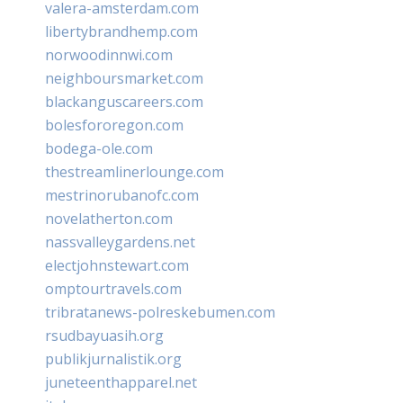
valera-amsterdam.com
libertybrandhemp.com
norwoodinnwi.com
neighboursmarket.com
blackanguscareers.com
bolesfororegon.com
bodega-ole.com
thestreamlinerlounge.com
mestrinorubanofc.com
novelatherton.com
nassvalleygardens.net
electjohnstewart.com
omptourtravels.com
tribratanews-polreskebumen.com
rsudbayuasih.org
publikjurnalistik.org
juneteenthapparel.net