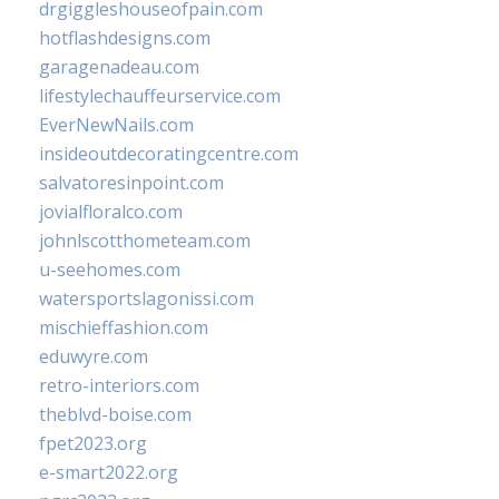
drgiggleshouseofpain.com
hotflashdesigns.com
garagenadeau.com
lifestylechauffeurservice.com
EverNewNails.com
insideoutdecoratingcentre.com
salvatoresinpoint.com
jovialfloralco.com
johnlscotthometeam.com
u-seehomes.com
watersportslagonissi.com
mischieffashion.com
eduwyre.com
retro-interiors.com
theblvd-boise.com
fpet2023.org
e-smart2022.org