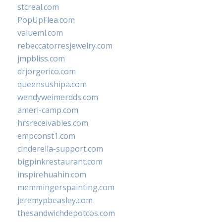
stcreal.com
PopUpFlea.com
valueml.com
rebeccatorresjewelry.com
jmpbliss.com
drjorgerico.com
queensushipa.com
wendyweimerdds.com
ameri-camp.com
hrsreceivables.com
empconst1.com
cinderella-support.com
bigpinkrestaurant.com
inspirehuahin.com
memmingerspainting.com
jeremypbeasley.com
thesandwichdepotcos.com