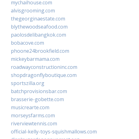
mychaihouse.com
alvisgrooming.com
thegeorginaestate.com
blythewoodseafood.com
paolosdelibangkok.com
bobacove.com
phoone24brookfield.com
mickeybarmama.com
roadwayconstructioninc.com
shopdragonflyboutique.com
sportszilla.org
batchprovisionsbar.com
brasserie-gobette.com
musicrearte.com
morseysfarms.com
riverviewtennis.com
official-kelly-toys-squishmallows.com