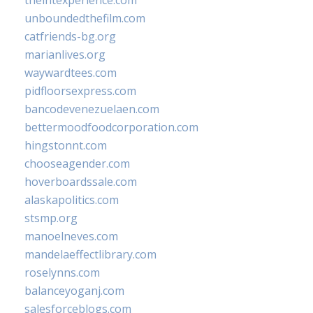
theintexperience.com
unboundedthefilm.com
catfriends-bg.org
marianlives.org
waywardtees.com
pidfloorsexpress.com
bancodevenezuelaen.com
bettermoodfoodcorporation.com
hingstonnt.com
chooseagender.com
hoverboardssale.com
alaskapolitics.com
stsmp.org
manoelneves.com
mandelaeffectlibrary.com
roselynns.com
balanceyoganj.com
salesforceblogs.com