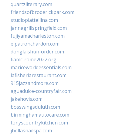
quartzliterary.com
friendsofbroderickpark.com
studiopiattellina.com
jannagrillspringfield.com
fujiyamacharleston.com
elpatronchardon.com
donglaishun-order.com
fiamc-rome2022.org
mariceworldessentials.com
lafisheriarestaurant.com
915jazzandmore.com
aguadulce-countryfair.com
jakehovis.com
bosswingsduluth.com
birminghamautocare.com
tonyscountrykitchen.com
jbellasnailspa.com