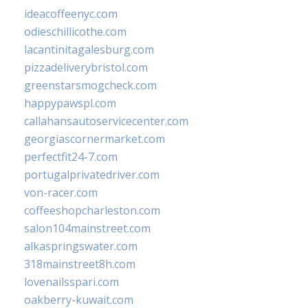
ideacoffeenyc.com
odieschillicothe.com
lacantinitagalesburg.com
pizzadeliverybristol.com
greenstarsmogcheck.com
happypawspl.com
callahansautoservicecenter.com
georgiascornermarket.com
perfectfit24-7.com
portugalprivatedriver.com
von-racer.com
coffeeshopcharleston.com
salon104mainstreet.com
alkaspringswater.com
318mainstreet8h.com
lovenailsspari.com
oakberry-kuwait.com