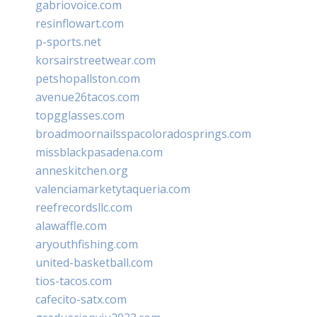
gabriovoice.com
resinflowart.com
p-sports.net
korsairstreetwear.com
petshopallston.com
avenue26tacos.com
topgglasses.com
broadmoornailsspacoloradosprings.com
missblackpasadena.com
anneskitchen.org
valenciamarketytaqueria.com
reefrecordsllc.com
alawaffle.com
aryouthfishing.com
united-basketball.com
tios-tacos.com
cafecito-satx.com