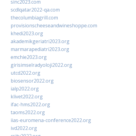
sinc2023.com
scdlqatar2022-qa.com
thecolumbiagrill.com
provisionscheeseandwineshoppe.com
khedi2023.org
akademikgeriatri2023.org
marmarapediatri2023.org
emchie2023.org
girisimselradyoloji2022.org
utcd2022.org
biosensor2022.org
ialp2022.org
klivet2022.org
ifac-hms2022.org
taoms2022.org
iias-euromena-conference2022.org
ivd2022.org