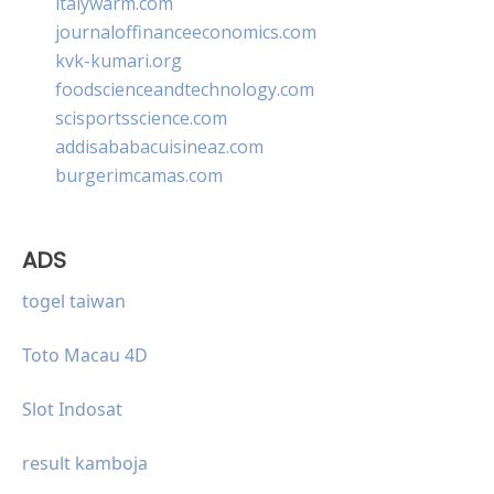
italywarm.com
journaloffinanceeconomics.com
kvk-kumari.org
foodscienceandtechnology.com
scisportsscience.com
addisababacuisineaz.com
burgerimcamas.com
ADS
togel taiwan
Toto Macau 4D
Slot Indosat
result kamboja