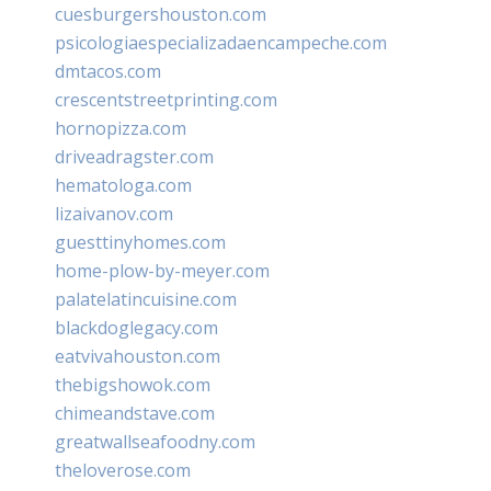
cuesburgershouston.com
psicologiaespecializadaencampeche.com
dmtacos.com
crescentstreetprinting.com
hornopizza.com
driveadragster.com
hematologa.com
lizaivanov.com
guesttinyhomes.com
home-plow-by-meyer.com
palatelatincuisine.com
blackdoglegacy.com
eatvivahouston.com
thebigshowok.com
chimeandstave.com
greatwallseafoodny.com
theloverose.com