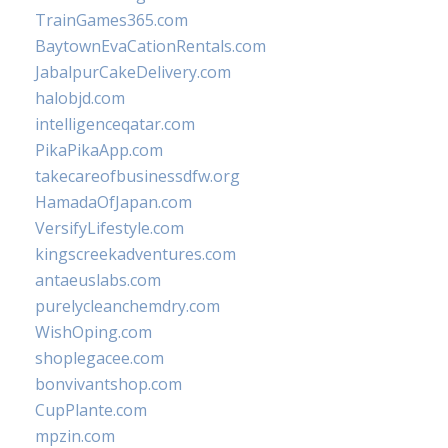
TrainGames365.com
BaytownEvaCationRentals.com
JabalpurCakeDelivery.com
halobjd.com
intelligenceqatar.com
PikaPikaApp.com
takecareofbusinessdfw.org
HamadaOfJapan.com
VersifyLifestyle.com
kingscreekadventures.com
antaeuslabs.com
purelycleanchemdry.com
WishOping.com
shoplegacee.com
bonvivantshop.com
CupPlante.com
mpzin.com