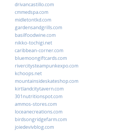
drivancastillo.com
cmmedspa.com
midletontkd.com
gardensandgrills.com
basilfoodwine.com
nikko-tochigi.net
caribbean-corner.com
bluemoongiftcards.com
rivercitysteampunkexpo.com
kchoops.net
mountainsideskateshop.com
kirtlandcitytavern.com
301nutritionspot.com
ammos-stores.com
loceanecreations.com
birdsongridgefarm.com
joiedevivblog.com