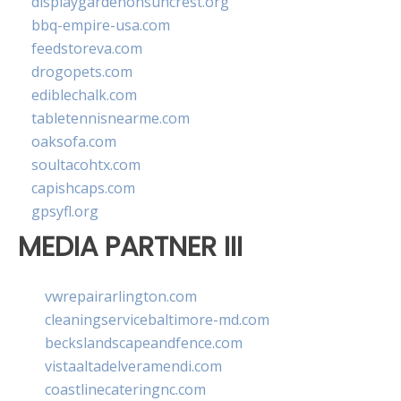
displaygardenonsuncrest.org
bbq-empire-usa.com
feedstoreva.com
drogopets.com
ediblechalk.com
tabletennisnearme.com
oaksofa.com
soultacohtx.com
capishcaps.com
gpsyfl.org
MEDIA PARTNER III
vwrepairarlington.com
cleaningservicebaltimore-md.com
beckslandscapeandfence.com
vistaaltadelveramendi.com
coastlinecateringnc.com