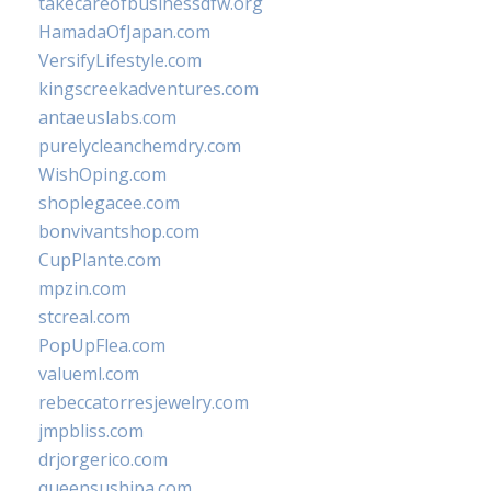
takecareofbusinessdfw.org
HamadaOfJapan.com
VersifyLifestyle.com
kingscreekadventures.com
antaeuslabs.com
purelycleanchemdry.com
WishOping.com
shoplegacee.com
bonvivantshop.com
CupPlante.com
mpzin.com
stcreal.com
PopUpFlea.com
valueml.com
rebeccatorresjewelry.com
jmpbliss.com
drjorgerico.com
queensushipa.com