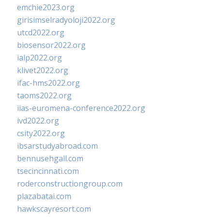
emchie2023.org
girisimselradyoloji2022.org
utcd2022.org
biosensor2022.org
ialp2022.org
klivet2022.org
ifac-hms2022.org
taoms2022.org
iias-euromena-conference2022.org
ivd2022.org
csity2022.org
ibsarstudyabroad.com
bennusehgall.com
tsecincinnati.com
roderconstructiongroup.com
plazabatai.com
hawkscayresort.com