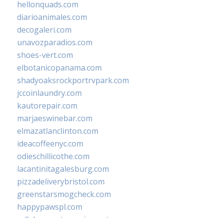
hellonquads.com
diarioanimales.com
decogaleri.com
unavozparadios.com
shoes-vert.com
elbotanicopanama.com
shadyoaksrockportrvpark.com
jccoinlaundry.com
kautorepair.com
marjaeswinebar.com
elmazatlanclinton.com
ideacoffeenyc.com
odieschillicothe.com
lacantinitagalesburg.com
pizzadeliverybristol.com
greenstarsmogcheck.com
happypawspl.com