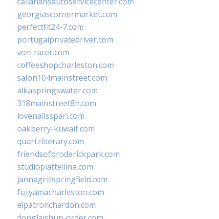
callahansautoservicecenter.com
georgiascornermarket.com
perfectfit24-7.com
portugalprivatedriver.com
von-racer.com
coffeeshopcharleston.com
salon104mainstreet.com
alkaspringswater.com
318mainstreet8h.com
lovenailsspari.com
oakberry-kuwait.com
quartzliterary.com
friendsofbroderickpark.com
studiopiattellina.com
jannagrillspringfield.com
fujiyamacharleston.com
elpatronchardon.com
donglaishun-order.com