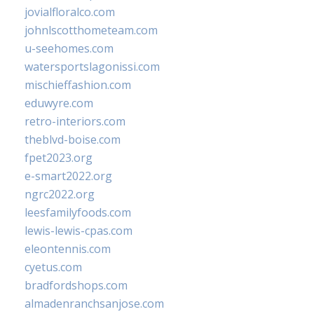
jovialfloralco.com
johnlscotthometeam.com
u-seehomes.com
watersportslagonissi.com
mischieffashion.com
eduwyre.com
retro-interiors.com
theblvd-boise.com
fpet2023.org
e-smart2022.org
ngrc2022.org
leesfamilyfoods.com
lewis-lewis-cpas.com
eleontennis.com
cyetus.com
bradfordshops.com
almadenranchsanjose.com