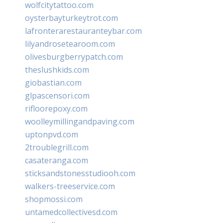
wolfcitytattoo.com
oysterbayturkeytrot.com
lafronterarestauranteybar.com
lilyandrosetearoom.com
olivesburgberrypatch.com
theslushkids.com
giobastian.com
glpascensori.com
rifloorepoxy.com
woolleymillingandpaving.com
uptonpvd.com
2troublegrill.com
casateranga.com
sticksandstonesstudiooh.com
walkers-treeservice.com
shopmossi.com
untamedcollectivesd.com