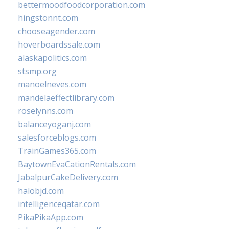
bettermoodfoodcorporation.com
hingstonnt.com
chooseagender.com
hoverboardssale.com
alaskapolitics.com
stsmp.org
manoelneves.com
mandelaeffectlibrary.com
roselynns.com
balanceyoganj.com
salesforceblogs.com
TrainGames365.com
BaytownEvaCationRentals.com
JabalpurCakeDelivery.com
halobjd.com
intelligenceqatar.com
PikaPikaApp.com