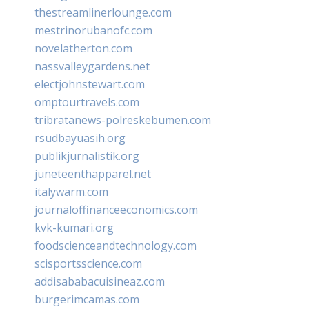
thestreamlinerlounge.com
mestrinorubanofc.com
novelatherton.com
nassvalleygardens.net
electjohnstewart.com
omptourtravels.com
tribratanews-polreskebumen.com
rsudbayuasih.org
publikjurnalistik.org
juneteenthapparel.net
italywarm.com
journaloffinanceeconomics.com
kvk-kumari.org
foodscienceandtechnology.com
scisportsscience.com
addisababacuisineaz.com
burgerimcamas.com