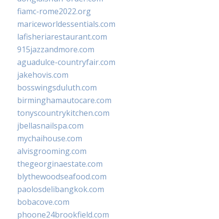
fiamc-rome2022.org
mariceworldessentials.com
lafisheriarestaurant.com
915jazzandmore.com
aguadulce-countryfair.com
jakehovis.com
bosswingsduluth.com
birminghamautocare.com
tonyscountrykitchen.com
jbellasnailspa.com
mychaihouse.com
alvisgrooming.com
thegeorginaestate.com
blythewoodseafood.com
paolosdelibangkok.com
bobacove.com
phoone24brookfield.com