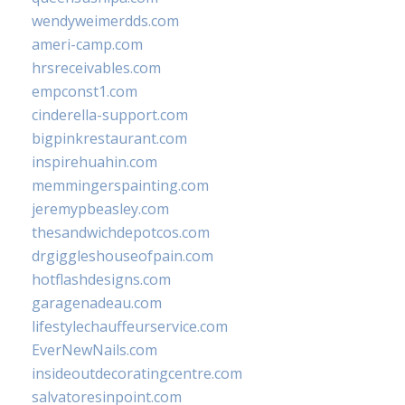
wendyweimerdds.com
ameri-camp.com
hrsreceivables.com
empconst1.com
cinderella-support.com
bigpinkrestaurant.com
inspirehuahin.com
memmingerspainting.com
jeremypbeasley.com
thesandwichdepotcos.com
drgiggleshouseofpain.com
hotflashdesigns.com
garagenadeau.com
lifestylechauffeurservice.com
EverNewNails.com
insideoutdecoratingcentre.com
salvatoresinpoint.com