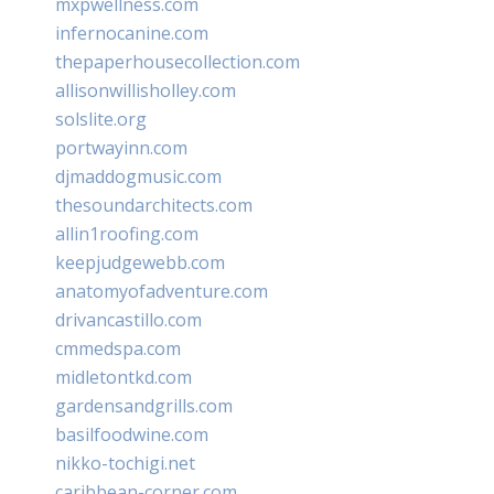
mxpwellness.com
infernocanine.com
thepaperhousecollection.com
allisonwillisholley.com
solslite.org
portwayinn.com
djmaddogmusic.com
thesoundarchitects.com
allin1roofing.com
keepjudgewebb.com
anatomyofadventure.com
drivancastillo.com
cmmedspa.com
midletontkd.com
gardensandgrills.com
basilfoodwine.com
nikko-tochigi.net
caribbean-corner.com