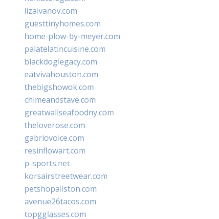
lizaivanov.com
guesttinyhomes.com
home-plow-by-meyer.com
palatelatincuisine.com
blackdoglegacy.com
eatvivahouston.com
thebigshowok.com
chimeandstave.com
greatwallseafoodny.com
theloverose.com
gabriovoice.com
resinflowart.com
p-sports.net
korsairstreetwear.com
petshopallston.com
avenue26tacos.com
topgglasses.com