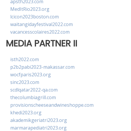
apsth2023.com
MedItRio2023.org
lcicon2023boston.com
waitangidayfestival2022.com
vacancesscolaires2022.com
MEDIA PARTNER II
isth2022.com
p2b2pabi2023-makassar.com
wocfparis2023.org
sinc2023.com
scdlqatar2022-qa.com
thecolumbiagrill.com
provisionscheeseandwineshoppe.com
khedi2023.org
akademikgeriatri2023.org
marmarapediatri2023.org