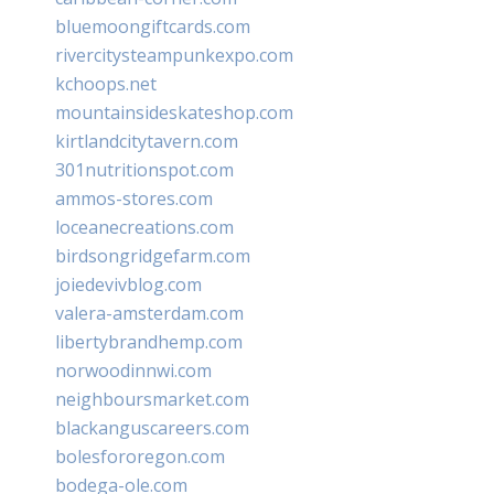
bluemoongiftcards.com
rivercitysteampunkexpo.com
kchoops.net
mountainsideskateshop.com
kirtlandcitytavern.com
301nutritionspot.com
ammos-stores.com
loceanecreations.com
birdsongridgefarm.com
joiedevivblog.com
valera-amsterdam.com
libertybrandhemp.com
norwoodinnwi.com
neighboursmarket.com
blackanguscareers.com
bolesfororegon.com
bodega-ole.com