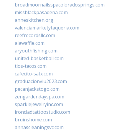
broadmoornailsspacoloradosprings.com
missblackpasadena.com
anneskitchen.org
valenciamarketytaqueria.com
reefrecordsllc.com
alawaffle.com
aryouthfishing.com
united-basketball.com
tios-tacos.com
cafecito-satx.com
graduacionviu2023.com
pecanjackstogo.com
zengardendayspa.com
sparklejewelryinc.com
ironcladtattoostudio.com
bruinshome.com
annascleaningsvc.com