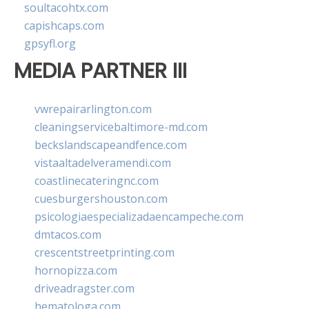
soultacohtx.com
capishcaps.com
gpsyfl.org
MEDIA PARTNER III
vwrepairarlington.com
cleaningservicebaltimore-md.com
beckslandscapeandfence.com
vistaaltadelveramendi.com
coastlinecateringnc.com
cuesburgershouston.com
psicologiaespecializadaencampeche.com
dmtacos.com
crescentstreetprinting.com
hornopizza.com
driveadragster.com
hematologa.com