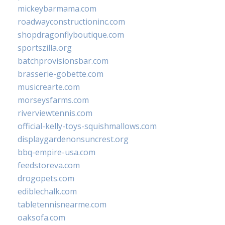
mickeybarmama.com
roadwayconstructioninc.com
shopdragonflyboutique.com
sportszilla.org
batchprovisionsbar.com
brasserie-gobette.com
musicrearte.com
morseysfarms.com
riverviewtennis.com
official-kelly-toys-squishmallows.com
displaygardenonsuncrest.org
bbq-empire-usa.com
feedstoreva.com
drogopets.com
ediblechalk.com
tabletennisnearme.com
oaksofa.com