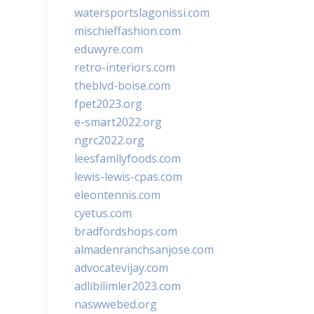
watersportslagonissi.com
mischieffashion.com
eduwyre.com
retro-interiors.com
theblvd-boise.com
fpet2023.org
e-smart2022.org
ngrc2022.org
leesfamilyfoods.com
lewis-lewis-cpas.com
eleontennis.com
cyetus.com
bradfordshops.com
almadenranchsanjose.com
advocatevijay.com
adlibilimler2023.com
naswwebed.org