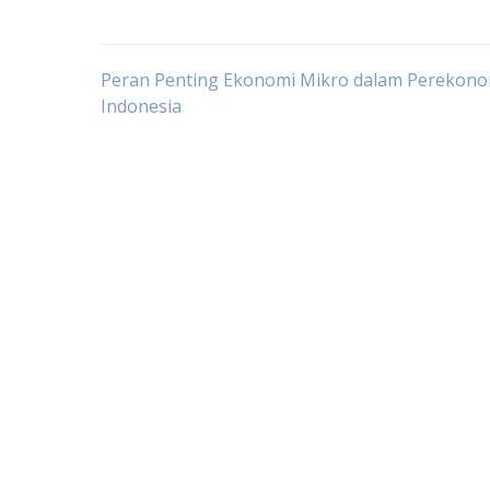
Post
Peran Penting Ekonomi Mikro dalam Perekon
Indonesia
navigation