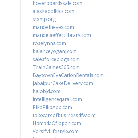
hoverboardssale.com
alaskapolitics.com
stsmp.org
manoelneves.com
mandelaeffectlibrary.com
roselynns.com
balanceyoganj.com
salesforceblogs.com
TrainGames365.com
BaytownEvaCationRentals.com
JabalpurCakeDelivery.com
halobjd.com
intelligenceqatar.com
PikaPikaApp.com
takecareofbusinessdfw.org
HamadaOfJapan.com
VersifyLifestyle.com