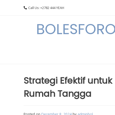
Skip
Call Us: +2782 444 YEAH
to
content
BOLESFORO
Strategi Efektif unt
Rumah Tangga
Posted on
December 8, 2024
by
adminbol