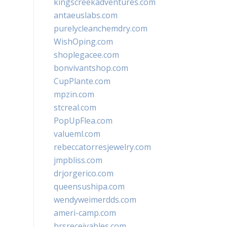
kingscreekadventures.com
antaeuslabs.com
purelycleanchemdry.com
WishOping.com
shoplegacee.com
bonvivantshop.com
CupPlante.com
mpzin.com
stcreal.com
PopUpFlea.com
valueml.com
rebeccatorresjewelry.com
jmpbliss.com
drjorgerico.com
queensushipa.com
wendyweimerdds.com
ameri-camp.com
hrsreceivables.com