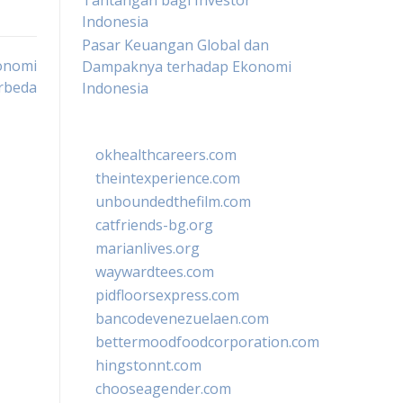
Tantangan bagi Investor
Indonesia
Pasar Keuangan Global dan
onomi
Dampaknya terhadap Ekonomi
rbeda
Indonesia
okhealthcareers.com
theintexperience.com
unboundedthefilm.com
catfriends-bg.org
marianlives.org
waywardtees.com
pidfloorsexpress.com
bancodevenezuelaen.com
bettermoodfoodcorporation.com
hingstonnt.com
chooseagender.com