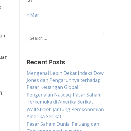
31
p
« Mar
kin
Search
for:
juan
Recent Posts
Mengenal Lebih Dekat Indeks Dow
Jones dan Pengaruhnya terhadap
n
Pasar Keuangan Global
ng
Pengenalan Nasdaq: Pasar Saham
Terkemuka di Amerika Serikat
Wall Street: Jantung Perekonomian
Amerika Serikat
Pasar Saham Dunia: Peluang dan