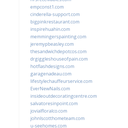
empconst1.com
cinderella-support.com
bigpinkrestaurant.com
inspirehuahin.com
memmingerspainting.com
jeremypbeasley.com
thesandwichdepotcos.com
drgiggleshouseofpain.com
hotflashdesigns.com
garagenadeau.com
lifestylechauffeurservice.com
EverNewNails.com
insideoutdecoratingcentre.com
salvatoresinpoint.com
jovialfloralco.com
johnlscotthometeam.com
u-seehomes.com