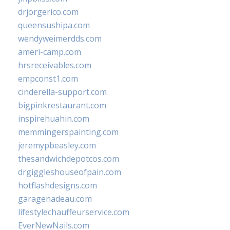
drjorgerico.com
queensushipa.com
wendyweimerdds.com
ameri-camp.com
hrsreceivables.com
empconst1.com
cinderella-support.com
bigpinkrestaurant.com
inspirehuahin.com
memmingerspainting.com
jeremypbeasley.com
thesandwichdepotcos.com
drgiggleshouseofpain.com
hotflashdesigns.com
garagenadeau.com
lifestylechauffeurservice.com
EverNewNails.com