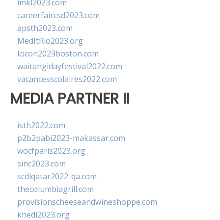
imkl2023.com
careerfaircsd2023.com
apsth2023.com
MedItRio2023.org
lcicon2023boston.com
waitangidayfestival2022.com
vacancesscolaires2022.com
MEDIA PARTNER II
isth2022.com
p2b2pabi2023-makassar.com
wocfparis2023.org
sinc2023.com
scdlqatar2022-qa.com
thecolumbiagrill.com
provisionscheeseandwineshoppe.com
khedi2023.org