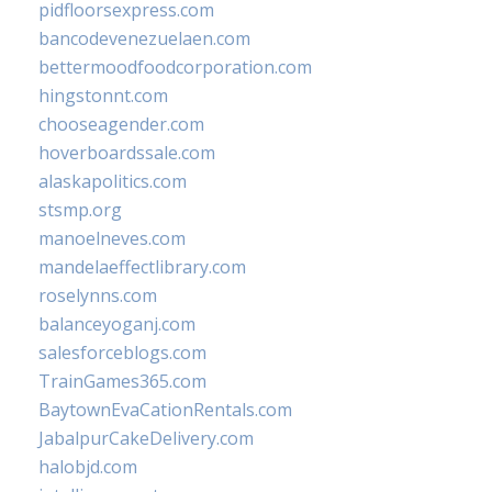
pidfloorsexpress.com
bancodevenezuelaen.com
bettermoodfoodcorporation.com
hingstonnt.com
chooseagender.com
hoverboardssale.com
alaskapolitics.com
stsmp.org
manoelneves.com
mandelaeffectlibrary.com
roselynns.com
balanceyoganj.com
salesforceblogs.com
TrainGames365.com
BaytownEvaCationRentals.com
JabalpurCakeDelivery.com
halobjd.com