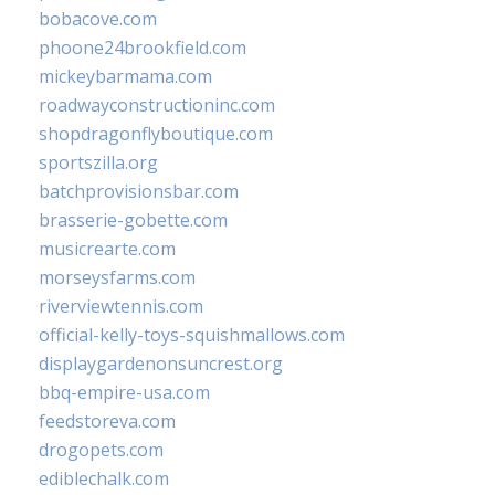
bobacove.com
phoone24brookfield.com
mickeybarmama.com
roadwayconstructioninc.com
shopdragonflyboutique.com
sportszilla.org
batchprovisionsbar.com
brasserie-gobette.com
musicrearte.com
morseysfarms.com
riverviewtennis.com
official-kelly-toys-squishmallows.com
displaygardenonsuncrest.org
bbq-empire-usa.com
feedstoreva.com
drogopets.com
ediblechalk.com