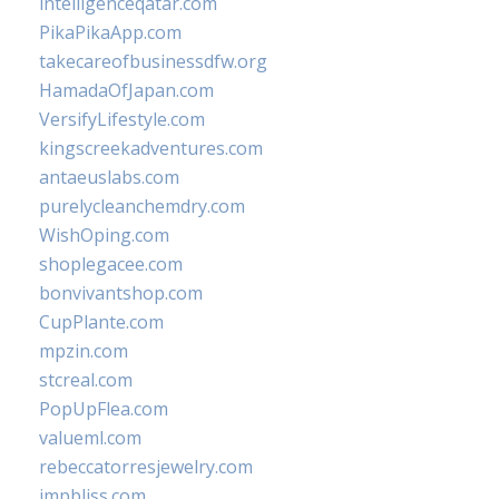
intelligenceqatar.com
PikaPikaApp.com
takecareofbusinessdfw.org
HamadaOfJapan.com
VersifyLifestyle.com
kingscreekadventures.com
antaeuslabs.com
purelycleanchemdry.com
WishOping.com
shoplegacee.com
bonvivantshop.com
CupPlante.com
mpzin.com
stcreal.com
PopUpFlea.com
valueml.com
rebeccatorresjewelry.com
jmpbliss.com