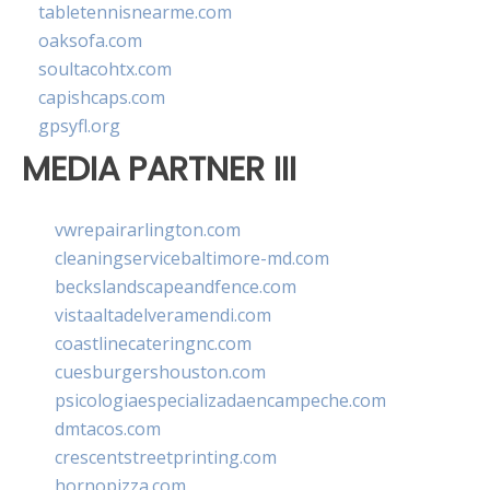
tabletennisnearme.com
oaksofa.com
soultacohtx.com
capishcaps.com
gpsyfl.org
MEDIA PARTNER III
vwrepairarlington.com
cleaningservicebaltimore-md.com
beckslandscapeandfence.com
vistaaltadelveramendi.com
coastlinecateringnc.com
cuesburgershouston.com
psicologiaespecializadaencampeche.com
dmtacos.com
crescentstreetprinting.com
hornopizza.com