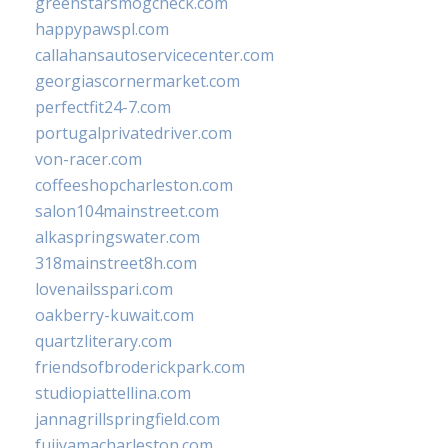
greenstarsmogcheck.com
happypawspl.com
callahansautoservicecenter.com
georgiascornermarket.com
perfectfit24-7.com
portugalprivatedriver.com
von-racer.com
coffeeshopcharleston.com
salon104mainstreet.com
alkaspringswater.com
318mainstreet8h.com
lovenailsspari.com
oakberry-kuwait.com
quartzliterary.com
friendsofbroderickpark.com
studiopiattellina.com
jannagrillspringfield.com
fujiyamacharleston.com