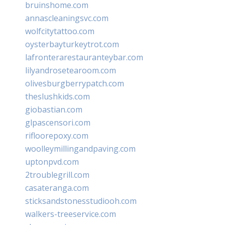
bruinshome.com
annascleaningsvc.com
wolfcitytattoo.com
oysterbayturkeytrot.com
lafronterarestauranteybar.com
lilyandrosetearoom.com
olivesburgberrypatch.com
theslushkids.com
giobastian.com
glpascensori.com
rifloorepoxy.com
woolleymillingandpaving.com
uptonpvd.com
2troublegrill.com
casateranga.com
sticksandstonesstudiooh.com
walkers-treeservice.com