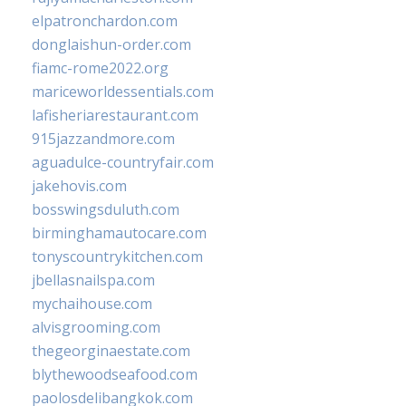
elpatronchardon.com
donglaishun-order.com
fiamc-rome2022.org
mariceworldessentials.com
lafisheriarestaurant.com
915jazzandmore.com
aguadulce-countryfair.com
jakehovis.com
bosswingsduluth.com
birminghamautocare.com
tonyscountrykitchen.com
jbellasnailspa.com
mychaihouse.com
alvisgrooming.com
thegeorginaestate.com
blythewoodseafood.com
paolosdelibangkok.com