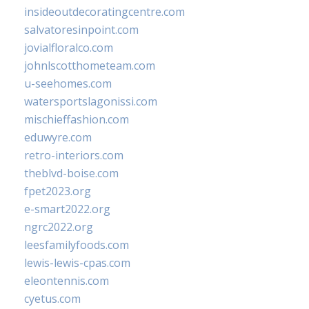
insideoutdecoratingcentre.com
salvatoresinpoint.com
jovialfloralco.com
johnlscotthometeam.com
u-seehomes.com
watersportslagonissi.com
mischieffashion.com
eduwyre.com
retro-interiors.com
theblvd-boise.com
fpet2023.org
e-smart2022.org
ngrc2022.org
leesfamilyfoods.com
lewis-lewis-cpas.com
eleontennis.com
cyetus.com