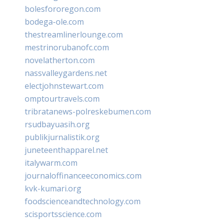
bolesfororegon.com
bodega-ole.com
thestreamlinerlounge.com
mestrinorubanofc.com
novelatherton.com
nassvalleygardens.net
electjohnstewart.com
omptourtravels.com
tribratanews-polreskebumen.com
rsudbayuasih.org
publikjurnalistik.org
juneteenthapparel.net
italywarm.com
journaloffinanceeconomics.com
kvk-kumari.org
foodscienceandtechnology.com
scisportsscience.com