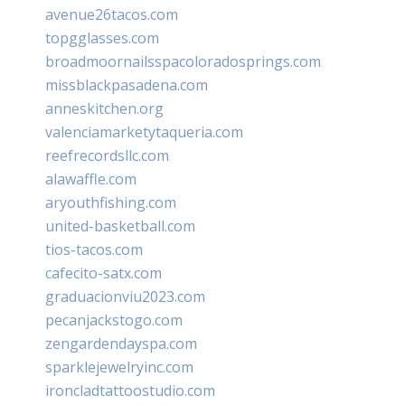
avenue26tacos.com
topgglasses.com
broadmoornailsspacoloradosprings.com
missblackpasadena.com
anneskitchen.org
valenciamarketytaqueria.com
reefrecordsllc.com
alawaffle.com
aryouthfishing.com
united-basketball.com
tios-tacos.com
cafecito-satx.com
graduacionviu2023.com
pecanjackstogo.com
zengardendayspa.com
sparklejewelryinc.com
ironcladtattoostudio.com