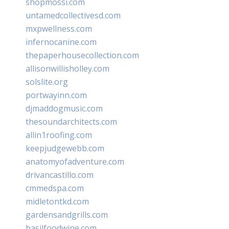
shopmossi.com
untamedcollectivesd.com
mxpwellness.com
infernocanine.com
thepaperhousecollection.com
allisonwillisholley.com
solslite.org
portwayinn.com
djmaddogmusic.com
thesoundarchitects.com
allin1roofing.com
keepjudgewebb.com
anatomyofadventure.com
drivancastillo.com
cmmedspa.com
midletontkd.com
gardensandgrills.com
basilfoodwine.com