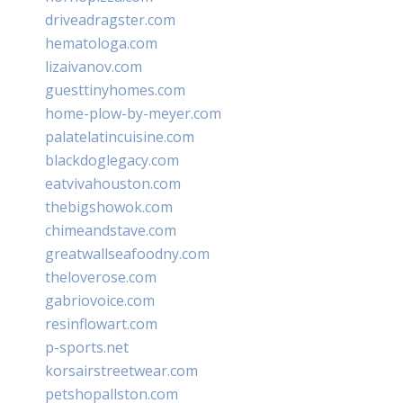
driveadragster.com
hematologa.com
lizaivanov.com
guesttinyhomes.com
home-plow-by-meyer.com
palatelatincuisine.com
blackdoglegacy.com
eatvivahouston.com
thebigshowok.com
chimeandstave.com
greatwallseafoodny.com
theloverose.com
gabriovoice.com
resinflowart.com
p-sports.net
korsairstreetwear.com
petshopallston.com