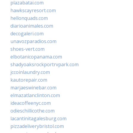
plazabatai.com
hawkscayresort.com
hellonquads.com
diarioanimales.com
decogaleri.com
unavozparadios.com
shoes-vert.com
elbotanicopanama.com
shadyoaksrockportrvpark.com
jccoinlaundry.com
kautorepair.com
marjaeswinebar.com
elmazatlanclinton.com
ideacoffeenyc.com
odieschillicothe.com
lacantinitagalesburg.com
pizzadeliverybristol.com