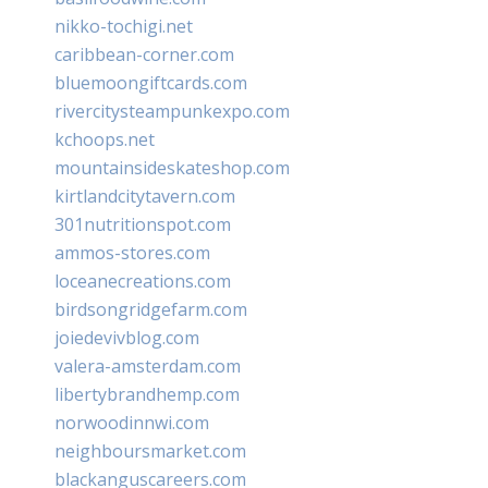
nikko-tochigi.net
caribbean-corner.com
bluemoongiftcards.com
rivercitysteampunkexpo.com
kchoops.net
mountainsideskateshop.com
kirtlandcitytavern.com
301nutritionspot.com
ammos-stores.com
loceanecreations.com
birdsongridgefarm.com
joiedevivblog.com
valera-amsterdam.com
libertybrandhemp.com
norwoodinnwi.com
neighboursmarket.com
blackanguscareers.com