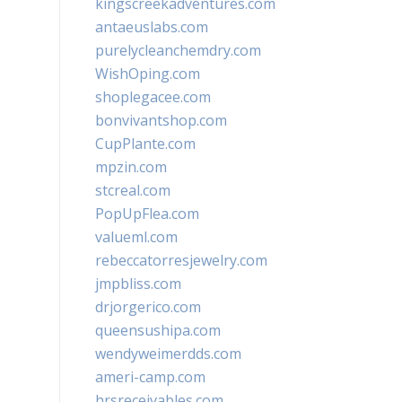
kingscreekadventures.com
antaeuslabs.com
purelycleanchemdry.com
WishOping.com
shoplegacee.com
bonvivantshop.com
CupPlante.com
mpzin.com
stcreal.com
PopUpFlea.com
valueml.com
rebeccatorresjewelry.com
jmpbliss.com
drjorgerico.com
queensushipa.com
wendyweimerdds.com
ameri-camp.com
hrsreceivables.com