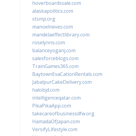
hoverboardssale.com
alaskapolitics.com
stsmp.org
manoelneves.com
mandelaeffectlibrary.com
roselynns.com
balanceyoganj.com
salesforceblogs.com
TrainGames365.com
BaytownEvaCationRentals.com
JabalpurCakeDelivery.com
halobjd.com
intelligenceqatar.com
PikaPikaApp.com
takecareofbusinessdfw.org
HamadaOfJapan.com
VersifyLifestyle.com