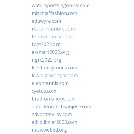
watersportslagonissi.com
mischieffashion.com
eduwyre.com
retro-interiors.com
theblvd-boise.com
fpet2023.org
e-smart2022.org
ngrc2022.org
leesfamilyfoods.com
lewis-lewis-cpas.com
eleontennis.com
cyetus.com
bradfordshops.com
almadenranchsanjose.com
advocatevijay.com
adlibilimler2023.com
naswwebed.org