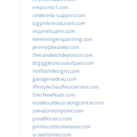
empconst1.com
cinderella-support.com
bigpinkrestaurant.com
inspirehuahin.com
memmingerspainting.com
jeremypbeasley.com
thesandwichdepotcos.com
drgiggleshouseofpain.com
hotflashdesigns.com
garagenadeau.com
lifestylechauffeurservice.com
EverNewNails.com
insideoutdecoratingcentre.com
salvatoresinpoint.com
jovialfloralco.com
johnlscotthometeam.com
u-seehomes.com