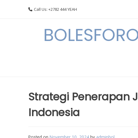
Skip
Call Us: +2782 444 YEAH
to
content
BOLESFORO
Strategi Penerapan 
Indonesia
Posted on
November 10, 2024
by
adminbol