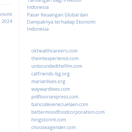
Tantangan bagi Investor
Indonesia
onomi
Pasar Keuangan Global dan
a 2024
Dampaknya terhadap Ekonomi
Indonesia
okhealthcareers.com
theintexperience.com
unboundedthefilm.com
catfriends-bg.org
marianlives.org
waywardtees.com
pidfloorsexpress.com
bancodevenezuelaen.com
bettermoodfoodcorporation.com
hingstonnt.com
chooseagender.com