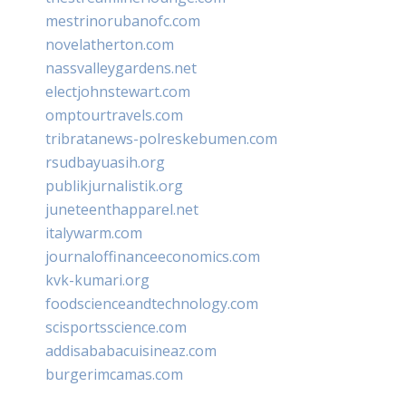
mestrinorubanofc.com
novelatherton.com
nassvalleygardens.net
electjohnstewart.com
omptourtravels.com
tribratanews-polreskebumen.com
rsudbayuasih.org
publikjurnalistik.org
juneteenthapparel.net
italywarm.com
journaloffinanceeconomics.com
kvk-kumari.org
foodscienceandtechnology.com
scisportsscience.com
addisababacuisineaz.com
burgerimcamas.com