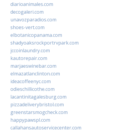
diarioanimales.com
decogaleri.com
unavozparadios.com
shoes-vert.com
elbotanicopanama.com
shadyoaksrockportrvpark.com
jccoinlaundry.com
kautorepair.com
marjaeswinebar.com
elmazatlanclinton.com
ideacoffeenyc.com
odieschillicothe.com
lacantinitagalesburg.com
pizzadeliverybristol.com
greenstarsmogcheck.com
happypawspl.com
callahansautoservicecenter.com