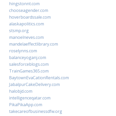
hingstonnt.com
chooseagender.com
hoverboardssale.com
alaskapolitics.com
stsmp.org
manoelneves.com
mandelaeffectlibrary.com
roselynns.com
balanceyoganj.com
salesforceblogs.com
TrainGames365.com
BaytownEvaCationRentals.com
JabalpurCakeDelivery.com
halobjd.com
intelligenceqatar.com
PikaPikaApp.com
takecareofbusinessdfw.org