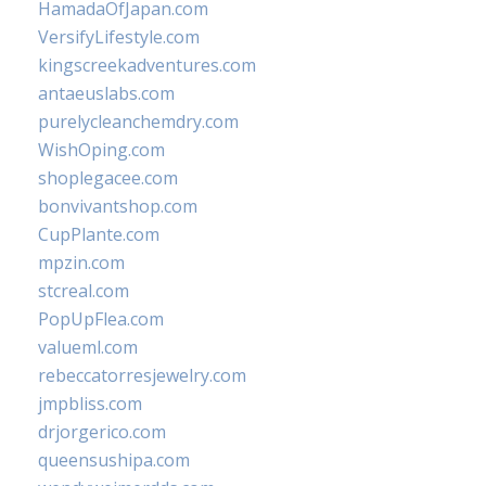
HamadaOfJapan.com
VersifyLifestyle.com
kingscreekadventures.com
antaeuslabs.com
purelycleanchemdry.com
WishOping.com
shoplegacee.com
bonvivantshop.com
CupPlante.com
mpzin.com
stcreal.com
PopUpFlea.com
valueml.com
rebeccatorresjewelry.com
jmpbliss.com
drjorgerico.com
queensushipa.com