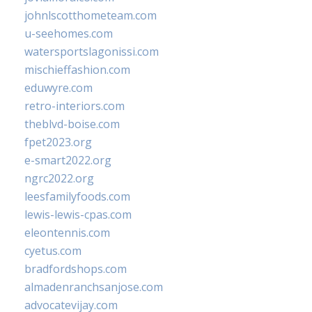
johnlscotthometeam.com
u-seehomes.com
watersportslagonissi.com
mischieffashion.com
eduwyre.com
retro-interiors.com
theblvd-boise.com
fpet2023.org
e-smart2022.org
ngrc2022.org
leesfamilyfoods.com
lewis-lewis-cpas.com
eleontennis.com
cyetus.com
bradfordshops.com
almadenranchsanjose.com
advocatevijay.com