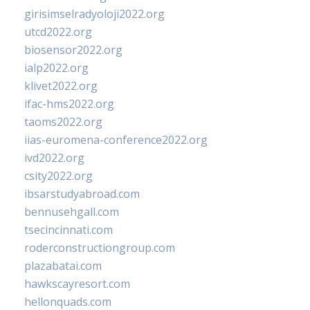
girisimselradyoloji2022.org
utcd2022.org
biosensor2022.org
ialp2022.org
klivet2022.org
ifac-hms2022.org
taoms2022.org
iias-euromena-conference2022.org
ivd2022.org
csity2022.org
ibsarstudyabroad.com
bennusehgall.com
tsecincinnati.com
roderconstructiongroup.com
plazabatai.com
hawkscayresort.com
hellonquads.com