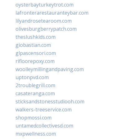
oysterbayturkeytrot.com
lafronterarestauranteybar.com
lilyandrosetearoom.com
olivesburgberrypatch.com
theslushkids.com
giobastian.com
glpascensori.com
rifloorepoxy.com
woolleymillingandpaving.com
uptonpvd.com
2troublegrill.com
casateranga.com
sticksandstonesstudiooh.com
walkers-treeservice.com
shopmossi.com
untamedcollectivesd.com
mxpwellness.com