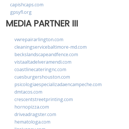
capishcaps.com
gpsyfl.org
MEDIA PARTNER III
vwrepairarlington.com
cleaningservicebaltimore-md.com
beckslandscapeandfence.com
vistaaltadelveramendi.com
coastlinecateringnc.com
cuesburgershouston.com
psicologiaespecializadaencampeche.com
dmtacos.com
crescentstreetprinting.com
hornopizza.com
driveadragster.com
hematologa.com