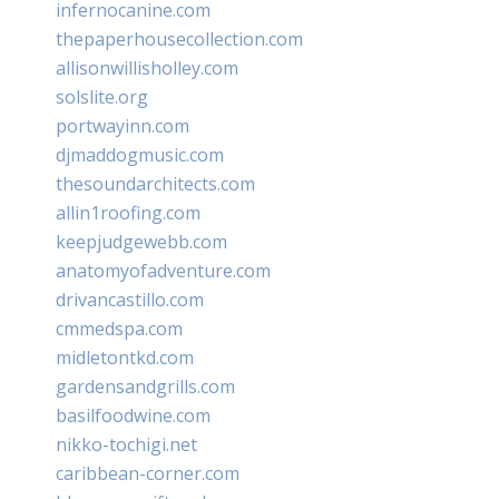
infernocanine.com
thepaperhousecollection.com
allisonwillisholley.com
solslite.org
portwayinn.com
djmaddogmusic.com
thesoundarchitects.com
allin1roofing.com
keepjudgewebb.com
anatomyofadventure.com
drivancastillo.com
cmmedspa.com
midletontkd.com
gardensandgrills.com
basilfoodwine.com
nikko-tochigi.net
caribbean-corner.com