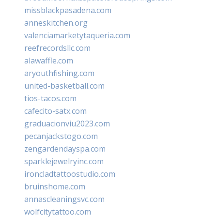
missblackpasadena.com
anneskitchen.org
valenciamarketytaqueria.com
reefrecordsllc.com
alawaffle.com
aryouthfishing.com
united-basketball.com
tios-tacos.com
cafecito-satx.com
graduacionviu2023.com
pecanjackstogo.com
zengardendayspa.com
sparklejewelryinc.com
ironcladtattoostudio.com
bruinshome.com
annascleaningsvc.com
wolfcitytattoo.com