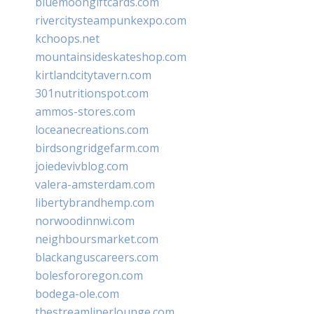
bluemoongiftcards.com
rivercitysteampunkexpo.com
kchoops.net
mountainsideskateshop.com
kirtlandcitytavern.com
301nutritionspot.com
ammos-stores.com
loceanecreations.com
birdsongridgefarm.com
joiedevivblog.com
valera-amsterdam.com
libertybrandhemp.com
norwoodinnwi.com
neighboursmarket.com
blackanguscareers.com
bolesfororegon.com
bodega-ole.com
thestreamlinerlounge.com