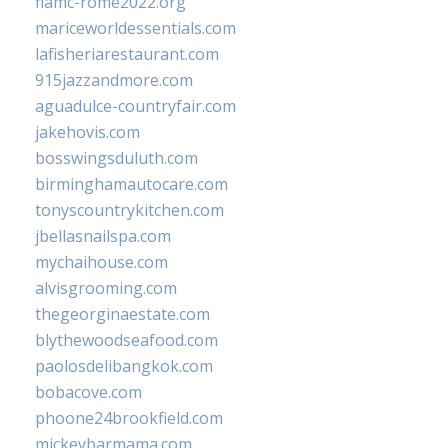
fiamc-rome2022.org
mariceworldessentials.com
lafisheriarestaurant.com
915jazzandmore.com
aguadulce-countryfair.com
jakehovis.com
bosswingsduluth.com
birminghamautocare.com
tonyscountrykitchen.com
jbellasnailspa.com
mychaihouse.com
alvisgrooming.com
thegeorginaestate.com
blythewoodseafood.com
paolosdelibangkok.com
bobacove.com
phoone24brookfield.com
mickeybarmama.com