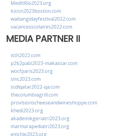
MedItRio2023.org
lcicon2023boston.com
waitangidayfestival2022.com
vacancesscolaires2022.com
MEDIA PARTNER II
isth2022.com
p2b2pabi2023-makassar.com
wocfparis2023.org
sinc2023.com
scdlqatar2022-qa.com
thecolumbiagrill.com
provisionscheeseandwineshoppe.com
khedi2023.org
akademikgeriatri2023.org
marmarapediatri2023.org
emchie2023.org