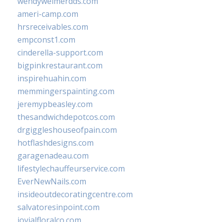
wendyweimerdds.com
ameri-camp.com
hrsreceivables.com
empconst1.com
cinderella-support.com
bigpinkrestaurant.com
inspirehuahin.com
memmingerspainting.com
jeremypbeasley.com
thesandwichdepotcos.com
drgiggleshouseofpain.com
hotflashdesigns.com
garagenadeau.com
lifestylechauffeurservice.com
EverNewNails.com
insideoutdecoratingcentre.com
salvatoresinpoint.com
jovialfloralco.com