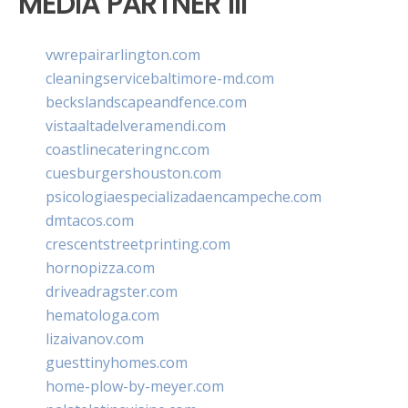
MEDIA PARTNER III
vwrepairarlington.com
cleaningservicebaltimore-md.com
beckslandscapeandfence.com
vistaaltadelveramendi.com
coastlinecateringnc.com
cuesburgershouston.com
psicologiaespecializadaencampeche.com
dmtacos.com
crescentstreetprinting.com
hornopizza.com
driveadragster.com
hematologa.com
lizaivanov.com
guesttinyhomes.com
home-plow-by-meyer.com