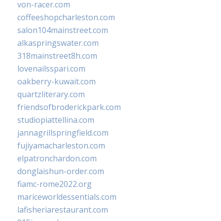
von-racer.com
coffeeshopcharleston.com
salon104mainstreet.com
alkaspringswater.com
318mainstreet8h.com
lovenailsspari.com
oakberry-kuwait.com
quartzliterary.com
friendsofbroderickpark.com
studiopiattellina.com
jannagrillspringfield.com
fujiyamacharleston.com
elpatronchardon.com
donglaishun-order.com
fiamc-rome2022.org
mariceworldessentials.com
lafisheriarestaurant.com