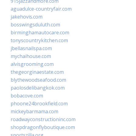
915jazzandmore.com
aguadulce-countryfair.com
jakehovis.com
bosswingsduluth.com
birminghamautocare.com
tonyscountrykitchen.com
jbellasnailspa.com
mychaihouse.com
alvisgrooming.com
thegeorginaestate.com
blythewoodseafood.com
paolosdelibangkok.com
bobacove.com
phoone24brookfield.com
mickeybarmama.com
roadwayconstructioninc.com
shopdragonflyboutique.com
sportszilla.org