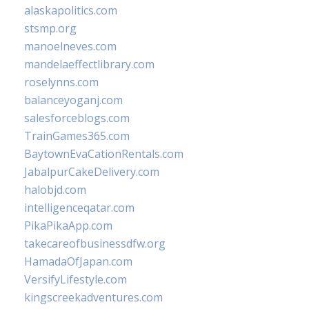
alaskapolitics.com
stsmp.org
manoelneves.com
mandelaeffectlibrary.com
roselynns.com
balanceyoganj.com
salesforceblogs.com
TrainGames365.com
BaytownEvaCationRentals.com
JabalpurCakeDelivery.com
halobjd.com
intelligenceqatar.com
PikaPikaApp.com
takecareofbusinessdfw.org
HamadaOfJapan.com
VersifyLifestyle.com
kingscreekadventures.com