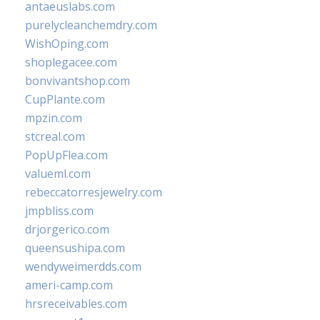
antaeuslabs.com
purelycleanchemdry.com
WishOping.com
shoplegacee.com
bonvivantshop.com
CupPlante.com
mpzin.com
stcreal.com
PopUpFlea.com
valueml.com
rebeccatorresjewelry.com
jmpbliss.com
drjorgerico.com
queensushipa.com
wendyweimerdds.com
ameri-camp.com
hrsreceivables.com