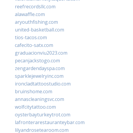
reefrecordsllc.com
alawaffle.com
aryouthfishing.com
united-basketball.com
tios-tacos.com
cafecito-satx.com
graduacionviu2023.com
pecanjackstogo.com
zengardendayspa.com
sparklejewelryinc.com
ironcladtattoostudio.com
bruinshome.com
annascleaningsvc.com
wolfcitytattoo.com
oysterbayturkeytrot.com
lafronterarestauranteybar.com
lilyandrosetearoom.com