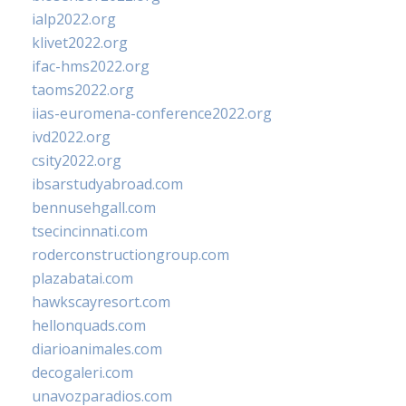
ialp2022.org
klivet2022.org
ifac-hms2022.org
taoms2022.org
iias-euromena-conference2022.org
ivd2022.org
csity2022.org
ibsarstudyabroad.com
bennusehgall.com
tsecincinnati.com
roderconstructiongroup.com
plazabatai.com
hawkscayresort.com
hellonquads.com
diarioanimales.com
decogaleri.com
unavozparadios.com