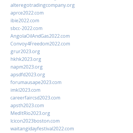
alteregotradingcompany.org
aprce2022.com
ibie2022.com
sbcc-2022.com
AngolaOilAndGas2022.com
Convoy4Freedom2022.com
grur2023.org
hkhk2023.org
napm2023.org
apsdfd2023.org
forumausape2023.com
imkl2023.com
careerfaircsd2023.com
apsth2023.com
MedItRio2023.org
lcicon2023boston.com
waitangidayfestival2022.com