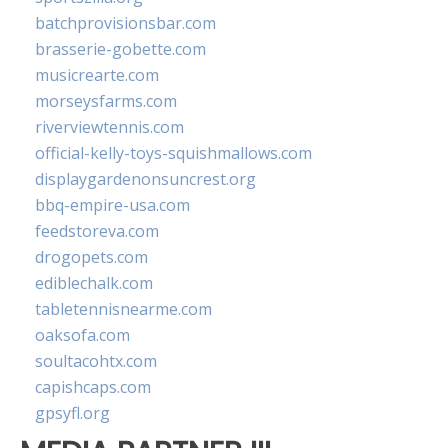
batchprovisionsbar.com
brasserie-gobette.com
musicrearte.com
morseysfarms.com
riverviewtennis.com
official-kelly-toys-squishmallows.com
displaygardenonsuncrest.org
bbq-empire-usa.com
feedstoreva.com
drogopets.com
ediblechalk.com
tabletennisnearme.com
oaksofa.com
soultacohtx.com
capishcaps.com
gpsyfl.org