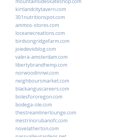
mountainsideskateshop.com
kirtlandcitytavern.com
301nutritionspot.com
ammos-stores.com
loceanecreations.com
birdsongridgefarm.com
joiedevivblog.com
valera-amsterdam.com
libertybrandhemp.com
norwoodinnwi.com
neighboursmarket.com
blackanguscareers.com
bolesfororegon.com
bodega-ole.com
thestreamlinerlounge.com
mestrinorubanofc.com
novelatherton.com
nassvalleygardens.net