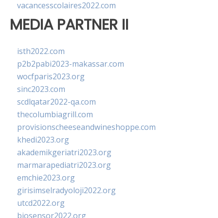
vacancesscolaires2022.com
MEDIA PARTNER II
isth2022.com
p2b2pabi2023-makassar.com
wocfparis2023.org
sinc2023.com
scdlqatar2022-qa.com
thecolumbiagrill.com
provisionscheeseandwineshoppe.com
khedi2023.org
akademikgeriatri2023.org
marmarapediatri2023.org
emchie2023.org
girisimselradyoloji2022.org
utcd2022.org
biosensor2022.org