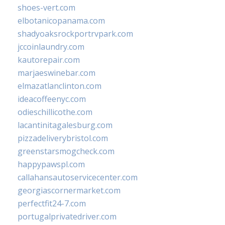
shoes-vert.com
elbotanicopanama.com
shadyoaksrockportrvpark.com
jccoinlaundry.com
kautorepair.com
marjaeswinebar.com
elmazatlanclinton.com
ideacoffeenyc.com
odieschillicothe.com
lacantinitagalesburg.com
pizzadeliverybristol.com
greenstarsmogcheck.com
happypawspl.com
callahansautoservicecenter.com
georgiascornermarket.com
perfectfit24-7.com
portugalprivatedriver.com