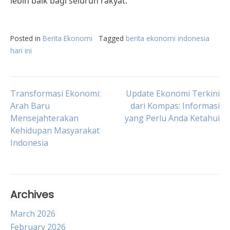
lebih baik bagi seluruh rakyat.
Posted in
Berita Ekonomi
Tagged
berita ekonomi indonesia
hari ini
Post
Transformasi Ekonomi:
Update Ekonomi Terkini
Arah Baru
dari Kompas: Informasi
Mensejahterakan
yang Perlu Anda Ketahui
navigation
Kehidupan Masyarakat
Indonesia
Archives
March 2026
February 2026