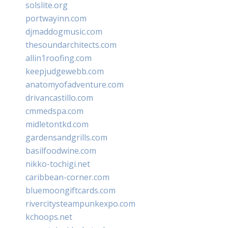
solslite.org
portwayinn.com
djmaddogmusic.com
thesoundarchitects.com
allin1roofing.com
keepjudgewebb.com
anatomyofadventure.com
drivancastillo.com
cmmedspa.com
midletontkd.com
gardensandgrills.com
basilfoodwine.com
nikko-tochigi.net
caribbean-corner.com
bluemoongiftcards.com
rivercitysteampunkexpo.com
kchoops.net