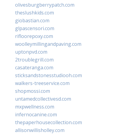
olivesburgberrypatch.com
theslushkids.com
giobastian.com
glpascensori.com
rifloorepoxy.com
woolleymillingandpaving.com
uptonpvd.com
2troublegrill.com
casateranga.com
sticksandstonesstudiooh.com
walkers-treeservice.com
shopmossi.com
untamedcollectivesd.com
mxpwellness.com
infernocanine.com
thepaperhousecollection.com
allisonwillisholley.com