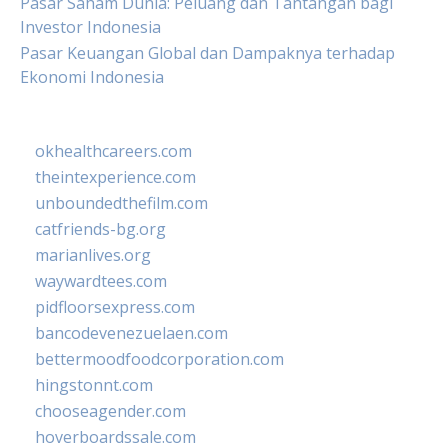
Pasar Saham Dunia: Peluang dan Tantangan bagi
Investor Indonesia
Pasar Keuangan Global dan Dampaknya terhadap
Ekonomi Indonesia
okhealthcareers.com
theintexperience.com
unboundedthefilm.com
catfriends-bg.org
marianlives.org
waywardtees.com
pidfloorsexpress.com
bancodevenezuelaen.com
bettermoodfoodcorporation.com
hingstonnt.com
chooseagender.com
hoverboardssale.com