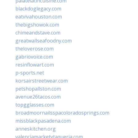
palatelatincuisine.com
blackdoglegacy.com
eatvivahouston.com
thebigshowok.com
chimeandstave.com
greatwallseafoodny.com
theloverose.com
gabriovoice.com
resinflowart.com
p-sports.net
korsairstreetwear.com
petshopallston.com
avenue26tacos.com
topgglasses.com
broadmoornailsspacoloradosprings.com
missblackpasadena.com
anneskitchen.org
valenciamarketytaqueria.com