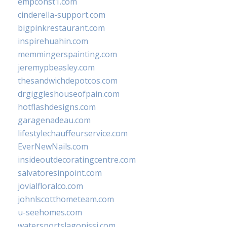
empconst1.com
cinderella-support.com
bigpinkrestaurant.com
inspirehuahin.com
memmingerspainting.com
jeremypbeasley.com
thesandwichdepotcos.com
drgiggleshouseofpain.com
hotflashdesigns.com
garagenadeau.com
lifestylechauffeurservice.com
EverNewNails.com
insideoutdecoratingcentre.com
salvatoresinpoint.com
jovialfloralco.com
johnlscotthometeam.com
u-seehomes.com
watersportslagonissi.com