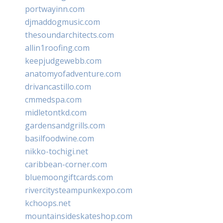
portwayinn.com
djmaddogmusic.com
thesoundarchitects.com
allin1roofing.com
keepjudgewebb.com
anatomyofadventure.com
drivancastillo.com
cmmedspa.com
midletontkd.com
gardensandgrills.com
basilfoodwine.com
nikko-tochigi.net
caribbean-corner.com
bluemoongiftcards.com
rivercitysteampunkexpo.com
kchoops.net
mountainsideskateshop.com