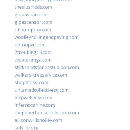
theslushkids.com
giobastian.com
glpascensori.com
rifloorepoxy.com
woolleymillingandpaving.com
uptonpvd.com
2troublegrill.com
casateranga.com
sticksandstonesstudiooh.com
walkers-treeservice.com
shopmossi.com
untamedcollectivesd.com
mxpwellness.com
infernocanine.com
thepaperhousecollection.com
allisonwillisholley.com
solslite.org