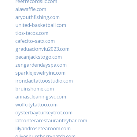
reefrecordsllc.com
alawaffle.com
aryouthfishing.com
united-basketball.com
tios-tacos.com
cafecito-satx.com
graduacionviu2023.com
pecanjackstogo.com
zengardendayspa.com
sparklejewelryinc.com
ironcladtattoostudio.com
bruinshome.com
annascleaningsvc.com
wolfcitytattoo.com
oysterbayturkeytrot.com
lafronterarestauranteybar.com
lilyandrosetearoom.com
olivesburgberrypatch.com