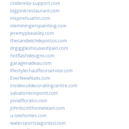
cinderella-support.com
bigpinkrestaurant.com
inspirehuahin.com
memmingerspainting.com
jeremypbeasley.com
thesandwichdepotcos.com
drgiggleshouseofpain.com
hotflashdesigns.com
garagenadeau.com
lifestylechauffeurservice.com
EverNewNails.com
insideoutdecoratingcentre.com
salvatoresinpoint.com
jovialfloralco.com
johnlscotthometeam.com
u-seehomes.com
watersportslagonissi.com