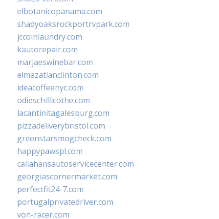
elbotanicopanama.com
shadyoaksrockportrvpark.com
jccoinlaundry.com
kautorepair.com
marjaeswinebar.com
elmazatlanclinton.com
ideacoffeenyc.com
odieschillicothe.com
lacantinitagalesburg.com
pizzadeliverybristol.com
greenstarsmogcheck.com
happypawspl.com
callahansautoservicecenter.com
georgiascornermarket.com
perfectfit24-7.com
portugalprivatedriver.com
von-racer.com