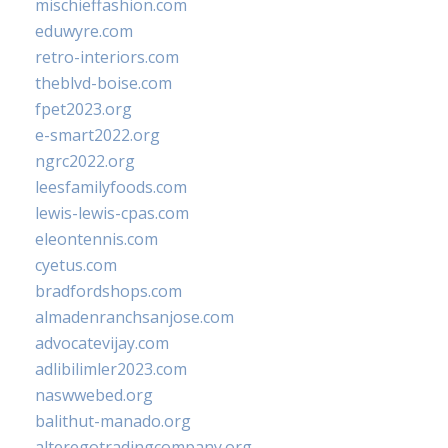
mischieffashion.com
eduwyre.com
retro-interiors.com
theblvd-boise.com
fpet2023.org
e-smart2022.org
ngrc2022.org
leesfamilyfoods.com
lewis-lewis-cpas.com
eleontennis.com
cyetus.com
bradfordshops.com
almadenranchsanjose.com
advocatevijay.com
adlibilimler2023.com
naswwebed.org
balithut-manado.org
alteregotradingcompany.org