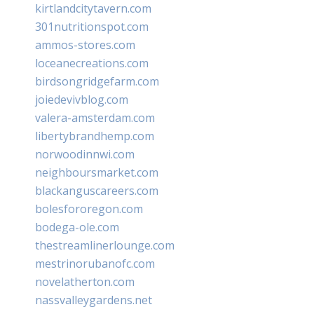
kirtlandcitytavern.com
301nutritionspot.com
ammos-stores.com
loceanecreations.com
birdsongridgefarm.com
joiedevivblog.com
valera-amsterdam.com
libertybrandhemp.com
norwoodinnwi.com
neighboursmarket.com
blackanguscareers.com
bolesfororegon.com
bodega-ole.com
thestreamlinerlounge.com
mestrinorubanofc.com
novelatherton.com
nassvalleygardens.net