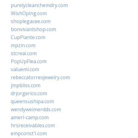
purelycleanchemdry.com
WishOping.com
shoplegacee.com
bonvivantshop.com
CupPlante.com
mpzin.com
stcreal.com
PopUpFlea.com
valueml.com
rebeccatorresjewelry.com
jmpbliss.com
drjorgerico.com
queensushipa.com
wendyweimerdds.com
ameri-camp.com
hrsreceivables.com
empconst1.com