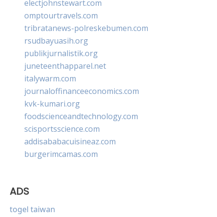
electjohnstewart.com
omptourtravels.com
tribratanews-polreskebumen.com
rsudbayuasih.org
publikjurnalistik.org
juneteenthapparel.net
italywarm.com
journaloffinanceeconomics.com
kvk-kumari.org
foodscienceandtechnology.com
scisportsscience.com
addisababacuisineaz.com
burgerimcamas.com
ADS
togel taiwan