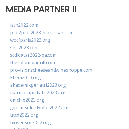
MEDIA PARTNER II
isth2022.com
p2b2pabi2023-makassar.com
wocfparis2023.org
sinc2023.com
scdlqatar2022-qa.com
thecolumbiagrill.com
provisionscheeseandwineshoppe.com
khedi2023.org
akademikgeriatri2023.org
marmarapediatri2023.org
emchie2023.org
girisimselradyoloji2022.org
utcd2022.org
biosensor2022.org