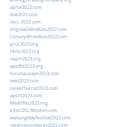
aprce2022.com
ibie2022.com
sbcc-2022.com
AngolaOilAndGas2022.com
Convoy4Freedom2022.com
grur2023.org
hkhk2023.org
napm2023.org
apsdfd2023.org
forumausape2023.com
imkl2023.com
careerfaircsd2023.com
apsth2023.com
MedItRio2023.org
lcicon2023boston.com
waitangidayfestival2022.com
vacancesscolaires2022.com