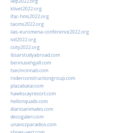
ialp2022.org
klivet2022.org
ifac-hms2022.org
taoms2022.org
iias-euromena-conference2022.org
ivd2022.org
csity2022.org
ibsarstudyabroad.com
bennusehgall.com
tsecincinnati.com
roderconstructiongroup.com
plazabatai.com
hawkscayresort.com
hellonquads.com
diarioanimales.com
decogaleri.com
unavozparadios.com
shoes-vert.com