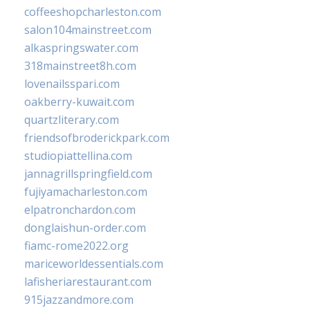
coffeeshopcharleston.com
salon104mainstreet.com
alkaspringswater.com
318mainstreet8h.com
lovenailsspari.com
oakberry-kuwait.com
quartzliterary.com
friendsofbroderickpark.com
studiopiattellina.com
jannagrillspringfield.com
fujiyamacharleston.com
elpatronchardon.com
donglaishun-order.com
fiamc-rome2022.org
mariceworldessentials.com
lafisheriarestaurant.com
915jazzandmore.com