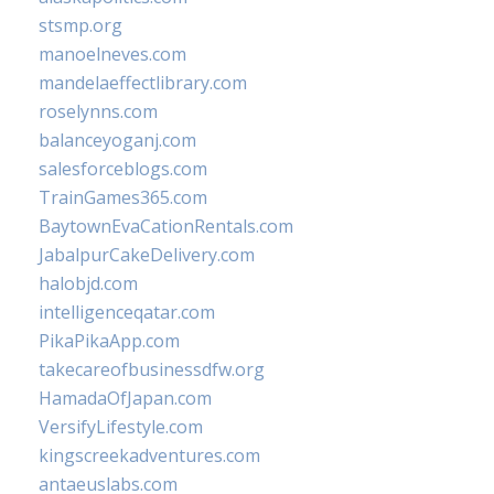
stsmp.org
manoelneves.com
mandelaeffectlibrary.com
roselynns.com
balanceyoganj.com
salesforceblogs.com
TrainGames365.com
BaytownEvaCationRentals.com
JabalpurCakeDelivery.com
halobjd.com
intelligenceqatar.com
PikaPikaApp.com
takecareofbusinessdfw.org
HamadaOfJapan.com
VersifyLifestyle.com
kingscreekadventures.com
antaeuslabs.com