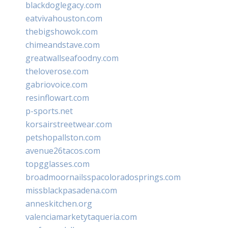
blackdoglegacy.com
eatvivahouston.com
thebigshowok.com
chimeandstave.com
greatwallseafoodny.com
theloverose.com
gabriovoice.com
resinflowart.com
p-sports.net
korsairstreetwear.com
petshopallston.com
avenue26tacos.com
topgglasses.com
broadmoornailsspacoloradosprings.com
missblackpasadena.com
anneskitchen.org
valenciamarketytaqueria.com