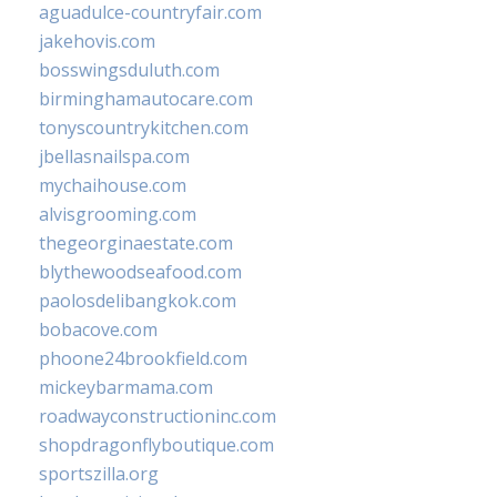
aguadulce-countryfair.com
jakehovis.com
bosswingsduluth.com
birminghamautocare.com
tonyscountrykitchen.com
jbellasnailspa.com
mychaihouse.com
alvisgrooming.com
thegeorginaestate.com
blythewoodseafood.com
paolosdelibangkok.com
bobacove.com
phoone24brookfield.com
mickeybarmama.com
roadwayconstructioninc.com
shopdragonflyboutique.com
sportszilla.org