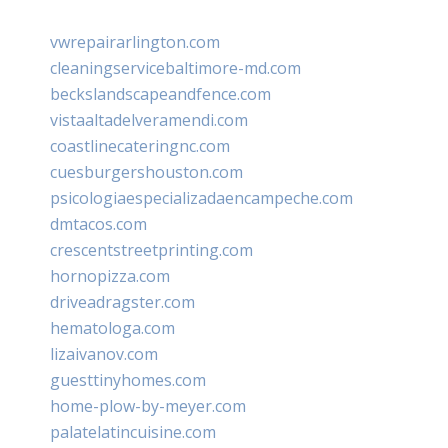
vwrepairarlington.com
cleaningservicebaltimore-md.com
beckslandscapeandfence.com
vistaaltadelveramendi.com
coastlinecateringnc.com
cuesburgershouston.com
psicologiaespecializadaencampeche.com
dmtacos.com
crescentstreetprinting.com
hornopizza.com
driveadragster.com
hematologa.com
lizaivanov.com
guesttinyhomes.com
home-plow-by-meyer.com
palatelatincuisine.com