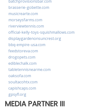
batchprovisionsbar.com
brasserie-gobette.com
musicrearte.com
morseysfarms.com
riverviewtennis.com
official-kelly-toys-squishmallows.com
displaygardenonsuncrest.org
bbq-empire-usa.com
feedstoreva.com
drogopets.com
ediblechalk.com
tabletennisnearme.com
oaksofa.com
soultacohtx.com
capishcaps.com
gpsyfl.org
MEDIA PARTNER III