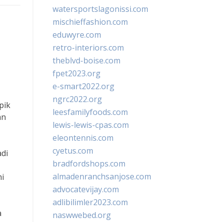
watersportslagonissi.com
mischieffashion.com
eduwyre.com
retro-interiors.com
theblvd-boise.com
fpet2023.org
e-smart2022.org
ngrc2022.org
pik
leesfamilyfoods.com
an
lewis-lewis-cpas.com
eleontennis.com
cyetus.com
adi
bradfordshops.com
almadenranchsanjose.com
mi
advocatevijay.com
adlibilimler2023.com
a
naswwebed.org