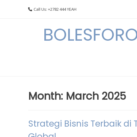
Skip
Call Us: +2782 444 YEAH
to
content
BOLESFORO
Month:
March 2025
Strategi Bisnis Terbaik d
Global