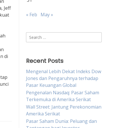
31
an
 Jeff
« Feb
May »
kuat
Search
gah
for:
an
n di
Recent Posts
Mengenal Lebih Dekat Indeks Dow
etap
Jones dan Pengaruhnya terhadap
unci
Pasar Keuangan Global
Pengenalan Nasdaq: Pasar Saham
Terkemuka di Amerika Serikat
Wall Street: Jantung Perekonomian
Amerika Serikat
Pasar Saham Dunia: Peluang dan