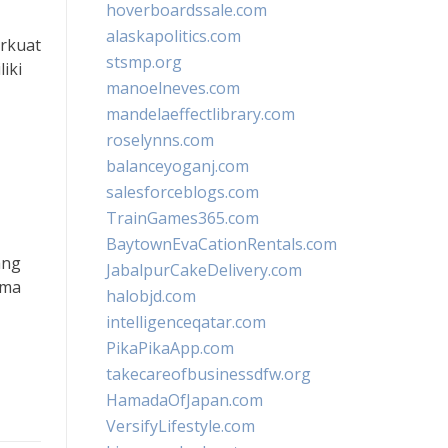
hoverboardssale.com
alaskapolitics.com
erkuat
stsmp.org
iki
manoelneves.com
mandelaeffectlibrary.com
roselynns.com
balanceyoganj.com
salesforceblogs.com
TrainGames365.com
BaytownEvaCationRentals.com
ang
JabalpurCakeDelivery.com
ama
halobjd.com
intelligenceqatar.com
PikaPikaApp.com
takecareofbusinessdfw.org
HamadaOfJapan.com
VersifyLifestyle.com