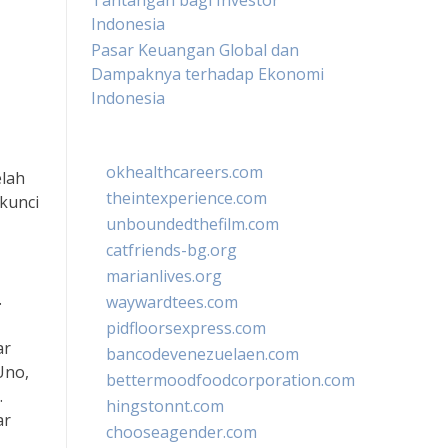
Tantangan bagi Investor
Indonesia
Pasar Keuangan Global dan
Dampaknya terhadap Ekonomi
Indonesia
okhealthcareers.com
elah
theintexperience.com
 kunci
unboundedthefilm.com
catfriends-bg.org
marianlives.org
.
waywardtees.com
pidfloorsexpress.com
ar
bancodevenezuelaen.com
Uno,
bettermoodfoodcorporation.com
.
hingstonnt.com
ar
chooseagender.com