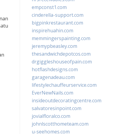
empconst1.com
cinderella-support.com
unan
bigpinkrestaurant.com
satu
inspirehuahin.com
memmingerspainting.com
jeremypbeasley.com
thesandwichdepotcos.com
an
drgiggleshouseofpain.com
hotflashdesigns.com
garagenadeau.com
lifestylechauffeurservice.com
EverNewNails.com
insideoutdecoratingcentre.com
salvatoresinpoint.com
jovialfloralco.com
johnlscotthometeam.com
u-seehomes.com