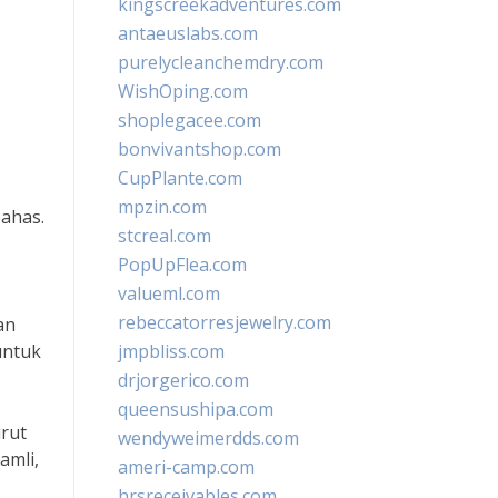
kingscreekadventures.com
antaeuslabs.com
purelycleanchemdry.com
WishOping.com
shoplegacee.com
bonvivantshop.com
CupPlante.com
mpzin.com
bahas.
stcreal.com
PopUpFlea.com
valueml.com
rebeccatorresjewelry.com
an
untuk
jmpbliss.com
drjorgerico.com
queensushipa.com
rut
wendyweimerdds.com
amli,
ameri-camp.com
hrsreceivables.com