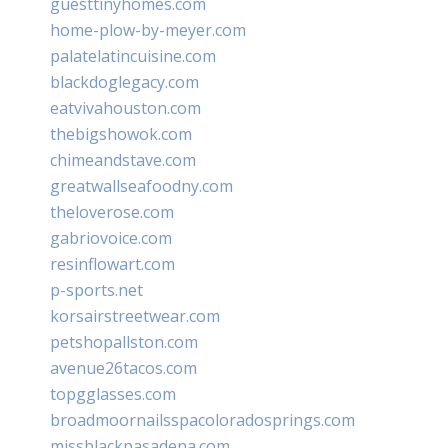
guesttinyhomes.com
home-plow-by-meyer.com
palatelatincuisine.com
blackdoglegacy.com
eatvivahouston.com
thebigshowok.com
chimeandstave.com
greatwallseafoodny.com
theloverose.com
gabriovoice.com
resinflowart.com
p-sports.net
korsairstreetwear.com
petshopallston.com
avenue26tacos.com
topgglasses.com
broadmoornailsspacoloradosprings.com
missblackpasadena.com