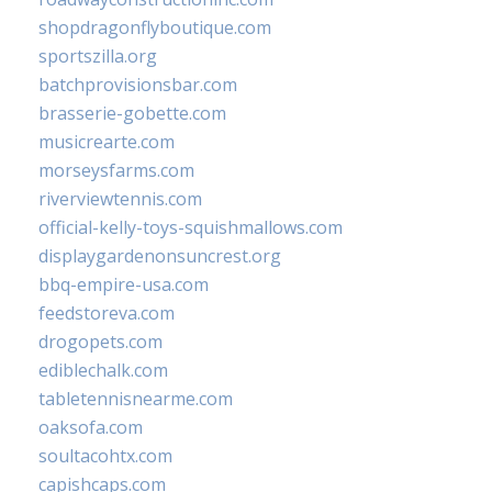
shopdragonflyboutique.com
sportszilla.org
batchprovisionsbar.com
brasserie-gobette.com
musicrearte.com
morseysfarms.com
riverviewtennis.com
official-kelly-toys-squishmallows.com
displaygardenonsuncrest.org
bbq-empire-usa.com
feedstoreva.com
drogopets.com
ediblechalk.com
tabletennisnearme.com
oaksofa.com
soultacohtx.com
capishcaps.com