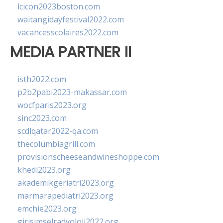
lcicon2023boston.com
waitangidayfestival2022.com
vacancesscolaires2022.com
MEDIA PARTNER II
isth2022.com
p2b2pabi2023-makassar.com
wocfparis2023.org
sinc2023.com
scdlqatar2022-qa.com
thecolumbiagrill.com
provisionscheeseandwineshoppe.com
khedi2023.org
akademikgeriatri2023.org
marmarapediatri2023.org
emchie2023.org
girisimselradyoloji2022.org