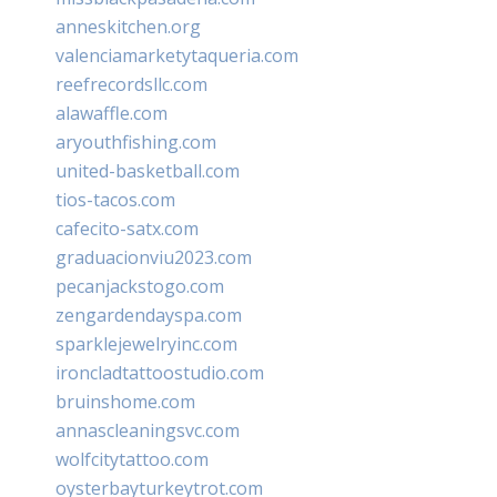
anneskitchen.org
valenciamarketytaqueria.com
reefrecordsllc.com
alawaffle.com
aryouthfishing.com
united-basketball.com
tios-tacos.com
cafecito-satx.com
graduacionviu2023.com
pecanjackstogo.com
zengardendayspa.com
sparklejewelryinc.com
ironcladtattoostudio.com
bruinshome.com
annascleaningsvc.com
wolfcitytattoo.com
oysterbayturkeytrot.com