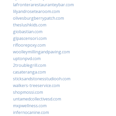
lafronterarestauranteybar.com
lilyandrosetearoom.com
olivesburgberrypatch.com
theslushkids.com
giobastian.com
glpascensori.com
rifloorepoxy.com
woolleymillingandpaving.com
uptonpvd.com
2troublegrill.com
casateranga.com
sticksandstonesstudiooh.com
walkers-treeservice.com
shopmossi.com
untamedcollectivesd.com
mxpwellness.com
infernocanine.com