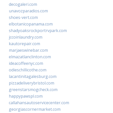
decogaleri.com
unavozparadios.com
shoes-vert.com
elbotanicopanama.com
shadyoaksrockportrvpark.com
jccoinlaundry.com
kautorepair.com
marjaeswinebar.com
elmazatlanclinton.com
ideacoffeenyc.com
odieschillicothe.com
lacantinitagalesburg.com
pizzadeliverybristol.com
greenstarsmogcheck.com
happypawspl.com
callahansautoservicecenter.com
georgiascornermarket.com