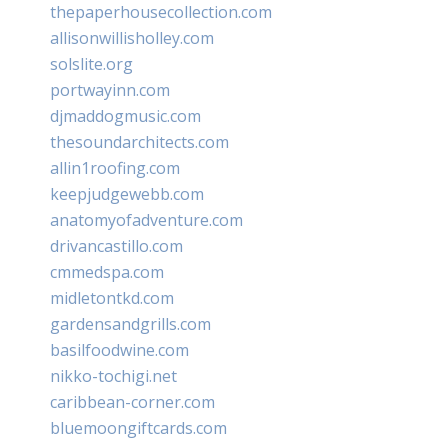
thepaperhousecollection.com
allisonwillisholley.com
solslite.org
portwayinn.com
djmaddogmusic.com
thesoundarchitects.com
allin1roofing.com
keepjudgewebb.com
anatomyofadventure.com
drivancastillo.com
cmmedspa.com
midletontkd.com
gardensandgrills.com
basilfoodwine.com
nikko-tochigi.net
caribbean-corner.com
bluemoongiftcards.com