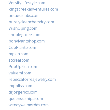
VersifyLifestyle.com
kingscreekadventures.com
antaeuslabs.com
purelycleanchemdry.com
WishOping.com
shoplegacee.com
bonvivantshop.com
CupPlante.com
mpzin.com
stcreal.com
PopUpFlea.com
valueml.com
rebeccatorresjewelry.com
jmpbliss.com
drjorgerico.com
queensushipa.com
wendyweimerdds.com