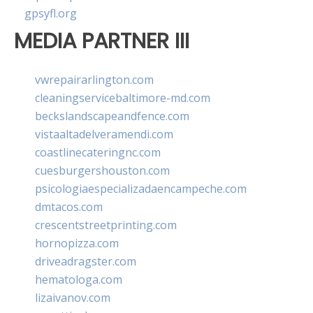
gpsyfl.org
MEDIA PARTNER III
vwrepairarlington.com
cleaningservicebaltimore-md.com
beckslandscapeandfence.com
vistaaltadelveramendi.com
coastlinecateringnc.com
cuesburgershouston.com
psicologiaespecializadaencampeche.com
dmtacos.com
crescentstreetprinting.com
hornopizza.com
driveadragster.com
hematologa.com
lizaivanov.com