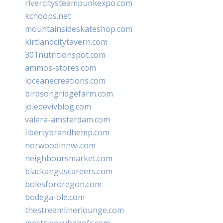
rivercitysteampunkexpo.com
kchoops.net
mountainsideskateshop.com
kirtlandcitytavern.com
301nutritionspot.com
ammos-stores.com
loceanecreations.com
birdsongridgefarm.com
joiedevivblog.com
valera-amsterdam.com
libertybrandhemp.com
norwoodinnwi.com
neighboursmarket.com
blackanguscareers.com
bolesfororegon.com
bodega-ole.com
thestreamlinerlounge.com
mestrinorubanofc.com