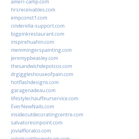
ameri-camp.com
hrsreceivables.com
empconst1.com
cinderella-support.com
bigpinkrestaurant.com
inspirehuahin.com
memmingerspainting.com
jeremypbeasley.com
thesandwichdepotcos.com
drgiggleshouseofpain.com
hotflashdesigns.com
garagenadeau.com
lifestylechauffeurservice.com
EverNewNails.com
insideoutdecoratingcentre.com
salvatoresinpoint.com
jovialfloralco.com
johnlscotthometeam.com