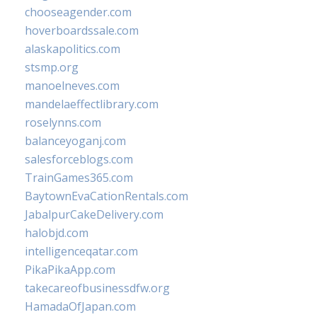
chooseagender.com
hoverboardssale.com
alaskapolitics.com
stsmp.org
manoelneves.com
mandelaeffectlibrary.com
roselynns.com
balanceyoganj.com
salesforceblogs.com
TrainGames365.com
BaytownEvaCationRentals.com
JabalpurCakeDelivery.com
halobjd.com
intelligenceqatar.com
PikaPikaApp.com
takecareofbusinessdfw.org
HamadaOfJapan.com