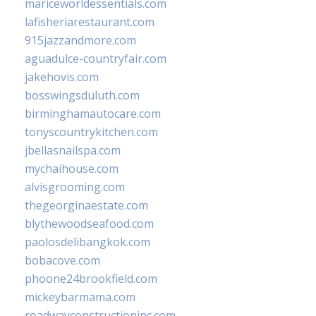
mariceworldessentials.com
lafisheriarestaurant.com
915jazzandmore.com
aguadulce-countryfair.com
jakehovis.com
bosswingsduluth.com
birminghamautocare.com
tonyscountrykitchen.com
jbellasnailspa.com
mychaihouse.com
alvisgrooming.com
thegeorginaestate.com
blythewoodseafood.com
paolosdelibangkok.com
bobacove.com
phoone24brookfield.com
mickeybarmama.com
roadwayconstructioninc.com