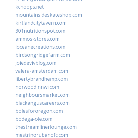
kchoops.net
mountainsideskateshop.com
kirtlandcitytavern.com
301nutritionspot.com
ammos-stores.com
loceanecreations.com
birdsongridgefarm.com
joiedevivblog.com
valera-amsterdam.com
libertybrandhemp.com
norwoodinnwi.com
neighboursmarket.com
blackanguscareers.com
bolesfororegon.com
bodega-ole.com
thestreamlinerlounge.com
mestrinorubanofc.com