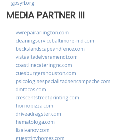
gpsyfl.org
MEDIA PARTNER III
vwrepairarlington.com
cleaningservicebaltimore-md.com
beckslandscapeandfence.com
vistaaltadelveramendi.com
coastlinecateringnc.com
cuesburgershouston.com
psicologiaespecializadaencampeche.com
dmtacos.com
crescentstreetprinting.com
hornopizza.com
driveadragster.com
hematologa.com
lizaivanov.com
guesttinyhomes.com