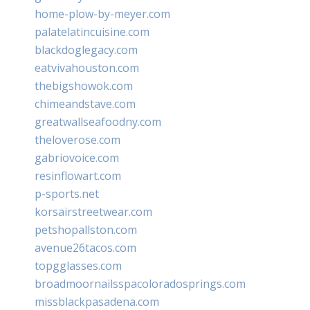
home-plow-by-meyer.com
palatelatincuisine.com
blackdoglegacy.com
eatvivahouston.com
thebigshowok.com
chimeandstave.com
greatwallseafoodny.com
theloverose.com
gabriovoice.com
resinflowart.com
p-sports.net
korsairstreetwear.com
petshopallston.com
avenue26tacos.com
topgglasses.com
broadmoornailsspacoloradosprings.com
missblackpasadena.com