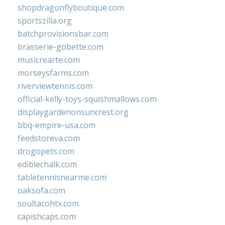
shopdragonflyboutique.com
sportszilla.org
batchprovisionsbar.com
brasserie-gobette.com
musicrearte.com
morseysfarms.com
riverviewtennis.com
official-kelly-toys-squishmallows.com
displaygardenonsuncrest.org
bbq-empire-usa.com
feedstoreva.com
drogopets.com
ediblechalk.com
tabletennisnearme.com
oaksofa.com
soultacohtx.com
capishcaps.com