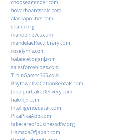
chooseagender.com
hoverboardssale.com
alaskapolitics.com
stsmp.org
manoelneves.com
mandelaeffectlibrary.com
roselynns.com
balanceyoganj.com
salesforceblogs.com
TrainGames365.com
BaytownEvaCationRentals.com
JabalpurCakeDelivery.com
halobjd.com
intelligenceqatar.com
PikaPikaApp.com
takecareofbusinessdfw.org
HamadaOfJapan.com