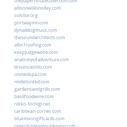
thepaperhousecollection.com
allisonwillisholley.com
solslite.org
portwayinn.com
djmaddogmusic.com
thesoundarchitects.com
allin1roofing.com
keepjudgewebb.com
anatomyofadventure.com
drivancastillo.com
cmmedspa.com
midletontkd.com
gardensandgrills.com
basilfoodwine.com
nikko-tochigi.net
caribbean-corner.com
bluemoongiftcards.com
rivercitysteampunkexpo.com