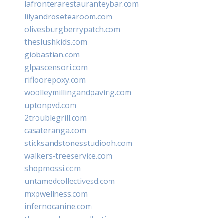
lafronterarestauranteybar.com
lilyandrosetearoom.com
olivesburgberrypatch.com
theslushkids.com
giobastian.com
glpascensori.com
rifloorepoxy.com
woolleymillingandpaving.com
uptonpvd.com
2troublegrill.com
casateranga.com
sticksandstonesstudiooh.com
walkers-treeservice.com
shopmossi.com
untamedcollectivesd.com
mxpwellness.com
infernocanine.com