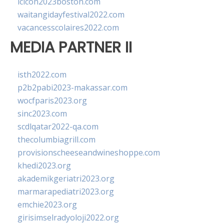
lcicon2023boston.com
waitangidayfestival2022.com
vacancesscolaires2022.com
MEDIA PARTNER II
isth2022.com
p2b2pabi2023-makassar.com
wocfparis2023.org
sinc2023.com
scdlqatar2022-qa.com
thecolumbiagrill.com
provisionscheeseandwineshoppe.com
khedi2023.org
akademikgeriatri2023.org
marmarapediatri2023.org
emchie2023.org
girisimselradyoloji2022.org