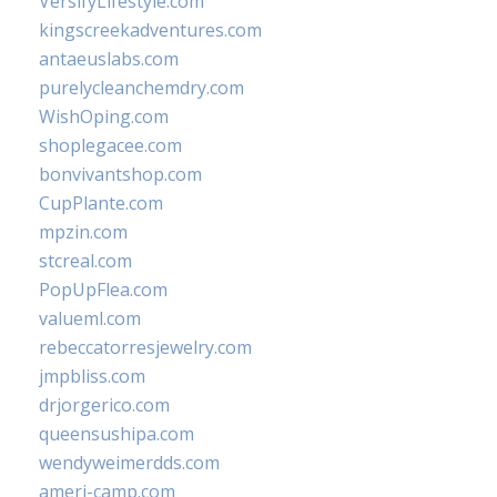
VersifyLifestyle.com
kingscreekadventures.com
antaeuslabs.com
purelycleanchemdry.com
WishOping.com
shoplegacee.com
bonvivantshop.com
CupPlante.com
mpzin.com
stcreal.com
PopUpFlea.com
valueml.com
rebeccatorresjewelry.com
jmpbliss.com
drjorgerico.com
queensushipa.com
wendyweimerdds.com
ameri-camp.com