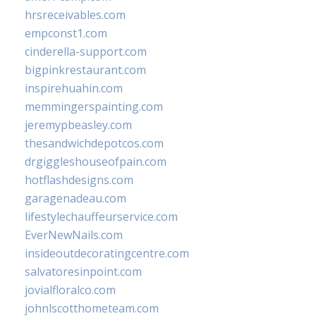
hrsreceivables.com
empconst1.com
cinderella-support.com
bigpinkrestaurant.com
inspirehuahin.com
memmingerspainting.com
jeremypbeasley.com
thesandwichdepotcos.com
drgiggleshouseofpain.com
hotflashdesigns.com
garagenadeau.com
lifestylechauffeurservice.com
EverNewNails.com
insideoutdecoratingcentre.com
salvatoresinpoint.com
jovialfloralco.com
johnlscotthometeam.com