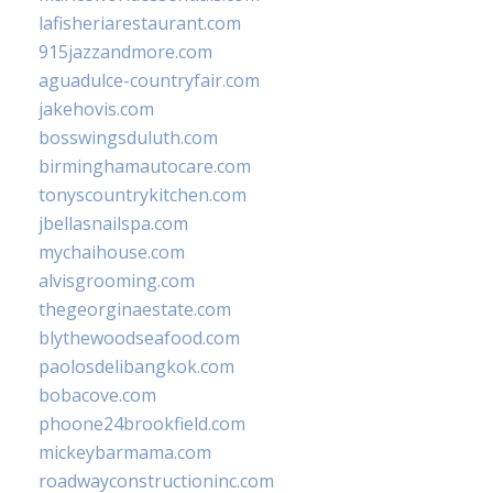
lafisheriarestaurant.com
915jazzandmore.com
aguadulce-countryfair.com
jakehovis.com
bosswingsduluth.com
birminghamautocare.com
tonyscountrykitchen.com
jbellasnailspa.com
mychaihouse.com
alvisgrooming.com
thegeorginaestate.com
blythewoodseafood.com
paolosdelibangkok.com
bobacove.com
phoone24brookfield.com
mickeybarmama.com
roadwayconstructioninc.com