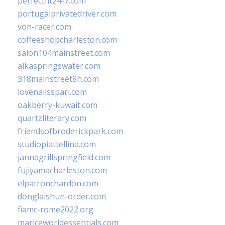
perfectfit24-7.com
portugalprivatedriver.com
von-racer.com
coffeeshopcharleston.com
salon104mainstreet.com
alkaspringswater.com
318mainstreet8h.com
lovenailsspari.com
oakberry-kuwait.com
quartzliterary.com
friendsofbroderickpark.com
studiopiattellina.com
jannagrillspringfield.com
fujiyamacharleston.com
elpatronchardon.com
donglaishun-order.com
fiamc-rome2022.org
mariceworldessentials.com