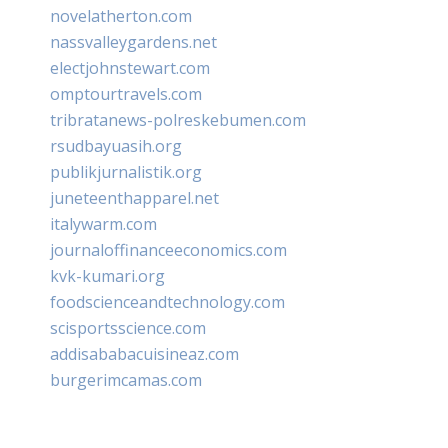
novelatherton.com
nassvalleygardens.net
electjohnstewart.com
omptourtravels.com
tribratanews-polreskebumen.com
rsudbayuasih.org
publikjurnalistik.org
juneteenthapparel.net
italywarm.com
journaloffinanceeconomics.com
kvk-kumari.org
foodscienceandtechnology.com
scisportsscience.com
addisababacuisineaz.com
burgerimcamas.com