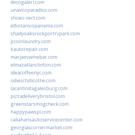
decogaleri.com
unavozparadios.com
shoes-vert.com
elbotanicopanama.com
shadyoaksrockportrvpark.com
jccoinlaundry.com
kautorepair.com
marjaeswinebar.com
elmazatlanclinton.com
ideacoffeenyc.com
odieschillicothe.com
lacantinitagalesburg.com
pizzadeliverybristol.com
greenstarsmogcheck.com
happypawspl.com
callahansautoservicecenter.com
georgiascornermarket.com