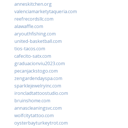
anneskitchen.org
valenciamarketytaqueria.com
reefrecordsllc.com
alawaffle.com
aryouthfishing.com
united-basketball.com
tios-tacos.com
cafecito-satx.com
graduacionviu2023.com
pecanjackstogo.com
zengardendayspa.com
sparklejewelryinc.com
ironcladtattoostudio.com
bruinshome.com
annascleaningsvc.com
wolfcitytattoo.com
oysterbayturkeytrot.com